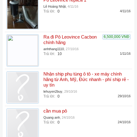
Pô Leovince replica 1
Lê Hoàng Nhật
,
4/11/16
Trả lời:
0
4/11/16
Ra đi Pô Leovince Cacbon
6,500,000 VNĐ
chính hãng
anhthang1110
,
27/10/16
Trả lời:
10
1/11/16
Nhận ship phụ tùng ô tô - xe máy chính
hãng từ Anh, Mỹ, Đức nhanh - phí ship rẻ -
uy tín
lehuyen2buy
,
29/10/16
Trả lời:
0
29/10/16
cần mua pô
Quang anh
,
24/10/16
Trả lời:
0
24/10/16