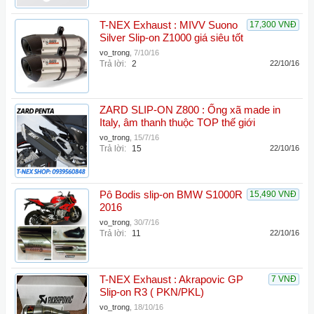
T-NEX Exhaust : MIVV Suono
17,300 VNĐ
Silver Slip-on Z1000 giá siêu tốt
vo_trong
,
7/10/16
Trả lời:
2
22/10/16
ZARD SLIP-ON Z800 : Ống xã made in
Italy, âm thanh thuộc TOP thế giới
vo_trong
,
15/7/16
Trả lời:
15
22/10/16
Pô Bodis slip-on BMW S1000R
15,490 VNĐ
2016
vo_trong
,
30/7/16
Trả lời:
11
22/10/16
T-NEX Exhaust : Akrapovic GP
7 VNĐ
Slip-on R3 ( PKN/PKL)
vo_trong
,
18/10/16