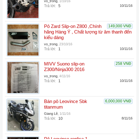
vo_trong
,
1/10/16
Trả lời:
5
10/11/16
Pô Zard Slip-on Z800 ,Chính
149,000 VNĐ
hãng Hàng Ý , Chất lượng từ âm thanh đến
kiểu dáng
vo_trong
,
23/10/16
Trả lời:
1
10/11/16
MIVV Suono slip-on
258 VNĐ
Z300/Ninja300 2016
vo_trong
,
4/11/16
Trả lời:
1
10/11/16
Bán pô Leovince Sbk
6,000,000 VNĐ
titanmum
Giang Lê
,
1/11/16
Trả lời:
10
8/11/16