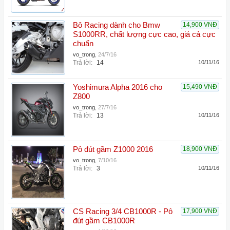
Bô Racing dành cho Bmw
14,900 VNĐ
S1000RR, chất lượng cực cao, giá cả cực
chuẩn
vo_trong
,
24/7/16
Trả lời:
14
10/11/16
Yoshimura Alpha 2016 cho
15,490 VNĐ
Z800
vo_trong
,
27/7/16
Trả lời:
13
10/11/16
Pô đút gầm Z1000 2016
18,900 VNĐ
vo_trong
,
7/10/16
Trả lời:
3
10/11/16
CS Racing 3/4 CB1000R - Pô
17,900 VNĐ
đút gầm CB1000R