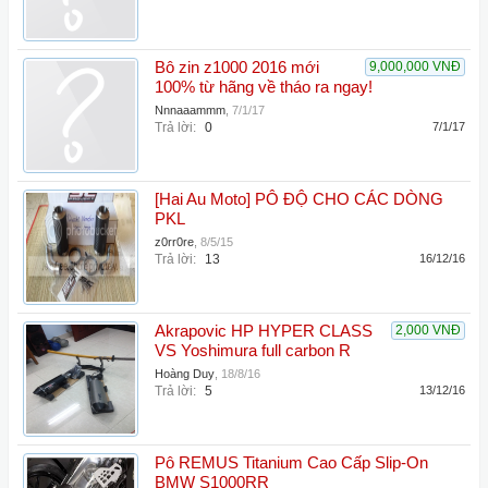
Bô zin z1000 2016 mới
9,000,000 VNĐ
100% từ hãng về tháo ra ngay!
Nnnaaammm
,
7/1/17
Trả lời:
0
7/1/17
[Hai Au Moto] PÔ ĐỘ CHO CÁC DÒNG
PKL
z0rr0re
,
8/5/15
Trả lời:
13
16/12/16
Akrapovic HP HYPER CLASS
2,000 VNĐ
VS Yoshimura full carbon R
Hoàng Duy
,
18/8/16
Trả lời:
5
13/12/16
Pô REMUS Titanium Cao Cấp Slip-On
BMW S1000RR