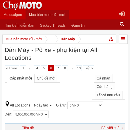
Motosaigon
Mua bán moto cũ - mới
Tìm kiếm diễn đàn
Sticked Threads
Đăng tin
Mua bán moto cũ - mới
...
Dàn Máy
Dàn Máy - Pô xe - phụ kiện tại All
Locations
< Trước
1
←
4
5
6
7
8
→
13
Tiếp >
Cập nhật mới
Chủ đề mới
Cá nhân
Cửa hàng
Tất cả nhu cầu
All Locations
Ngày tạo
Giá từ:
Đến:
Tiêu đề
Bài viết cuối ↓