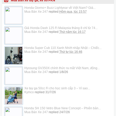
Mua Bán xe tay ga, xe số PKN
Honda Giorno+ Buzz Lightyear về Việt Nam? Giá...
Mua Bán Xe 247
replied
Hôm qua, lúc 15:57
Giá Honda Dash 125 Fi Malaysia tháng 8 chỉ từ 74...
Mua Bán Xe 247
replied
Thứ năm lúc 16:17
Honda Super Cub 110 Xanh Nhớt nhập Nhật – Chiếc...
Mua Bán Xe 247
replied
Thứ tư lúc 16:46
Hyosung GV350X chính thức ra mắt Việt Nam, động...
Mua Bán Xe 247
replied
1/8/26
Xe tay ga 50cc Fi cho học sinh cấp 3 – Vì sao...
Kymco
replied
31/7/26
Honda SH 150 Vetro Blue New Concept – Phiên bản...
Mua Bán Xe 247
replied
24/7/26