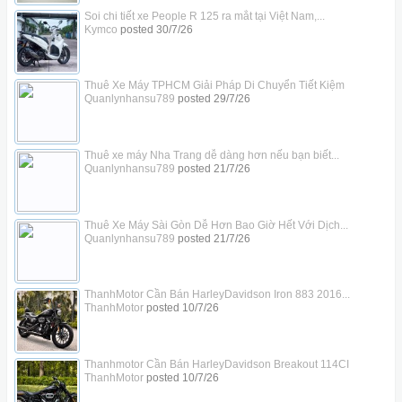
Soi chi tiết xe People R 125 ra mắt tại Việt Nam,...
Kymco
posted
30/7/26
Thuê Xe Máy TPHCM Giải Pháp Di Chuyển Tiết Kiệm
Quanlynhansu789
posted
29/7/26
Thuê xe máy Nha Trang dễ dàng hơn nếu bạn biết...
Quanlynhansu789
posted
21/7/26
Thuê Xe Máy Sài Gòn Dễ Hơn Bao Giờ Hết Với Dịch...
Quanlynhansu789
posted
21/7/26
ThanhMotor Cần Bán HarleyDavidson Iron 883 2016...
ThanhMotor
posted
10/7/26
Thanhmotor Cần Bán HarleyDavidson Breakout 114CI
ThanhMotor
posted
10/7/26