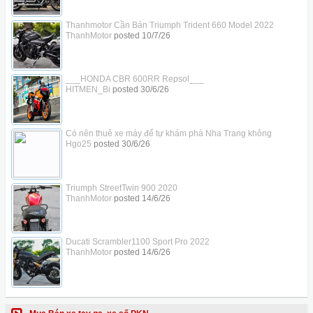
Thanhmotor Cần Bán Triumph Trident 660 Model 2022
ThanhMotor
posted
10/7/26
___HONDA CBR 600RR Repsol___
HITMEN_Bi
posted
30/6/26
Có nên thuê xe máy để tự khám phá Nha Trang không
Hgo25
posted
30/6/26
Triumph StreetTwin 900 2020
ThanhMotor
posted
14/6/26
Ducati Scrambler1100 Sport Pro 2022
ThanhMotor
posted
14/6/26