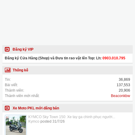
Đăng ký VIP
Đăng ký Cửa Hàng (Shop) và Đưa tin rao vặt lên Top: Lh:
0903.010.795
Thống kê
Tin:
36,869
Bài viết:
137,553
Thành viên:
20,906
Thành viên mới nhất:
Beaconkbw
Xe Moto PKL mới đăng bán
KYMCO Sky Town 150: Xe tay ga chinh phục người...
Kymco
posted
31/7/26