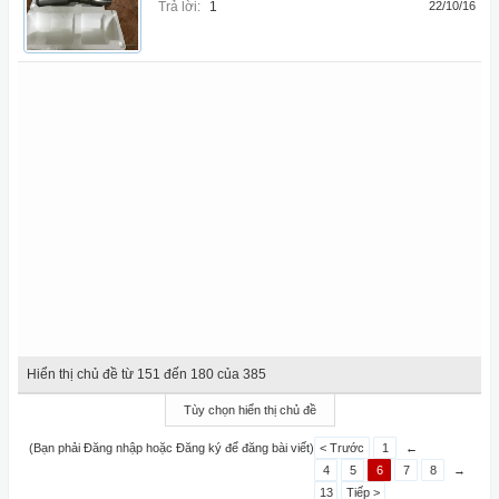
Trả lời:
1
22/10/16
Hiển thị chủ đề từ 151 đến 180 của 385
Tùy chọn hiển thị chủ đề
(Bạn phải Đăng nhập hoặc Đăng ký để đăng bài viết)
< Trước
1
←
4
5
6
7
8
→
13
Tiếp >