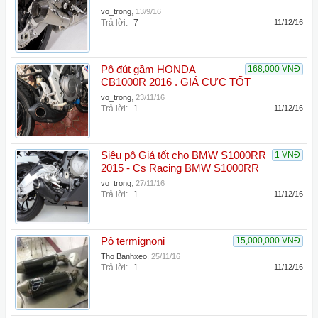
vo_trong
,
13/9/16
Trả lời:
7
11/12/16
Pô đút gầm HONDA
168,000 VNĐ
CB1000R 2016 . GIÁ CỰC TỐT
vo_trong
,
23/11/16
Trả lời:
1
11/12/16
Siêu pô Giá tốt cho BMW S1000RR
1 VNĐ
2015 - Cs Racing BMW S1000RR
vo_trong
,
27/11/16
Trả lời:
1
11/12/16
Pô termignoni
15,000,000 VNĐ
Tho Banhxeo
,
25/11/16
Trả lời:
1
11/12/16