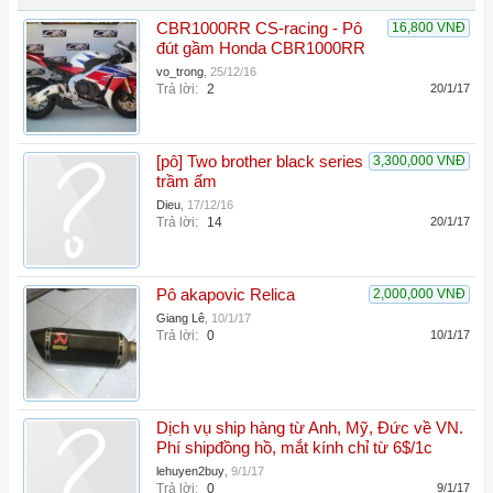
CBR1000RR CS-racing - Pô
16,800 VNĐ
đút gầm Honda CBR1000RR
vo_trong
,
25/12/16
Trả lời:
2
20/1/17
[pô] Two brother black series
3,300,000 VNĐ
trầm ấm
Dieu
,
17/12/16
Trả lời:
14
20/1/17
Pô akapovic Relica
2,000,000 VNĐ
Giang Lê
,
10/1/17
Trả lời:
0
10/1/17
Dịch vụ ship hàng từ Anh, Mỹ, Đức về VN.
Phí shipđồng hồ, mắt kính chỉ từ 6$/1c
lehuyen2buy
,
9/1/17
Trả lời:
0
9/1/17