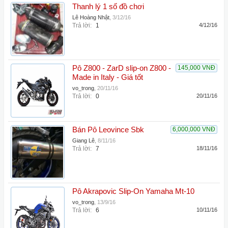
Thanh lý 1 số đồ chơi
Lê Hoàng Nhật
,
3/12/16
Trả lời:
1
4/12/16
Pô Z800 - ZarD slip-on Z800 -
145,000 VNĐ
Made in Italy - Giá tốt
vo_trong
,
20/11/16
Trả lời:
0
20/11/16
Bán Pô Leovince Sbk
6,000,000 VNĐ
Giang Lê
,
8/11/16
Trả lời:
7
18/11/16
Pô Akrapovic Slip-On Yamaha Mt-10
vo_trong
,
13/9/16
Trả lời:
6
10/11/16