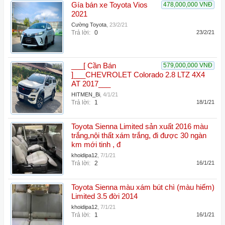
Gía bán xe Toyota Vios
478,000,000 VNĐ
2021
Cường Toyota
,
23/2/21
Trả lời:
0
23/2/21
___[ Cần Bán
579,000,000 VNĐ
]___CHEVROLET Colorado 2.8 LTZ 4X4
AT 2017___
HITMEN_Bi
,
4/1/21
Trả lời:
1
18/1/21
Toyota Sienna Limited sản xuất 2016 màu
trắng,nội thất xám trắng, đi được 30 ngàn
km mới tinh , đ
khoidipa12
,
7/1/21
Trả lời:
2
16/1/21
Toyota Sienna màu xám bút chì (màu hiếm)
Limited 3.5 đời 2014
khoidipa12
,
7/1/21
Trả lời:
1
16/1/21