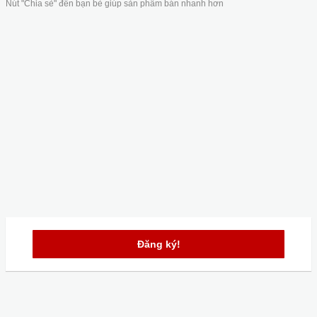
Nút "Chia sẻ" đến bạn bè giúp sản phẩm bán nhanh hơn
Đăng ký!