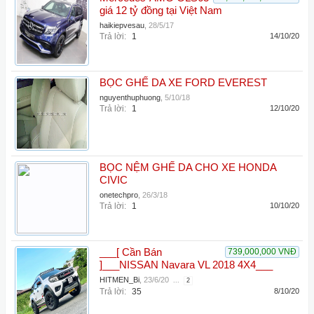
giá 12 tỷ đồng tại Việt Nam
haikiepvesau
,
28/5/17
Trả lời:
1
14/10/20
BỌC GHẾ DA XE FORD EVEREST
nguyenthuphuong
,
5/10/18
Trả lời:
1
12/10/20
BỌC NỆM GHẾ DA CHO XE HONDA
CIVIC
onetechpro
,
26/3/18
Trả lời:
1
10/10/20
___[ Cần Bán
739,000,000 VNĐ
]___NISSAN Navara VL 2018 4X4___
HITMEN_Bi
,
23/6/20
...
2
Trả lời:
35
8/10/20