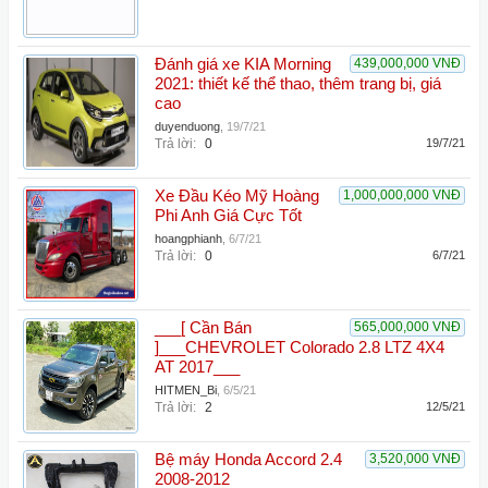
Đánh giá xe KIA Morning
439,000,000 VNĐ
2021: thiết kế thể thao, thêm trang bị, giá
cao
duyenduong
,
19/7/21
Trả lời:
0
19/7/21
Xe Đầu Kéo Mỹ Hoàng
1,000,000,000 VNĐ
Phi Anh Giá Cực Tốt
hoangphianh
,
6/7/21
Trả lời:
0
6/7/21
___[ Cần Bán
565,000,000 VNĐ
]___CHEVROLET Colorado 2.8 LTZ 4X4
AT 2017___
HITMEN_Bi
,
6/5/21
Trả lời:
2
12/5/21
Bệ máy Honda Accord 2.4
3,520,000 VNĐ
2008-2012