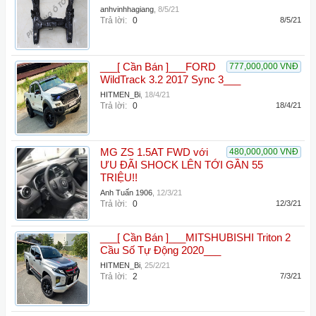
anhvinhhagiang
,
8/5/21
Trả lời:
0
8/5/21
___[ Cần Bán ]___FORD
777,000,000 VNĐ
WildTrack 3.2 2017 Sync 3___
HITMEN_Bi
,
18/4/21
Trả lời:
0
18/4/21
MG ZS 1.5AT FWD với
480,000,000 VNĐ
ƯU ĐÃI SHOCK LÊN TỚI GẦN 55
TRIỆU!!
Anh Tuấn 1906
,
12/3/21
Trả lời:
0
12/3/21
___[ Cần Bán ]___MITSHUBISHI Triton 2
Cầu Số Tự Động 2020___
HITMEN_Bi
,
25/2/21
Trả lời:
2
7/3/21