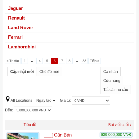
Jaguar
Renault
Land Rover
Ferrari
Lamborghini
< Trước
1
←
4
5
6
7
8
→
33
Tiếp >
Cập nhật mới
Chủ đề mới
Cá nhân
Cửa hàng
Tất cả nhu cầu
All Locations
Ngày tạo
Giá từ:
Đến:
Tiêu đề
Bài viết cuối ↓
___[ Cần Bán
639,000,000 VNĐ