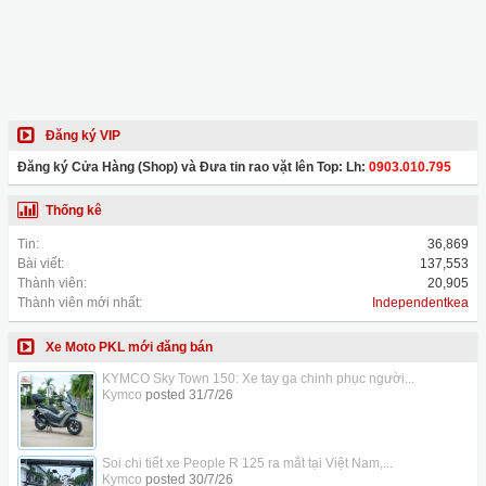
Đăng ký VIP
Đăng ký Cửa Hàng (Shop) và Đưa tin rao vặt lên Top: Lh:
0903.010.795
Thống kê
Tin:
36,869
Bài viết:
137,553
Thành viên:
20,905
Thành viên mới nhất:
Independentkea
Xe Moto PKL mới đăng bán
KYMCO Sky Town 150: Xe tay ga chinh phục người...
Kymco
posted
31/7/26
Soi chi tiết xe People R 125 ra mắt tại Việt Nam,...
Kymco
posted
30/7/26