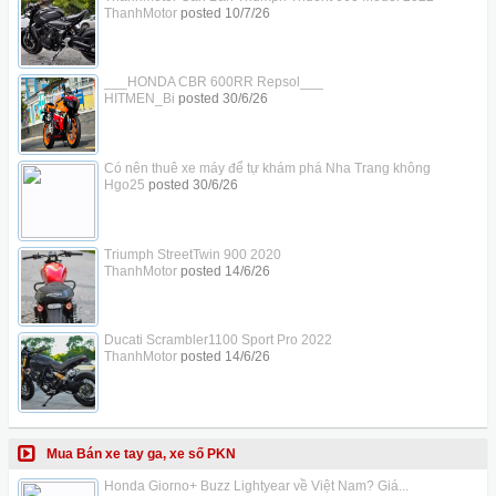
ThanhMotor
posted
10/7/26
___HONDA CBR 600RR Repsol___
HITMEN_Bi
posted
30/6/26
Có nên thuê xe máy để tự khám phá Nha Trang không
Hgo25
posted
30/6/26
Triumph StreetTwin 900 2020
ThanhMotor
posted
14/6/26
Ducati Scrambler1100 Sport Pro 2022
ThanhMotor
posted
14/6/26
Mua Bán xe tay ga, xe số PKN
Honda Giorno+ Buzz Lightyear về Việt Nam? Giá...