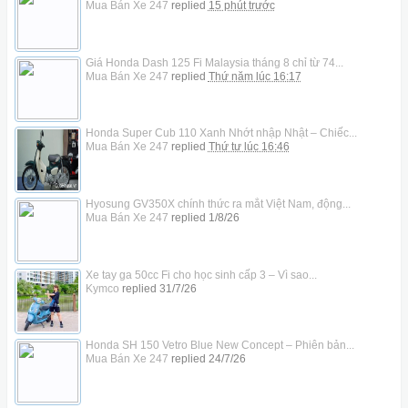
Mua Bán Xe 247
replied
15 phút trước
Giá Honda Dash 125 Fi Malaysia tháng 8 chỉ từ 74...
Mua Bán Xe 247
replied
Thứ năm lúc 16:17
Honda Super Cub 110 Xanh Nhớt nhập Nhật – Chiếc...
Mua Bán Xe 247
replied
Thứ tư lúc 16:46
Hyosung GV350X chính thức ra mắt Việt Nam, động...
Mua Bán Xe 247
replied
1/8/26
Xe tay ga 50cc Fi cho học sinh cấp 3 – Vì sao...
Kymco
replied
31/7/26
Honda SH 150 Vetro Blue New Concept – Phiên bản...
Mua Bán Xe 247
replied
24/7/26