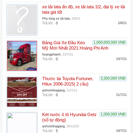
xe tải tata ấn độ, xe tải tata 1t2, đại lý xe tải
tata giá tốt
Phụ tùng xe tải tata
,
2/8/21
Trả lời:
0
2/8/21
Bảng Giá Xe Đầu Kéo
1,000,000,000 VNĐ
Mỹ Mới Nhất 2021 Hoàng Phi Anh
hoangphianh
,
23/7/21
Trả lời:
0
23/7/21
Thước lái Toyota Fortuner,
3,300,000 VNĐ
Hilux 2006-2015( 2 cầu)
anhvinhhagiang
,
21/7/21
Trả lời:
0
21/7/21
Két nước ô tô Hyundai Getz
1,000,000 VNĐ
(số tự động)
anhvinhhagiang
,
30/12/20
Trả lời:
5
19/7/21