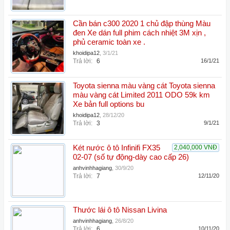
Cần bán c300 2020 1 chủ đập thùng Màu
đen Xe dán full phim cách nhiệt 3M xịn ,
phủ ceramic toàn xe .
khoidipa12
,
3/1/21
Trả lời:
6
16/1/21
Toyota sienna màu vàng cát Toyota sienna
màu vàng cát Limited 2011 ODO 59k km
Xe bản full options bu
khoidipa12
,
28/12/20
Trả lời:
3
9/1/21
Két nước ô tô Infinifi FX35
2,040,000 VNĐ
02-07 (số tự động-dày cao cấp 26)
anhvinhhagiang
,
30/9/20
Trả lời:
7
12/11/20
Thước lái ô tô Nissan Livina
anhvinhhagiang
,
26/8/20
Trả lời:
6
10/11/20