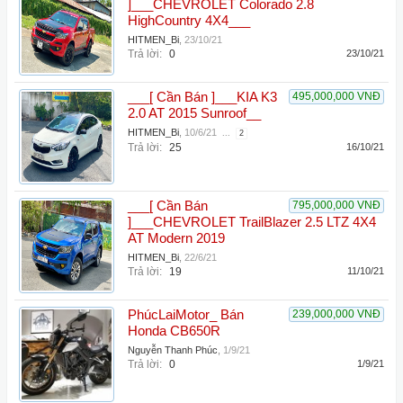
]___CHEVROLET Colorado 2.8
HighCountry 4X4___
HITMEN_Bi
,
23/10/21
Trả lời:
0
23/10/21
___[ Cần Bán ]___KIA K3
495,000,000 VNĐ
2.0 AT 2015 Sunroof__
HITMEN_Bi
,
10/6/21
...
2
Trả lời:
25
16/10/21
___[ Cần Bán
795,000,000 VNĐ
]___CHEVROLET TrailBlazer 2.5 LTZ 4X4
AT Modern 2019
HITMEN_Bi
,
22/6/21
Trả lời:
19
11/10/21
PhúcLaiMotor_ Bán
239,000,000 VNĐ
Honda CB650R
Nguyễn Thanh Phúc
,
1/9/21
Trả lời:
0
1/9/21