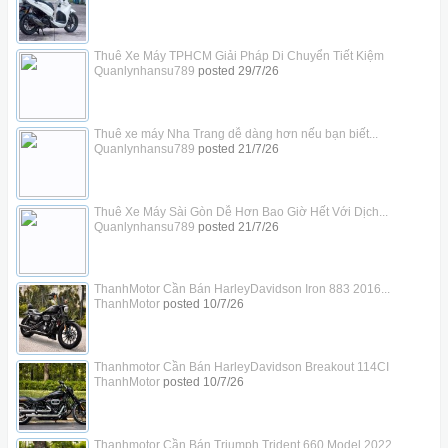
Thuê Xe Máy TPHCM Giải Pháp Di Chuyển Tiết Kiệm
Quanlynhansu789
posted
29/7/26
Thuê xe máy Nha Trang dễ dàng hơn nếu bạn biết...
Quanlynhansu789
posted
21/7/26
Thuê Xe Máy Sài Gòn Dễ Hơn Bao Giờ Hết Với Dịch...
Quanlynhansu789
posted
21/7/26
ThanhMotor Cần Bán HarleyDavidson Iron 883 2016...
ThanhMotor
posted
10/7/26
Thanhmotor Cần Bán HarleyDavidson Breakout 114CI
ThanhMotor
posted
10/7/26
Thanhmotor Cần Bán Triumph Trident 660 Model 2022