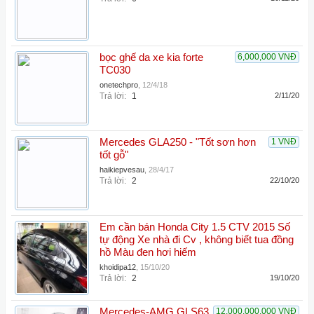
bọc ghế da xe kia forte
6,000,000 VNĐ
TC030
onetechpro
,
12/4/18
Trả lời:
1
2/11/20
Mercedes GLA250 - "Tốt sơn hơn
1 VNĐ
tốt gỗ"
haikiepvesau
,
28/4/17
Trả lời:
2
22/10/20
Em cần bán Honda City 1.5 CTV 2015 Số
tự động Xe nhà đi Cv , không biết tua đồng
hồ Màu đen hơi hiếm
khoidipa12
,
15/10/20
Trả lời:
2
19/10/20
Mercedes-AMG GLS63
12,000,000,000 VNĐ