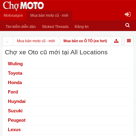
Motosaigon
Mua bán moto cũ - mới
Tìm kiếm diễn đàn
Sticked Threads
Đăng tin
...
Mua bán moto cũ - mới
Mua bán xe Ô TÔ (xe hơi)
Chợ xe Oto cũ mới tại All Locations
Wuling
Toyota
Honda
Ford
Huyndai
Suzuki
Peugeot
Lexus