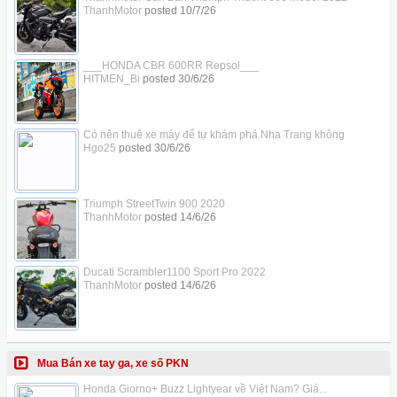
ThanhMotor
posted
10/7/26
___HONDA CBR 600RR Repsol___
HITMEN_Bi
posted
30/6/26
Có nên thuê xe máy để tự khám phá Nha Trang không
Hgo25
posted
30/6/26
Triumph StreetTwin 900 2020
ThanhMotor
posted
14/6/26
Ducati Scrambler1100 Sport Pro 2022
ThanhMotor
posted
14/6/26
Mua Bán xe tay ga, xe số PKN
Honda Giorno+ Buzz Lightyear về Việt Nam? Giá...