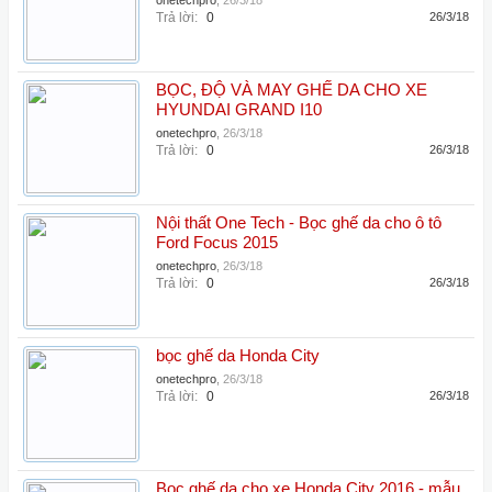
onetechpro
,
26/3/18
Trả lời:
0
26/3/18
BỌC, ĐỘ VÀ MAY GHẾ DA CHO XE
HYUNDAI GRAND I10
onetechpro
,
26/3/18
Trả lời:
0
26/3/18
Nội thất One Tech - Bọc ghế da cho ô tô
Ford Focus 2015
onetechpro
,
26/3/18
Trả lời:
0
26/3/18
bọc ghế da Honda City
onetechpro
,
26/3/18
Trả lời:
0
26/3/18
Bọc ghế da cho xe Honda City 2016 - mẫu