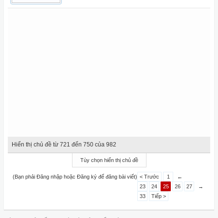
Hiển thị chủ đề từ 721 đến 750 của 982
Tùy chọn hiển thị chủ đề
(Bạn phải Đăng nhập hoặc Đăng ký để đăng bài viết)
< Trước
1
←
23
24
25
26
27
→
33
Tiếp >