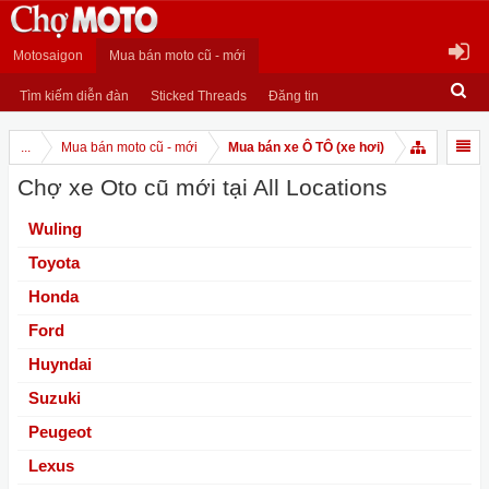
Motosaigon
Mua bán moto cũ - mới
Tìm kiếm diễn đàn
Sticked Threads
Đăng tin
...
Mua bán moto cũ - mới
Mua bán xe Ô TÔ (xe hơi)
Chợ xe Oto cũ mới tại All Locations
Wuling
Toyota
Honda
Ford
Huyndai
Suzuki
Peugeot
Lexus