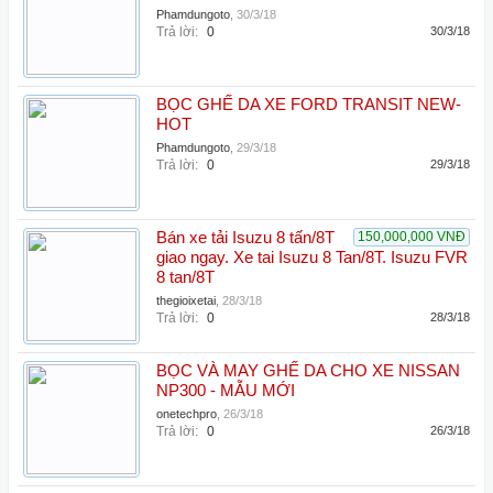
Phamdungoto
,
30/3/18
Trả lời:
0
30/3/18
BỌC GHẾ DA XE FORD TRANSIT NEW-
HOT
Phamdungoto
,
29/3/18
Trả lời:
0
29/3/18
Bán xe tải Isuzu 8 tấn/8T
150,000,000 VNĐ
giao ngay. Xe tai Isuzu 8 Tan/8T. Isuzu FVR
8 tan/8T
thegioixetai
,
28/3/18
Trả lời:
0
28/3/18
BỌC VÀ MAY GHẾ DA CHO XE NISSAN
NP300 - MẪU MỚI
onetechpro
,
26/3/18
Trả lời:
0
26/3/18