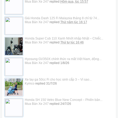
Mua Bán Xe 247
replied
Hôm qua, lúc 15:57
Giá Honda Dash 125 Fi Malaysia tháng 8 chỉ từ 74...
Mua Bán Xe 247
replied
Thứ năm lúc 16:17
Honda Super Cub 110 Xanh Nhớt nhập Nhật – Chiếc...
Mua Bán Xe 247
replied
Thứ tư lúc 16:46
Hyosung GV350X chính thức ra mắt Việt Nam, động...
Mua Bán Xe 247
replied
1/8/26
Xe tay ga 50cc Fi cho học sinh cấp 3 – Vì sao...
Kymco
replied
31/7/26
Honda SH 150 Vetro Blue New Concept – Phiên bản...
Mua Bán Xe 247
replied
24/7/26