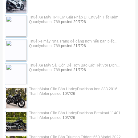
Thuê Xe Máy TPHCM Giải Pháp Di Chuyển Tiết Kiệm
Quanlynhansu789
posted
29/7/26
Thuê xe máy Nha Trang dễ dàng hơn nếu bạn biết...
Quanlynhansu789
posted
21/7/26
Thuê Xe Máy Sài Gòn Dễ Hơn Bao Giờ Hết Với Dịch...
Quanlynhansu789
posted
21/7/26
ThanhMotor Cần Bán HarleyDavidson Iron 883 2016...
ThanhMotor
posted
10/7/26
Thanhmotor Cần Bán HarleyDavidson Breakout 114CI
ThanhMotor
posted
10/7/26
Thanhmotor Cần Bán Triumph Trident 660 Model 2022