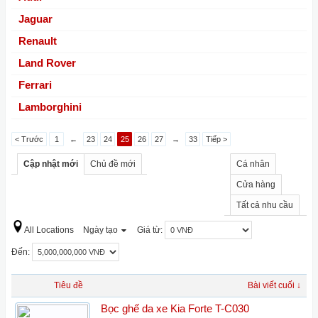
Jaguar
Renault
Land Rover
Ferrari
Lamborghini
< Trước
1
←
23
24
25
26
27
→
33
Tiếp >
Cập nhật mới
Chủ đề mới
Cá nhân
Cửa hàng
Tất cả nhu cầu
All Locations
Ngày tạo
Giá từ:
Đến:
Tiêu đề
Bài viết cuối ↓
Bọc ghế da xe Kia Forte T-C030