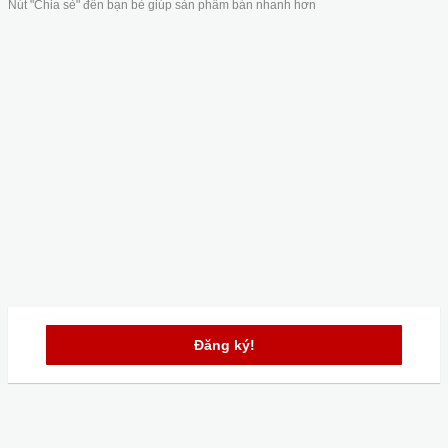
Nút "Chia sẻ" đến bạn bè giúp sản phẩm bán nhanh hơn
Đăng ký!