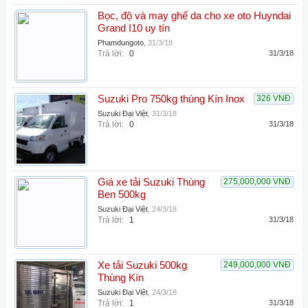
Bọc, độ và may ghế da cho xe oto Huyndai
Grand I10 uy tín
Phamdungoto
,
31/3/18
Trả lời:
0
31/3/18
Suzuki Pro 750kg thùng Kín Inox
326 VNĐ
Suzuki Đại Việt
,
31/3/18
Trả lời:
0
31/3/18
Giá xe tải Suzuki Thùng
275,000,000 VNĐ
Ben 500kg
Suzuki Đại Việt
,
24/3/18
Trả lời:
1
31/3/18
Xe tải Suzuki 500kg
249,000,000 VNĐ
Thùng Kín
Suzuki Đại Việt
,
24/3/18
Trả lời:
1
31/3/18