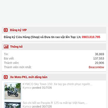
Đăng ký VIP
Đăng ký Cửa Hàng (Shop) và Đưa tin rao vặt lên Top: Lh:
0903.010.795
Thống kê
Tin:
36,869
Bài viết:
137,553
Thành viên:
20,906
Thành viên mới nhất:
Beaconkbw
Xe Moto PKL mới đăng bán
KYMCO Sky Town 150: Xe tay ga chinh phục người...
Kymco
posted
31/7/26
Soi chi tiết xe People R 125 ra mắt tại Việt Nam,...
Kymco
posted
30/7/26