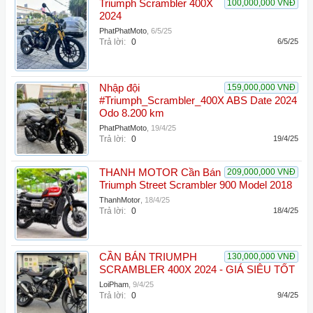
Triumph Scrambler 400X
100,000,000 VNĐ
2024
PhatPhatMoto
,
6/5/25
Trả lời:
0
6/5/25
Nhập đội
159,000,000 VNĐ
#Triumph_Scrambler_400X ABS Date 2024
Odo 8.200 km
PhatPhatMoto
,
19/4/25
Trả lời:
0
19/4/25
THANH MOTOR Cần Bán
209,000,000 VNĐ
Triumph Street Scrambler 900 Model 2018
ThanhMotor
,
18/4/25
Trả lời:
0
18/4/25
CẦN BÁN TRIUMPH
130,000,000 VNĐ
SCRAMBLER 400X 2024 - GIÁ SIÊU TỐT
LoiPham
,
9/4/25
Trả lời:
0
9/4/25