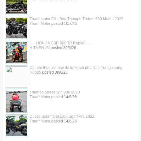
Thanhmotor Cần Bán Triumph Trident 660 Model 2022
ThanhMotor
posted
10/7/26
___HONDA CBR 600RR Repsol___
HITMEN_Bi
posted
30/6/26
Có nên thuê xe máy để tự khám phá Nha Trang không
Hgo25
posted
30/6/26
Triumph StreetTwin 900 2020
ThanhMotor
posted
14/6/26
Ducati Scrambler1100 Sport Pro 2022
ThanhMotor
posted
14/6/26