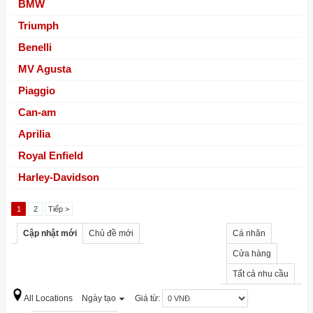
BMW
Triumph
Benelli
MV Agusta
Piaggio
Can-am
Aprilia
Royal Enfield
Harley-Davidson
1
2
Tiếp >
Cập nhật mới
Chủ đề mới
Cá nhân
Cửa hàng
Tất cả nhu cầu
All Locations
Ngày tạo
Giá từ: