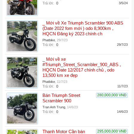
Trả lời:
0
3/5/24
_ Mới về Xe Triumph Scrambler 900 ABS
(Date 2022 fom mới ) odo 8,900km ,
HQCN Đăng ký 2023 chính ch
Phatbike
,
29/7/23
Trả lời:
0
29/7/23
_ Mới về xe
#Triumph_Street_Scrambler_900_ABS ,
HQCN Date 12/2017 chính chủ , odo
13,500 km xe đẹp
Phatbike
,
11/7/23
Trả lời:
0
11/7/23
Bán Triumph Street
280,000,000 VNĐ
Scrambler 900
Tran Anh Trung
,
14/6/23
Trả lời:
0
14/6/23
Thanh Motor Cần bán
295,000,000 VNĐ