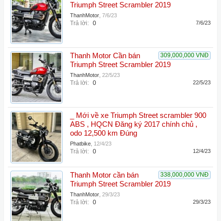
Triumph Street Scrambler 2019
ThanhMotor
,
7/6/23
Trả lời:
0
7/6/23
Thanh Motor Cần bán
309,000,000 VNĐ
Triumph Street Scrambler 2019
ThanhMotor
,
22/5/23
Trả lời:
0
22/5/23
_ Mới về xe Triumph Street scrambler 900
ABS , HQCN Đăng ký 2017 chính chủ ,
odo 12,500 km Đúng
Phatbike
,
12/4/23
Trả lời:
0
12/4/23
Thanh Motor cần bán
338,000,000 VNĐ
Triumph Street Scrambler 2019
ThanhMotor
,
29/3/23
Trả lời:
0
29/3/23