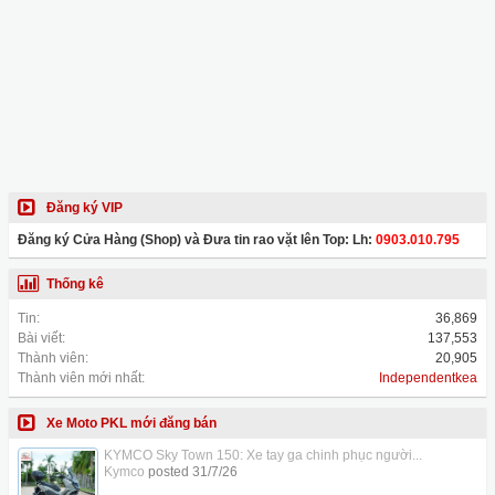
Đăng ký VIP
Đăng ký Cửa Hàng (Shop) và Đưa tin rao vặt lên Top: Lh:
0903.010.795
Thống kê
Tin:
36,869
Bài viết:
137,553
Thành viên:
20,905
Thành viên mới nhất:
Independentkea
Xe Moto PKL mới đăng bán
KYMCO Sky Town 150: Xe tay ga chinh phục người...
Kymco
posted
31/7/26