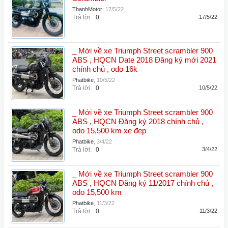
ThanhMotor
,
17/5/22
Trả lời:
0
17/5/22
_ Mới về xe Triumph Street scrambler 900
ABS , HQCN Date 2018 Đăng ký mới 2021
chính chủ , odo 16k
Phatbike
,
10/5/22
Trả lời:
0
10/5/22
_ Mới về xe Triumph Street scrambler 900
ABS , HQCN Đăng ký 2018 chính chủ ,
odo 15,500 km xe đẹp
Phatbike
,
3/4/22
Trả lời:
0
3/4/22
_ Mới về xe Triumph Street scrambler 900
ABS , HQCN Đăng ký 11/2017 chính chủ ,
odo 15,500 km
Phatbike
,
11/3/22
Trả lời:
0
11/3/22