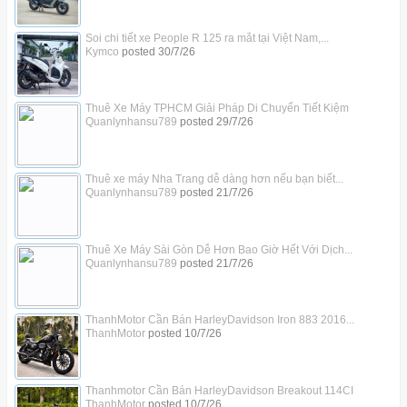
Soi chi tiết xe People R 125 ra mắt tại Việt Nam,...
Kymco
posted
30/7/26
Thuê Xe Máy TPHCM Giải Pháp Di Chuyển Tiết Kiệm
Quanlynhansu789
posted
29/7/26
Thuê xe máy Nha Trang dễ dàng hơn nếu bạn biết...
Quanlynhansu789
posted
21/7/26
Thuê Xe Máy Sài Gòn Dễ Hơn Bao Giờ Hết Với Dịch...
Quanlynhansu789
posted
21/7/26
ThanhMotor Cần Bán HarleyDavidson Iron 883 2016...
ThanhMotor
posted
10/7/26
Thanhmotor Cần Bán HarleyDavidson Breakout 114CI
ThanhMotor
posted
10/7/26