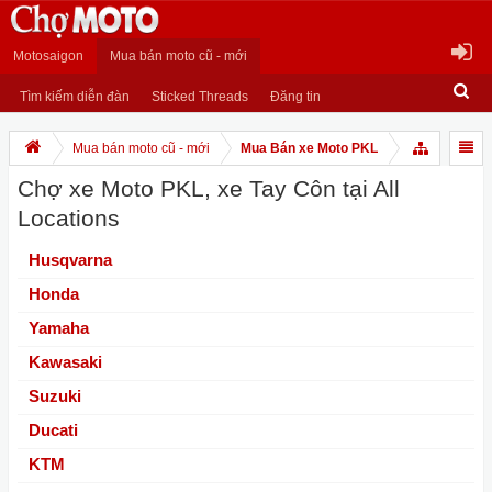
Motosaigon
Mua bán moto cũ - mới
Tìm kiếm diễn đàn
Sticked Threads
Đăng tin
Mua bán moto cũ - mới
Mua Bán xe Moto PKL
Chợ xe Moto PKL, xe Tay Côn tại All
Locations
Husqvarna
Honda
Yamaha
Kawasaki
Suzuki
Ducati
KTM