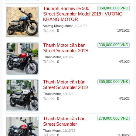
Triumph Bonneville 900
350,000,000 VNĐ
Street Scrambler Model 2019 | VƯƠNG
KHANG MOTOR
Vương Khang Motor
,
10/11/22
Trả lời:
0
10/11/22
Thanh Motor cần bán
338,000,000 VNĐ
Street Scrambler 2019
ThanhMotor
,
4/11/22
Trả lời:
0
4/11/22
Thanh Motor cần bán
365,000,000 VNĐ
Street Scrambler 2019
ThanhMotor
,
4/11/22
Trả lời:
0
4/11/22
Thanh Motor cần bán
279,000,000 VNĐ
Street Scrambler
ThanhMotor
,
11/10/22
Trả lời:
0
11/10/22