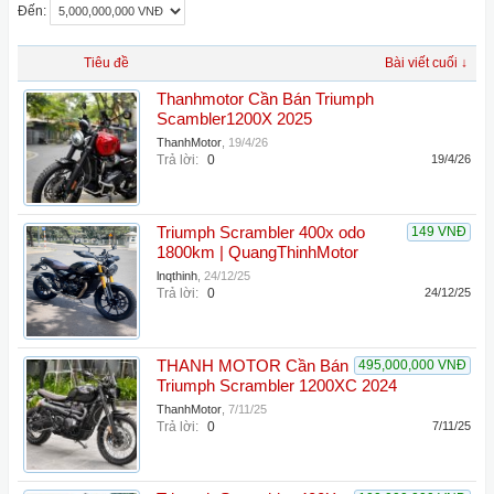
Đến:
Tiêu đề
Bài viết cuối ↓
Thanhmotor Cần Bán Triumph
Scambler1200X 2025
ThanhMotor
,
19/4/26
Trả lời:
0
19/4/26
Triumph Scrambler 400x odo
149 VNĐ
1800km | QuangThinhMotor
lnqthinh
,
24/12/25
Trả lời:
0
24/12/25
THANH MOTOR Cần Bán
495,000,000 VNĐ
Triumph Scrambler 1200XC 2024
ThanhMotor
,
7/11/25
Trả lời:
0
7/11/25