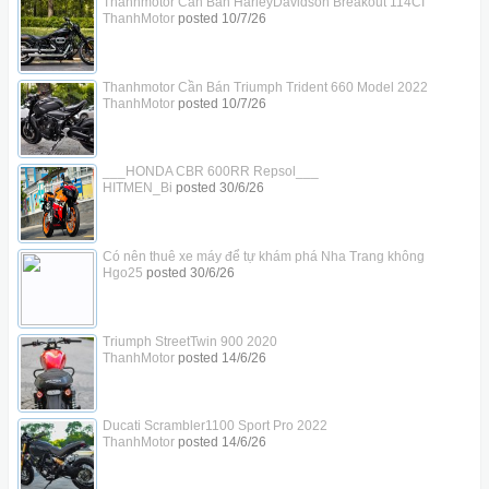
Thanhmotor Cần Bán HarleyDavidson Breakout 114CI
ThanhMotor
posted
10/7/26
Thanhmotor Cần Bán Triumph Trident 660 Model 2022
ThanhMotor
posted
10/7/26
___HONDA CBR 600RR Repsol___
HITMEN_Bi
posted
30/6/26
Có nên thuê xe máy để tự khám phá Nha Trang không
Hgo25
posted
30/6/26
Triumph StreetTwin 900 2020
ThanhMotor
posted
14/6/26
Ducati Scrambler1100 Sport Pro 2022
ThanhMotor
posted
14/6/26