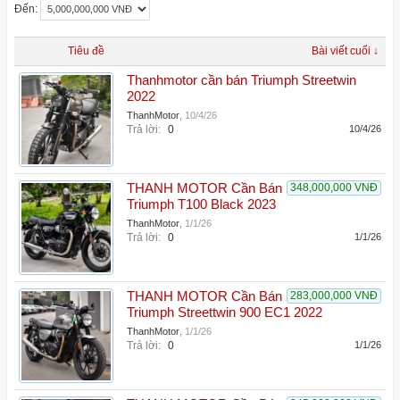
Đến:
Tiêu đề
Bài viết cuối ↓
Thanhmotor cần bán Triumph Streetwin
2022
ThanhMotor
,
10/4/26
Trả lời:
0
10/4/26
THANH MOTOR Cần Bán
348,000,000 VNĐ
Triumph T100 Black 2023
ThanhMotor
,
1/1/26
Trả lời:
0
1/1/26
THANH MOTOR Cần Bán
283,000,000 VNĐ
Triumph Streettwin 900 EC1 2022
ThanhMotor
,
1/1/26
Trả lời:
0
1/1/26