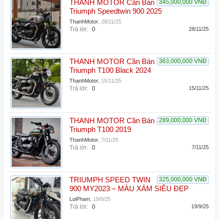
THANH MOTOR Cần Bán
345,000,000 VNĐ
Triumph Speedtwin 900 2025
ThanhMotor
,
28/11/25
Trả lời:
0
28/11/25
THANH MOTOR Cần Bán
363,000,000 VNĐ
Triumph T100 Black 2024
ThanhMotor
,
15/11/25
Trả lời:
0
15/11/25
THANH MOTOR Cần Bán
289,000,000 VNĐ
Triumph T100 2019
ThanhMotor
,
7/11/25
Trả lời:
0
7/11/25
TRIUMPH SPEED TWIN
325,000,000 VNĐ
900 MY2023 – MÀU XÁM SIÊU ĐẸP
LoiPham
,
19/9/25
Trả lời:
0
19/9/25