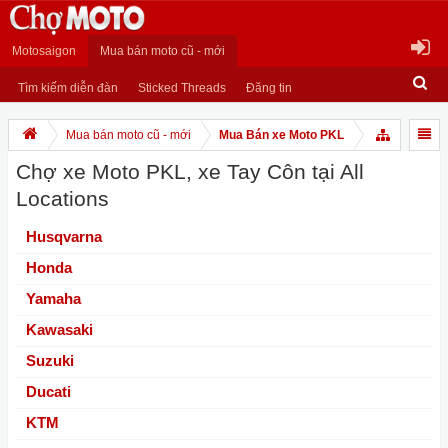
Motosaigon
Mua bán moto cũ - mới
Tìm kiếm diễn đàn
Sticked Threads
Đăng tin
Mua bán moto cũ - mới
Mua Bán xe Moto PKL
Chợ xe Moto PKL, xe Tay Côn tại All
Locations
Husqvarna
Honda
Yamaha
Kawasaki
Suzuki
Ducati
KTM