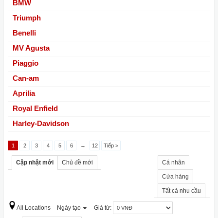
BMW
Triumph
Benelli
MV Agusta
Piaggio
Can-am
Aprilia
Royal Enfield
Harley-Davidson
1
2
3
4
5
6
→
12
Tiếp >
Cập nhật mới
Chủ đề mới
Cá nhân
Cửa hàng
Tất cả nhu cầu
All Locations
Ngày tạo
Giá từ: