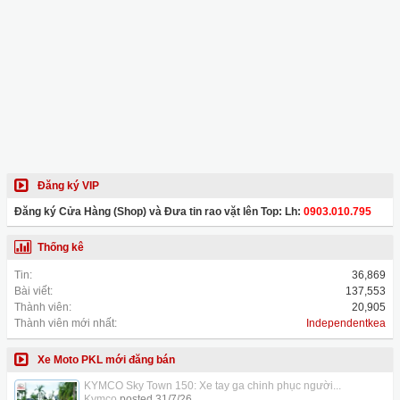
Đăng ký VIP
Đăng ký Cửa Hàng (Shop) và Đưa tin rao vặt lên Top: Lh:
0903.010.795
Thống kê
Tin:
36,869
Bài viết:
137,553
Thành viên:
20,905
Thành viên mới nhất:
Independentkea
Xe Moto PKL mới đăng bán
KYMCO Sky Town 150: Xe tay ga chinh phục người...
Kymco
posted
31/7/26