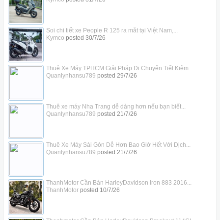
Soi chi tiết xe People R 125 ra mắt tại Việt Nam,...
Kymco
posted
30/7/26
Thuê Xe Máy TPHCM Giải Pháp Di Chuyển Tiết Kiệm
Quanlynhansu789
posted
29/7/26
Thuê xe máy Nha Trang dễ dàng hơn nếu bạn biết...
Quanlynhansu789
posted
21/7/26
Thuê Xe Máy Sài Gòn Dễ Hơn Bao Giờ Hết Với Dịch...
Quanlynhansu789
posted
21/7/26
ThanhMotor Cần Bán HarleyDavidson Iron 883 2016...
ThanhMotor
posted
10/7/26