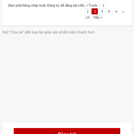
(Bạn phải Đăng nhập hoặc Đăng ký để đăng bài viết)
< Trước
1
2
3
4
5
6
→
12
Tiếp >
Nút "Chia sẻ" đến bạn bè giúp sản phẩm bán nhanh hơn