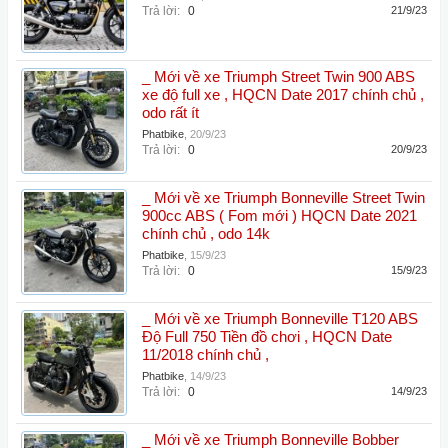
Trả lời:
0
21/9/23
_ Mới về xe Triumph Street Twin 900 ABS
xe độ full xe , HQCN Date 2017 chính chủ ,
odo rất ít
Phatbike
,
20/9/23
Trả lời:
0
20/9/23
_ Mới về xe Triumph Bonneville Street Twin
900cc ABS ( Fom mới ) HQCN Date 2021
chính chủ , odo 14k
Phatbike
,
15/9/23
Trả lời:
0
15/9/23
_ Mới về xe Triumph Bonneville T120 ABS
Độ Full 750 Tiền đồ chơi , HQCN Date
11/2018 chính chủ ,
Phatbike
,
14/9/23
Trả lời:
0
14/9/23
_ Mới về xe Triumph Bonneville Bobber