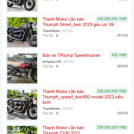
Thanh Motor cần bán
269,000,000 VNĐ
Triumph Street_twin 2019 giá cực tốt
ThanhMotor
,
31/7/23
Trả lời:
0
31/7/23
Bán xe TRiump Speedmaster
435 VNĐ
Anhphan-HN
,
18/7/23
Trả lời:
0
18/7/23
Thanh Motor cần bán
328,000,000 VNĐ
Triumph_speed_twin900 model 2023 siêu
lướt
ThanhMotor
,
13/7/23
Trả lời:
0
13/7/23
Thanh Motor cần bán
359,000,000 VNĐ
Triumph T100 2021