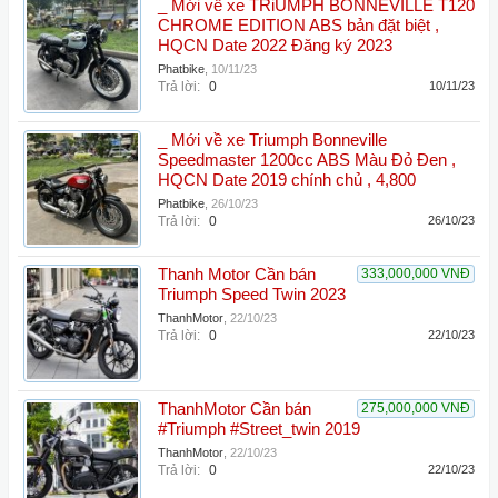
_ Mới về xe TRiUMPH BONNEVILLE T120
CHROME EDITION ABS bản đặt biệt ,
HQCN Date 2022 Đăng ký 2023
Phatbike
,
10/11/23
Trả lời:
0
10/11/23
_ Mới về xe Triumph Bonneville
Speedmaster 1200cc ABS Màu Đỏ Đen ,
HQCN Date 2019 chính chủ , 4,800
Phatbike
,
26/10/23
Trả lời:
0
26/10/23
Thanh Motor Cần bán
333,000,000 VNĐ
Triumph Speed Twin 2023
ThanhMotor
,
22/10/23
Trả lời:
0
22/10/23
ThanhMotor Cần bán
275,000,000 VNĐ
#Triumph #Street_twin 2019
ThanhMotor
,
22/10/23
Trả lời:
0
22/10/23