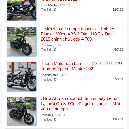
ThanhMotor
,
12/7/23
Trả lời:
0
12/7/23
_ Mới về xe Triumph bonneville Bobber
Black 1200cc ABS 2 Đĩa , HQCN Date
2018 chính chủ , odo 4,700
Phatbike
,
5/7/23
Trả lời:
0
5/7/23
Thanh Motor cần bán
495,000,000 VNĐ
Triumph Speed_Master 2021
ThanhMotor
,
7/6/23
Trả lời:
0
7/6/23
. Bữa AE nào mua hụt thì hôm nay bé nó
Lại mới Quay Đầu về , giá lôi cuốn . _ Mới
về xe Triumph
Phatbike
,
13/5/23
Trả lời:
0
13/5/23