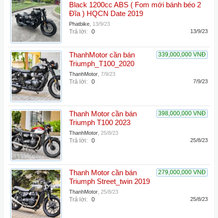
Black 1200cc ABS ( Fom mới bánh béo 2
Đĩa ) HQCN Date 2019
Phatbike
,
13/9/23
Trả lời:
0
13/9/23
ThanhMotor cần bán
339,000,000 VNĐ
Triumph_T100_2020
ThanhMotor
,
7/9/23
Trả lời:
0
7/9/23
Thanh Motor cần bán
398,000,000 VNĐ
Triumph T100 2023
ThanhMotor
,
25/8/23
Trả lời:
0
25/8/23
Thanh Motor cần bán
279,000,000 VNĐ
Triumph Street_twin 2019
ThanhMotor
,
25/8/23
Trả lời:
0
25/8/23