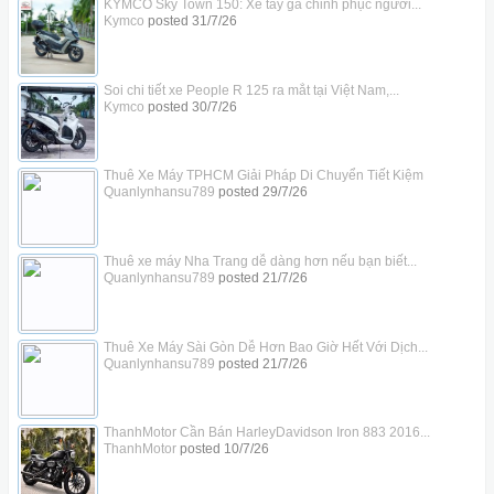
KYMCO Sky Town 150: Xe tay ga chinh phục người...
Kymco
posted
31/7/26
Soi chi tiết xe People R 125 ra mắt tại Việt Nam,...
Kymco
posted
30/7/26
Thuê Xe Máy TPHCM Giải Pháp Di Chuyển Tiết Kiệm
Quanlynhansu789
posted
29/7/26
Thuê xe máy Nha Trang dễ dàng hơn nếu bạn biết...
Quanlynhansu789
posted
21/7/26
Thuê Xe Máy Sài Gòn Dễ Hơn Bao Giờ Hết Với Dịch...
Quanlynhansu789
posted
21/7/26
ThanhMotor Cần Bán HarleyDavidson Iron 883 2016...
ThanhMotor
posted
10/7/26