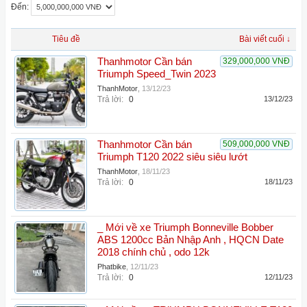
Đến:
Tiêu đề
Bài viết cuối ↓
Thanhmotor Cần bán
329,000,000 VNĐ
Triumph Speed_Twin 2023
ThanhMotor
,
13/12/23
Trả lời:
0
13/12/23
Thanhmotor Cần bán
509,000,000 VNĐ
Triumph T120 2022 siêu siêu lướt
ThanhMotor
,
18/11/23
Trả lời:
0
18/11/23
_ Mới về xe Triumph Bonneville Bobber
ABS 1200cc Bản Nhập Anh , HQCN Date
2018 chính chủ , odo 12k
Phatbike
,
12/11/23
Trả lời:
0
12/11/23