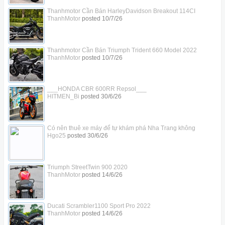
Thanhmotor Cần Bán HarleyDavidson Breakout 114CI
ThanhMotor
posted
10/7/26
Thanhmotor Cần Bán Triumph Trident 660 Model 2022
ThanhMotor
posted
10/7/26
___HONDA CBR 600RR Repsol___
HITMEN_Bi
posted
30/6/26
Có nên thuê xe máy để tự khám phá Nha Trang không
Hgo25
posted
30/6/26
Triumph StreetTwin 900 2020
ThanhMotor
posted
14/6/26
Ducati Scrambler1100 Sport Pro 2022
ThanhMotor
posted
14/6/26