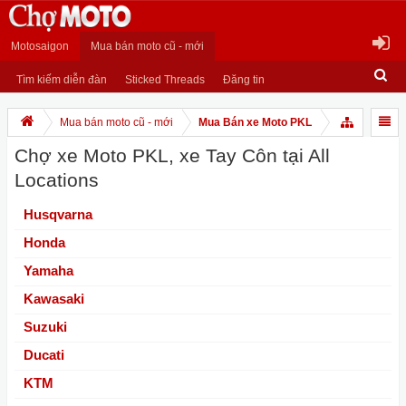
Motosaigon
Mua bán moto cũ - mới
Tìm kiếm diễn đàn
Sticked Threads
Đăng tin
Mua bán moto cũ - mới
Mua Bán xe Moto PKL
Chợ xe Moto PKL, xe Tay Côn tại All
Locations
Husqvarna
Honda
Yamaha
Kawasaki
Suzuki
Ducati
KTM