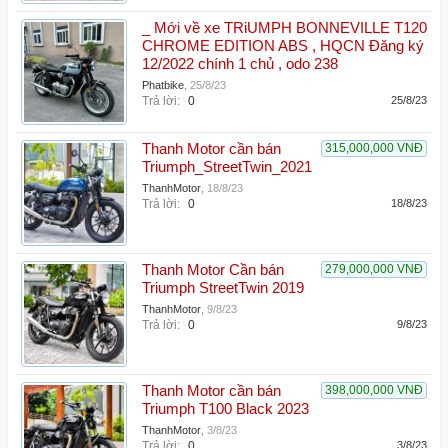
_ Mới về xe TRiUMPH BONNEVILLE T120
CHROME EDITION ABS , HQCN Đăng ký
12/2022 chính 1 chủ , odo 238
Phatbike
,
25/8/23
Trả lời:
0
25/8/23
Thanh Motor cần bán
315,000,000 VNĐ
Triumph_StreetTwin_2021
ThanhMotor
,
18/8/23
Trả lời:
0
18/8/23
Thanh Motor Cần bán
279,000,000 VNĐ
Triumph StreetTwin 2019
ThanhMotor
,
9/8/23
Trả lời:
0
9/8/23
Thanh Motor cần bán
398,000,000 VNĐ
Triumph T100 Black 2023
ThanhMotor
,
3/8/23
Trả lời:
0
3/8/23