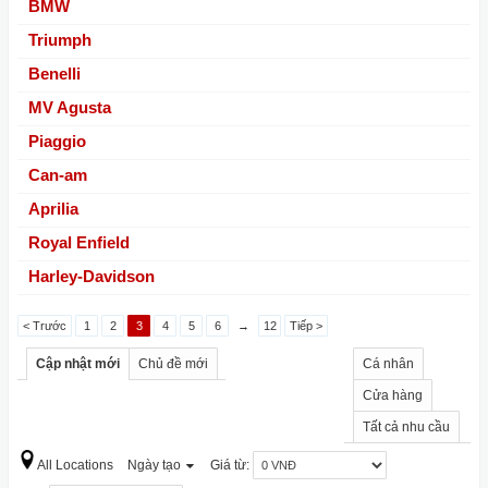
BMW
Triumph
Benelli
MV Agusta
Piaggio
Can-am
Aprilia
Royal Enfield
Harley-Davidson
< Trước
1
2
3
4
5
6
→
12
Tiếp >
Cập nhật mới
Chủ đề mới
Cá nhân
Cửa hàng
Tất cả nhu cầu
All Locations
Ngày tạo
Giá từ: