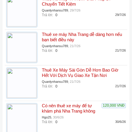
Chuyển Tiết Kiệm
Quanlynhansu789
,
29/7/26
Trả lời:
0
29/7/26
Thuê xe máy Nha Trang dễ dàng hơn nếu
bạn biết điều này
Quanlynhansu789
,
21/7/26
Trả lời:
0
21/7/26
Thuê Xe Máy Sài Gòn Dễ Hơn Bao Giờ
Hết Với Dịch Vụ Giao Xe Tận Nơi
Quanlynhansu789
,
21/7/26
Trả lời:
0
21/7/26
Có nên thuê xe máy để tự
120,000 VNĐ
khám phá Nha Trang không
Hgo25
,
30/6/26
Trả lời:
0
30/6/26