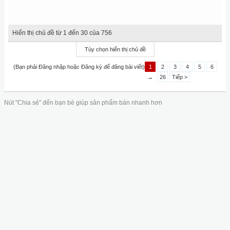
Hiển thị chủ đề từ 1 đến 30 của 756
Tùy chọn hiển thị chủ đề
(Bạn phải Đăng nhập hoặc Đăng ký để đăng bài viết)
1
2
3
4
5
6
→
26
Tiếp >
Nút "Chia sẻ" đến bạn bè giúp sản phẩm bán nhanh hơn