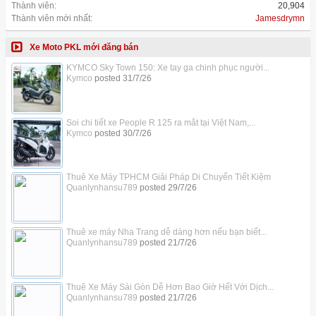
Thành viên:
20,904
Thành viên mới nhất:
Jamesdrymn
Xe Moto PKL mới đăng bán
KYMCO Sky Town 150: Xe tay ga chinh phục người...
Kymco
posted
31/7/26
Soi chi tiết xe People R 125 ra mắt tại Việt Nam,...
Kymco
posted
30/7/26
Thuê Xe Máy TPHCM Giải Pháp Di Chuyển Tiết Kiệm
Quanlynhansu789
posted
29/7/26
Thuê xe máy Nha Trang dễ dàng hơn nếu bạn biết...
Quanlynhansu789
posted
21/7/26
Thuê Xe Máy Sài Gòn Dễ Hơn Bao Giờ Hết Với Dịch...
Quanlynhansu789
posted
21/7/26