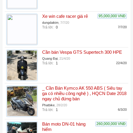
Xe win cafe racer giá rẻ
95,000,000 VNĐ
dungdaikim
,
7/7/20
Trả lời:
0
7/7/20
Cần bán Vespa GTS Supertech 300 HPE
Quang Đại
,
21/4/20
Trả lời:
1
22/4/20
_ Cần Bán Kymco AK 550 ABS ( Siêu tay
ga có nhiều công nghệ ) , HQCN Date 2018
ngay chủ đứng bán
Phatbike
,
28/2/20
Trả lời:
1
6/3/20
Bán moto DN-01 hàng
260,000,000 VNĐ
hiếm