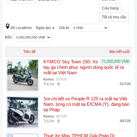
Cửa hàng
Tất cả nhu cầu
All Locations
Ngày tạo
Giá từ:
Đến:
Tiêu đề
Bài viết cuối
KYMCO Sky Town 150: Xe
72,000,000 VNĐ
tay ga chinh phục người dùng quốc tế ra
mắt tại Việt Nam
Kymco
,
31/7/26
Trả lời:
0
31/7/26
Soi chi tiết xe People R 125 ra mắt tại Việt
Nam, từng có mặt tại EICMA (Ý), đang bán
tại Pháp
Kymco
,
30/7/26
Trả lời:
0
30/7/26
Thuê Xe Máy TPHCM Giải Pháp Di