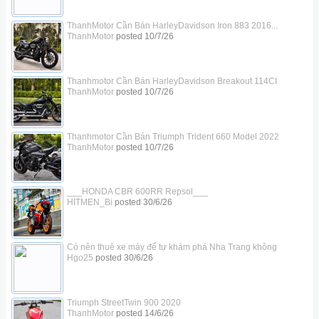
ThanhMotor Cần Bán HarleyDavidson Iron 883 2016...
ThanhMotor
posted
10/7/26
Thanhmotor Cần Bán HarleyDavidson Breakout 114CI
ThanhMotor
posted
10/7/26
Thanhmotor Cần Bán Triumph Trident 660 Model 2022
ThanhMotor
posted
10/7/26
___HONDA CBR 600RR Repsol___
HITMEN_Bi
posted
30/6/26
Có nên thuê xe máy để tự khám phá Nha Trang không
Hgo25
posted
30/6/26
Triumph StreetTwin 900 2020
ThanhMotor
posted
14/6/26