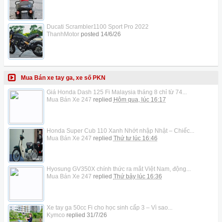
Ducati Scrambler1100 Sport Pro 2022
ThanhMotor
posted
14/6/26
Mua Bán xe tay ga, xe số PKN
Giá Honda Dash 125 Fi Malaysia tháng 8 chỉ từ 74...
Mua Bán Xe 247
replied
Hôm qua, lúc 16:17
Honda Super Cub 110 Xanh Nhớt nhập Nhật – Chiếc...
Mua Bán Xe 247
replied
Thứ tư lúc 16:46
Hyosung GV350X chính thức ra mắt Việt Nam, động...
Mua Bán Xe 247
replied
Thứ bảy lúc 16:36
Xe tay ga 50cc Fi cho học sinh cấp 3 – Vì sao...
Kymco
replied
31/7/26