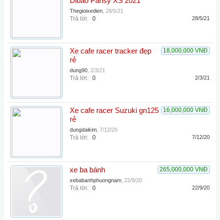
Dibao Pansy XS 2021
Thegioixedien
,
28/5/21
Trả lời:
0
28/5/21
Xe cafe racer tracker đẹp
18,000,000 VNĐ
rẻ
dung90
,
2/3/21
Trả lời:
0
2/3/21
Xe cafe racer Suzuki gn125
16,000,000 VNĐ
rẻ
dungdaikim
,
7/12/20
Trả lời:
0
7/12/20
xe ba bánh
265,000,000 VNĐ
xebabanhphuongnam
,
22/9/20
Trả lời:
0
22/9/20