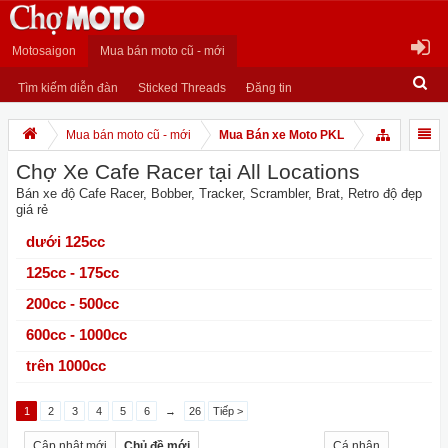
Motosaigon
Mua bán moto cũ - mới
Tìm kiếm diễn đàn
Sticked Threads
Đăng tin
Mua bán moto cũ - mới
Mua Bán xe Moto PKL
Chợ Xe Cafe Racer tại All Locations
Bán xe độ Cafe Racer, Bobber, Tracker, Scrambler, Brat, Retro độ đẹp
giá rẻ
dưới 125cc
125cc - 175cc
200cc - 500cc
600cc - 1000cc
trên 1000cc
1
2
3
4
5
6
→
26
Tiếp >
Cập nhật mới
Chủ đề mới
Cá nhân