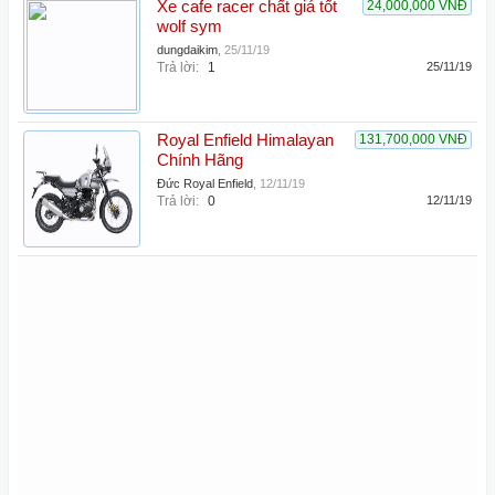
Xe cafe racer chất giá tốt
24,000,000 VNĐ
wolf sym
dungdaikim
,
25/11/19
Trả lời:
1
25/11/19
Royal Enfield Himalayan
131,700,000 VNĐ
Chính Hãng
Đức Royal Enfield
,
12/11/19
Trả lời:
0
12/11/19