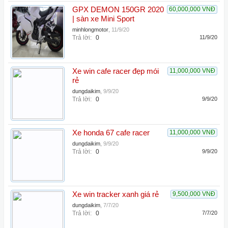
GPX DEMON 150GR 2020
60,000,000 VNĐ
| sàn xe Mini Sport
minhlongmotor
,
11/9/20
Trả lời:
0
11/9/20
Xe win cafe racer đẹp mói
11,000,000 VNĐ
rẻ
dungdaikim
,
9/9/20
Trả lời:
0
9/9/20
Xe honda 67 cafe racer
11,000,000 VNĐ
dungdaikim
,
9/9/20
Trả lời:
0
9/9/20
Xe win tracker xanh giá rẻ
9,500,000 VNĐ
dungdaikim
,
7/7/20
Trả lời:
0
7/7/20