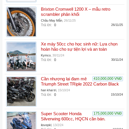
Brixton Cromwell 1200 X – mẫu retro
scrambler phân khối
Châu May Mắn
,
26/11/25
Trả lời:
0
26/11/25
Xe máy 50cc cho học sinh nữ: Lựa chọn
hoàn hảo cho sự tiện lợi và an toàn
Kymco
,
30/11/24
Trả lời:
0
30/11/24
Cần nhượng lại đam mê
410,000,000 VNĐ
Triumph Street TRiple 2022 Carbon Black
han khai tri
,
15/10/24
Trả lời:
0
15/10/24
Super Scooter Honda
175,000,000 VNĐ
Silverwing 600cc, HQCN cần bán.
ilovepkl
,
13/2/24