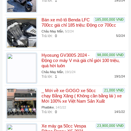
Trả lời:
1
19/2/24
Bán xe mô tô Benda LFC
185,000,000 VNĐ
700cc giá chỉ 185 triệu: Động cơ 700cc
Châu May Mắn
,
5/2/24
Trả lời:
0
5/2/24
Hyosung GV300S 2024 -
98,000,000 VNĐ
Động cơ máy V mà giá chỉ giới 100 triệu,
quá hời luôn
Châu May Mắn
,
19/1/24
Trả lời:
1
19/1/24
_ Mới về xe GOGO xe 50cc
21,000 VNĐ
chạy Bằng Xăng ( Không cần bằng lái ) xe
Mới 100% xe Việt Nam Sản Xuất
Phatbike
,
14/1/22
Trả lời:
0
14/1/22
Xe máy ga 50cc Vespa
23,900,000 VNĐ