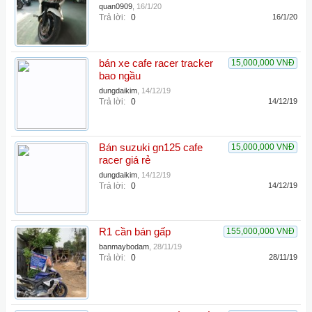
quan0909
,
16/1/20
Trả lời:
0
16/1/20
bán xe cafe racer tracker
15,000,000 VNĐ
bao ngầu
dungdaikim
,
14/12/19
Trả lời:
0
14/12/19
Bán suzuki gn125 cafe
15,000,000 VNĐ
racer giá rẻ
dungdaikim
,
14/12/19
Trả lời:
0
14/12/19
R1 cần bán gấp
155,000,000 VNĐ
banmaybodam
,
28/11/19
Trả lời:
0
28/11/19