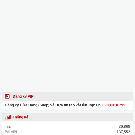
Đăng ký VIP
Đăng ký Cửa Hàng (Shop) và Đưa tin rao vặt lên Top: Lh:
0903.010.795
Thống kê
Tin:
36,868
Bài viết:
137,552