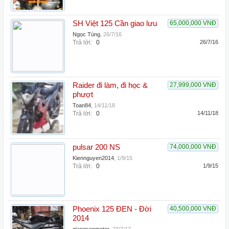
SH Việt 125 Cần giao lưu
65,000,000 VNĐ
Ngọc Tùng
,
26/7/16
Trả lời:
0
26/7/16
Raider đi làm, đi học &
27,999,000 VNĐ
phượt
Toan84
,
14/11/18
Trả lời:
0
14/11/18
pulsar 200 NS
74,000,000 VNĐ
Kiennguyen2014
,
1/9/15
Trả lời:
0
1/9/15
Phoenix 125 ĐEN - Đời
40,500,000 VNĐ
2014