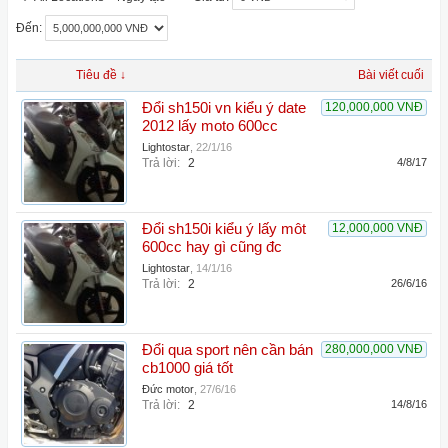
Đến:
Tiêu đề ↓
Bài viết cuối
Đổi sh150i vn kiểu ý date
120,000,000 VNĐ
2012 lấy moto 600cc
Lightostar
,
22/1/16
Trả lời:
2
4/8/17
Đổi sh150i kiểu ý lấy môt
12,000,000 VNĐ
600cc hay gì cũng đc
Lightostar
,
14/1/16
Trả lời:
2
26/6/16
Đổi qua sport nên cần bán
280,000,000 VNĐ
cb1000 giá tốt
Đức motor
,
27/6/16
Trả lời:
2
14/8/16