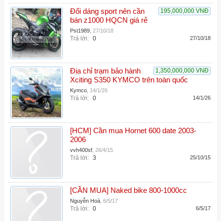
Đổi dáng sport nên cần
195,000,000 VNĐ
bán z1000 HQCN giá rẻ
Pst1989
,
27/10/18
Trả lời:
0
27/10/18
Địa chỉ trạm bảo hành
1,350,000,000 VNĐ
Xciting S350 KYMCO trên toàn quốc
Kymco
,
14/1/26
Trả lời:
0
14/1/26
[HCM] Cần mua Hornet 600 date 2003-
2006
vvh400sf
,
26/4/15
Trả lời:
3
25/10/15
[CẦN MUA] Naked bike 800-1000cc
Nguyễn Hoà
,
6/5/17
Trả lời:
0
6/5/17