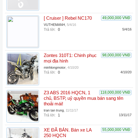
[ Cruiser ] Rebel NC170
49,000,000 VNĐ
VUTHEMANH
,
5/4/16
Trả lời:
0
5/4/16
Zontes 310T1: Chinh phục
98,000,000 VNĐ
mọi địa hình
minhlongmotor
,
4/10/20
Trả lời:
0
4/10/20
Z3 ABS 2016 HQCN, 1
118,000,000 VNĐ
chủ, BSTP, uỷ quyền mua bán sang tên
thoải mái!
tran tan trung
,
11/11/17
Trả lời:
1
13/11/17
XE ĐÃ BÁN. Bán xe LA
55,000,000 VNĐ
250 HQCN