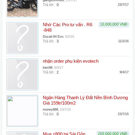
giangsonmotor
,
23/7/17
Trả lời:
0
23/7/17
Nhờ Các Pro tư vấn . R6
10,000,000 VNĐ
-848
Ducati 84 Evo
,
9/2/16
Trả lời:
3
11/2/16
nhận order phụ kiện evotech
kien98
,
9/4/17
Trả lời:
2
9/4/17
Ngân Hàng Thanh Lý Đất Nền Bình Dương
Giá 159tr/100m2
money888
,
23/7/15
Trả lời:
0
23/7/15
Mua z800 tại Sài Gỏn
200,000,000 VNĐ