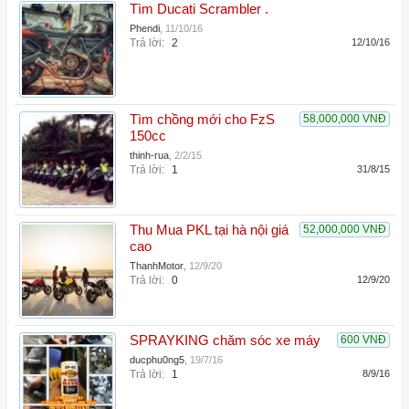
Tìm Ducati Scrambler .
Phendi
,
11/10/16
Trả lời:
2
12/10/16
Tìm chồng mới cho FzS
58,000,000 VNĐ
150cc
thinh-rua
,
2/2/15
Trả lời:
1
31/8/15
Thu Mua PKL tại hà nội giá
52,000,000 VNĐ
cao
ThanhMotor
,
12/9/20
Trả lời:
0
12/9/20
SPRAYKING chăm sóc xe máy
600 VNĐ
ducphu0ng5
,
19/7/16
Trả lời:
1
8/9/16