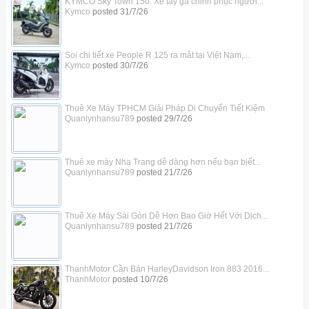
KYMCO Sky Town 150: Xe tay ga chinh phục người...
Kymco
posted
31/7/26
Soi chi tiết xe People R 125 ra mắt tại Việt Nam,...
Kymco
posted
30/7/26
Thuê Xe Máy TPHCM Giải Pháp Di Chuyển Tiết Kiệm
Quanlynhansu789
posted
29/7/26
Thuê xe máy Nha Trang dễ dàng hơn nếu bạn biết...
Quanlynhansu789
posted
21/7/26
Thuê Xe Máy Sài Gòn Dễ Hơn Bao Giờ Hết Với Dịch...
Quanlynhansu789
posted
21/7/26
ThanhMotor Cần Bán HarleyDavidson Iron 883 2016...
ThanhMotor
posted
10/7/26