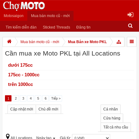
Motosaigon
Mua bán moto cũ - mới
Tìm kiếm diễn đàn
Sticked Threads
Đăng tin
Mua bán moto cũ - mới
Mua Bán xe Moto PKL
Cần mua xe Moto PKL tại All Locations
dưới 175cc
175cc - 1000cc
trên 1000cc
1
2
3
4
5
6
Tiếp >
Cập nhật mới
Chủ đề mới
Cá nhân
Cửa hàng
Tất cả nhu cầu
All Locations
Ngày tạo
Giá từ: