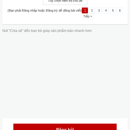
Tùy chọn hiển thị chủ đề
(Bạn phải Đăng nhập hoặc Đăng ký để đăng bài viết)
1
2
3
4
5
6
Tiếp >
Nút "Chia sẻ" đến bạn bè giúp sản phẩm bán nhanh hơn
Đăng ký!