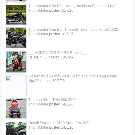
Thanhmotor Cần Bán HarleyDavidson Breakout 114CI
ThanhMotor
posted
10/7/26
Thanhmotor Cần Bán Triumph Trident 660 Model 2022
ThanhMotor
posted
10/7/26
___HONDA CBR 600RR Repsol___
HITMEN_Bi
posted
30/6/26
Có nên thuê xe máy để tự khám phá Nha Trang không
Hgo25
posted
30/6/26
Triumph StreetTwin 900 2020
ThanhMotor
posted
14/6/26
Ducati Scrambler1100 Sport Pro 2022
ThanhMotor
posted
14/6/26