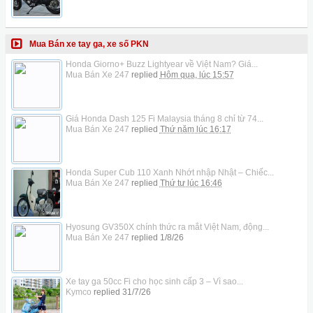
Mua Bán xe tay ga, xe số PKN
Honda Giorno+ Buzz Lightyear về Việt Nam? Giá...
Mua Bán Xe 247
replied
Hôm qua, lúc 15:57
Giá Honda Dash 125 Fi Malaysia tháng 8 chỉ từ 74...
Mua Bán Xe 247
replied
Thứ năm lúc 16:17
Honda Super Cub 110 Xanh Nhớt nhập Nhật – Chiếc...
Mua Bán Xe 247
replied
Thứ tư lúc 16:46
Hyosung GV350X chính thức ra mắt Việt Nam, động...
Mua Bán Xe 247
replied
1/8/26
Xe tay ga 50cc Fi cho học sinh cấp 3 – Vì sao...
Kymco
replied
31/7/26