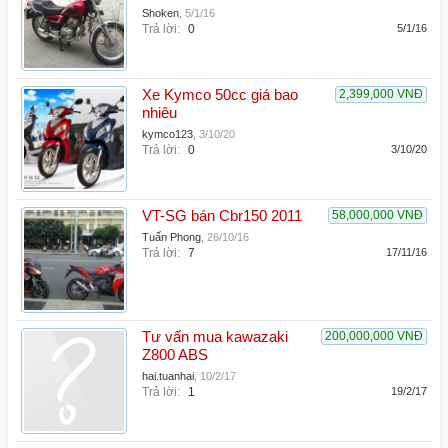
Shoken
,
5/1/16
Trả lời:
0
5/1/16
Xe Kymco 50cc giá bao
2,399,000 VNĐ
nhiêu
kymco123
,
3/10/20
Trả lời:
0
3/10/20
VT-SG bán Cbr150 2011
58,000,000 VNĐ
Tuấn Phong
,
26/10/16
Trả lời:
7
17/11/16
Tư vấn mua kawazaki
200,000,000 VNĐ
Z800 ABS
hai.tuanhai
,
10/2/17
Trả lời:
1
19/2/17