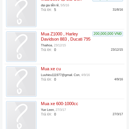
đại gia tiền lẻ
,
5/5/16
Trả lời:
5
31/8/16
Mua Z1000 , Harley
200,000,000 VNĐ
Davidson 883 , Ducati 795
Thaihoa
,
23/12/15
Trả lời:
0
23/12/15
Mua xe cu
Luuhieu111977@gmail. Con
,
4/9/16
Trả lời:
0
4/9/16
Mua xe 600-1000cc
Yue Leen
,
27/3/17
Trả lời:
0
27/3/17