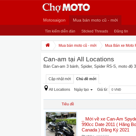
Motosaigon
Mua bán moto cũ - mới
Tìm kiếm diễn đàn
Sticked Threads
Đăng tin
Mua bán moto cũ - mới
Mua Bán xe Moto 
Can-am tại All Locations
Bán Can-am 3 bánh, Spider, Spider RS-S, moto độ 3
Cập nhật mới
Chủ đề mới
All Locations
Ngày tạo
Giá từ:
Tiêu đề
_ Mới về xe Can-Am Spyd
990cc Date 2011 ( Hãng B
Canada ) Đăng Ký 2021