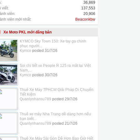
:
36,869
 viết:
137,553
ành viên:
20,906
ành viên mới nhất:
Beaconkbw
Xe Moto PKL mới đăng bán
KYMCO Sky Town 150: Xe tay ga chinh
phục người...
Kymco
posted
31/7/26
Soi chi tiết xe People R 125 ra mắt tại Việt
Nam,...
Kymco
posted
30/7/26
Thuê Xe Máy TPHCM Giải Pháp Di Chuyển
Tiết Kiệm
Quanlynhansu789
posted
29/7/26
Thuê xe máy Nha Trang dễ dàng hơn nếu
bạn biết...
Quanlynhansu789
posted
21/7/26
Thuê Xe Máy Sài Gòn Dễ Hơn Bao Giờ Hết