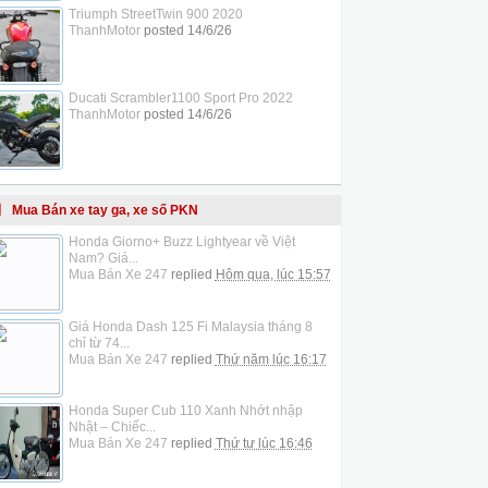
Triumph StreetTwin 900 2020
ThanhMotor
posted
14/6/26
Ducati Scrambler1100 Sport Pro 2022
ThanhMotor
posted
14/6/26
Mua Bán xe tay ga, xe số PKN
Honda Giorno+ Buzz Lightyear về Việt
Nam? Giá...
Mua Bán Xe 247
replied
Hôm qua, lúc 15:57
Giá Honda Dash 125 Fi Malaysia tháng 8
chỉ từ 74...
Mua Bán Xe 247
replied
Thứ năm lúc 16:17
Honda Super Cub 110 Xanh Nhớt nhập
Nhật – Chiếc...
Mua Bán Xe 247
replied
Thứ tư lúc 16:46