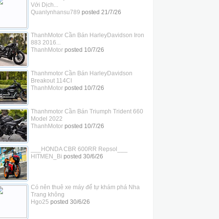
Với Dịch...
Quanlynhansu789
posted
21/7/26
ThanhMotor Cần Bán HarleyDavidson Iron
883 2016...
ThanhMotor
posted
10/7/26
Thanhmotor Cần Bán HarleyDavidson
Breakout 114CI
ThanhMotor
posted
10/7/26
Thanhmotor Cần Bán Triumph Trident 660
Model 2022
ThanhMotor
posted
10/7/26
___HONDA CBR 600RR Repsol___
HITMEN_Bi
posted
30/6/26
Có nên thuê xe máy để tự khám phá Nha
Trang không
Hgo25
posted
30/6/26