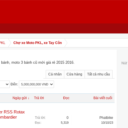
PKL
Chợ xe Moto PKL, xe Tay Côn
 bánh, moto 3 bánh cũ mới giá rẻ 2015 2016.
Nút
Cá nhân
Cửa hàng
Tất cả nhu cầu
Đến:
Ngày gửi ↓
Trả lời
Đọc
Bài viết cuối
er RSS Rotax
ombardier
Trả lời:
0
Phatbike
Đọc:
5,319
10/10/23