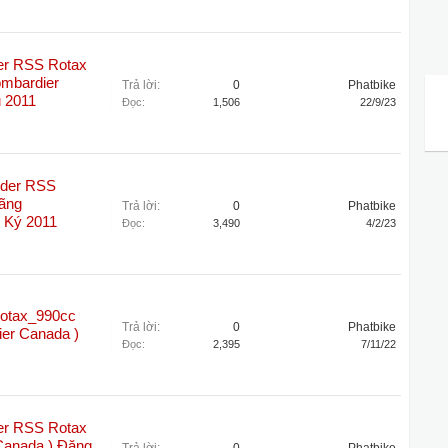
er RSS Rotax
ombardier
Trả lời:
0
Phatbike
 2011
Đọc:
1,506
22/9/23
yder RSS
Hãng
Trả lời:
0
Phatbike
 Ký 2011
Đọc:
3,490
4/2/23
tax_990cc
Trả lời:
0
Phatbike
ier Canada )
Đọc:
2,395
7/11/22
er RSS Rotax
Canada ) Đăng