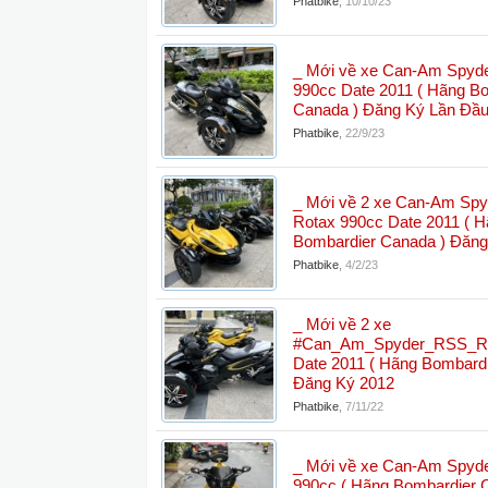
Phatbike
,
10/10/23
_ Mới về xe Can-Am Spyd
990cc Date 2011 ( Hãng B
Canada ) Đăng Ký Lần Đầu
Phatbike
,
22/9/23
_ Mới về 2 xe Can-Am Sp
Rotax 990cc Date 2011 ( 
Bombardier Canada ) Đăng
Phatbike
,
4/2/23
_ Mới về 2 xe
#Can_Am_Spyder_RSS_Ro
Date 2011 ( Hãng Bombard
Đăng Ký 2012
Phatbike
,
7/11/22
_ Mới về xe Can-Am Spyd
990cc ( Hãng Bombardier 