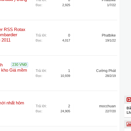
Trả lời:
0
Phatbike
Đọc:
2,925
1/7/22
er RSS Rotax
ombardier
Trả lời:
0
Phatbike
 2011
Đọc:
4,017
19/1/22
nh
230 VNĐ
e kho Giá mềm
Trả lời:
1
Cường Phát
Đọc:
10,939
28/2/19
mới nhất hôm
Trả lời:
2
mocchuan
Đă
Đọc:
24,905
22/7/20
Lh