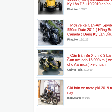
Ký Lần Đầu 10/2010 chính
Phatbike
,
1/7/22
_ Mới về xe Can-Am Spyd
990cc Date 2011 ( Hãng B
Canada ) Đăng Ký Lần Đầu
Phatbike
,
19/1/22
_ Cần Bán Bé Xích lô 3 bá
Can Am odo 15,000km ( x
cho AE mua ) xe chuẩn
Cường Phát
,
27/2/19
Giá bán xe moto pkl 2019 
nay
moto2banh
,
9/1/16