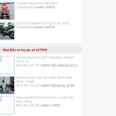
Triumph StreetTwin 900 2020
ThanhMotor
posted
14/6/26
Ducati Scrambler1100 Sport Pro 2022
ThanhMotor
posted
14/6/26
Mua Bán xe tay ga, xe số PKN
Giá Honda Dash 125 Fi Malaysia tháng 8
chỉ từ 74...
Mua Bán Xe 247
replied
Thứ năm lúc 16:17
Honda Super Cub 110 Xanh Nhớt nhập
Nhật – Chiếc...
Mua Bán Xe 247
replied
Thứ tư lúc 16:46
Hyosung GV350X chính thức ra mắt Việt
Nam, động...
Mua Bán Xe 247
replied
1/8/26