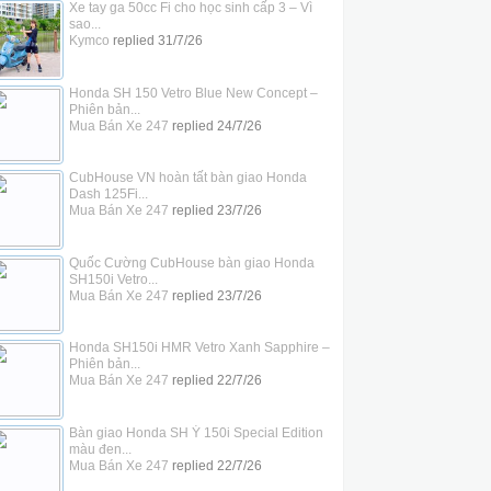
Xe tay ga 50cc Fi cho học sinh cấp 3 – Vì
sao...
Kymco
replied
31/7/26
Honda SH 150 Vetro Blue New Concept –
Phiên bản...
Mua Bán Xe 247
replied
24/7/26
CubHouse VN hoàn tất bàn giao Honda
Dash 125Fi...
Mua Bán Xe 247
replied
23/7/26
Quốc Cường CubHouse bàn giao Honda
SH150i Vetro...
Mua Bán Xe 247
replied
23/7/26
Honda SH150i HMR Vetro Xanh Sapphire –
Phiên bản...
Mua Bán Xe 247
replied
22/7/26
Bàn giao Honda SH Ý 150i Special Edition
màu đen...
Mua Bán Xe 247
replied
22/7/26