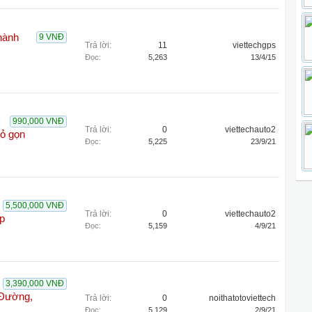
hành
9 VNĐ
Trả lời:
11
viettechgps
Đọc:
5,263
13/4/15
990,000 VNĐ
Trả lời:
0
viettechauto2
hỏ gọn
Đọc:
5,225
23/9/21
5,500,000 VNĐ
Trả lời:
0
viettechauto2
p
Đọc:
5,159
4/9/21
3,390,000 VNĐ
 Đường,
Trả lời:
0
noithatotoviettech
Đọc:
5,129
2/9/21