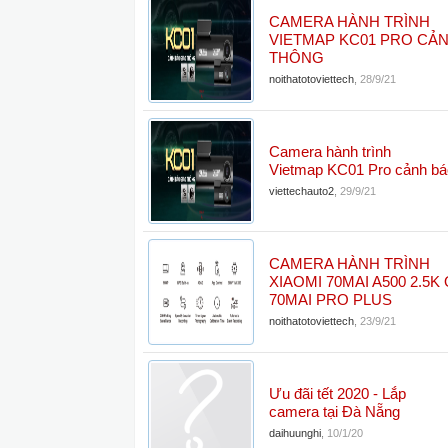
CAMERA HÀNH TRÌNH
VIETMAP KC01 PRO CẢ
THÔNG
noithatotoviettech
,
28/9/21
Camera hành trình
Vietmap KC01 Pro cảnh báo
viettechauto2
,
29/9/21
CAMERA HÀNH TRÌNH
XIAOMI 70MAI A500 2.5K
70MAI PRO PLUS
noithatotoviettech
,
23/9/21
Ưu đãi tết 2020 - Lắp
camera tại Đà Nẵng
daihuunghi
,
10/1/20