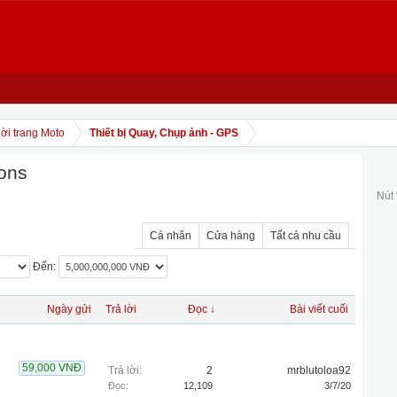
ời trang Moto
Thiết bị Quay, Chụp ảnh - GPS
ions
Nút
Cá nhân
Cửa hàng
Tất cả nhu cầu
Đến:
Ngày gửi
Trả lời
Đọc ↓
Bài viết cuối
59,000 VNĐ
Trả lời:
2
mrblutoloa92
Đọc:
12,109
3/7/20