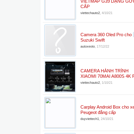
VIETMAP G39 DẠNG G
CẤP
viettechauto2
,
4/10/21
Camera 360 Oled Pro cho
Suzuki Swift
autoxeoto
,
17/12/22
CAMERA HÀNH TRÌNH
XIAOMI 70MAI A800S 4K 
viettechauto2
,
1/10/21
Carplay Android Box cho x
Peugeot đẳng cấp
duyviettech1
,
24/10/21