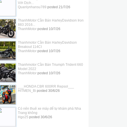
Với Dịch...
Quanlynhansu789
posted
21/7/26
ThanhMotor Cần Bán HarleyDavidson Iron
883 2016...
ThanhMotor
posted
10/7/26
Thanhmotor Cần Bán HarleyDavidson
Breakout 114CI
ThanhMotor
posted
10/7/26
Thanhmotor Cần Bán Triumph Trident 660
Model 2022
ThanhMotor
posted
10/7/26
___HONDA CBR 600RR Repsol___
HITMEN_Bi
posted
30/6/26
Có nên thuê xe máy để tự khám phá Nha
Trang không
Hgo25
posted
30/6/26