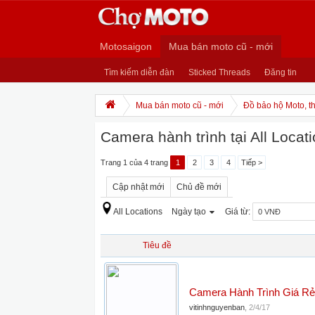
Motosaigon
Mua bán moto cũ - mới
Tìm kiếm diễn đàn
Sticked Threads
Đăng tin
Mua bán moto cũ - mới
Đồ bảo hộ Moto, th
Camera hành trình tại All Locat
Trang 1 của 4 trang
1
2
3
4
Tiếp >
Cập nhật mới
Chủ đề mới
All Locations
Ngày tạo
Giá từ:
Tiêu đề
Camera Hành Trình Giá Rẻ
vitinhnguyenban
,
2/4/17