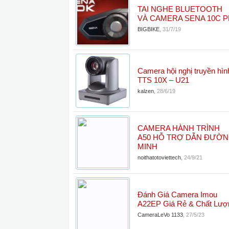
TAI NGHE BLUETOOTH
VÀ CAMERA SENA 10C 
BIGBIKE
,
31/7/19
Camera hội nghị truyền hìn
TTS 10X – U21
kalzen
,
28/6/19
CAMERA HÀNH TRÌNH
A50 HỖ TRỢ DẪN ĐƯỜ
MINH
noithatotoviettech
,
24/9/21
Đánh Giá Camera Imou
A22EP Giá Rẻ & Chất Lượ
CameraLeVo 1133
,
27/5/23