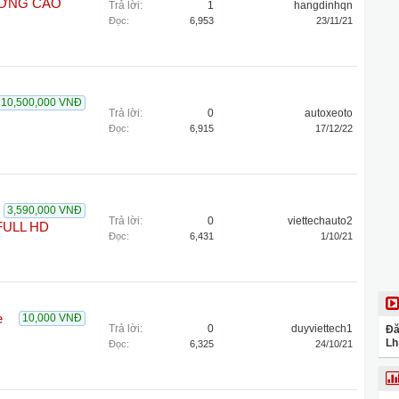
ƯƠNG CAO
Trả lời:
1
hangdinhqn
Đọc:
6,953
23/11/21
10,500,000 VNĐ
Trả lời:
0
autoxeoto
Đọc:
6,915
17/12/22
3,590,000 VNĐ
Trả lời:
0
viettechauto2
FULL HD
Đọc:
6,431
1/10/21
e
10,000 VNĐ
Trả lời:
0
duyviettech1
Đă
Lh
Đọc:
6,325
24/10/21