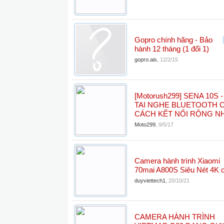
Gopro chính hãng - Bảo
hành 12 tháng (1 đổi 1)
gopro.ais
,
12/2/15
[Motorush299] SENA 10S -
TAI NGHE BLUETOOTH 
CÁCH KẾT NỐI RỘNG N
Moto299
,
9/5/17
Camera hành trình Xiaomi
70mai A800S Siêu Nét 4K 
duyviettech1
,
20/10/21
CAMERA HÀNH TRÌNH