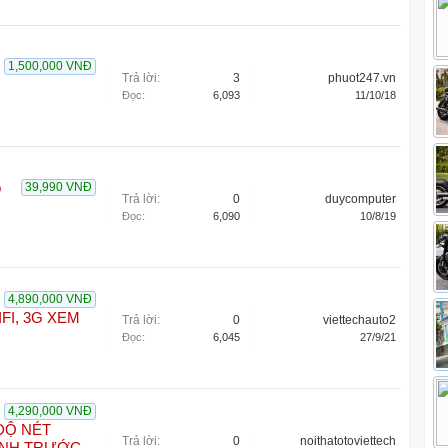
1,500,000 VNĐ
Trả lời:
3
phuot247.vn
Đọc:
6,093
11/10/18
p
39,990 VNĐ
Trả lời:
0
duycomputer
Đọc:
6,090
10/8/19
4,890,000 VNĐ
FI, 3G XEM
Trả lời:
0
viettechauto2
Đọc:
6,045
27/9/21
4,290,000 VNĐ
ĐỘ NÉT
Trả lời:
0
noithatotoviettech