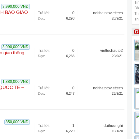
Tin
3,990,000 VNĐ
Bài
NH BÁO GIAO
Trả lời:
0
noithatotoviettech
Th
Đọc:
6,293
28/9/21
Th
3,990,000 VNĐ
Trả lời:
0
viettechauto2
 giao thông
Đọc:
6,266
29/9/21
1,880,000 VNĐ
 QUỐC TẾ –
Trả lời:
0
noithatotoviettech
Đọc:
6,247
23/9/21
850,000 VNĐ
Trả lời:
1
daihuunghi
Đọc:
6,229
10/1/20