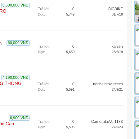
8,500,000 VNĐ
Trả lời:
0
BIGBIKE
PRO
Đọc:
5,749
31/7/19
h
60,000 VNĐ
Trả lời:
0
kalzen
Đọc:
5,650
28/6/19
4,190,000 VNĐ
NG THÔNG
Trả lời:
0
noithatotoviettech
Đọc:
5,591
24/9/21
6,900 VNĐ
Trả lời:
0
CameraLeVo 1133
ng Cao
Đọc:
5,505
27/5/23