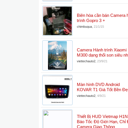
Biên hòa cần bán Camera 
trình Gopro 3 +
chimbuqua
,
21/1/15
Camera Hành trình Xiaomi
M300 dạng thổi son siêu n
viettechauto2
,
23/9/21
Màn hình DVD Android
KOVAR T1 Giá Tốt Bền Đẹ
viettechauto2
,
4/9/21
Thiết Bị HUD Vietmap H1N
Báo Tốc Độ Giới Hạn, Chỉ
Camera Giao Thông