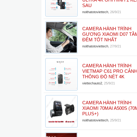
ULTRA 4K GHI HÌNH 2 
SAU
noithatotoviettech
,
26/9/21
CAMERA HÀNH TRÌNH
GƯƠNG XIAOMI D07 TẦ
ĐÊM TỐT NHẤT
noithatotoviettech
,
27/9/21
CAMERA HÀNH TRÌNH
VIETMAP C61 PRO CẢNH
THÔNG ĐỘ NÉT 4K
viettechauto2
,
25/9/21
CAMERA HÀNH TRÌNH
XIAOMI 70MAI A500S (7
PLUS+)
noithatotoviettech
,
25/9/21