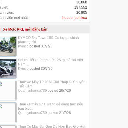
:
36,868
 viết:
137,552
ành viên:
20,905
ành viên mới nhất:
Independentkea
Xe Moto PKL mới đăng bán
KYMCO Sky Town 150: Xe tay ga chinh
phục người...
Kymco
posted
31/7/26
Soi chi tiết xe People R 125 ra mắt tại Việt
Nam,...
Kymco
posted
30/7/26
Thuê Xe Máy TPHCM Giải Pháp Di Chuyển
Tiết Kiệm
Quanlynhansu789
posted
29/7/26
Thuê xe máy Nha Trang dễ dàng hơn nếu
bạn biết...
Quanlynhansu789
posted
21/7/26
Thuê Xe Máy Sài Gòn Dễ Hơn Bao Giờ Hết