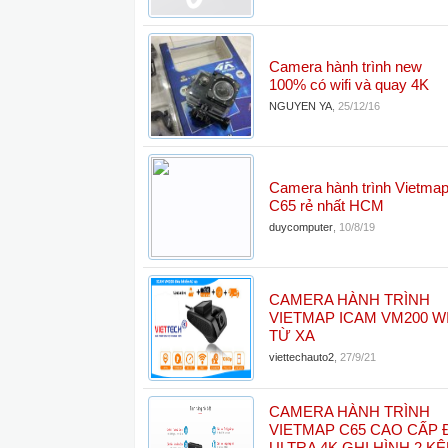
Camera hành trình new
100% có wifi và quay 4K
NGUYEN YA
,
25/12/16
Camera hành trình Vietma
C65 rẻ nhất HCM
duycomputer
,
10/8/19
CAMERA HÀNH TRÌNH
VIETMAP ICAM VM200 WI
TỪ XA
viettechauto2
,
27/9/21
CAMERA HÀNH TRÌNH
VIETMAP C65 CAO CẤP 