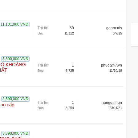
11,101,000 VNĐ
Trả lời:
60
gopro.ais
Đọc:
11,112
3/7/15
5,500,000 VNĐ
CÓ KHOẢNG
Trả lời:
1
phuot247.vn
HẤT
Đọc:
8,725
11/10/18
3,590,000 VNĐ
Trả lời:
1
hangdinhqn
cao cấp
Đọc:
8,254
23/11/21
3,890,000 VNĐ