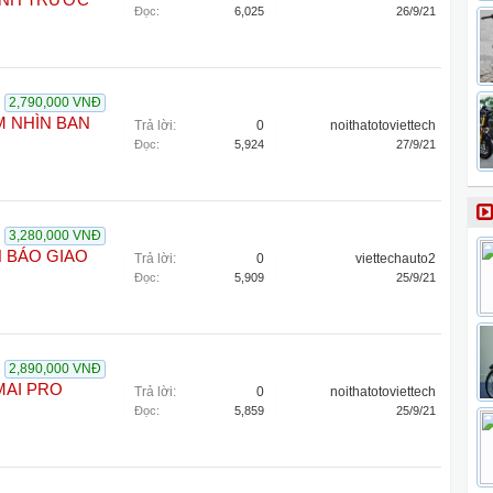
KÊNH TRƯỚC
Đọc:
6,025
26/9/21
2,790,000 VNĐ
M NHÌN BAN
Trả lời:
0
noithatotoviettech
Đọc:
5,924
27/9/21
3,280,000 VNĐ
 BÁO GIAO
Trả lời:
0
viettechauto2
Đọc:
5,909
25/9/21
2,890,000 VNĐ
0MAI PRO
Trả lời:
0
noithatotoviettech
Đọc:
5,859
25/9/21