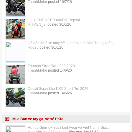
ThanhMotor
posted
10/7/26
___HONDA CBR 600RR Repsol___
HITMEN_Bi
posted
30/6/26
Có nên thuê xe máy để tự khám phá Nha Trang không
Hgo25
posted
30/6/26
Triumph StreetTwin 900 2020
ThanhMotor
posted
14/6/26
Ducati Scrambler1100 Sport Pro 2022
ThanhMotor
posted
14/6/26
Mua Bán xe tay ga, xe số PKN
Honda Giorno+ Buzz Lightyear về Việt Nam? Giá...
Mua Bán Xe 247
replied
Hôm qua, lúc 15:57