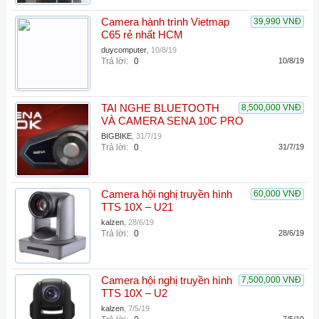
Camera hành trình Vietmap
39,990 VNĐ
C65 rẻ nhất HCM
duycomputer
,
10/8/19
Trả lời:
0
10/8/19
TAI NGHE BLUETOOTH
8,500,000 VNĐ
VÀ CAMERA SENA 10C PRO
BIGBIKE
,
31/7/19
Trả lời:
0
31/7/19
Camera hội nghị truyền hình
60,000 VNĐ
TTS 10X – U21
kalzen
,
28/6/19
Trả lời:
0
28/6/19
Camera hội nghị truyền hình
7,500,000 VNĐ
TTS 10X – U2
kalzen
,
7/5/19