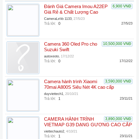
Đánh Giá Camera Imou A22EP
6,900 VNĐ
Giá Rẻ & Chất Lượng Cao
CameraLeVo 1133
,
27/5/23
Trả lời:
0
27/5/23
Camera 360 Oled Pro cho
10,500,000 VNĐ
Suzuki Swift
autoxeoto
,
17/12/22
Trả lời:
0
17/12/22
Camera hành trình Xiaomi
3,590,000 VNĐ
70mai A800S Siêu Nét 4K cao cấp
duyviettech1
,
20/10/21
Trả lời:
1
23/11/21
CAMERA HÀNH TRÌNH
3,890,000 VNĐ
VIETMAP G39 DẠNG GƯƠNG CAO CẤP
viettechauto2
,
4/10/21
Trả lời:
1
23/11/21