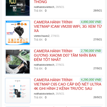
THÔNG
noithatotoviettech
,
28/9/21
Trả lời:
0
28/9/21
CAMERA HÀNH TRÌNH
4,890,000 VNĐ
VIETMAP ICAM VM200 WIFI, 3G XEM TỪ
XA
viettechauto2
,
27/9/21
Trả lời:
0
27/9/21
CAMERA HÀNH TRÌNH
2,790,000 VNĐ
GƯƠNG XIAOMI D07 TẦM NHÌN BAN
ĐÊM TỐT NHẤT
noithatotoviettech
,
27/9/21
Trả lời:
0
27/9/21
CAMERA HÀNH TRÌNH
4,290,000 VNĐ
VIETMAP C65 CAO CẤP ĐỘ NÉT ULTRA
4K GHI HÌNH 2 KÊNH TRƯỚC SAU
noithatotoviettech
,
26/9/21
Trả lời:
0
26/9/21