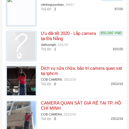
vitinhnguyenban
,
2/4/17
Trả lời:
2
3/7/20
Ưu đãi tết 2020 - Lắp camera
850,000 VNĐ
tại Đà Nẵng
daihuunghi
,
10/1/20
Trả lời:
1
10/1/20
Dịch vụ sửa chữa, bảo trì camera quan sát
tại tphcm
COB CAMERA
,
23/12/19
Trả lời:
0
23/12/19
CAMERA QUAN SÁT GIÁ RẺ TẠI TP. HỒ
CHÍ MINH
COB CAMERA
,
23/12/19
Trả lời:
0
23/12/19