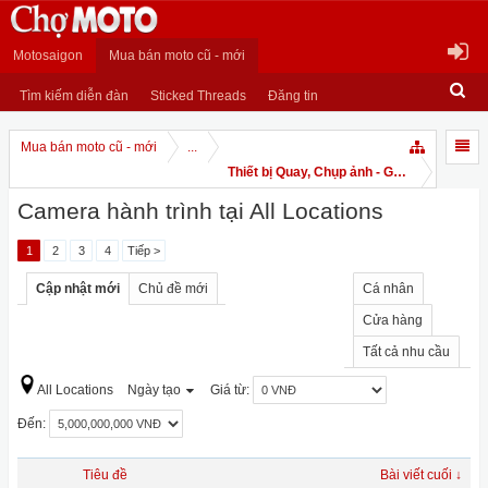
Motosaigon
Mua bán moto cũ - mới
Tìm kiếm diễn đàn
Sticked Threads
Đăng tin
Mua bán moto cũ - mới
...
Thiết bị Quay, Chụp ảnh - GPS
Camera hành trình tại All Locations
1
2
3
4
Tiếp >
Cập nhật mới
Chủ đề mới
Cá nhân
Cửa hàng
Tất cả nhu cầu
All Locations
Ngày tạo
Giá từ:
Đến:
Tiêu đề
Bài viết cuối ↓