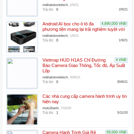
noithatotoviettech
,
2/9/21
Trả lời:
0
2/9/21
Android AI box cho ô tô đa
4,890,000 VNĐ
phương tiện mang lại trải nghiệm tuyệt vời
noithatotoviettech
,
1/9/21
Trả lời:
0
1/9/21
Vietmap HUD H1AS Chỉ Đường
4 VNĐ
Báo Camera Giao Thông, Tốc độ, Áp Suất
Lốp
noithatotoviettech
,
30/8/21
Trả lời:
0
30/8/21
Các nhà cung cấp camera hành trình uy tín
hiện nay
moto2banh
,
7/10/20
Trả lời:
1
5/11/20
Camera Hành Trình Giá Rẻ
59,000 VNĐ