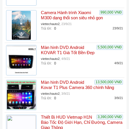
Camera Hành trình Xiaomi
990,000 VNĐ
M300 dạng thổi son siêu nhỏ gọn
viettechauto2
,
23/9/21
Trả lời:
0
23/9/21
Màn hình DVD Android
5,500,000 VNĐ
KOVAR T1 Giá Tốt Bền Đẹp
viettechauto2
,
4/9/21
Trả lời:
0
4/9/21
Màn hình DVD Android
13,500,000 VNĐ
Kovar T1 Plus Camera 360 chính hãng
viettechauto2
,
3/9/21
Trả lời:
0
3/9/21
Thiết Bị HUD Vietmap H1N
3,390,000 VNĐ
Báo Tốc Độ Giới Hạn, Chỉ Đường, Camera
Giao Thông