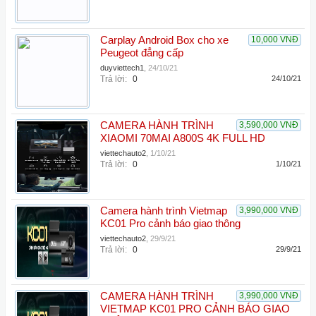
Carplay Android Box cho xe
10,000 VNĐ
Peugeot đẳng cấp
duyviettech1
,
24/10/21
Trả lời:
0
24/10/21
CAMERA HÀNH TRÌNH
3,590,000 VNĐ
XIAOMI 70MAI A800S 4K FULL HD
viettechauto2
,
1/10/21
Trả lời:
0
1/10/21
Camera hành trình Vietmap
3,990,000 VNĐ
KC01 Pro cảnh báo giao thông
viettechauto2
,
29/9/21
Trả lời:
0
29/9/21
CAMERA HÀNH TRÌNH
3,990,000 VNĐ
VIETMAP KC01 PRO CẢNH BÁO GIAO