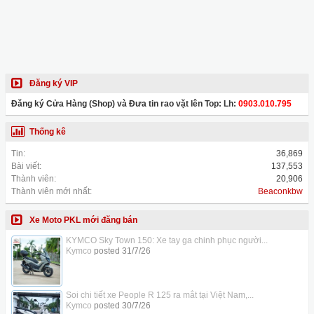
Đăng ký VIP
Đăng ký Cửa Hàng (Shop) và Đưa tin rao vặt lên Top: Lh:
0903.010.795
Thống kê
Tin:
36,869
Bài viết:
137,553
Thành viên:
20,906
Thành viên mới nhất:
Beaconkbw
Xe Moto PKL mới đăng bán
KYMCO Sky Town 150: Xe tay ga chinh phục người...
Kymco
posted
31/7/26
Soi chi tiết xe People R 125 ra mắt tại Việt Nam,...
Kymco
posted
30/7/26