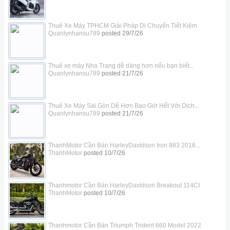
Thuê Xe Máy TPHCM Giải Pháp Di Chuyển Tiết Kiệm
Quanlynhansu789
posted
29/7/26
Thuê xe máy Nha Trang dễ dàng hơn nếu bạn biết...
Quanlynhansu789
posted
21/7/26
Thuê Xe Máy Sài Gòn Dễ Hơn Bao Giờ Hết Với Dịch...
Quanlynhansu789
posted
21/7/26
ThanhMotor Cần Bán HarleyDavidson Iron 883 2016...
ThanhMotor
posted
10/7/26
Thanhmotor Cần Bán HarleyDavidson Breakout 114CI
ThanhMotor
posted
10/7/26
Thanhmotor Cần Bán Triumph Trident 660 Model 2022