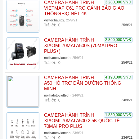
CAMERA HÀNH TRÌNH
3,280,000 VNĐ
VIETMAP C61 PRO CẢNH BÁO GIAO
THÔNG ĐỘ NÉT 4K
viettechauto2
,
25/9/21
Trả lời:
0
25/9/21
CAMERA HÀNH TRÌNH
2,890,000 VNĐ
XIAOMI 70MAI A500S (70MAI PRO
PLUS+)
noithatotoviettech
,
25/9/21
Trả lời:
0
25/9/21
CAMERA HÀNH TRÌNH
4,190,000 VNĐ
A50 HỖ TRỢ DẪN ĐƯỜNG THÔNG
MINH
noithatotoviettech
,
24/9/21
Trả lời:
0
24/9/21
CAMERA HÀNH TRÌNH
1,880,000 VNĐ
XIAOMI 70MAI A500 2.5K QUỐC TẾ –
70MAI PRO PLUS
noithatotoviettech
,
23/9/21
Trả lời:
0
23/9/21