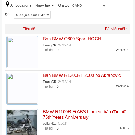
All Locations
Ngày tạo
Giá từ:
Đến:
Tiêu đề
Bài viết cuối ↑
Bán BMW C600 Sport HQCN
TrungCR
,
24/12/14
Trả lời:
0
24/12/14
Bán BMW R1200RT 2009 pô Akrapovic
TrungCR
,
24/12/14
Trả lời:
0
24/12/14
BMW R1100R Fi ABS Limited, bản đặc biệt
75th Years Anniversary
builan61t
,
4/1/15
Trả lời:
0
4/1/15