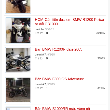
HCM-Cần tiễn đưa em BMW R1200 Police
or đổi CB1000
davidliu
,
30/1/15
Trả lời:
0
30/1/15
Bán BMW R1200R date 2009
theanhk7
,
9/2/15
Trả lời:
0
9/2/15
Bán BMW F800 GS Adventure
theanhk7
,
5/2/15
Trả lời:
1
3/3/15
Bán BMW S1000RR màu vàng pô