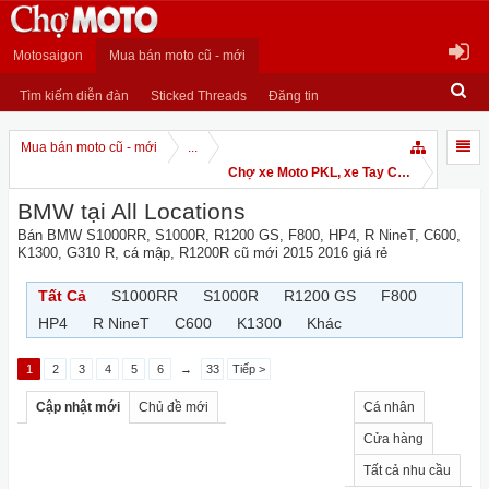
Motosaigon
Mua bán moto cũ - mới
Tìm kiếm diễn đàn
Sticked Threads
Đăng tin
Mua bán moto cũ - mới
...
Chợ xe Moto PKL, xe Tay Côn
BMW tại All Locations
Bán BMW S1000RR, S1000R, R1200 GS, F800, HP4, R NineT, C600,
K1300, G310 R, cá mập, R1200R cũ mới 2015 2016 giá rẻ
Tất Cả
S1000RR
S1000R
R1200 GS
F800
HP4
R NineT
C600
K1300
Khác
1
2
3
4
5
6
→
33
Tiếp >
Cập nhật mới
Chủ đề mới
Cá nhân
Cửa hàng
Tất cả nhu cầu