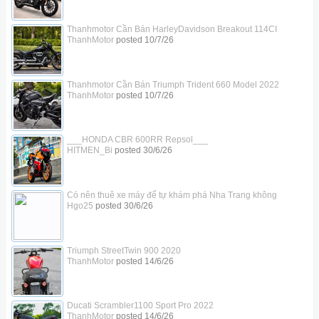
Thanhmotor Cần Bán HarleyDavidson Breakout 114CI
ThanhMotor
posted
10/7/26
Thanhmotor Cần Bán Triumph Trident 660 Model 2022
ThanhMotor
posted
10/7/26
___HONDA CBR 600RR Repsol___
HITMEN_Bi
posted
30/6/26
Có nên thuê xe máy để tự khám phá Nha Trang không
Hgo25
posted
30/6/26
Triumph StreetTwin 900 2020
ThanhMotor
posted
14/6/26
Ducati Scrambler1100 Sport Pro 2022
ThanhMotor
posted
14/6/26