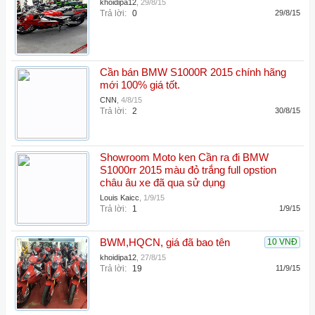
khoidipa12
,
29/8/15
Trả lời:
0
29/8/15
Cần bán BMW S1000R 2015 chính hãng
mới 100% giá tốt.
CNN
,
4/8/15
Trả lời:
2
30/8/15
Showroom Moto ken Cần ra đi BMW
S1000rr 2015 màu đỏ trắng full opstion
châu âu xe đã qua sử dụng
Louis Kaicc
,
1/9/15
Trả lời:
1
1/9/15
BWM,HQCN, giá đã bao tên
10 VNĐ
khoidipa12
,
27/8/15
Trả lời:
19
11/9/15