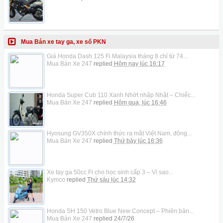
Mua Bán xe tay ga, xe số PKN
Giá Honda Dash 125 Fi Malaysia tháng 8 chỉ từ 74...
Mua Bán Xe 247
replied
Hôm nay lúc 16:17
Honda Super Cub 110 Xanh Nhớt nhập Nhật – Chiếc...
Mua Bán Xe 247
replied
Hôm qua, lúc 16:46
Hyosung GV350X chính thức ra mắt Việt Nam, động...
Mua Bán Xe 247
replied
Thứ bảy lúc 16:36
Xe tay ga 50cc Fi cho học sinh cấp 3 – Vì sao...
Kymco
replied
Thứ sáu lúc 14:32
Honda SH 150 Vetro Blue New Concept – Phiên bản...
Mua Bán Xe 247
replied
24/7/26