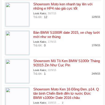
Showroom Moto ken nhanh tay lên với
những e HP4 nào giá cực tốt
Louis Kaicc
,
30/7/15
Trả lời:
12
12/9/15
Bán BMW S1000R date 2015, xe chạy lướt
mới như xe thùng
Louis Kaicc
,
17/9/15
Trả lời:
0
17/9/15
Showroom Mô Tô Ken BMW S1000r Tháng
9/2015 Zin Như Cục Pin
Louis Kaicc
,
22/9/15
Trả lời:
1
24/9/15
Showroom Moto Ken 16 Đồng Đen. p14. Q
tân bình Chiến Binh đến từ nước Đức
BMW s1000rr Date 2016 châu
Louis Kaicc
,
10/8/15
...
2