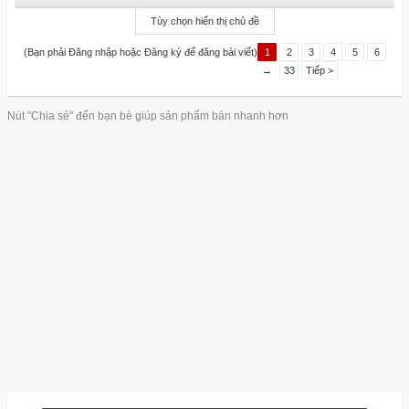
Tùy chọn hiển thị chủ đề
(Bạn phải Đăng nhập hoặc Đăng ký để đăng bài viết)
1
2
3
4
5
6
→
33
Tiếp >
Nút "Chia sẻ" đến bạn bè giúp sản phẩm bán nhanh hơn