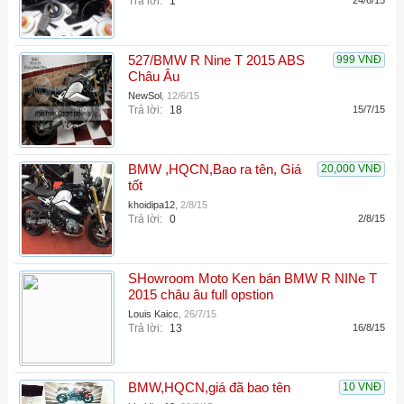
Trả lời:
1
24/6/15
527/BMW R Nine T 2015 ABS
999 VNĐ
Châu Âu
NewSol
,
12/6/15
Trả lời:
18
15/7/15
BMW ,HQCN,Bao ra tên, Giá
20,000 VNĐ
tốt
khoidipa12
,
2/8/15
Trả lời:
0
2/8/15
SHowroom Moto Ken bán BMW R NINe T
2015 châu âu full opstion
Louis Kaicc
,
26/7/15
Trả lời:
13
16/8/15
BMW,HQCN,giá đã bao tên
10 VNĐ