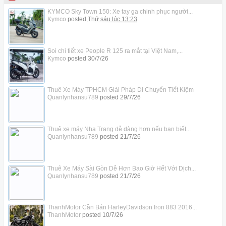
KYMCO Sky Town 150: Xe tay ga chinh phục người...
Kymco
posted
Thứ sáu lúc 13:23
Soi chi tiết xe People R 125 ra mắt tại Việt Nam,...
Kymco
posted
30/7/26
Thuê Xe Máy TPHCM Giải Pháp Di Chuyển Tiết Kiệm
Quanlynhansu789
posted
29/7/26
Thuê xe máy Nha Trang dễ dàng hơn nếu bạn biết...
Quanlynhansu789
posted
21/7/26
Thuê Xe Máy Sài Gòn Dễ Hơn Bao Giờ Hết Với Dịch...
Quanlynhansu789
posted
21/7/26
ThanhMotor Cần Bán HarleyDavidson Iron 883 2016...
ThanhMotor
posted
10/7/26