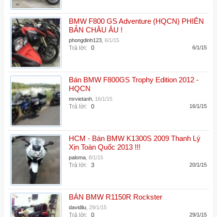
BMW F800 GS Adventure (HQCN) PHIÊN
BẢN CHÂU ÂU !
phongdinh123
,
6/1/15
Trả lời:
0
6/1/15
Bán BMW F800GS Trophy Edition 2012 -
HQCN
mrvietanh
,
16/1/15
Trả lời:
0
16/1/15
HCM - Bán BMW K1300S 2009 Thanh Lý
Xịn Toàn Quốc 2013 !!!
paloma
,
8/1/15
Trả lời:
3
20/1/15
BÁN BMW R1150R Rockster
davidliu
,
29/1/15
Trả lời:
0
29/1/15