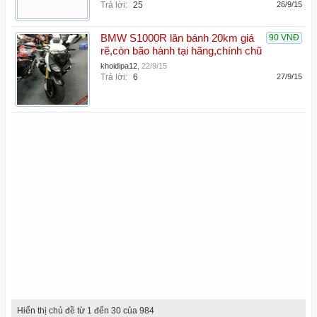
Trả lời:
25
26/9/15
BMW S1000R lăn bánh 20km giá
90 VNĐ
rẽ,còn bão hành tại hãng,chính chũ
khoidipa12
,
22/9/15
Trả lời:
6
27/9/15
Hiển thị chủ đề từ 1 đến 30 của 984