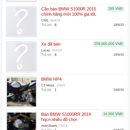
Cần bán BMW S1000R 2015
285 VNĐ
chính hãng mới 100% giá tốt.
CNN
,
26/4/15
Trả lời:
6
18/6/15
Xe đã bán
259,000,000 VNĐ
Lucas
,
16/6/15
Trả lời:
8
19/6/15
BMW HP4
CT Motor
,
1/4/15
Trả lời:
1
24/6/15
Bán BMW S1000RR 2014
34,000 VNĐ
hqcn nhiều đồ chơi
moto2banh
,
7/5/15