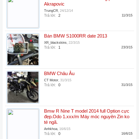
Akrapovic
TrungCR
,
24/12/14
Trả lời:
2
11/3/15
Bán BMW S1000RR date 2013
XR_blackskins
,
22/3/15
Trả lời:
1
23/3/15
BMW Châu Âu
CT Motor
,
31/3/15
Trả lời:
0
31/3/15
Bmw R Nine T model 2014 full Option cực
đẹp.Odo 1.xxx/m Máy móc nguyên Zin ko
té ngã.
Anhkhoa
,
16/6/15
Trả lời:
0
16/6/15