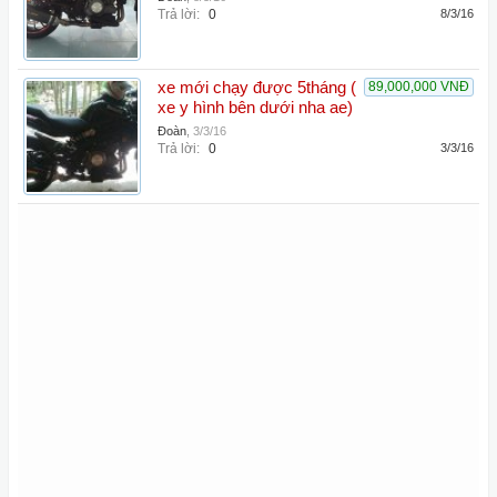
Trả lời:
0
8/3/16
xe mới chạy được 5tháng (
89,000,000 VNĐ
xe y hình bên dưới nha ae)
Đoàn
,
3/3/16
Trả lời:
0
3/3/16