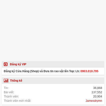
Đăng ký VIP
Đăng ký Cửa Hàng (Shop) và Đưa tin rao vặt lên Top: Lh:
0903.010.795
Thống kê
Tin:
36,868
Bài viết:
137,552
Thành viên:
20,904
Thành viên mới nhất:
Jamesdrymn