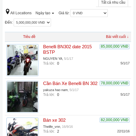
Tất cả nhu cầu
All Locations
Ngày tạo
Giá từ:
Đến:
Tiêu đề
Bài viết cuối ↓
Benelli BN302 date 2015
85,000,000 VNĐ
BSTP
NGUYEN YA
,
5/1/17
Trả lời:
0
5/1/17
Cần Bán Xe Benelli BN 302
78,000,000 VNĐ
yakuza hao nam
,
5/1/17
Trả lời:
0
5/1/17
Bán xe 302
82,000,000 VNĐ
Thelife_vnn
,
16/9/16
Trả lời:
2
22/11/16