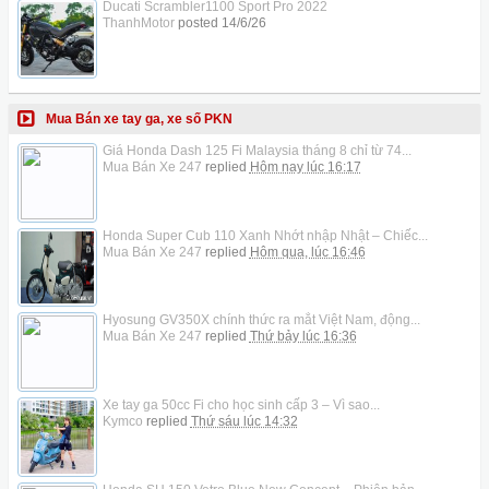
Ducati Scrambler1100 Sport Pro 2022
ThanhMotor
posted
14/6/26
Mua Bán xe tay ga, xe số PKN
Giá Honda Dash 125 Fi Malaysia tháng 8 chỉ từ 74...
Mua Bán Xe 247
replied
Hôm nay lúc 16:17
Honda Super Cub 110 Xanh Nhớt nhập Nhật – Chiếc...
Mua Bán Xe 247
replied
Hôm qua, lúc 16:46
Hyosung GV350X chính thức ra mắt Việt Nam, động...
Mua Bán Xe 247
replied
Thứ bảy lúc 16:36
Xe tay ga 50cc Fi cho học sinh cấp 3 – Vì sao...
Kymco
replied
Thứ sáu lúc 14:32