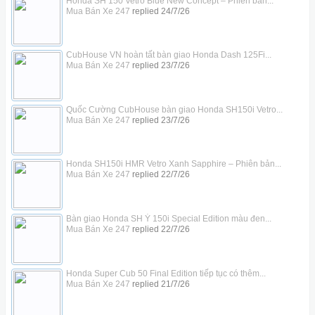
Honda SH 150 Vetro Blue New Concept – Phiên bản...
Mua Bán Xe 247
replied
24/7/26
CubHouse VN hoàn tất bàn giao Honda Dash 125Fi...
Mua Bán Xe 247
replied
23/7/26
Quốc Cường CubHouse bàn giao Honda SH150i Vetro...
Mua Bán Xe 247
replied
23/7/26
Honda SH150i HMR Vetro Xanh Sapphire – Phiên bản...
Mua Bán Xe 247
replied
22/7/26
Bàn giao Honda SH Ý 150i Special Edition màu đen...
Mua Bán Xe 247
replied
22/7/26
Honda Super Cub 50 Final Edition tiếp tục có thêm...
Mua Bán Xe 247
replied
21/7/26