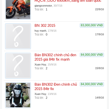
HQCN ,ODO 6500km,Sang tên toàn quốc
giangsonmotor
,
30/7/16
Trả lời:
1
22/9/16
BN 302 2015
83,000,000 VNĐ
huy manh
,
17/9/16
Trả lời:
0
17/9/16
Bán BN302 chính chủ đen
84,000,000 VNĐ
2015 giá 84tr fix mạnh
Xuan Huy
,
15/9/16
Trả lời:
2
15/9/16
Bán BN302 Đen chính chủ
84,000,000 VNĐ
2015 84tr fix
Xuan Huy
,
13/9/16
Trả lời:
2
14/9/16