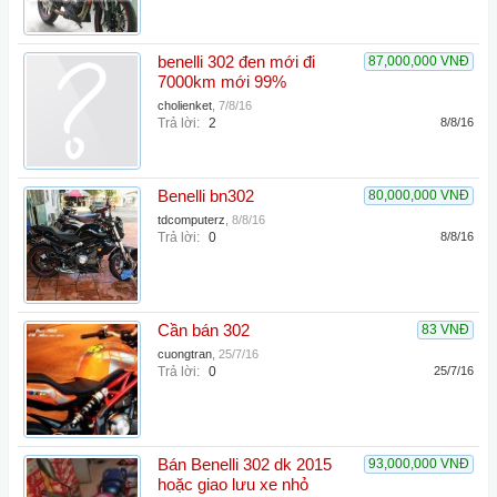
benelli 302 đen mới đi
87,000,000 VNĐ
7000km mới 99%
cholienket
,
7/8/16
Trả lời:
2
8/8/16
Benelli bn302
80,000,000 VNĐ
tdcomputerz
,
8/8/16
Trả lời:
0
8/8/16
Cần bán 302
83 VNĐ
cuongtran
,
25/7/16
Trả lời:
0
25/7/16
Bán Benelli 302 dk 2015
93,000,000 VNĐ
hoặc giao lưu xe nhỏ