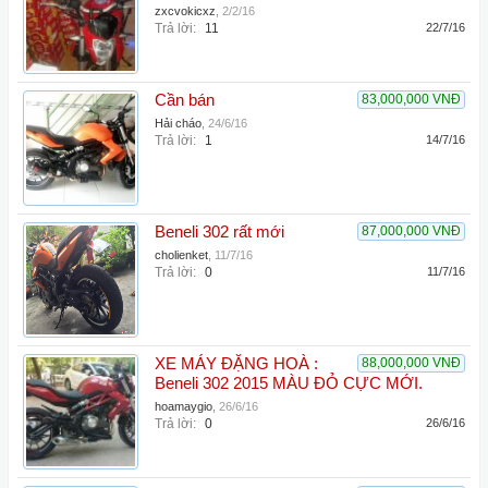
zxcvokicxz
,
2/2/16
Trả lời:
11
22/7/16
Cần bán
83,000,000 VNĐ
Hải cháo
,
24/6/16
Trả lời:
1
14/7/16
Beneli 302 rất mới
87,000,000 VNĐ
cholienket
,
11/7/16
Trả lời:
0
11/7/16
XE MÁY ĐẶNG HOÀ :
88,000,000 VNĐ
Beneli 302 2015 MÀU ĐỎ CỰC MỚI.
hoamaygio
,
26/6/16
Trả lời:
0
26/6/16