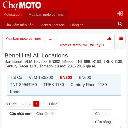
Motosaigon
Mua bán moto cũ - mới
Tìm kiếm diễn đàn
Sticked Threads
Đăng tin
Mua bán moto cũ - mới
...
Chợ xe Moto PKL, xe Tay Côn
Benelli tại All Locations
Bán Benelli VLM 150/200, BN302, BN600, TNT 899, R160, TREK 1130,
Century Racer 1130, Tornado, cũ mới 2015 2016 giá rẻ.
Tất Cả
VLM 150/200
BN302
BN600
TNT 899/R160
TREK 1130
Century Racer 1130
Khác
< Trước
1
2
3
4
Tiếp >
Cập nhật mới
Chủ đề mới
Cá nhân
Cửa hàng