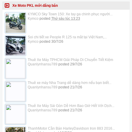
Xe Moto PKL mới đăng bán
KYMCO Sky Town 150: Xe tay ga chinh phục người...
Kymco
posted
Thứ sáu lúc 13:23
Soi chi tiết xe People R 125 ra mắt tại Việt Nam,...
Kymco
posted
30/7/26
Thuê Xe Máy TPHCM Giải Pháp Di Chuyển Tiết Kiệm
Quanlynhansu789
posted
29/7/26
Thuê xe máy Nha Trang dễ dàng hơn nếu bạn biết...
Quanlynhansu789
posted
21/7/26
Thuê Xe Máy Sài Gòn Dễ Hơn Bao Giờ Hết Với Dịch...
Quanlynhansu789
posted
21/7/26
ThanhMotor Cần Bán HarleyDavidson Iron 883 2016...