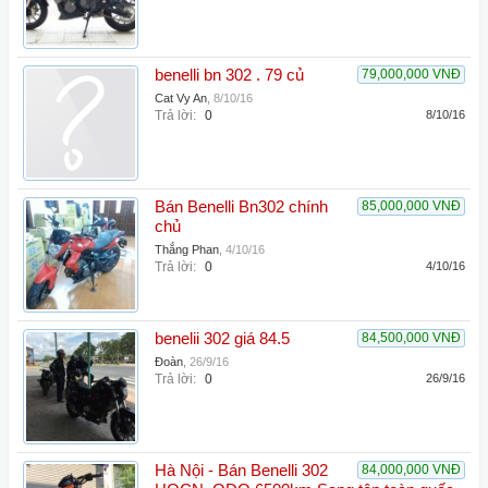
benelli bn 302 . 79 củ
79,000,000 VNĐ
Cat Vy An
,
8/10/16
Trả lời:
0
8/10/16
Bán Benelli Bn302 chính
85,000,000 VNĐ
chủ
Thắng Phan
,
4/10/16
Trả lời:
0
4/10/16
benelii 302 giá 84.5
84,500,000 VNĐ
Đoàn
,
26/9/16
Trả lời:
0
26/9/16
Hà Nội - Bán Benelli 302
84,000,000 VNĐ