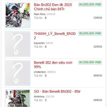
Bán Bn302 Đen đk 2015
84,000,000 VNĐ
Chính chủ bán 84Tr
Nam Khoi
,
12/9/16
Trả lời:
8
13/9/16
THANH_LÝ_Benelli_BN30
90,000,000 VNĐ
2
kayashin
,
5/8/16
Trả lời:
6
12/9/16
Benelli 302 đen siêu mới
84,500,000 VNĐ
99%
cholienket
,
30/8/16
Trả lời:
0
30/8/16
SG - Bán Benelli BN302 - 85tr
Anhkhoa
,
13/1/16
Trả lời:
3
29/8/16