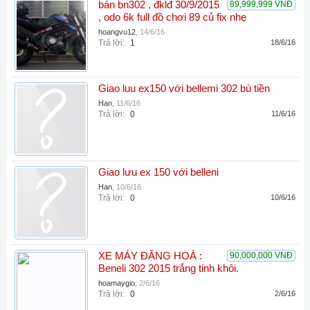
bán bn302 , đklđ 30/9/2015
89,999,999 VNĐ
, odo 6k full đồ chơi 89 củ fix nhẹ
hoangvu12
,
14/6/16
Trả lời:
1
18/6/16
Giao luu ex150 với bellemi 302 bù tiền
Han
,
11/6/16
Trả lời:
0
11/6/16
Giao lưu ex 150 với belleni
Han
,
10/6/16
Trả lời:
0
10/6/16
XE MÁY ĐẶNG HOÀ :
90,000,000 VNĐ
Beneli 302 2015 trắng tinh khôi.
hoamaygio
,
2/6/16
Trả lời:
0
2/6/16