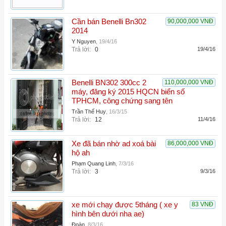
Cần bán Benelli Bn302
90,000,000 VNĐ
2014
Y Nguyen
,
19/4/16
Trả lời:
0
19/4/16
Benelli BN302 300cc 2
110,000,000 VNĐ
máy, đăng ký 2015 HQCN biển số
TPHCM, công chứng sang tên
Trần Thế Huy
,
16/3/15
Trả lời:
12
11/4/16
Xe đã bán nhờ ad xoá bài
86,000,000 VNĐ
hộ ah
Phạm Quang Linh
,
7/3/16
Trả lời:
3
9/3/16
xe mới chạy được 5tháng ( xe y
83 VNĐ
hình bên dưới nha ae)
Đoàn
,
8/3/16