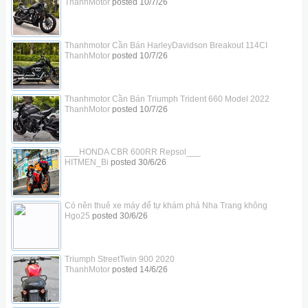
ThanhMotor
posted
10/7/26
Thanhmotor Cần Bán HarleyDavidson Breakout 114CI
ThanhMotor
posted
10/7/26
Thanhmotor Cần Bán Triumph Trident 660 Model 2022
ThanhMotor
posted
10/7/26
___HONDA CBR 600RR Repsol___
HITMEN_Bi
posted
30/6/26
Có nên thuê xe máy để tự khám phá Nha Trang không
Hgo25
posted
30/6/26
Triumph StreetTwin 900 2020
ThanhMotor
posted
14/6/26