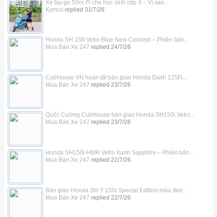
Xe tay ga 50cc Fi cho học sinh cấp 3 – Vì sao...
Kymco
replied
31/7/26
Honda SH 150 Vetro Blue New Concept – Phiên bản...
Mua Bán Xe 247
replied
24/7/26
CubHouse VN hoàn tất bàn giao Honda Dash 125Fi...
Mua Bán Xe 247
replied
23/7/26
Quốc Cường CubHouse bàn giao Honda SH150i Vetro...
Mua Bán Xe 247
replied
23/7/26
Honda SH150i HMR Vetro Xanh Sapphire – Phiên bản...
Mua Bán Xe 247
replied
22/7/26
Bàn giao Honda SH Ý 150i Special Edition màu đen...
Mua Bán Xe 247
replied
22/7/26