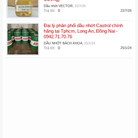
Dầu nhớt VECTOR
,
22/7/26
Trả lời:
0
22/7/26
Đại lý phân phối dầu nhớt Castrol chính
hãng tại Tphcm, Long An, Đồng Nai -
0942.71.70.76
DẦU NHỚT BÁCH KHOA
,
25/1/24
Trả lời:
0
25/1/24