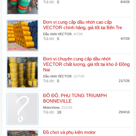
Trả lời:
0
8/4/26
Đơn vị cung cấp dầu nhớt cao cấp
VECTOR chính hãng, giá tốt tại Bến Tre
Dầu nhớt VECTOR
,
4/7/26
Trả lời:
0
4/7/26
Đơn vị chuyên cung cấp dầu nhớt
VECTOR chất lượng, giá tốt tại kho ở Đồng
Nai
Dầu nhớt VECTOR
,
21/7/26
Trả lời:
0
21/7/26
ĐỒ ĐỘ, PHỤ TÙNG TRIUMPH
BONNEVILLE
Motorshow
,
21/1/16
Trả lời:
18
29/4/16
Đồ chơi và phụ kiện motor