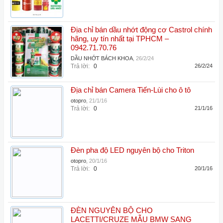
Địa chỉ bán dầu nhớt động cơ Castrol chính
hãng, uy tín nhất tại TPHCM –
0942.71.70.76
DẦU NHỚT BÁCH KHOA
,
26/2/24
Trả lời:
0
26/2/24
Địa chỉ bán Camera Tiến-Lùi cho ô tô
otopro
,
21/1/16
Trả lời:
0
21/1/16
Đèn pha độ LED nguyên bộ cho Triton
otopro
,
20/1/16
Trả lời:
0
20/1/16
ĐÈN NGUYÊN BỘ CHO
LACETTI/CRUZE MẪU BMW SANG