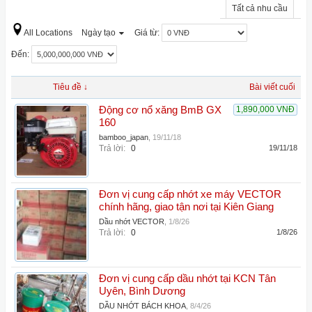
Tất cả nhu cầu
All Locations
Ngày tạo
Giá từ:
Đến:
Tiêu đề ↓
Bài viết cuối
Động cơ nổ xăng BmB GX
1,890,000 VNĐ
160
bamboo_japan
,
19/11/18
Trả lời:
0
19/11/18
Đơn vị cung cấp nhớt xe máy VECTOR
chính hãng, giao tận nơi tại Kiên Giang
Dầu nhớt VECTOR
,
1/8/26
Trả lời:
0
1/8/26
Đơn vị cung cấp dầu nhớt tại KCN Tân
Uyên, Bình Dương
DẦU NHỚT BÁCH KHOA
,
8/4/26