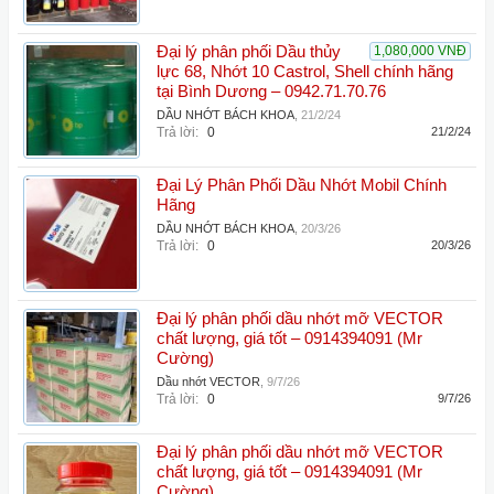
Đại lý phân phối Dầu thủy
1,080,000 VNĐ
lực 68, Nhớt 10 Castrol, Shell chính hãng
tại Bình Dương – 0942.71.70.76
DẦU NHỚT BÁCH KHOA
,
21/2/24
Trả lời:
0
21/2/24
Đại Lý Phân Phối Dầu Nhớt Mobil Chính
Hãng
DẦU NHỚT BÁCH KHOA
,
20/3/26
Trả lời:
0
20/3/26
Đại lý phân phối dầu nhớt mỡ VECTOR
chất lượng, giá tốt – 0914394091 (Mr
Cường)
Dầu nhớt VECTOR
,
9/7/26
Trả lời:
0
9/7/26
Đại lý phân phối dầu nhớt mỡ VECTOR
chất lượng, giá tốt – 0914394091 (Mr
Cường)