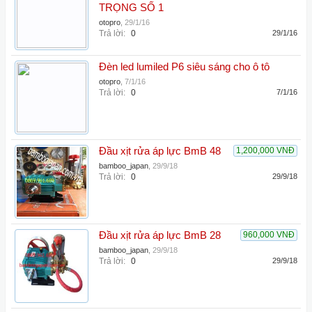
TRỌNG SỐ 1
otopro
,
29/1/16
Trả lời:
0
29/1/16
Đèn led lumiled P6 siêu sáng cho ô tô
otopro
,
7/1/16
Trả lời:
0
7/1/16
Đầu xịt rửa áp lực BmB 48
1,200,000 VNĐ
bamboo_japan
,
29/9/18
Trả lời:
0
29/9/18
Đầu xịt rửa áp lực BmB 28
960,000 VNĐ
bamboo_japan
,
29/9/18
Trả lời:
0
29/9/18