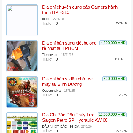
Địa chỉ chuyên cung cấp Camera hành
trình HP F310
otopro
,
22/1/16
Trả lời:
0
22/1/16
Địa chỉ bán súng xiết bulong
4,500,000 VNĐ
rẻ nhất tại TPHCM
Tienctvspro
,
15/11/17
Trả lời:
0
15/11/17
Địa chỉ bán sỉ dầu nhớt xe
820,000 VNĐ
máy tại Bình Dương
Quyenthaivan
,
15/5/25
Trả lời:
0
15/5/25
Địa Chỉ Bán Dầu Thủy Lực
11,000,000 VNĐ
Saigon Petro SP Hydraulic AW 68
DẦU NHỚT BÁCH KHOA
,
27/5/26
Trả lời:
0
27/5/26