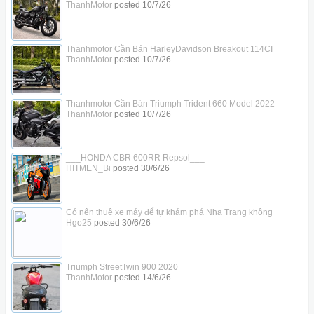
ThanhMotor
posted
10/7/26
Thanhmotor Cần Bán HarleyDavidson Breakout 114CI
ThanhMotor
posted
10/7/26
Thanhmotor Cần Bán Triumph Trident 660 Model 2022
ThanhMotor
posted
10/7/26
___HONDA CBR 600RR Repsol___
HITMEN_Bi
posted
30/6/26
Có nên thuê xe máy để tự khám phá Nha Trang không
Hgo25
posted
30/6/26
Triumph StreetTwin 900 2020
ThanhMotor
posted
14/6/26