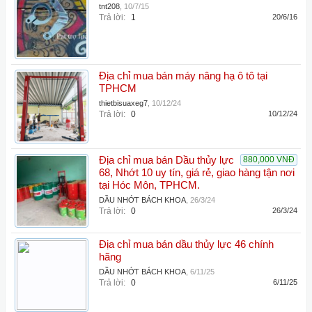
tnt208
,
10/7/15
Trả lời:
1
20/6/16
Địa chỉ mua bán máy nâng hạ ô tô tại
TPHCM
thietbisuaxeg7
,
10/12/24
Trả lời:
0
10/12/24
Địa chỉ mua bán Dầu thủy lực
880,000 VNĐ
68, Nhớt 10 uy tín, giá rẻ, giao hàng tận nơi
tại Hóc Môn, TPHCM.
DẦU NHỚT BÁCH KHOA
,
26/3/24
Trả lời:
0
26/3/24
Địa chỉ mua bán dầu thủy lực 46 chính
hãng
DẦU NHỚT BÁCH KHOA
,
6/11/25
Trả lời:
0
6/11/25