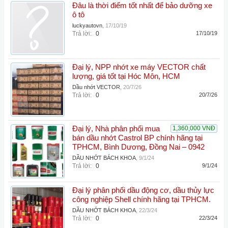
Đâu là thời điểm tốt nhất để bảo dưỡng xe
ô tô
luckyautovn
,
17/10/19
Trả lời:
0
17/10/19
Đại lý, NPP nhớt xe máy VECTOR chất
lượng, giá tốt tại Hóc Môn, HCM
Dầu nhớt VECTOR
,
20/7/26
Trả lời:
0
20/7/26
Đại lý, Nhà phân phối mua
1,360,000 VNĐ
bán dầu nhớt Castrol BP chính hãng tại
TPHCM, Bình Dương, Đồng Nai – 0942
DẦU NHỚT BÁCH KHOA
,
9/1/24
Trả lời:
0
9/1/24
Đại lý phân phối dầu động cơ, dầu thủy lực
công nghiệp Shell chính hãng tại TPHCM.
DẦU NHỚT BÁCH KHOA
,
22/3/24
Trả lời:
0
22/3/24