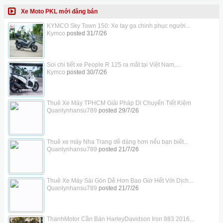
Xe Moto PKL mới đăng bán
KYMCO Sky Town 150: Xe tay ga chinh phục người...
Kymco
posted
31/7/26
Soi chi tiết xe People R 125 ra mắt tại Việt Nam,...
Kymco
posted
30/7/26
Thuê Xe Máy TPHCM Giải Pháp Di Chuyển Tiết Kiệm
Quanlynhansu789
posted
29/7/26
Thuê xe máy Nha Trang dễ dàng hơn nếu bạn biết...
Quanlynhansu789
posted
21/7/26
Thuê Xe Máy Sài Gòn Dễ Hơn Bao Giờ Hết Với Dịch...
Quanlynhansu789
posted
21/7/26
ThanhMotor Cần Bán HarleyDavidson Iron 883 2016...