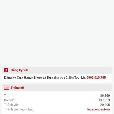
Đăng ký VIP
Đăng ký Cửa Hàng (Shop) và Đưa tin rao vặt lên Top: Lh:
0903.010.795
Thống kê
Tin:
36,869
Bài viết:
137,553
Thành viên:
20,905
Thành viên mới nhất:
Independentkea