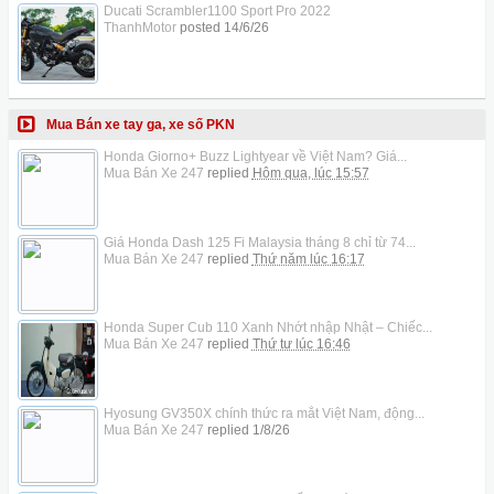
Ducati Scrambler1100 Sport Pro 2022
ThanhMotor
posted
14/6/26
Mua Bán xe tay ga, xe số PKN
Honda Giorno+ Buzz Lightyear về Việt Nam? Giá...
Mua Bán Xe 247
replied
Hôm qua, lúc 15:57
Giá Honda Dash 125 Fi Malaysia tháng 8 chỉ từ 74...
Mua Bán Xe 247
replied
Thứ năm lúc 16:17
Honda Super Cub 110 Xanh Nhớt nhập Nhật – Chiếc...
Mua Bán Xe 247
replied
Thứ tư lúc 16:46
Hyosung GV350X chính thức ra mắt Việt Nam, động...
Mua Bán Xe 247
replied
1/8/26