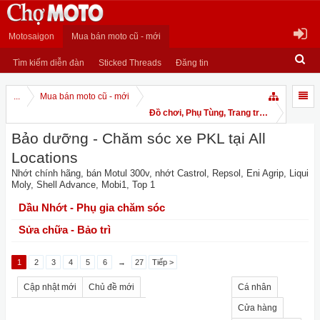
Motosaigon
Mua bán moto cũ - mới
Tìm kiếm diễn đàn
Sticked Threads
Đăng tin
...
Mua bán moto cũ - mới
Đồ chơi, Phụ Tùng, Trang trí Moto và Dịch
Bảo dưỡng - Chăm sóc xe PKL tại All
Locations
Nhớt chính hãng, bán Motul 300v, nhớt Castrol, Repsol, Eni Agrip, Liqui
Moly, Shell Advance, Mobi1, Top 1
Dầu Nhớt - Phụ gia chăm sóc
Sửa chữa - Bảo trì
1
2
3
4
5
6
→
27
Tiếp >
Cập nhật mới
Chủ đề mới
Cá nhân
Cửa hàng