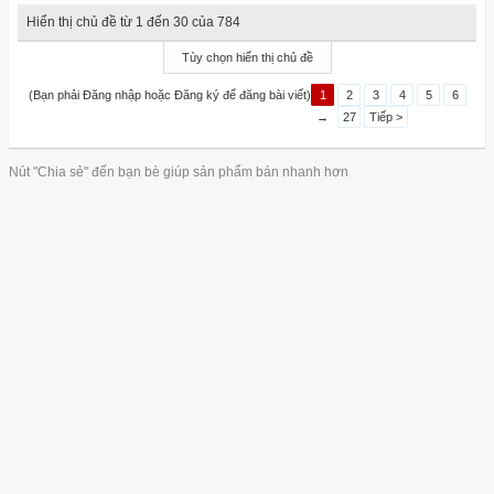
Hiển thị chủ đề từ 1 đến 30 của 784
Tùy chọn hiển thị chủ đề
(Bạn phải Đăng nhập hoặc Đăng ký để đăng bài viết)
1
2
3
4
5
6
→
27
Tiếp >
Nút "Chia sẻ" đến bạn bè giúp sản phẩm bán nhanh hơn