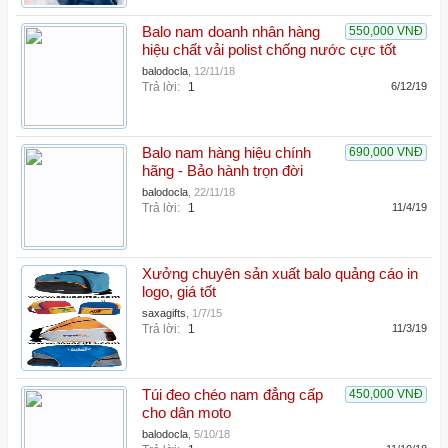
Balo nam doanh nhân hàng
550,000 VNĐ
hiệu chất vải polist chống nước cực tốt
balodocla
,
12/11/18
Trả lời:
1
6/12/19
Balo nam hàng hiệu chính
690,000 VNĐ
hãng - Bảo hành trọn đời
balodocla
,
22/11/18
Trả lời:
1
11/4/19
Xưởng chuyên sản xuất balo quảng cáo in
logo, giá tốt
saxagifts
,
1/7/15
Trả lời:
1
11/3/19
Túi đeo chéo nam đẳng cấp
450,000 VNĐ
cho dân moto
balodocla
,
5/10/18