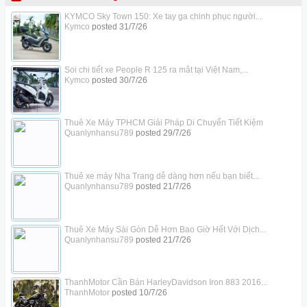
KYMCO Sky Town 150: Xe tay ga chinh phục người...
Kymco
posted
31/7/26
Soi chi tiết xe People R 125 ra mắt tại Việt Nam,...
Kymco
posted
30/7/26
Thuê Xe Máy TPHCM Giải Pháp Di Chuyển Tiết Kiệm
Quanlynhansu789
posted
29/7/26
Thuê xe máy Nha Trang dễ dàng hơn nếu bạn biết...
Quanlynhansu789
posted
21/7/26
Thuê Xe Máy Sài Gòn Dễ Hơn Bao Giờ Hết Với Dịch...
Quanlynhansu789
posted
21/7/26
ThanhMotor Cần Bán HarleyDavidson Iron 883 2016...
ThanhMotor
posted
10/7/26