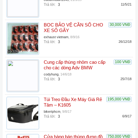
Trả lời:
3
11/5/21
BỌC BẢO VỆ CẦN SỐ CHO
30,000 VNĐ
XE SỐ GÃY
exhaust vietnam
,
8/9/16
Trả lời:
3
26/12/18
Cung cấp thùng nhôm cao cấp
100 VNĐ
cho các dòng Adv BMW
codyhung
,
14/6/18
Trả lời:
3
25/7/18
Túi Treo Đầu Xe Máy Giá Rẻ
195,000 VNĐ
Tâm – K1605
bikertphcm
,
9/8/17
Trả lời:
3
6/9/17
Cửa hàng bán thùng đựng đồ
750,000 VNĐ