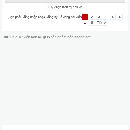
Tùy chọn hiển thị chủ đề
(Bạn phải Đăng nhập hoặc Đăng ký để đăng bài viết)
1
2
3
4
5
6
→
8
Tiếp >
Nút "Chia sẻ" đến bạn bè giúp sản phẩm bán nhanh hơn