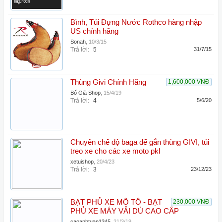
Bình, Túi Đựng Nước Rothco hàng nhập
US chính hãng
Sonah
,
10/3/15
Trả lời:
5
31/7/15
Thùng Givi Chính Hãng
1,600,000 VNĐ
Bố Già Shop
,
15/4/19
Trả lời:
4
5/6/20
Chuyên chế độ baga để gắn thùng GIVI, túi
treo xe cho các xe moto pkl
xetuishop
,
20/4/23
Trả lời:
3
23/12/23
BẠT PHỦ XE MÔ TÔ - BẠT
230,000 VNĐ
PHỦ XE MÁY VẢI DÙ CAO CẤP
caoanhtuan1345
,
21/3/19