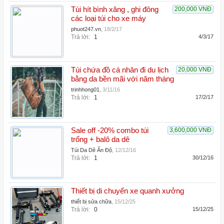
Túi hít bình xăng , ghi đông
200,000 VNĐ
các loại túi cho xe máy
phuot247.vn
,
18/2/17
Trả lời:
1
4/3/17
Túi chứa đồ cá nhân đi du lịch
20,000 VNĐ
bằng da bền mãi với năm tháng
trinhhong01
,
3/11/16
Trả lời:
1
17/2/17
Sale off -20% combo túi
3,600,000 VNĐ
trống + balô da dê
Túi Da Dê Ấn Độ
,
12/12/16
Trả lời:
1
30/12/16
Thiết bị di chuyển xe quanh xưởng
thiết bị sửa chữa
,
15/12/25
Trả lời:
0
15/12/25