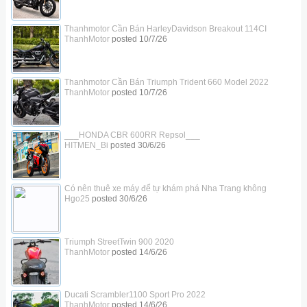
Thanhmotor Cần Bán HarleyDavidson Breakout 114CI
ThanhMotor
posted
10/7/26
Thanhmotor Cần Bán Triumph Trident 660 Model 2022
ThanhMotor
posted
10/7/26
___HONDA CBR 600RR Repsol___
HITMEN_Bi
posted
30/6/26
Có nên thuê xe máy để tự khám phá Nha Trang không
Hgo25
posted
30/6/26
Triumph StreetTwin 900 2020
ThanhMotor
posted
14/6/26
Ducati Scrambler1100 Sport Pro 2022
ThanhMotor
posted
14/6/26