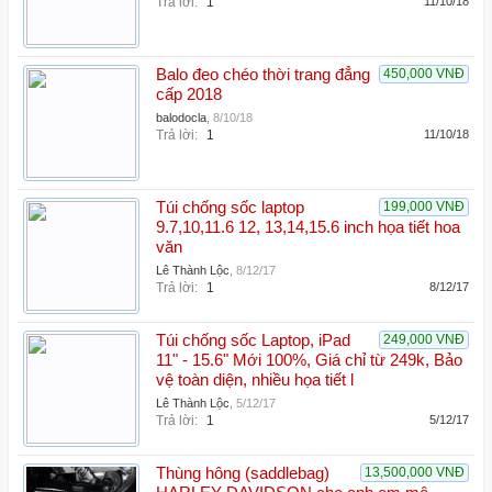
Trả lời:
1
11/10/18
Balo đeo chéo thời trang đẳng
450,000 VNĐ
cấp 2018
balodocla
,
8/10/18
Trả lời:
1
11/10/18
Túi chống sốc laptop
199,000 VNĐ
9.7,10,11.6 12, 13,14,15.6 inch họa tiết hoa
văn
Lê Thành Lộc
,
8/12/17
Trả lời:
1
8/12/17
Túi chống sốc Laptop, iPad
249,000 VNĐ
11" - 15.6" Mới 100%, Giá chỉ từ 249k, Bảo
vệ toàn diện, nhiều họa tiết l
Lê Thành Lộc
,
5/12/17
Trả lời:
1
5/12/17
Thùng hông (saddlebag)
13,500,000 VNĐ