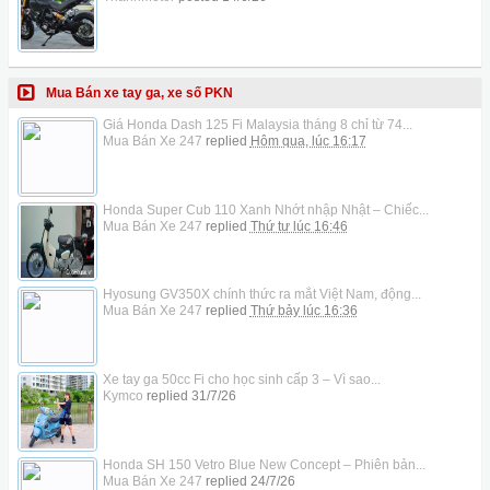
Mua Bán xe tay ga, xe số PKN
Giá Honda Dash 125 Fi Malaysia tháng 8 chỉ từ 74...
Mua Bán Xe 247
replied
Hôm qua, lúc 16:17
Honda Super Cub 110 Xanh Nhớt nhập Nhật – Chiếc...
Mua Bán Xe 247
replied
Thứ tư lúc 16:46
Hyosung GV350X chính thức ra mắt Việt Nam, động...
Mua Bán Xe 247
replied
Thứ bảy lúc 16:36
Xe tay ga 50cc Fi cho học sinh cấp 3 – Vì sao...
Kymco
replied
31/7/26
Honda SH 150 Vetro Blue New Concept – Phiên bản...
Mua Bán Xe 247
replied
24/7/26