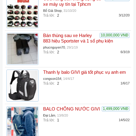
xe máy uy tín tại Tphcm
Bố Già Shop
,
31/10/20
Trả lời:
2
3/12/20
Bán thùng sau xe Harley
10,000,000 VNĐ
883 hiệu Sportster và 1 số phụ kiện
phucnguyen70
,
29/1/19
Trả lời:
2
6/3/19
Thanh ly balo GIVI giá tốt phục vụ anh em
congson154
,
14/4/17
Trả lời:
2
1/6/17
BALO CHỐNG NƯỚC GIVI
1,499,000 VNĐ
Đại Lâm
,
13/8/20
Trả lời:
1
14/5/22