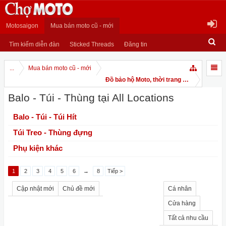
Motosaigon
Mua bán moto cũ - mới
Tìm kiếm diễn đàn
Sticked Threads
Đăng tin
...
Mua bán moto cũ - mới
Đồ bảo hộ Moto, thời trang Moto
Balo - Túi - Thùng tại All Locations
Balo - Túi - Túi Hít
Túi Treo - Thùng đựng
Phụ kiện khác
1
2
3
4
5
6
→
8
Tiếp >
Cập nhật mới
Chủ đề mới
Cá nhân
Cửa hàng
Tất cả nhu cầu