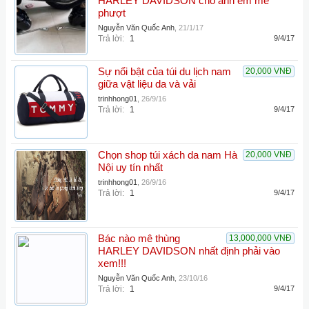
HARLEY DAVIDSON cho anh em mê
phượt
Nguyễn Văn Quốc Anh
,
21/1/17
Trả lời:
1
9/4/17
Sự nổi bật của túi du lịch nam
20,000 VNĐ
giữa vật liệu da và vải
trinhhong01
,
26/9/16
Trả lời:
1
9/4/17
Chọn shop túi xách da nam Hà
20,000 VNĐ
Nội uy tín nhất
trinhhong01
,
26/9/16
Trả lời:
1
9/4/17
Bác nào mê thùng
13,000,000 VNĐ
HARLEY DAVIDSON nhất định phải vào
xem!!!
Nguyễn Văn Quốc Anh
,
23/10/16
Trả lời:
1
9/4/17