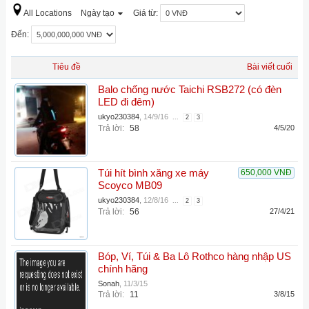
All Locations
Ngày tạo
Giá từ:
Đến:
Tiêu đề
Bài viết cuối
Balo chống nước Taichi RSB272 (có đèn
LED đi đêm)
ukyo230384
,
14/9/16
...
2
3
Trả lời:
58
4/5/20
Túi hít bình xăng xe máy
650,000 VNĐ
Scoyco MB09
ukyo230384
,
12/8/16
...
2
3
Trả lời:
56
27/4/21
Bóp, Ví, Túi & Ba Lô Rothco hàng nhập US
chính hãng
Sonah
,
11/3/15
Trả lời:
11
3/8/15