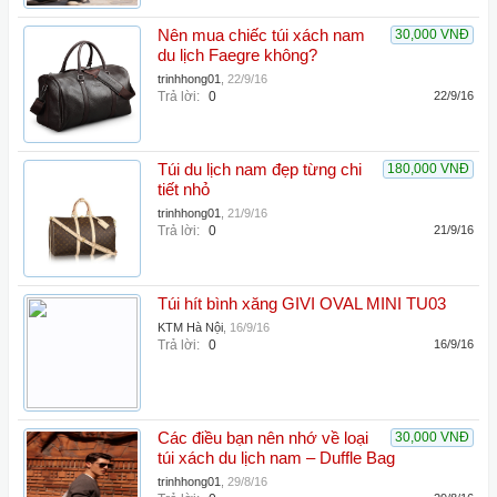
Nên mua chiếc túi xách nam
30,000 VNĐ
du lịch Faegre không?
trinhhong01
,
22/9/16
Trả lời:
0
22/9/16
Túi du lịch nam đẹp từng chi
180,000 VNĐ
tiết nhỏ
trinhhong01
,
21/9/16
Trả lời:
0
21/9/16
Túi hít bình xăng GIVI OVAL MINI TU03
KTM Hà Nội
,
16/9/16
Trả lời:
0
16/9/16
Các điều bạn nên nhớ về loại
30,000 VNĐ
túi xách du lịch nam – Duffle Bag
trinhhong01
,
29/8/16