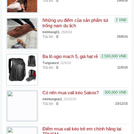
Trả lời:
0
29/8/16
Những ưu điểm của sản phẩm túi
2 VNĐ
trống nam du lịch
trinhhong01
,
26/8/16
Trả lời:
0
26/8/16
Ba lô ogio mach 5, giá hạt rẻ
2,500,000 VNĐ
Tungsancti
,
11/6/16
Trả lời:
0
11/6/16
Có nên mua vali kéo Sakos?
300,000 VNĐ
minhtungtop1
,
23/12/15
Trả lời:
0
23/12/15
Điểm mua vali kéo trẻ em chính hãng tại