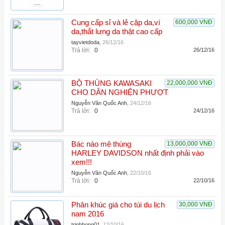
Cung cấp sỉ và lẻ cặp da,ví
600,000 VNĐ
da,thắt lưng da thật cao cấp
tayvietdoda
,
26/12/16
Trả lời:
0
26/12/16
BỘ THÙNG KAWASAKI
22,000,000 VNĐ
CHO DÂN NGHIỆN PHƯỢT
Nguyễn Văn Quốc Anh
,
24/12/16
Trả lời:
0
24/12/16
Bác nào mê thùng
13,000,000 VNĐ
HARLEY DAVIDSON nhất định phải vào
xem!!!
Nguyễn Văn Quốc Anh
,
22/10/16
Trả lời:
0
22/10/16
Phân khúc giá cho túi du lịch
30,000 VNĐ
nam 2016
trinhhong01
,
12/10/16