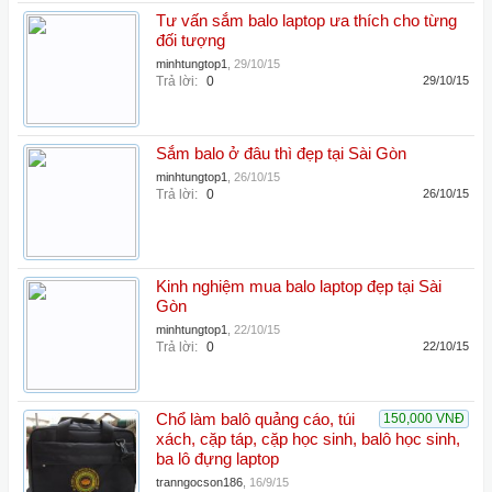
Tư vấn sắm balo laptop ưa thích cho từng
đối tượng
minhtungtop1
,
29/10/15
Trả lời:
0
29/10/15
Sắm balo ở đâu thì đẹp tại Sài Gòn
minhtungtop1
,
26/10/15
Trả lời:
0
26/10/15
Kinh nghiệm mua balo laptop đẹp tại Sài
Gòn
minhtungtop1
,
22/10/15
Trả lời:
0
22/10/15
Chổ làm balô quảng cáo, túi
150,000 VNĐ
xách, cặp táp, cặp học sinh, balô học sinh,
ba lô đựng laptop
tranngocson186
,
16/9/15