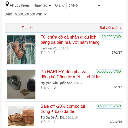
All Locations
Ngày tạo
Giá từ:
Đến:
Tiêu đề
Bài viết cuối ↓
Túi chứa đồ cá nhân đi du lịch
20,000 VNĐ
bằng da bền mãi với năm tháng
trinhhong01
,
3/11/16
Trả lời:
1
17/2/17
Pô HARLEY, đèn pha và
5,500,000 VNĐ
đồng hồ Công tơ mét .... chất lừ
Nguyễn Văn Quốc Anh
,
2/1/17
Trả lời:
0
2/1/17
Sale off -20% combo túi
3,600,000 VNĐ
trống + balô da dê
Túi Da Dê Ấn Độ
,
12/12/16
Trả lời:
1
30/12/16