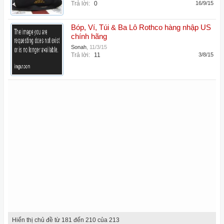
Trả lời:
0
16/9/15
Bóp, Ví, Túi & Ba Lô Rothco hàng nhập US
chính hãng
Sonah
,
11/3/15
Trả lời:
11
3/8/15
Hiển thị chủ đề từ 181 đến 210 của 213