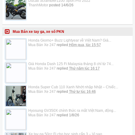
Ducati Scrambler1100 Sport Pro 2022
ThanhMotor
posted
14/6/26
Mua Bán xe tay ga, xe số PKN
Honda Giorno+ Buzz Lightyear về Việt Nam? Giá...
Mua Bán Xe 247
replied
Hôm qua, lúc 15:57
Giá Honda Dash 125 Fi Malaysia tháng 8 chỉ từ 74...
Mua Bán Xe 247
replied
Thứ năm lúc 16:17
Honda Super Cub 110 Xanh Nhớt nhập Nhật – Chiếc...
Mua Bán Xe 247
replied
Thứ tư lúc 16:46
Hyosung GV350X chính thức ra mắt Việt Nam, động...
Mua Bán Xe 247
replied
1/8/26
Xe tay ga 50cc Fi cho học sinh cấp 3 – Vì sao...