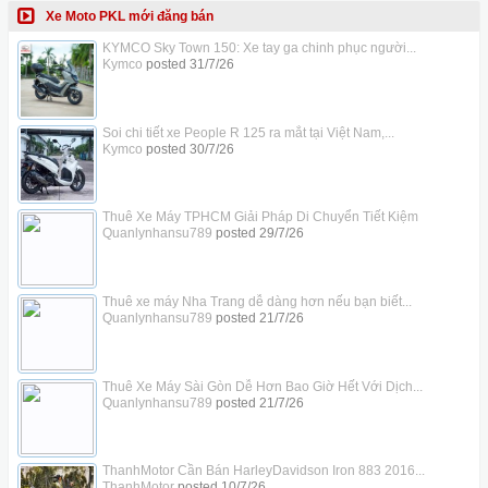
Xe Moto PKL mới đăng bán
KYMCO Sky Town 150: Xe tay ga chinh phục người...
Kymco
posted
31/7/26
Soi chi tiết xe People R 125 ra mắt tại Việt Nam,...
Kymco
posted
30/7/26
Thuê Xe Máy TPHCM Giải Pháp Di Chuyển Tiết Kiệm
Quanlynhansu789
posted
29/7/26
Thuê xe máy Nha Trang dễ dàng hơn nếu bạn biết...
Quanlynhansu789
posted
21/7/26
Thuê Xe Máy Sài Gòn Dễ Hơn Bao Giờ Hết Với Dịch...
Quanlynhansu789
posted
21/7/26
ThanhMotor Cần Bán HarleyDavidson Iron 883 2016...
ThanhMotor
posted
10/7/26