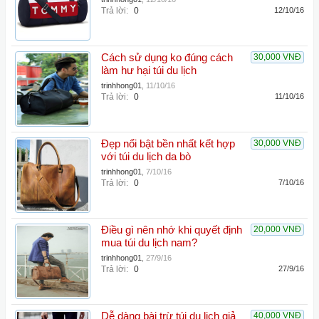
Trả lời:
0
12/10/16
Cách sử dụng ko đúng cách
30,000 VNĐ
làm hư hại túi du lịch
trinhhong01
,
11/10/16
Trả lời:
0
11/10/16
Đẹp nổi bật bền nhất kết hợp
30,000 VNĐ
với túi du lịch da bò
trinhhong01
,
7/10/16
Trả lời:
0
7/10/16
Điều gì nên nhớ khi quyết định
20,000 VNĐ
mua túi du lịch nam?
trinhhong01
,
27/9/16
Trả lời:
0
27/9/16
Dễ dàng bài trừ túi du lịch giả
40,000 VNĐ