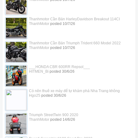
Thanhmotor Cần Bán HarleyDavidson Breakout 114CI
ThanhMotor
posted
10/7/26
Thanhmotor Cần Bán Triumph Trident 660 Model 2022
ThanhMotor
posted
10/7/26
___HONDA CBR 600RR Repsol___
HITMEN_Bi
posted
30/6/26
Có nên thuê xe máy để tự khám phá Nha Trang không
Hgo25
posted
30/6/26
Triumph StreetTwin 900 2020
ThanhMotor
posted
14/6/26