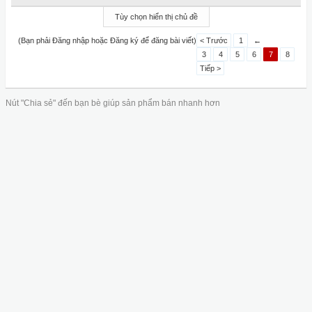
Tùy chọn hiển thị chủ đề
(Bạn phải Đăng nhập hoặc Đăng ký để đăng bài viết)
< Trước
1
←
3
4
5
6
7
8
Tiếp >
Nút "Chia sẻ" đến bạn bè giúp sản phẩm bán nhanh hơn