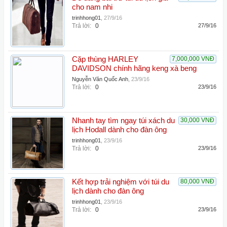
cho nam nhi
trinhhong01
,
27/9/16
Trả lời:
0
27/9/16
Cặp thùng HARLEY
7,000,000 VNĐ
DAVIDSON chính hãng keng xà beng
Nguyễn Văn Quốc Anh
,
23/9/16
Trả lời:
0
23/9/16
Nhanh tay tìm ngay túi xách du
30,000 VNĐ
lịch Hodall dành cho đàn ông
trinhhong01
,
23/9/16
Trả lời:
0
23/9/16
Kết hợp trải nghiệm với túi du
80,000 VNĐ
lịch dành cho đàn ông
trinhhong01
,
23/9/16
Trả lời:
0
23/9/16