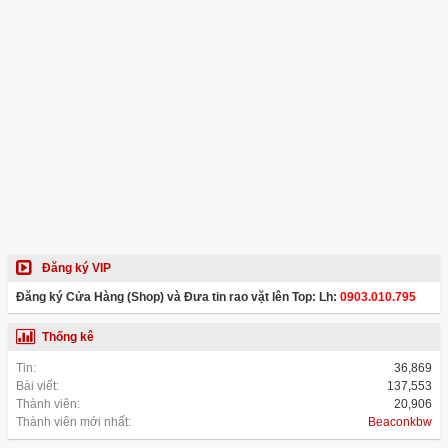
Đăng ký VIP
Đăng ký Cửa Hàng (Shop) và Đưa tin rao vặt lên Top: Lh:
0903.010.795
Thống kê
Tin:
36,869
Bài viết:
137,553
Thành viên:
20,906
Thành viên mới nhất:
Beaconkbw