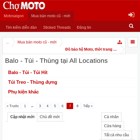
Motosaigon
Mua bán moto cũ - mới
Tìm kiếm diễn đàn
Sticked Threads
Đăng tin
...
Mua bán moto cũ - mới
Đồ bảo hộ Moto, thời trang Moto
Balo - Túi - Thùng tại All Locations
Balo - Túi - Túi Hít
Túi Treo - Thùng đựng
Phụ kiện khác
< Trước
1
←
3
4
5
6
7
8
Tiếp >
Cập nhật mới
Chủ đề mới
Cá nhân
Cửa hàng
Tất cả nhu cầu