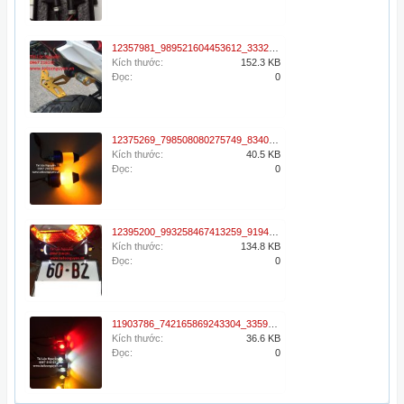
12357981_989521604453612_333266392_n.jpg
Kích thước:
152.3 KB
Đọc:
0
12375269_798508080275749_8340905289268197996_o.jpg
Kích thước:
40.5 KB
Đọc:
0
12395200_993258467413259_919407418_n.jpg
Kích thước:
134.8 KB
Đọc:
0
11903786_742165869243304_3359634900849332527_n.jpg
Kích thước:
36.6 KB
Đọc:
0