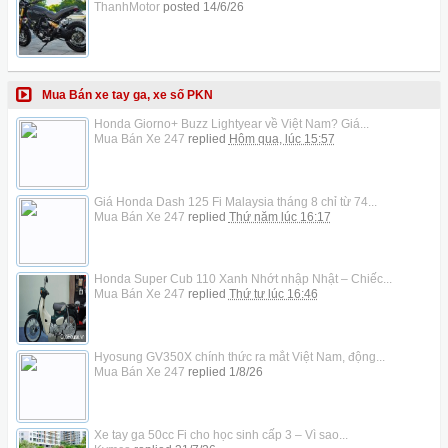
ThanhMotor
posted
14/6/26
Mua Bán xe tay ga, xe số PKN
Honda Giorno+ Buzz Lightyear về Việt Nam? Giá...
Mua Bán Xe 247
replied
Hôm qua, lúc 15:57
Giá Honda Dash 125 Fi Malaysia tháng 8 chỉ từ 74...
Mua Bán Xe 247
replied
Thứ năm lúc 16:17
Honda Super Cub 110 Xanh Nhớt nhập Nhật – Chiếc...
Mua Bán Xe 247
replied
Thứ tư lúc 16:46
Hyosung GV350X chính thức ra mắt Việt Nam, động...
Mua Bán Xe 247
replied
1/8/26
Xe tay ga 50cc Fi cho học sinh cấp 3 – Vì sao...