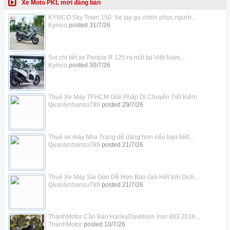
Xe Moto PKL mới đăng bán
KYMCO Sky Town 150: Xe tay ga chinh phục người...
Kymco
posted
31/7/26
Soi chi tiết xe People R 125 ra mắt tại Việt Nam,...
Kymco
posted
30/7/26
Thuê Xe Máy TPHCM Giải Pháp Di Chuyển Tiết Kiệm
Quanlynhansu789
posted
29/7/26
Thuê xe máy Nha Trang dễ dàng hơn nếu bạn biết...
Quanlynhansu789
posted
21/7/26
Thuê Xe Máy Sài Gòn Dễ Hơn Bao Giờ Hết Với Dịch...
Quanlynhansu789
posted
21/7/26
ThanhMotor Cần Bán HarleyDavidson Iron 883 2016...
ThanhMotor
posted
10/7/26