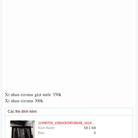
Xi nhan rizoma giọt nước 350k
Xi nhan rizoma 300k
Các file đính kèm:
11998759_158043034538048_1624015644_n.jpg
Kích thước:
58.1 KB
Đọc:
0