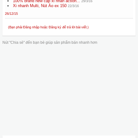
100% brand new cặp xi nhan action...
29/3/16
Xi nhanh Multi, Nút Áo ex 150
22/3/16
26/12/15
(Bạn phải Đăng nhập hoặc Đăng ký để trả lời bài viết.)
Nút "Chia sẻ" đến bạn bè giúp sản phẩm bán nhanh hơn