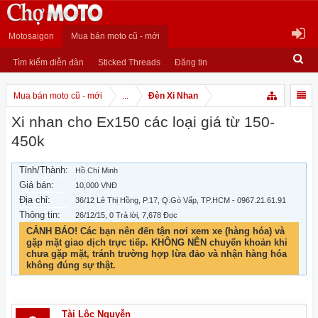
Motosaigon
Mua bán moto cũ - mới
Tìm kiếm diễn đàn
Sticked Threads
Đăng tin
Mua bán moto cũ - mới
...
Đèn Xi Nhan
Xi nhan cho Ex150 các loại giá từ 150-
450k
Tỉnh/Thành:
Hồ Chí Minh
Giá bán:
10,000 VNĐ
Địa chỉ:
36/12 Lê Thị Hồng, P.17, Q.Gò Vấp, TP.HCM - 0967.21.61.91
Thông tin:
26/12/15
, 0 Trả lời, 7,678 Đọc
CẢNH BÁO! Các bạn nên đến tận nơi xem xe (hàng hóa) và
gặp mặt giao dịch trực tiếp. KHÔNG NÊN chuyển khoản khi
chưa gặp mặt, tránh trường hợp lừa đảo và nhận hàng hóa
không đúng sự thật.
Tài Lộc Nguyễn