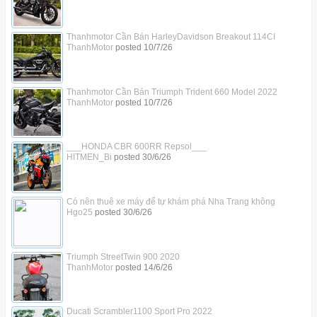
Thanhmotor Cần Bán HarleyDavidson Breakout 114CI
ThanhMotor
posted
10/7/26
Thanhmotor Cần Bán Triumph Trident 660 Model 2022
ThanhMotor
posted
10/7/26
___HONDA CBR 600RR Repsol___
HITMEN_Bi
posted
30/6/26
Có nên thuê xe máy để tự khám phá Nha Trang không
Hgo25
posted
30/6/26
Triumph StreetTwin 900 2020
ThanhMotor
posted
14/6/26
Ducati Scrambler1100 Sport Pro 2022