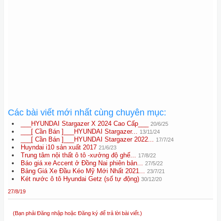
Các bài viết mới nhất cùng chuyên mục:
___HYUNDAI Stargazer X 2024 Cao Cấp___
20/6/25
___[ Cần Bán ]___HYUNDAI Stargazer...
13/11/24
___[ Cần Bán ]___HYUNDAI Stargazer 2022...
17/7/24
Huyndai i10 sản xuất 2017
21/6/23
Trung tâm nội thất ô tô -xưởng độ ghế...
17/8/22
Báo giá xe Accent ở Đồng Nai phiên bản...
27/5/22
Bảng Giá Xe Đầu Kéo Mỹ Mới Nhất 2021...
23/7/21
Két nước ô tô Hyundai Getz (số tự động)
30/12/20
27/8/19
(Bạn phải Đăng nhập hoặc Đăng ký để trả lời bài viết.)