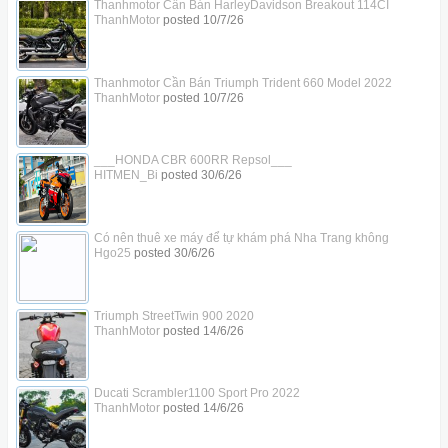
Thanhmotor Cần Bán HarleyDavidson Breakout 114CI
ThanhMotor
posted
10/7/26
Thanhmotor Cần Bán Triumph Trident 660 Model 2022
ThanhMotor
posted
10/7/26
___HONDA CBR 600RR Repsol___
HITMEN_Bi
posted
30/6/26
Có nên thuê xe máy để tự khám phá Nha Trang không
Hgo25
posted
30/6/26
Triumph StreetTwin 900 2020
ThanhMotor
posted
14/6/26
Ducati Scrambler1100 Sport Pro 2022
ThanhMotor
posted
14/6/26