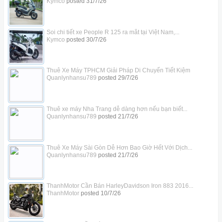
Kymco
posted
31/7/26
Soi chi tiết xe People R 125 ra mắt tại Việt Nam,...
Kymco
posted
30/7/26
Thuê Xe Máy TPHCM Giải Pháp Di Chuyển Tiết Kiệm
Quanlynhansu789
posted
29/7/26
Thuê xe máy Nha Trang dễ dàng hơn nếu bạn biết...
Quanlynhansu789
posted
21/7/26
Thuê Xe Máy Sài Gòn Dễ Hơn Bao Giờ Hết Với Dịch...
Quanlynhansu789
posted
21/7/26
ThanhMotor Cần Bán HarleyDavidson Iron 883 2016...
ThanhMotor
posted
10/7/26