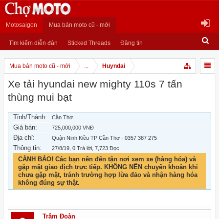
Motosaigon
Mua bán moto cũ - mới
Tìm kiếm diễn đàn
Sticked Threads
Đăng tin
Mua bán moto cũ - mới
...
Huyndai
Xe tải hyundai new mighty 110s 7 tấn
thùng mui bạt
Tỉnh/Thành:
Cần Thơ
Giá bán:
725,000,000 VNĐ
Địa chỉ:
Quận Ninh Kiều TP Cần Thơ - 0357 387 275
Thông tin:
27/8/19
, 0 Trả lời, 7,723 Đọc
CẢNH BÁO! Các bạn nên đến tận nơi xem xe (hàng hóa) và
gặp mặt giao dịch trực tiếp. KHÔNG NÊN chuyển khoản khi
chưa gặp mặt, tránh trường hợp lừa đảo và nhận hàng hóa
không đúng sự thật.
Trâm Đoàn