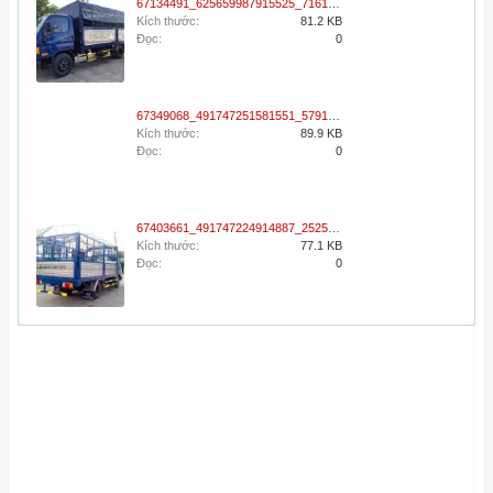
67134491_625659987915525_716161590172319744_n.jpg
Kích thước:
81.2 KB
Đọc:
0
67349068_491747251581551_5791592072410562560_n.jpg
Kích thước:
89.9 KB
Đọc:
0
67403661_491747224914887_2525847769738903552_n.jpg
Kích thước:
77.1 KB
Đọc:
0