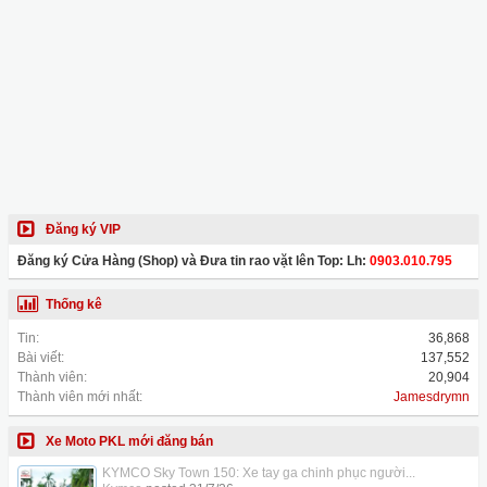
Đăng ký VIP
Đăng ký Cửa Hàng (Shop) và Đưa tin rao vặt lên Top: Lh:
0903.010.795
Thống kê
Tin:
36,868
Bài viết:
137,552
Thành viên:
20,904
Thành viên mới nhất:
Jamesdrymn
Xe Moto PKL mới đăng bán
KYMCO Sky Town 150: Xe tay ga chinh phục người...