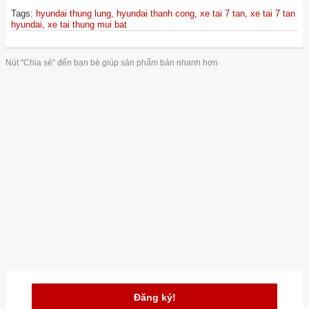
Tags
:
hyundai thung lung
,
hyundai thanh cong
,
xe tai 7 tan
,
xe tai 7 tan
hyundai
,
xe tai thung mui bat
Nút "Chia sẻ" đến bạn bè giúp sản phẩm bán nhanh hơn
Đăng ký!