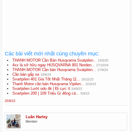
Các bài viết mới nhất cùng chuyên mục:
THANH MOTOR Cần Bán Husqvarna Svatpilen...
23/5/25
4xx là sở hữu ngay HUSQVARNA 901 Norden...
17/10/24
THANH MOTOR Cần bán Husqvarna Svatpilen...
17/9/24
Cần bán gấp xe
10/6/24
Svartpilen 401 Giá Tốt Nhất Tháng 11...
15/11/23
Thanh Motor cần bán Husqvarna Vipilen...
3/10/23
Svartpilen Lướt odo 4k | Đi cực ít
24/9/23
Svartpilen 200 | 109 Triệu Gi đông cà...
5/9/23
25/8/22
Luân Harley
Member