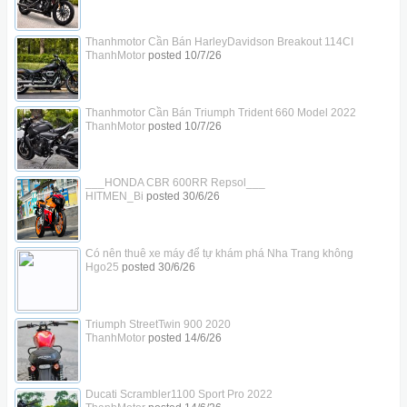
Thanhmotor Cần Bán HarleyDavidson Breakout 114CI
ThanhMotor
posted
10/7/26
Thanhmotor Cần Bán Triumph Trident 660 Model 2022
ThanhMotor
posted
10/7/26
___HONDA CBR 600RR Repsol___
HITMEN_Bi
posted
30/6/26
Có nên thuê xe máy để tự khám phá Nha Trang không
Hgo25
posted
30/6/26
Triumph StreetTwin 900 2020
ThanhMotor
posted
14/6/26
Ducati Scrambler1100 Sport Pro 2022