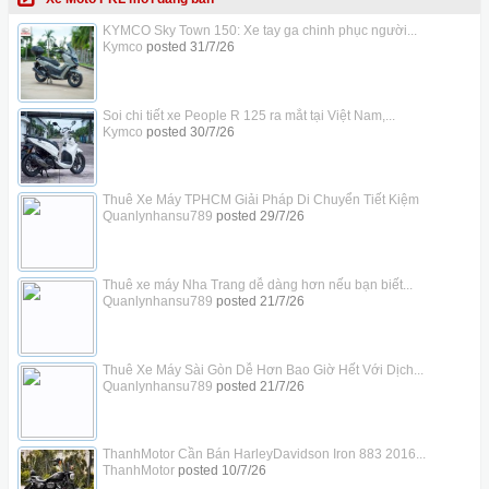
KYMCO Sky Town 150: Xe tay ga chinh phục người...
Kymco
posted
31/7/26
Soi chi tiết xe People R 125 ra mắt tại Việt Nam,...
Kymco
posted
30/7/26
Thuê Xe Máy TPHCM Giải Pháp Di Chuyển Tiết Kiệm
Quanlynhansu789
posted
29/7/26
Thuê xe máy Nha Trang dễ dàng hơn nếu bạn biết...
Quanlynhansu789
posted
21/7/26
Thuê Xe Máy Sài Gòn Dễ Hơn Bao Giờ Hết Với Dịch...
Quanlynhansu789
posted
21/7/26
ThanhMotor Cần Bán HarleyDavidson Iron 883 2016...
ThanhMotor
posted
10/7/26