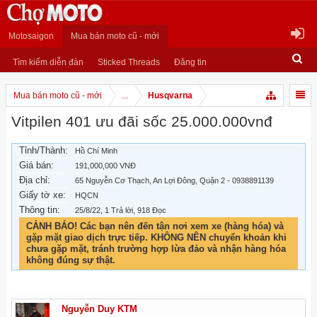
Motosaigon
Mua bán moto cũ - mới
Tìm kiếm diễn đàn
Sticked Threads
Đăng tin
Mua bán moto cũ - mới
...
Husqvarna
Vitpilen 401 ưu đãi sốc 25.000.000vnđ
Tỉnh/Thành:
Hồ Chí Minh
Giá bán:
191,000,000 VNĐ
Địa chỉ:
65 Nguyễn Cơ Thạch, An Lợi Đông, Quận 2 - 0938891139
Giấy tờ xe:
HQCN
Thông tin:
25/8/22
, 1 Trả lời, 918 Đọc
CẢNH BÁO! Các bạn nên đến tận nơi xem xe (hàng hóa) và
gặp mặt giao dịch trực tiếp. KHÔNG NÊN chuyển khoản khi
chưa gặp mặt, tránh trường hợp lừa đảo và nhận hàng hóa
không đúng sự thật.
Nguyễn Duy KTM