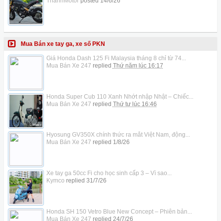
ThanhMotor
posted
14/6/26
Mua Bán xe tay ga, xe số PKN
Giá Honda Dash 125 Fi Malaysia tháng 8 chỉ từ 74...
Mua Bán Xe 247
replied
Thứ năm lúc 16:17
Honda Super Cub 110 Xanh Nhớt nhập Nhật – Chiếc...
Mua Bán Xe 247
replied
Thứ tư lúc 16:46
Hyosung GV350X chính thức ra mắt Việt Nam, động...
Mua Bán Xe 247
replied
1/8/26
Xe tay ga 50cc Fi cho học sinh cấp 3 – Vì sao...
Kymco
replied
31/7/26
Honda SH 150 Vetro Blue New Concept – Phiên bản...
Mua Bán Xe 247
replied
24/7/26