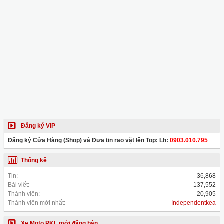
Đăng ký VIP
Đăng ký Cửa Hàng (Shop) và Đưa tin rao vặt lên Top: Lh:
0903.010.795
Thống kê
Tin:
36,868
Bài viết:
137,552
Thành viên:
20,905
Thành viên mới nhất:
Independentkea
Xe Moto PKL mới đăng bán