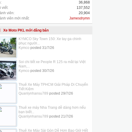
:
36,868
 viết:
137,552
ành viên:
20,904
ành viên mới nhất:
Jamesdrymn
Xe Moto PKL mới đăng bán
KYMCO Sky Town 150: Xe tay ga chinh
phục người...
Kymco
posted
31/7/26
Soi chi tiết xe People R 125 ra mắt tại Việt
Nam,...
Kymco
posted
30/7/26
Thuê Xe Máy TPHCM Giải Pháp Di Chuyển
Tiết Kiệm
Quanlynhansu789
posted
29/7/26
Thuê xe máy Nha Trang dễ dàng hơn nếu
bạn biết...
Quanlynhansu789
posted
21/7/26
Thuê Xe Máy Sài Gòn Dễ Hơn Bao Giờ Hết