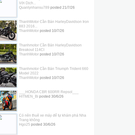
Với Dịch...
Quanlynhansu789
posted
21/7/26
ThanhMotor Cần Bán HarleyDavidson Iron
883 2016...
ThanhMotor
posted
10/7/26
Thanhmotor Cần Bán HarleyDavidson
Breakout 114CI
ThanhMotor
posted
10/7/26
Thanhmotor Cần Bán Triumph Trident 660
Model 2022
ThanhMotor
posted
10/7/26
___HONDA CBR 600RR Repsol___
HITMEN_Bi
posted
30/6/26
Có nên thuê xe máy để tự khám phá Nha
Trang không
Hgo25
posted
30/6/26