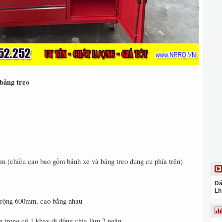
bảng treo
hiều cao bao gồm bánh xe và bảng treo dụng cụ phía trên)
Đă
Lh
o rộng 600mm, cao bằng nhau
n trong có 1 khay di động chia làm 2 ngăn.