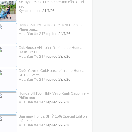
Xe tay ga 50cc Fi cho học sinh cấp 3 – Vì
sao...
Kymco
replied
31/7/26
Honda SH 150 Vetro Blue New Concept –
Phiên bản...
Mua Bán Xe 247
replied
24/7/26
CubHouse VN hoàn tất bàn giao Honda
Dash 125Fi...
Mua Bán Xe 247
replied
23/7/26
Quốc Cường CubHouse bàn giao Honda
SH150i Vetro...
Mua Bán Xe 247
replied
23/7/26
Honda SH150i HMR Vetro Xanh Sapphire –
Phiên bản...
Mua Bán Xe 247
replied
22/7/26
Bàn giao Honda SH Ý 150i Special Edition
màu đen...
Mua Bán Xe 247
replied
22/7/26