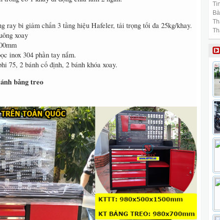
Tin
Bài
Th
 ray bi giảm chấn 3 tầng hiệu Hafeler, tải trọng tối đa 25kg/khay.
Th
uông xoay
 500mm
ọc inox 304 phần tay nắm.
hi 75, 2 bánh cố định, 2 bánh khóa xoay.
cánh bảng treo