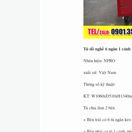
Tủ đồ nghề 6 ngăn 1 cánh 
Nhãn hiệu: NPRO
xuất xứ: Việt Nam
Thông số kỹ thuật:
KT: W1060xD510xH1340mm (c
Tủ chia làm 2 bên
+ Bên trái có 6 tủ ngăn ké
+ Bên phải có tủ 1 cánh, bê