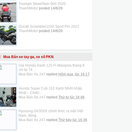
Triumph StreetTwin 900 2020
ThanhMotor
posted
14/6/26
Ducati Scrambler1100 Sport Pro 2022
ThanhMotor
posted
14/6/26
Mua Bán xe tay ga, xe số PKN
Giá Honda Dash 125 Fi Malaysia tháng 8
chỉ từ 74...
Mua Bán Xe 247
replied
Hôm qua, lúc 16:17
Honda Super Cub 110 Xanh Nhớt nhập
Nhật – Chiếc...
Mua Bán Xe 247
replied
Thứ tư lúc 16:46
Hyosung GV350X chính thức ra mắt Việt
Nam, động...
Mua Bán Xe 247
replied
Thứ bảy lúc 16:36