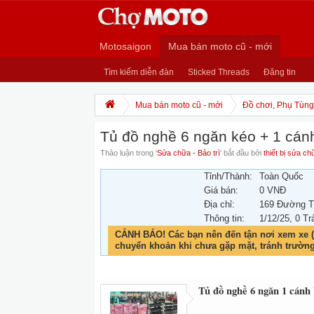
Motosaigon
Mua bán moto cũ - mới
Tìm kiếm diễn đàn
Sticked Threads
Đăng tin
Mua bán moto cũ - mới
Đồ chơi, Phụ Tùng,
Tủ đồ nghề 6 ngăn kéo + 1 cán
Thảo luận trong '
Sửa chữa - Bảo trì
' bắt đầu bởi
thiết bị sửa ch
Tỉnh/Thành:
Toàn Quốc
Giá bán:
0 VNĐ
Địa chỉ:
169 Đường T
Thông tin:
1/12/25
, 0 Tr
CẢNH BÁO! Các bạn nên đến tận nơi xem xe (
chuyển khoản khi chưa gặp mặt, tránh trườn
Tủ đồ nghề 6 ngăn 1 cánh 