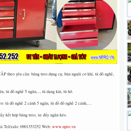
 theo yêu cầu: bảng treo dụng cụ, bàn nguội cơ khí, tủ đồ nghề,
n, tủ đồ nghề 5 ngăn,.., tủ dạng kín, tủ hở.
o: tủ đồ nghề 2 cánh 5 ngăn, tủ đồ đồ nghề 2 cánh,…
ẩy kết hợp bảng treo, xe đẩy ngăn kéo.
giá Tel/zalo: 0901353252 Web:
www.npro.vn