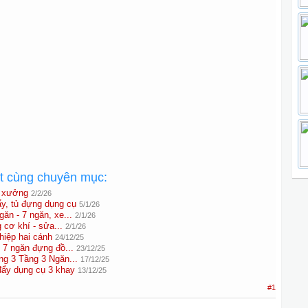
ất cùng chuyên mục:
à xưởng
2/2/26
y, tủ đựng dụng cụ
5/1/26
găn - 7 ngăn, xe...
2/1/26
 cơ khí - sửa...
2/1/26
hiệp hai cánh
24/12/25
- 7 ngăn đựng đồ...
23/12/25
g 3 Tầng 3 Ngăn...
17/12/25
đẩy dụng cụ 3 khay
13/12/25
#1