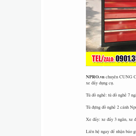
NPRO.vn
chuyên CUNG CẤP
xe đẩy dụng cụ.
Tủ đồ nghề: tủ đồ nghề 7 ngă
Tủ đựng đồ nghề 2 cánh Npr
Xe đẩy: xe đẩy 3 ngăn, xe đ
Liên hệ ngay để nhận báo 