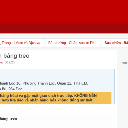
 Trang trí Moto và Dịch vụ
Bảo dưỡng - Chăm sóc xe PKL
Sửa chữa - Bảo
h bảng treo
ữa
,
1/12/25
.
Nút
hành Lộc 16, Phường Thành Lộc, Quận 12. TP.HCM.
ả lời, 964 Đọc
hàng hóa) và gặp mặt giao dịch trực tiếp. KHÔNG NÊN
g hợp lừa đảo và nhận hàng hóa không đúng sự thật.
bảng treo