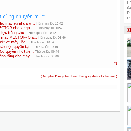
Tin
Bài
Th
ất cùng chuyên mục:
Th
cho máy ép nhựa ở...
Hôm nay lúc 10:42
ECTOR cho xe ga -...
Hôm nay lúc 10:40
lực trắng cho...
Hôm qua, lúc 10:13
xe máy VECTOR- Giá...
Hôm qua, lúc 09:46
ớt xe máy độc...
Thứ ba lúc 10:54
y độc quyền tại...
Thứ ba lúc 10:19
c quyền nhớt xe...
Thứ ba lúc 09:48
ánh răng cho máy...
Thứ hai lúc 09:08
#1
(Bạn phải Đăng nhập hoặc Đăng ký để trả lời bài viết.)