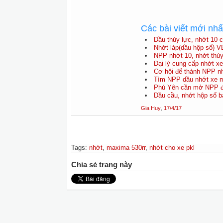
Các bài viết mới nh
Dầu thủy lực, nhớt 10 
Nhớt láp(dầu hộp số) V
NPP nhớt 10, nhớt thủy 
Đại lý cung cấp nhớt 
Cơ hội để thành NPP nh
Tìm NPP dầu nhớt xe má
Phú Yên cần mở NPP độ
Dầu cầu, nhớt hộp số b
Gia Huy
,
17/4/17
Tags
:
nhớt
,
maxima 530rr
,
nhớt cho xe pkl
Chia sẻ trang này