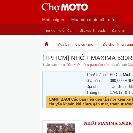
Motosaigon
Mua bán moto cũ - mới
Tìm kiếm diễn đàn
Sticked Threads
Đăng tin
Mua bán moto cũ - mới
Đồ chơi, Phụ Tùng,
[TP.HCM] NHỚT MAXIMA 530
Thảo luận trong '
Dầu Nhớt - Phụ gia chăm sóc
' bắt đầu bởi
Gia
Tỉnh/Thành:
Hồ Chí Minh
Giá bán:
390,000 VNĐ
Địa chỉ:
Tân Bình - 0
Thông tin:
17/4/17
, 0 Tr
CẢNH BÁO! Các bạn nên đến tận nơi xem xe (
chuyển khoản khi chưa gặp mặt, tránh trườn
NHỚT
MAXIMA 530RR