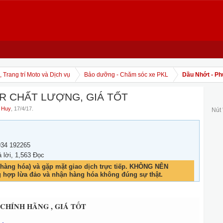
 Trang trí Moto và Dịch vụ
Bảo dưỡng - Chăm sóc xe PKL
Dầu Nhớt - Ph
RR CHẤT LƯỢNG, GIÁ TỐT
 Huy
,
17/4/17
.
Nút
934 192265
ả lời, 1,563 Đọc
hàng hóa) và gặp mặt giao dịch trực tiếp. KHÔNG NÊN
g hợp lừa đảo và nhận hàng hóa không đúng sự thật.
CHÍNH HÃNG , GIÁ TỐT