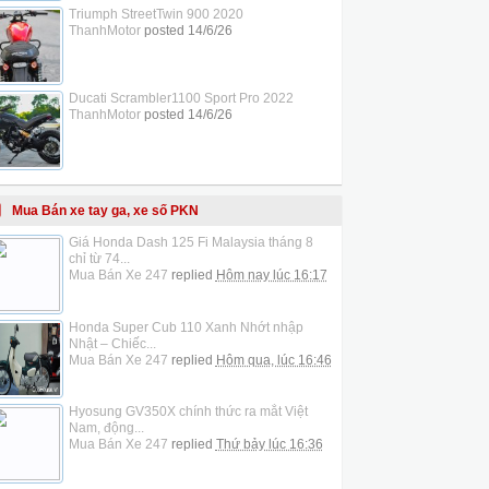
Triumph StreetTwin 900 2020
ThanhMotor
posted
14/6/26
Ducati Scrambler1100 Sport Pro 2022
ThanhMotor
posted
14/6/26
Mua Bán xe tay ga, xe số PKN
Giá Honda Dash 125 Fi Malaysia tháng 8
chỉ từ 74...
Mua Bán Xe 247
replied
Hôm nay lúc 16:17
Honda Super Cub 110 Xanh Nhớt nhập
Nhật – Chiếc...
Mua Bán Xe 247
replied
Hôm qua, lúc 16:46
Hyosung GV350X chính thức ra mắt Việt
Nam, động...
Mua Bán Xe 247
replied
Thứ bảy lúc 16:36