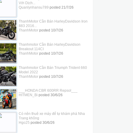
Với Dịch...
Quanlynhansu789
posted
21/7/26
ThanhMotor Cần Bán HarleyDavidson Iron
883 2016...
ThanhMotor
posted
10/7/26
Thanhmotor Cần Bán HarleyDavidson
Breakout 114CI
ThanhMotor
posted
10/7/26
Thanhmotor Cần Bán Triumph Trident 660
Model 2022
ThanhMotor
posted
10/7/26
___HONDA CBR 600RR Repsol___
HITMEN_Bi
posted
30/6/26
Có nên thuê xe máy để tự khám phá Nha
Trang không
Hgo25
posted
30/6/26