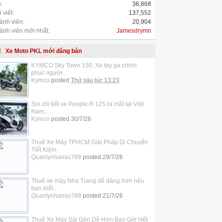
:
36,868
 viết:
137,552
ành viên:
20,904
ành viên mới nhất:
Jamesdrymn
Xe Moto PKL mới đăng bán
KYMCO Sky Town 150: Xe tay ga chinh
phục người...
Kymco
posted
Thứ sáu lúc 13:23
Soi chi tiết xe People R 125 ra mắt tại Việt
Nam,...
Kymco
posted
30/7/26
Thuê Xe Máy TPHCM Giải Pháp Di Chuyển
Tiết Kiệm
Quanlynhansu789
posted
29/7/26
Thuê xe máy Nha Trang dễ dàng hơn nếu
bạn biết...
Quanlynhansu789
posted
21/7/26
Thuê Xe Máy Sài Gòn Dễ Hơn Bao Giờ Hết