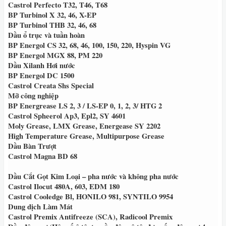
Castrol Perfecto T32, T46, T68
BP Turbinol X 32, 46, X-EP
BP Turbinol THB 32, 46, 68
Dầu ổ trục và tuần hoàn
BP Energol CS 32, 68, 46, 100, 150, 220, Hyspin VG
BP Energol MGX 88, PM 220
Dầu Xilanh Hơi nước
BP Energol DC 1500
Castrol Creata Shs Special
Mỡ công nghiệp
BP Energrease LS 2, 3 / LS-EP 0, 1, 2, 3/ HTG 2
Castrol Spheerol Ap3, Epl2, SY 4601
Moly Grease, LMX Grease, Energease SY 2202
High Temperature Grease, Multipurpose Grease
Dầu Bàn Trượt
Castrol Magna BD 68
Dầu Cắt Gọt Kim Loại – pha nước và không pha nước
Castrol Ilocut 480A, 603, EDM 180
Castrol Cooledge Bl, HONILO 981, SYNTILO 9954
Dung dịch Làm Mát
Castrol Premix Antifreeze (SCA), Radicool Premix