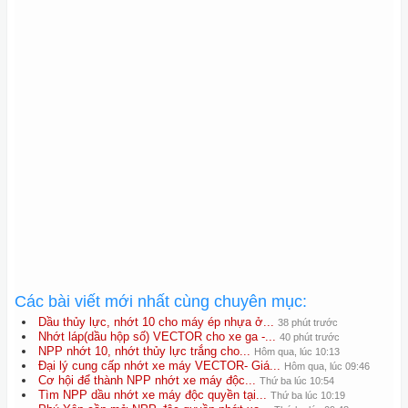
Các bài viết mới nhất cùng chuyên mục:
Dầu thủy lực, nhớt 10 cho máy ép nhựa ở...
38 phút trước
Nhớt láp(dầu hộp số) VECTOR cho xe ga -...
40 phút trước
NPP nhớt 10, nhớt thủy lực trắng cho...
Hôm qua, lúc 10:13
Đại lý cung cấp nhớt xe máy VECTOR- Giá...
Hôm qua, lúc 09:46
Cơ hội để thành NPP nhớt xe máy độc...
Thứ ba lúc 10:54
Tìm NPP dầu nhớt xe máy độc quyền tại...
Thứ ba lúc 10:19