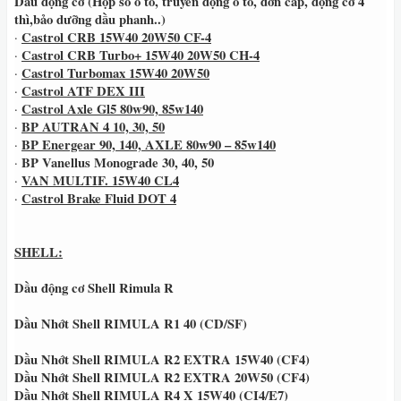
Dầu động cơ (Hộp số ô tô, truyền động ô tô, đơn cấp, động cơ 4
thì,bảo dưỡng dầu phanh..)
Castrol CRB 15W40 20W50 CF-4
·
Castrol CRB Turbo+ 15W40 20W50 CH-4
·
Castrol Turbomax 15W40 20W50
·
Castrol ATF DEX III
·
Castrol Axle Gl5 80w90, 85w140
·
BP AUTRAN 4 10, 30, 50
·
BP Energear 90, 140, AXLE 80w90 – 85w140
·
BP Vanellus Monograde 30, 40, 50
·
VAN MULTIF. 15W40 CL4
·
Castrol Brake Fluid DOT 4
·
SHELL:
Dầu động cơ Shell Rimula R
Dầu Nhớt Shell RIMULA R1 40 (CD/SF)
Dầu Nhớt Shell RIMULA R2 EXTRA 15W40 (CF4)
Dầu Nhớt Shell RIMULA R2 EXTRA 20W50 (CF4)
Dầu Nhớt Shell RIMULA R4 X 15W40 (CI4/E7)