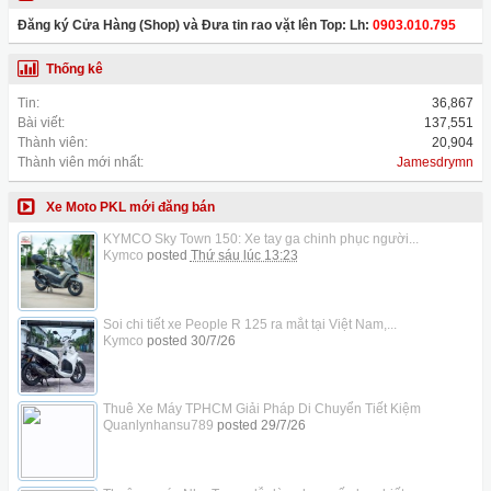
Đăng ký Cửa Hàng (Shop) và Đưa tin rao vặt lên Top: Lh:
0903.010.795
Thống kê
Tin:
36,867
Bài viết:
137,551
Thành viên:
20,904
Thành viên mới nhất:
Jamesdrymn
Xe Moto PKL mới đăng bán
KYMCO Sky Town 150: Xe tay ga chinh phục người...
Kymco
posted
Thứ sáu lúc 13:23
Soi chi tiết xe People R 125 ra mắt tại Việt Nam,...
Kymco
posted
30/7/26
Thuê Xe Máy TPHCM Giải Pháp Di Chuyển Tiết Kiệm
Quanlynhansu789
posted
29/7/26