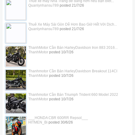
Thuê xe máy Nha Trang dễ dàng hơn nếu bạn biết...
Quanlynhansu789
posted
21/7/26
Thuê Xe Máy Sài Gòn Dễ Hơn Bao Giờ Hết Với Dịch...
Quanlynhansu789
posted
21/7/26
ThanhMotor Cần Bán HarleyDavidson Iron 883 2016...
ThanhMotor
posted
10/7/26
Thanhmotor Cần Bán HarleyDavidson Breakout 114CI
ThanhMotor
posted
10/7/26
Thanhmotor Cần Bán Triumph Trident 660 Model 2022
ThanhMotor
posted
10/7/26
___HONDA CBR 600RR Repsol___
HITMEN_Bi
posted
30/6/26