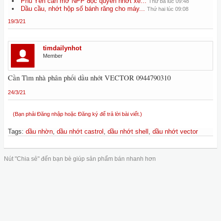
Phú Yên cần mở NPP độc quyền nhớt xe...
Thứ ba lúc 09:48
Dầu cầu, nhớt hộp số bánh răng cho máy...
Thứ hai lúc 09:08
19/3/21
timdailynhot
Member
Cần Tìm nhà phân phối dầu nhớt VECTOR 0944790310
24/3/21
(Bạn phải Đăng nhập hoặc Đăng ký để trả lời bài viết.)
Tags
:
dầu nhờn
,
dầu nhớt castrol
,
dầu nhớt shell
,
dầu nhớt vector
Nút "Chia sẻ" đến bạn bè giúp sản phẩm bán nhanh hơn