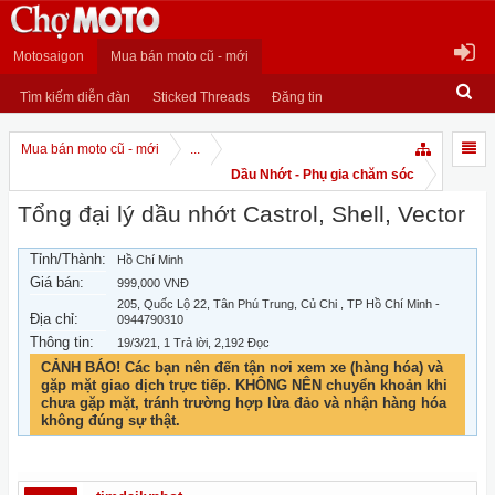
Motosaigon
Mua bán moto cũ - mới
Tìm kiếm diễn đàn
Sticked Threads
Đăng tin
Mua bán moto cũ - mới
...
Dầu Nhớt - Phụ gia chăm sóc
Tổng đại lý dầu nhớt Castrol, Shell, Vector
Tỉnh/Thành:
Hồ Chí Minh
Giá bán:
999,000 VNĐ
205, Quốc Lộ 22, Tân Phú Trung, Củ Chi , TP Hồ Chí Minh -
Địa chỉ:
0944790310
Thông tin:
19/3/21
, 1 Trả lời, 2,192 Đọc
CẢNH BÁO! Các bạn nên đến tận nơi xem xe (hàng hóa) và
gặp mặt giao dịch trực tiếp. KHÔNG NÊN chuyển khoản khi
chưa gặp mặt, tránh trường hợp lừa đảo và nhận hàng hóa
không đúng sự thật.