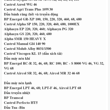
Castrol Anvol WG 46
Castrol Agri Trans Plus 10W30
Dầu bánh răng (hở) và truyền động
BP Energol GR-XP 100, 150, 220, 320, 460, 68, 680
Castrol Alpha SP 150, 220, 320, 460, 680, 1000EX
Alphasyn EP 220, 320, 460; Alphasyn PG 320
Alphasyn GS 220, 320, 460, 680
Alpha SMR 150 HEAVY X
Castrol Manual Gl4 140 90
Castrol Molub Alloy 8031/1500
Castrol Viscogen KL 15 (dầu xích tải)
Dầu máy nén khí
BP Energol RC-R 32, 46, 68; RC 100; RC - S 8000 VG 46, VG 32,
VG 68
Castrol Aircol SR 32, 46, 68; Aircol MR 32 46 68
Dầu máy nén lạnh
BP Energol LPT 46, 68; LPT-F 46, Aircol LPT 68
Dầu truyền nhiệt
BP Transcal
Castrol Perfecto HT5
Dầu Tua -Bin