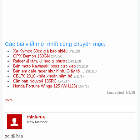
Các bài viết mới nhất cùng chuyên mục:
Xe Kymco 50cc giá bao nhiêu
3/10/20
GPX Demon 150GN
28/8/20
Raider đi làm, đi học & phượt
14/11/18
Bán moto Kawasaki boss cực đẹp
2/11/18
Bán em cafe racer như hình. Giấy tờ...
13/1/18
CB170 2010 khỏe khoắn,hầm hố
2/11/17
Cần bán Nouvo4 135RC
19/8/17
Honda Fortune Wings 125 (WH125)
15/7/17
Last edited:
5/2/15
2/2/15
thinh-rua
New Member
xe đã bán