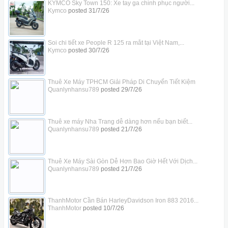
KYMCO Sky Town 150: Xe tay ga chinh phục người...
Kymco
posted
31/7/26
Soi chi tiết xe People R 125 ra mắt tại Việt Nam,...
Kymco
posted
30/7/26
Thuê Xe Máy TPHCM Giải Pháp Di Chuyển Tiết Kiệm
Quanlynhansu789
posted
29/7/26
Thuê xe máy Nha Trang dễ dàng hơn nếu bạn biết...
Quanlynhansu789
posted
21/7/26
Thuê Xe Máy Sài Gòn Dễ Hơn Bao Giờ Hết Với Dịch...
Quanlynhansu789
posted
21/7/26
ThanhMotor Cần Bán HarleyDavidson Iron 883 2016...
ThanhMotor
posted
10/7/26