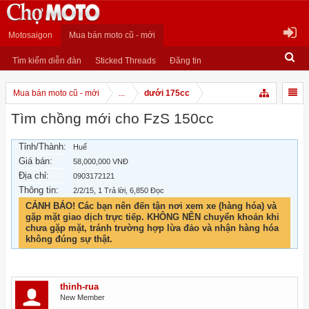
Motosaigon
Mua bán moto cũ - mới
Tìm kiếm diễn đàn
Sticked Threads
Đăng tin
Mua bán moto cũ - mới
...
dưới 175cc
Tìm chồng mới cho FzS 150cc
Tỉnh/Thành:
Huế
Giá bán:
58,000,000 VNĐ
Địa chỉ:
0903172121
Thông tin:
2/2/15
, 1 Trả lời, 6,850 Đọc
CẢNH BÁO! Các bạn nên đến tận nơi xem xe (hàng hóa) và
gặp mặt giao dịch trực tiếp. KHÔNG NÊN chuyển khoản khi
chưa gặp mặt, tránh trường hợp lừa đảo và nhận hàng hóa
không đúng sự thật.
thinh-rua
New Member