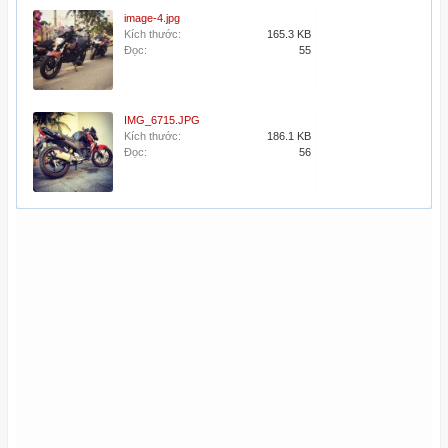
image-4.jpg
Kích thước:
165.3 KB
Đọc:
55
IMG_6715.JPG
Kích thước:
186.1 KB
Đọc:
56