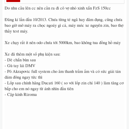
Do nhu cầu lên cc nên cần ra đi cô vợ nhỏ xinh xắn FzS 150cc
Đăng kí lần đầu 10/2013. Chưa từng té ngã hay đâm đụng, cũng chưa
bao giờ mở máy ra chọc ngoáy gì cả, máy móc xe nguyên zin, bao thợ
thầy test máy.
Xe chạy rất ít nên odo chưa tới 5000km, bao không tua đồng hồ máy
Xe đã thêm một số phụ kiện sau:
- Dè chắn bùn sau
- Gù tay lái DMV
- Pô Akrapovic full system cho âm thanh trầm ấm và có sức giải tán
đám đông ngay tức thì
- Lốp sau chính hãng Ducati 160 ( so với lốp zin chỉ 140 ) làm tăng cơ
bắp cho em nó ngay từ ánh nhìn đầu tiên
- Cặp kính Rizoma