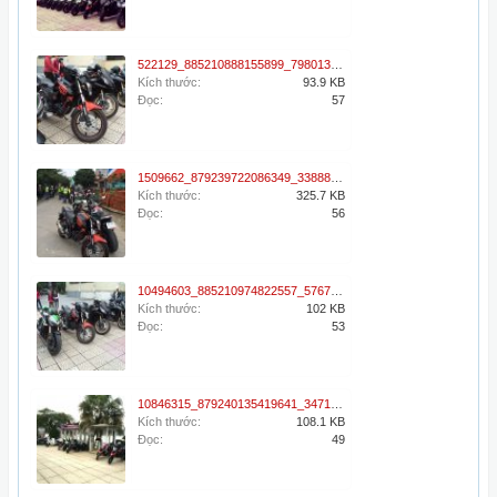
522129_885210888155899_7980130919622267887_n.jpg
Kích thước:
93.9 KB
Đọc:
57
1509662_879239722086349_3388860891534344653_n.jpg
Kích thước:
325.7 KB
Đọc:
56
10494603_885210974822557_5767612891011448840_n.jpg
Kích thước:
102 KB
Đọc:
53
10846315_879240135419641_3471428036766698128_n.jpg
Kích thước:
108.1 KB
Đọc:
49