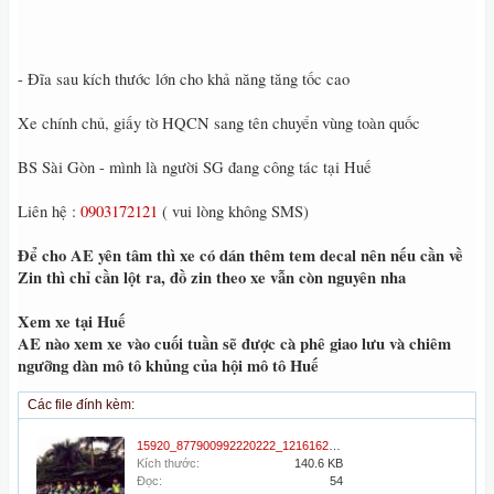
- Đĩa sau kích thước lớn cho khả năng tăng tốc cao
Xe chính chủ, giấy tờ HQCN sang tên chuyển vùng toàn quốc
BS Sài Gòn - mình là người SG đang công tác tại Huế
Liên hệ :
0903172121
( vui lòng không SMS)
Để cho AE yên tâm thì xe có dán thêm tem decal nên nếu cần về
Zin thì chỉ cần lột ra, đồ zin theo xe vẫn còn nguyên nha
Xem xe tại Huế
AE nào xem xe vào cuối tuần sẽ được cà phê giao lưu và chiêm
ngưỡng dàn mô tô khủng của hội mô tô Huế
Các file đính kèm:
15920_877900992220222_1216162087779790323_n.jpg
Kích thước:
140.6 KB
Đọc:
54