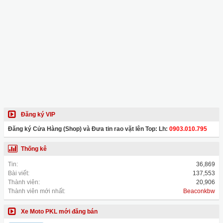
Đăng ký VIP
Đăng ký Cửa Hàng (Shop) và Đưa tin rao vặt lên Top: Lh:
0903.010.795
Thống kê
Tin:
36,869
Bài viết:
137,553
Thành viên:
20,906
Thành viên mới nhất:
Beaconkbw
Xe Moto PKL mới đăng bán