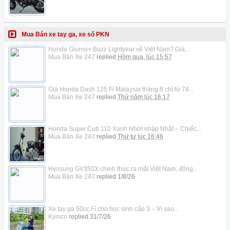
Mua Bán xe tay ga, xe số PKN
Honda Giorno+ Buzz Lightyear về Việt Nam? Giá...
Mua Bán Xe 247
replied
Hôm qua, lúc 15:57
Giá Honda Dash 125 Fi Malaysia tháng 8 chỉ từ 74...
Mua Bán Xe 247
replied
Thứ năm lúc 16:17
Honda Super Cub 110 Xanh Nhớt nhập Nhật – Chiếc...
Mua Bán Xe 247
replied
Thứ tư lúc 16:46
Hyosung GV350X chính thức ra mắt Việt Nam, động...
Mua Bán Xe 247
replied
1/8/26
Xe tay ga 50cc Fi cho học sinh cấp 3 – Vì sao...
Kymco
replied
31/7/26