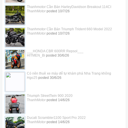
Thanhmotor Cần Bán HarleyDavidson Breakout 114CI
ThanhMotor
posted
10/7/26
Thanhmotor Cần Bán Triumph Trident 660 Model 2022
ThanhMotor
posted
10/7/26
___HONDA CBR 600RR Repsol___
HITMEN_Bi
posted
30/6/26
Có nên thuê xe máy để tự khám phá Nha Trang không
Hgo25
posted
30/6/26
Triumph StreetTwin 900 2020
ThanhMotor
posted
14/6/26
Ducati Scrambler1100 Sport Pro 2022
ThanhMotor
posted
14/6/26