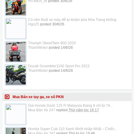
HITMEN_Bi
posted
30/6/26
Có nên thuê xe máy để tự khám phá Nha Trang không
Hgo25
posted
30/6/26
Triumph StreetTwin 900 2020
ThanhMotor
posted
14/6/26
Ducati Scrambler1100 Sport Pro 2022
ThanhMotor
posted
14/6/26
Mua Bán xe tay ga, xe số PKN
Giá Honda Dash 125 Fi Malaysia tháng 8 chỉ từ 74...
Mua Bán Xe 247
replied
Thứ năm lúc 16:17
Honda Super Cub 110 Xanh Nhớt nhập Nhật – Chiếc...
Mua Bán Xe 247
replied
Thứ tư lúc 16:46