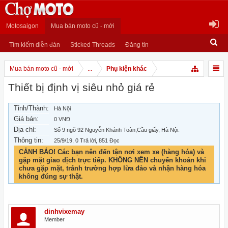
Motosaigon
Mua bán moto cũ - mới
Tìm kiếm diễn đàn
Sticked Threads
Đăng tin
Mua bán moto cũ - mới
...
Phụ kiện khác
Thiết bị định vị siêu nhỏ giá rẻ
Tỉnh/Thành:
Hà Nội
Giá bán:
0 VNĐ
Địa chỉ:
Số 9 ngõ 92 Nguyễn Khánh Toàn,Cầu giấy, Hà Nội.
Thông tin:
25/9/19
, 0 Trả lời, 851 Đọc
CẢNH BÁO! Các bạn nên đến tận nơi xem xe (hàng hóa) và
gặp mặt giao dịch trực tiếp. KHÔNG NÊN chuyển khoản khi
chưa gặp mặt, tránh trường hợp lừa đảo và nhận hàng hóa
không đúng sự thật.
dinhvixemay
Member