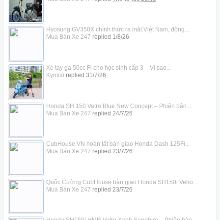
Hyosung GV350X chính thức ra mắt Việt Nam, động...
Mua Bán Xe 247
replied
1/8/26
Xe tay ga 50cc Fi cho học sinh cấp 3 – Vì sao...
Kymco
replied
31/7/26
Honda SH 150 Vetro Blue New Concept – Phiên bản...
Mua Bán Xe 247
replied
24/7/26
CubHouse VN hoàn tất bàn giao Honda Dash 125Fi...
Mua Bán Xe 247
replied
23/7/26
Quốc Cường CubHouse bàn giao Honda SH150i Vetro...
Mua Bán Xe 247
replied
23/7/26