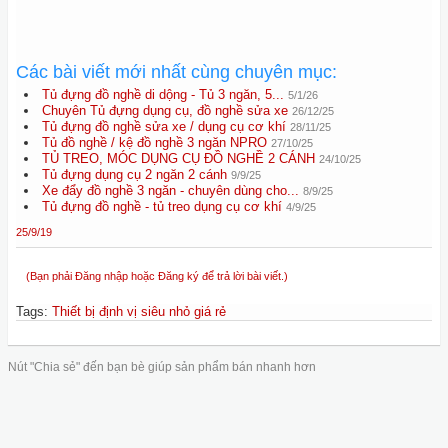
Các bài viết mới nhất cùng chuyên mục:
Tủ đựng đồ nghề di dộng - Tủ 3 ngăn, 5...
5/1/26
Chuyên Tủ đựng dụng cụ, đồ nghề sửa xe
26/12/25
Tủ đựng đồ nghề sửa xe / dụng cụ cơ khí
28/11/25
Tủ đồ nghề / kệ đồ nghề 3 ngăn NPRO
27/10/25
TỦ TREO, MÓC DỤNG CỤ ĐỒ NGHỀ 2 CÁNH
24/10/25
Tủ đựng dụng cụ 2 ngăn 2 cánh
9/9/25
Xe đẩy đồ nghề 3 ngăn - chuyên dùng cho...
8/9/25
Tủ đựng đồ nghề - tủ treo dụng cụ cơ khí
4/9/25
25/9/19
(Bạn phải Đăng nhập hoặc Đăng ký để trả lời bài viết.)
Tags
:
Thiết bị định vị siêu nhỏ giá rẻ
Nút "Chia sẻ" đến bạn bè giúp sản phẩm bán nhanh hơn