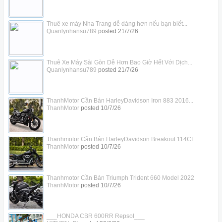
Thuê xe máy Nha Trang dễ dàng hơn nếu bạn biết...
Quanlynhansu789
posted
21/7/26
Thuê Xe Máy Sài Gòn Dễ Hơn Bao Giờ Hết Với Dịch...
Quanlynhansu789
posted
21/7/26
ThanhMotor Cần Bán HarleyDavidson Iron 883 2016...
ThanhMotor
posted
10/7/26
Thanhmotor Cần Bán HarleyDavidson Breakout 114CI
ThanhMotor
posted
10/7/26
Thanhmotor Cần Bán Triumph Trident 660 Model 2022
ThanhMotor
posted
10/7/26
___HONDA CBR 600RR Repsol___