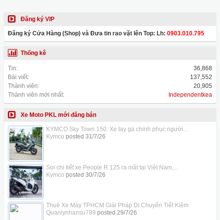
Đăng ký VIP
Đăng ký Cửa Hàng (Shop) và Đưa tin rao vặt lên Top: Lh:
0903.010.795
Thống kê
Tin:
36,868
Bài viết:
137,552
Thành viên:
20,905
Thành viên mới nhất:
Independentkea
Xe Moto PKL mới đăng bán
KYMCO Sky Town 150: Xe tay ga chinh phục người...
Kymco
posted
31/7/26
Soi chi tiết xe People R 125 ra mắt tại Việt Nam,...
Kymco
posted
30/7/26
Thuê Xe Máy TPHCM Giải Pháp Di Chuyển Tiết Kiệm
Quanlynhansu789
posted
29/7/26