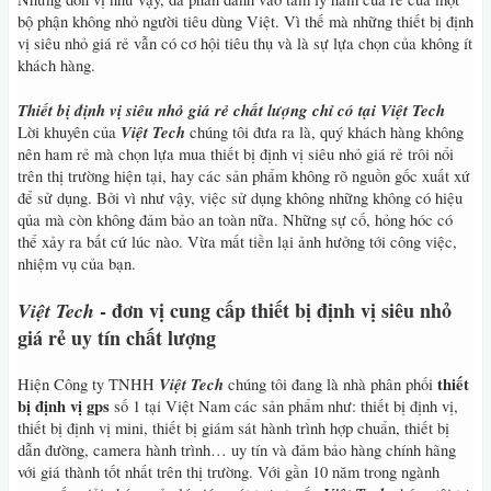
bộ phận không nhỏ người tiêu dùng Việt. Vì thế mà những thiết bị định
vị siêu nhỏ giá rẻ vẫn có cơ hội tiêu thụ và là sự lựa chọn của không ít
khách hàng.
Thiết bị định vị siêu nhỏ giá rẻ chất lượng chỉ có tại Việt Tech
Việt Tech
Lời khuyên của
chúng tôi đưa ra là, quý khách hàng không
nên ham rẻ mà chọn lựa mua thiết bị định vị siêu nhỏ giá rẻ trôi nổi
trên thị trường hiện tại, hay các sản phẩm không rõ nguồn gốc xuất xứ
để sử dụng. Bởi vì như vậy, việc sử dụng không những không có hiệu
qủa mà còn không đảm bảo an toàn nữa. Những sự cố, hỏng hóc có
thể xảy ra bất cứ lúc nào. Vừa mất tiền lại ảnh hưởng tới công việc,
nhiệm vụ của bạn.
- đơn vị cung cấp thiết bị định vị siêu nhỏ
Việt Tech
giá rẻ uy tín chất lượng
Việt Tech
thiết
Hiện Công ty TNHH
chúng tôi đang là nhà phân phối
bị định vị gps
số 1 tại Việt Nam các sản phẩm như: thiết bị định vị,
thiết bị định vị mini, thiết bị giám sát hành trình hợp chuẩn, thiết bị
dẫn đường, camera hành trình… uy tín và đảm bảo hàng chính hãng
với giá thành tốt nhất trên thị trường. Với gần 10 năm trong ngành