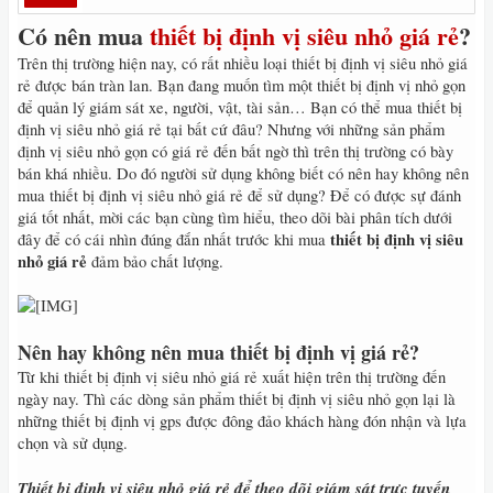
Có nên mua
thiết bị định vị siêu nhỏ giá rẻ
?
Trên thị trường hiện nay, có rất nhiều loại thiết bị định vị siêu nhỏ giá
rẻ được bán tràn lan. Bạn đang muốn tìm một thiết bị định vị nhỏ gọn
để quản lý giám sát xe, người, vật, tài sản… Bạn có thể mua thiết bị
định vị siêu nhỏ giá rẻ tại bất cứ đâu? Nhưng với những sản phẩm
định vị siêu nhỏ gọn có giá rẻ đến bất ngờ thì trên thị trường có bày
bán khá nhiều. Do đó người sử dụng không biết có nên hay không nên
mua thiết bị định vị siêu nhỏ giá rẻ để sử dụng? Để có được sự đánh
giá tốt nhất, mời các bạn cùng tìm hiểu, theo dõi bài phân tích dưới
thiết bị định vị siêu
đây để có cái nhìn đúng đắn nhất trước khi mua
nhỏ giá rẻ
đảm bảo chất lượng.
Nên hay không nên mua thiết bị định vị giá rẻ?
Từ khi thiết bị định vị siêu nhỏ giá rẻ xuất hiện trên thị trường đến
ngày nay. Thì các dòng sản phẩm thiết bị định vị siêu nhỏ gọn lại là
những thiết bị định vị gps được đông đảo khách hàng đón nhận và lựa
chọn và sử dụng.
Thiết bị định vị siêu nhỏ giá rẻ để theo dõi giám sát trực tuyến