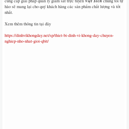
Việt Tech
cung cấp giải pháp quản lý giám sát trực tuyến
chúng tôi tự
hào sẽ mang lại cho quý khách hàng các sản phẩm chất lượng và tốt
nhất.
Xem thêm thông tin tại đây
https://dinhvikhongday.net/sp/thiet-bi-dinh-vi-khong-day-chuyen-
nghiep-nho-nhat-gioi-qbit/