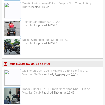
Có nên thuê xe máy để tự khám phá Nha Trang không
Hgo25
posted
30/6/26
Triumph StreetTwin 900 2020
ThanhMotor
posted
14/6/26
Ducati Scrambler1100 Sport Pro 2022
ThanhMotor
posted
14/6/26
Mua Bán xe tay ga, xe số PKN
Giá Honda Dash 125 Fi Malaysia tháng 8 chỉ từ 74...
Mua Bán Xe 247
replied
Hôm qua, lúc 16:17
Honda Super Cub 110 Xanh Nhớt nhập Nhật – Chiếc...
Mua Bán Xe 247
replied
Thứ tư lúc 16:46