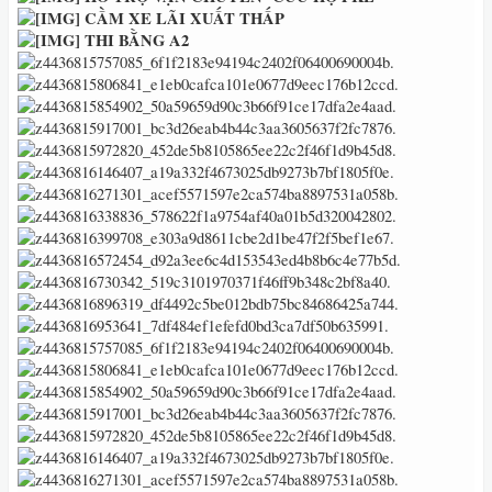
CẦM XE LÃI XUẤT THẤP
THI BẰNG A2