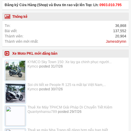
Đăng ký Cửa Hàng (Shop) và Đưa tin rao vặt lên Top: Lh:
0903.010.795
Thống kê
Tin:
36,868
Bài viết:
137,552
Thành viên:
20,904
Thành viên mới nhất:
Jamesdrymn
Xe Moto PKL mới đăng bán
KYMCO Sky Town 150: Xe tay ga chinh phục người...
Kymco
posted
31/7/26
Soi chi tiết xe People R 125 ra mắt tại Việt Nam,...
Kymco
posted
30/7/26
Thuê Xe Máy TPHCM Giải Pháp Di Chuyển Tiết Kiệm
Quanlynhansu789
posted
29/7/26
Thuê xe máy Nha Trang dễ dàng hơn nếu bạn biết...