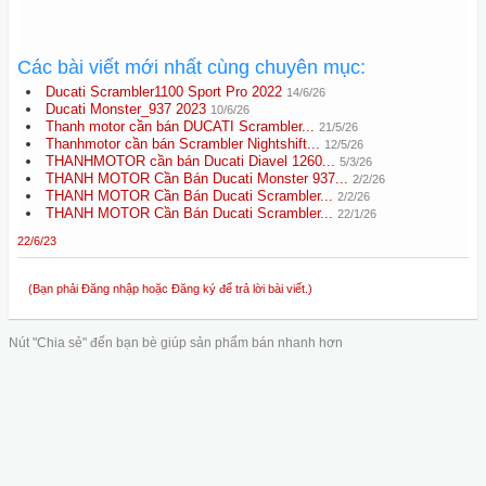
Các bài viết mới nhất cùng chuyên mục:
Ducati Scrambler1100 Sport Pro 2022
14/6/26
Ducati Monster_937 2023
10/6/26
Thanh motor cần bán DUCATI Scrambler...
21/5/26
Thanhmotor cần bán Scrambler Nightshift...
12/5/26
THANHMOTOR cần bán Ducati Diavel 1260...
5/3/26
THANH MOTOR Cần Bán Ducati Monster 937...
2/2/26
THANH MOTOR Cần Bán Ducati Scrambler...
2/2/26
THANH MOTOR Cần Bán Ducati Scrambler...
22/1/26
22/6/23
(Bạn phải Đăng nhập hoặc Đăng ký để trả lời bài viết.)
Nút "Chia sẻ" đến bạn bè giúp sản phẩm bán nhanh hơn