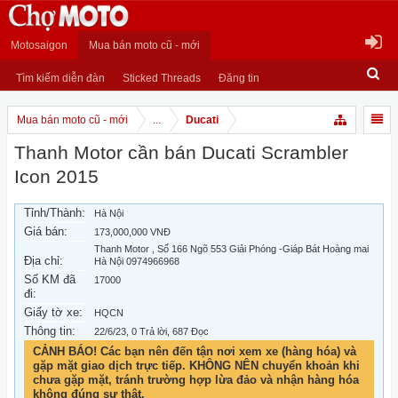
Motosaigon
Mua bán moto cũ - mới
Tìm kiếm diễn đàn
Sticked Threads
Đăng tin
Mua bán moto cũ - mới
...
Ducati
Thanh Motor cần bán Ducati Scrambler
Icon 2015
Tỉnh/Thành:
Hà Nội
Giá bán:
173,000,000 VNĐ
Thanh Motor , Số 166 Ngõ 553 Giải Phóng -Giáp Bát Hoàng mai
Địa chỉ:
Hà Nội 0974966968
Số KM đã
17000
đi:
Giấy tờ xe:
HQCN
Thông tin:
22/6/23
, 0 Trả lời, 687 Đọc
CẢNH BÁO! Các bạn nên đến tận nơi xem xe (hàng hóa) và
gặp mặt giao dịch trực tiếp. KHÔNG NÊN chuyển khoản khi
chưa gặp mặt, tránh trường hợp lừa đảo và nhận hàng hóa
không đúng sự thật.