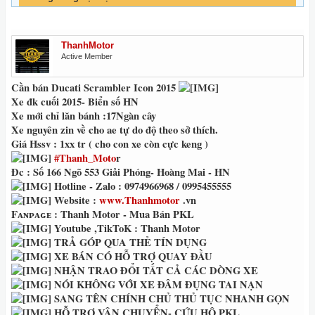
ThanhMotor
Active Member
Cần bán Ducati Scrambler Icon 2015
Xe đk cuối 2015- Biển số HN
Xe mới chỉ lăn bánh :17Ngàn cây
Xe nguyên zin về cho ae tự do độ theo sở thích.
Giá Hssv : 1xx tr ( cho con xe còn cực keng )
#Thanh_Moto
r
Đc : Số 166 Ngõ 553 Giải Phóng- Hoàng Mai - HN
Hotline - Zalo : 0974966968 / 0995455555
Website :
www.Thanhmotor
.vn
Fᴀɴᴘᴀɢᴇ : Thanh Motor - Mua Bán PKL
Youtube ,TikToK : Thanh Motor
TRẢ GÓP QUA THẺ TÍN DỤNG
XE BÁN CÓ HỖ TRỢ QUAY ĐẦU
NHẬN TRAO ĐỔI TẤT CẢ CÁC DÒNG XE
NÓI KHÔNG VỚI XE ĐÂM ĐỤNG TAI NẠN
SANG TÊN CHÍNH CHỦ THỦ TỤC NHANH GỌN
HỖ TRỢ VẬN CHUYỂN- CỨU HỘ PKL