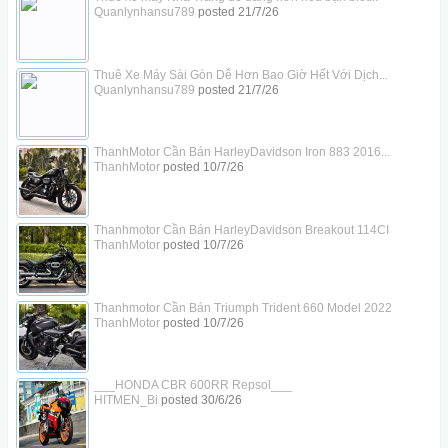
Quanlynhansu789
posted
21/7/26
Thuê Xe Máy Sài Gòn Dễ Hơn Bao Giờ Hết Với Dịch...
Quanlynhansu789
posted
21/7/26
ThanhMotor Cần Bán HarleyDavidson Iron 883 2016...
ThanhMotor
posted
10/7/26
Thanhmotor Cần Bán HarleyDavidson Breakout 114CI
ThanhMotor
posted
10/7/26
Thanhmotor Cần Bán Triumph Trident 660 Model 2022
ThanhMotor
posted
10/7/26
___HONDA CBR 600RR Repsol___
HITMEN_Bi
posted
30/6/26