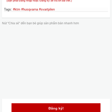
(Bạn phải Đăng nhập hoặc Đăng ký để trả lời bài viết.)
Tags
:
#ktm #husqvarna #svartpilen
Nút "Chia sẻ" đến bạn bè giúp sản phẩm bán nhanh hơn
Đăng ký!