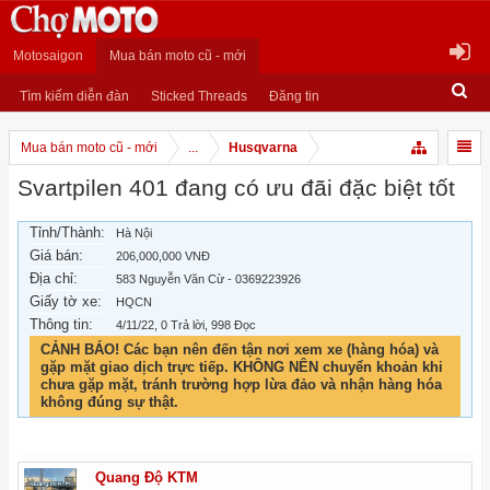
Motosaigon
Mua bán moto cũ - mới
Tìm kiếm diễn đàn
Sticked Threads
Đăng tin
Mua bán moto cũ - mới
...
Husqvarna
Svartpilen 401 đang có ưu đãi đặc biệt tốt
Tỉnh/Thành:
Hà Nội
Giá bán:
206,000,000 VNĐ
Địa chỉ:
583 Nguyễn Văn Cừ - 0369223926
Giấy tờ xe:
HQCN
Thông tin:
4/11/22
, 0 Trả lời, 998 Đọc
CẢNH BÁO! Các bạn nên đến tận nơi xem xe (hàng hóa) và
gặp mặt giao dịch trực tiếp. KHÔNG NÊN chuyển khoản khi
chưa gặp mặt, tránh trường hợp lừa đảo và nhận hàng hóa
không đúng sự thật.
Quang Độ KTM