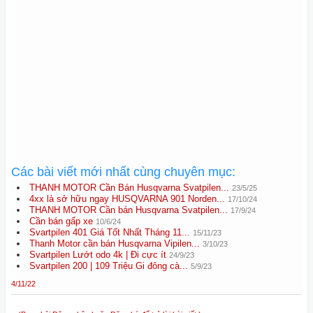
Các bài viết mới nhất cùng chuyên mục:
THANH MOTOR Cần Bán Husqvarna Svatpilen...
23/5/25
4xx là sở hữu ngay HUSQVARNA 901 Norden...
17/10/24
THANH MOTOR Cần bán Husqvarna Svatpilen...
17/9/24
Cần bán gấp xe
10/6/24
Svartpilen 401 Giá Tốt Nhất Tháng 11...
15/11/23
Thanh Motor cần bán Husqvarna Vipilen...
3/10/23
Svartpilen Lướt odo 4k | Đi cực ít
24/9/23
Svartpilen 200 | 109 Triệu Gi đông cà...
5/9/23
4/11/22