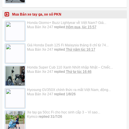
Mua Bán xe tay ga, xe số PKN
Honda Giorno+ Buzz Lightyear về Việt Nam? Giá...
Mua Bán Xe 247
replied
Hôm qua, lúc 15:57
Giá Honda Dash 125 Fi Malaysia tháng 8 chỉ từ 74...
Mua Bán Xe 247
replied
Thứ năm lúc 16:17
Honda Super Cub 110 Xanh Nhớt nhập Nhật – Chiếc...
Mua Bán Xe 247
replied
Thứ tư lúc 16:46
Hyosung GV350X chính thức ra mắt Việt Nam, động...
Mua Bán Xe 247
replied
1/8/26
Xe tay ga 50cc Fi cho học sinh cấp 3 – Vì sao...
Kymco
replied
31/7/26