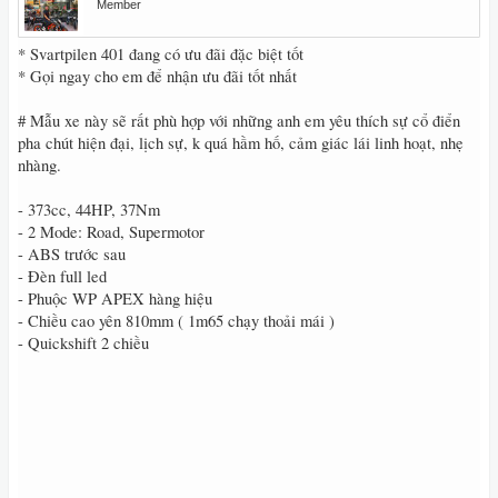
Member
* Svartpilen 401 đang có ưu đãi đặc biệt tốt
* Gọi ngay cho em để nhận ưu đãi tốt nhất
# Mẫu xe này sẽ rất phù hợp với những anh em yêu thích sự cổ điển
pha chút hiện đại, lịch sự, k quá hầm hố, cảm giác lái linh hoạt, nhẹ
nhàng.
- 373cc, 44HP, 37Nm
- 2 Mode: Road, Supermotor
- ABS trước sau
- Đèn full led
- Phuộc WP APEX hàng hiệu
- Chiều cao yên 810mm ( 1m65 chạy thoải mái )
- Quickshift 2 chiều