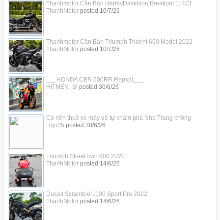
Thanhmotor Cần Bán HarleyDavidson Breakout 114CI
ThanhMotor
posted
10/7/26
Thanhmotor Cần Bán Triumph Trident 660 Model 2022
ThanhMotor
posted
10/7/26
___HONDA CBR 600RR Repsol___
HITMEN_Bi
posted
30/6/26
Có nên thuê xe máy để tự khám phá Nha Trang không
Hgo25
posted
30/6/26
Triumph StreetTwin 900 2020
ThanhMotor
posted
14/6/26
Ducati Scrambler1100 Sport Pro 2022
ThanhMotor
posted
14/6/26