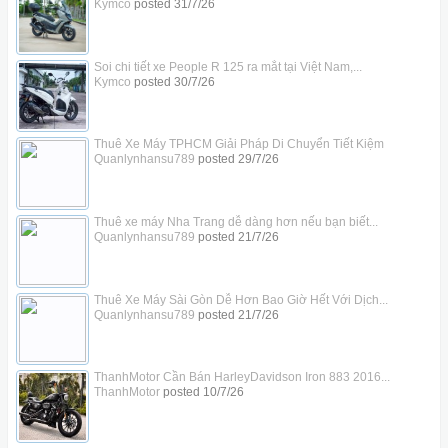
Kymco
posted
31/7/26
Soi chi tiết xe People R 125 ra mắt tại Việt Nam,...
Kymco
posted
30/7/26
Thuê Xe Máy TPHCM Giải Pháp Di Chuyển Tiết Kiệm
Quanlynhansu789
posted
29/7/26
Thuê xe máy Nha Trang dễ dàng hơn nếu bạn biết...
Quanlynhansu789
posted
21/7/26
Thuê Xe Máy Sài Gòn Dễ Hơn Bao Giờ Hết Với Dịch...
Quanlynhansu789
posted
21/7/26
ThanhMotor Cần Bán HarleyDavidson Iron 883 2016...
ThanhMotor
posted
10/7/26