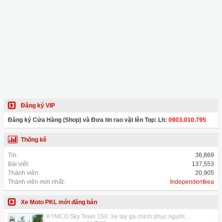
Đăng ký VIP
Đăng ký Cửa Hàng (Shop) và Đưa tin rao vặt lên Top: Lh:
0903.010.795
Thống kê
Tin:
36,869
Bài viết:
137,553
Thành viên:
20,905
Thành viên mới nhất:
Independentkea
Xe Moto PKL mới đăng bán
KYMCO Sky Town 150: Xe tay ga chinh phục người...