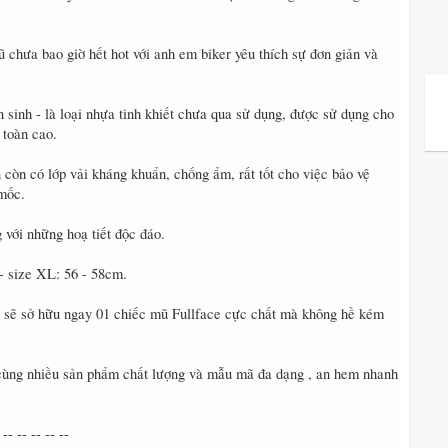
chưa bao giờ hết hot với anh em biker yêu thích sự đơn giản và
sinh - là loại nhựa tinh khiết chưa qua sử dụng, được sử dụng cho
 toàn cao.
 còn có lớp vải kháng khuẩn, chống ẩm, rất tốt cho việc bảo vệ
mốc.
 với những hoạ tiết độc đáo.
- size XL: 56 - 58cm.
m sẽ sở hữu ngay 01 chiếc mũ Fullface cực chất mà không hề kém
cùng nhiều sản phẩm chất lượng và mẫu mã đa dạng , an hem nhanh
 -- -- -- -- --