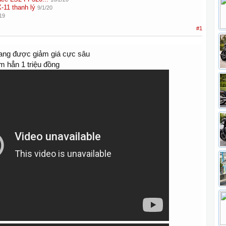
11 thanh lý
9/1/20
19
#1
ang được giảm giá cực sâu
m hẳn 1 triệu đồng