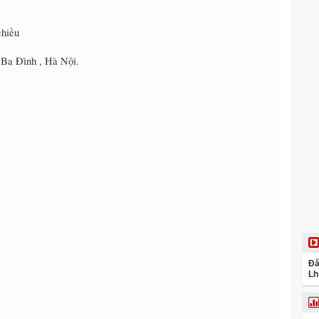
chiều
 Ba Đình , Hà Nội.
Đă
Lh