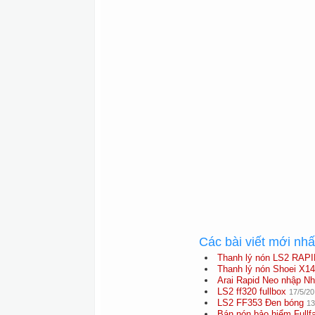
Các bài viết mới nh
Thanh lý nón LS2 RAPI
Thanh lý nón Shoei X1
Arai Rapid Neo nhập Nh
LS2 ff320 fullbox
17/5/20
LS2 FF353 Đen bóng
13
Bán nón bảo hiểm Fullf