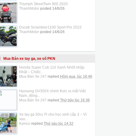
Triumph StreetTwin 900 2020
ThanhMotor
posted
14/6/26
Ducati Scrambler1100 Sport Pro 2022
ThanhMotor
posted
14/6/26
Mua Bán xe tay ga, xe số PKN
Honda Super Cub 110 Xanh Nhớt nhập
Nhật – Chiếc...
Mua Bán Xe 247
replied
Hôm qua, lúc 16:46
Hyosung GV350X chính thức ra mắt Việt
Nam, động...
Mua Bán Xe 247
replied
Thứ bảy lúc 16:36
Xe tay ga 50cc Fi cho học sinh cấp 3 – Vì
sao...
Kymco
replied
Thứ sáu lúc 14:32