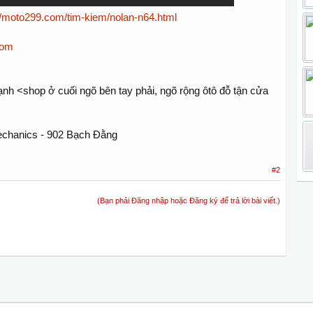
://moto299.com/tim-kiem/nolan-n64.html
com
ạnh <shop ở cuối ngõ bên tay phải, ngõ rộng ôtô đỗ tận cửa
Mechanics - 902 Bạch Đằng
#2
(Bạn phải Đăng nhập hoặc Đăng ký để trả lời bài viết.)