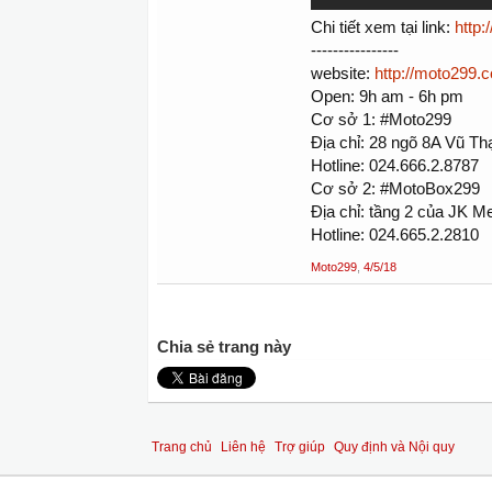
Chi tiết xem tại link:
http
----------------
website:
http://moto299.
Open: 9h am - 6h pm
Cơ sở 1: #Moto299
Địa chỉ: 28 ngõ 8A Vũ Th
Hotline: 024.666.2.8787
Cơ sở 2: #MotoBox299
Địa chỉ: tầng 2 của JK 
Hotline: 024.665.2.2810
Moto299
,
4/5/18
Chia sẻ trang này
Trang chủ
Liên hệ
Trợ giúp
Quy định và Nội quy