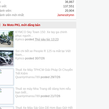
:
36,867
 viết:
137,551
ành viên:
20,904
ành viên mới nhất:
Jamesdrymn
Xe Moto PKL mới đăng bán
KYMCO Sky Town 150: Xe tay ga chinh
phục người...
Kymco
posted
Thứ sáu lúc 13:23
Soi chi tiết xe People R 125 ra mắt tại Việt
Nam,...
Kymco
posted
30/7/26
Thuê Xe Máy TPHCM Giải Pháp Di Chuyển
Tiết Kiệm
Quanlynhansu789
posted
29/7/26
Thuê xe máy Nha Trang dễ dàng hơn nếu
bạn biết...
Quanlynhansu789
posted
21/7/26
Thuê Xe Máy Sài Gòn Dễ Hơn Bao Giờ Hết