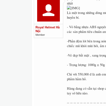
nhất
Là một trong những dòng mũ 
huyền bí.
- Vỏ bằng nhựa ABS nguyên 
Royal Helmet Hà
Nội
các sản phẩm tiêu chuẩn an
Member
-Phần đệm lót bên trong nón
chiếc mũ khỏi mùi hôi, ẩm 
-Vẻ đẹp bắt mặt , sang trọng
- Trọng lượng: 1000g ± 50g 
Chỉ với 550,000 đ là anh e
phầm hầm hố.
Hàng đang có sẵn tại shop 
tay sở hữu nào.
-- -- -- -- -- -- -- -- -- -- -- --