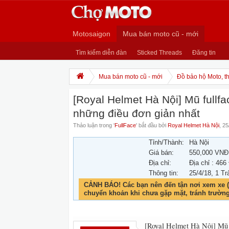
Motosaigon
Mua bán moto cũ - mới
Tìm kiếm diễn đàn
Sticked Threads
Đăng tin
Mua bán moto cũ - mới
Đồ bảo hộ Moto, th
[Royal Helmet Hà Nội] Mũ fullf
những điều đơn giản nhất
Thảo luận trong '
FullFace
' bắt đầu bởi
Royal Helmet Hà Nội
,
25
Tỉnh/Thành:
Hà Nội
Giá bán:
550,000 VNĐ
Địa chỉ:
Địa chỉ : 466
Thông tin:
25/4/18
, 1 Tr
CẢNH BÁO! Các bạn nên đến tận nơi xem xe (
chuyển khoản khi chưa gặp mặt, tránh trườn
[Royal Helmet Hà Nội] Mũ f