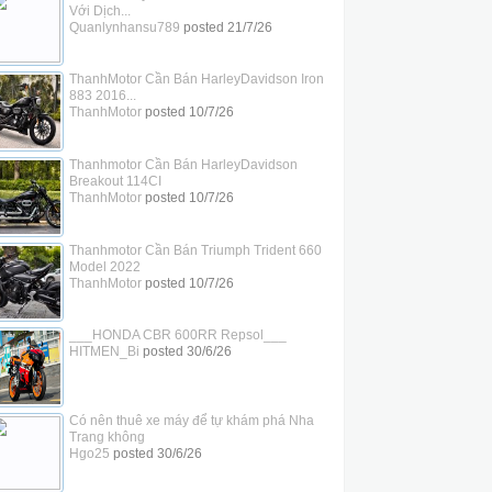
Với Dịch...
Quanlynhansu789
posted
21/7/26
ThanhMotor Cần Bán HarleyDavidson Iron
883 2016...
ThanhMotor
posted
10/7/26
Thanhmotor Cần Bán HarleyDavidson
Breakout 114CI
ThanhMotor
posted
10/7/26
Thanhmotor Cần Bán Triumph Trident 660
Model 2022
ThanhMotor
posted
10/7/26
___HONDA CBR 600RR Repsol___
HITMEN_Bi
posted
30/6/26
Có nên thuê xe máy để tự khám phá Nha
Trang không
Hgo25
posted
30/6/26