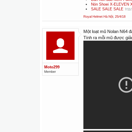
Nón Shoei X-ELEVEN X-
SALE SALE SALE
7/11/
Royal Helmet Hà Nội
,
25/4/18
Một loạt mũ Nolan N64 đ
Tính ra mỗi mũ được giả
Moto299
Member