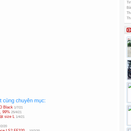
Tin
Bài
Th
Th
ất cùng chuyên mục:
D Black
1/7/21
4, 99%
25/4/21
ật size L
1/4/21
/2/20
ace LS2 FF320...
10/2/20