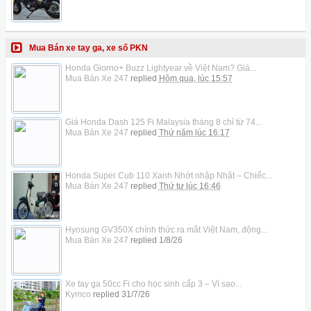
Mua Bán xe tay ga, xe số PKN
Honda Giorno+ Buzz Lightyear về Việt Nam? Giá...
Mua Bán Xe 247
replied
Hôm qua, lúc 15:57
Giá Honda Dash 125 Fi Malaysia tháng 8 chỉ từ 74...
Mua Bán Xe 247
replied
Thứ năm lúc 16:17
Honda Super Cub 110 Xanh Nhớt nhập Nhật – Chiếc...
Mua Bán Xe 247
replied
Thứ tư lúc 16:46
Hyosung GV350X chính thức ra mắt Việt Nam, động...
Mua Bán Xe 247
replied
1/8/26
Xe tay ga 50cc Fi cho học sinh cấp 3 – Vì sao...
Kymco
replied
31/7/26