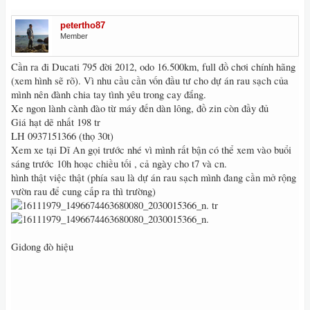
petertho87
Member
Cần ra đi Ducati 795 đời 2012, odo 16.500km, full đồ chơi chính hãng
(xem hình sẽ rõ). Vì nhu cầu cần vốn đầu tư cho dự án rau sạch của
mình nên đành chia tay tình yêu trong cay đắng.
Xe ngon lành cành đào từ máy đến dàn lông, đồ zin còn đầy đủ
Giá hạt dẽ nhất 198 tr
LH 0937151366 (thọ 30t)
Xem xe tại Dĩ An gọi trước nhé vì mình rất bận có thể xem vào buổi
sáng trước 10h hoạc chiều tối , cả ngày cho t7 và cn.
hình thật việc thật (phía sau là dự án rau sạch mình đang cần mở rộng
vườn rau để cung cấp ra thì trường)
tr
Gidong đò hiệu