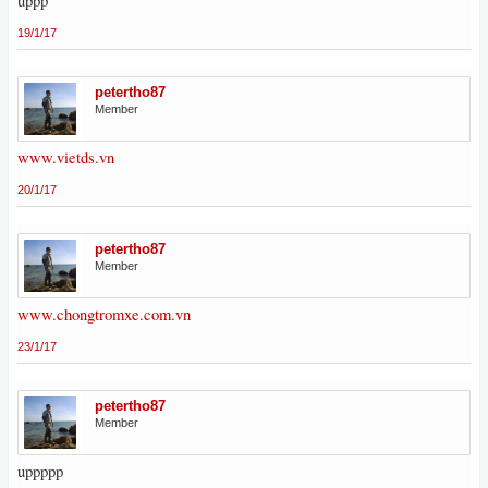
uppp
19/1/17
petertho87
Member
www.vietds.vn
20/1/17
petertho87
Member
www.chongtromxe.com.vn
23/1/17
petertho87
Member
uppppp