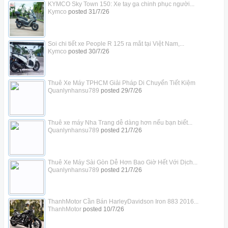
KYMCO Sky Town 150: Xe tay ga chinh phục người...
Kymco
posted
31/7/26
Soi chi tiết xe People R 125 ra mắt tại Việt Nam,...
Kymco
posted
30/7/26
Thuê Xe Máy TPHCM Giải Pháp Di Chuyển Tiết Kiệm
Quanlynhansu789
posted
29/7/26
Thuê xe máy Nha Trang dễ dàng hơn nếu bạn biết...
Quanlynhansu789
posted
21/7/26
Thuê Xe Máy Sài Gòn Dễ Hơn Bao Giờ Hết Với Dịch...
Quanlynhansu789
posted
21/7/26
ThanhMotor Cần Bán HarleyDavidson Iron 883 2016...
ThanhMotor
posted
10/7/26