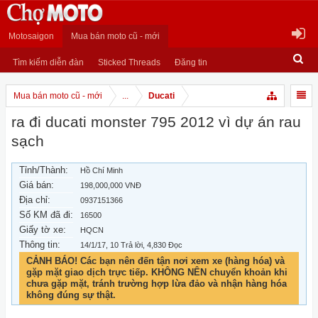
Motosaigon
Mua bán moto cũ - mới
Tìm kiếm diễn đàn
Sticked Threads
Đăng tin
Mua bán moto cũ - mới
...
Ducati
ra đi ducati monster 795 2012 vì dự án rau
sạch
Tỉnh/Thành:
Hồ Chí Minh
Giá bán:
198,000,000 VNĐ
Địa chỉ:
0937151366
Số KM đã đi:
16500
Giấy tờ xe:
HQCN
Thông tin:
14/1/17
, 10 Trả lời, 4,830 Đọc
CẢNH BÁO! Các bạn nên đến tận nơi xem xe (hàng hóa) và
gặp mặt giao dịch trực tiếp. KHÔNG NÊN chuyển khoản khi
chưa gặp mặt, tránh trường hợp lừa đảo và nhận hàng hóa
không đúng sự thật.