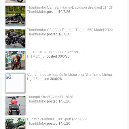
Thanhmotor Cần Bán HarleyDavidson Breakout 114CI
ThanhMotor
posted
10/7/26
Thanhmotor Cần Bán Triumph Trident 660 Model 2022
ThanhMotor
posted
10/7/26
___HONDA CBR 600RR Repsol___
HITMEN_Bi
posted
30/6/26
Có nên thuê xe máy để tự khám phá Nha Trang không
Hgo25
posted
30/6/26
Triumph StreetTwin 900 2020
ThanhMotor
posted
14/6/26
Ducati Scrambler1100 Sport Pro 2022
ThanhMotor
posted
14/6/26