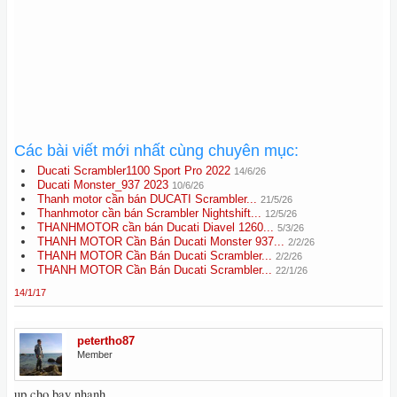
Các bài viết mới nhất cùng chuyên mục:
Ducati Scrambler1100 Sport Pro 2022
14/6/26
Ducati Monster_937 2023
10/6/26
Thanh motor cần bán DUCATI Scrambler...
21/5/26
Thanhmotor cần bán Scrambler Nightshift...
12/5/26
THANHMOTOR cần bán Ducati Diavel 1260...
5/3/26
THANH MOTOR Cần Bán Ducati Monster 937...
2/2/26
THANH MOTOR Cần Bán Ducati Scrambler...
2/2/26
THANH MOTOR Cần Bán Ducati Scrambler...
22/1/26
14/1/17
petertho87
Member
up cho bay nhanh