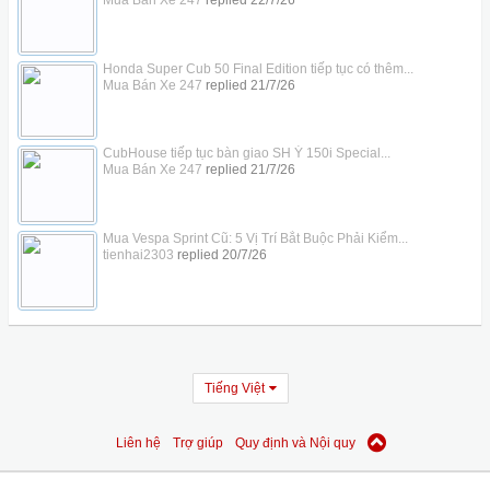
Mua Bán Xe 247
replied
22/7/26
Honda Super Cub 50 Final Edition tiếp tục có thêm...
Mua Bán Xe 247
replied
21/7/26
CubHouse tiếp tục bàn giao SH Ý 150i Special...
Mua Bán Xe 247
replied
21/7/26
Mua Vespa Sprint Cũ: 5 Vị Trí Bắt Buộc Phải Kiểm...
tienhai2303
replied
20/7/26
Tiếng Việt
Liên hệ
Trợ giúp
Quy định và Nội quy