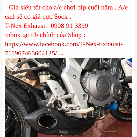
- Giá siêu tốt cho a/e chơi dịp cuối năm . A/e
call sẽ có giá cực Sock ,
T-Nex Exhaust : 0908 91 3399
Inbox tại Fb chính của Shop :
https://www.facebook.com/T-Nex-Exhaust-
711967465604125/…