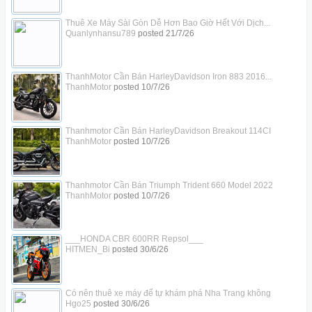
Thuê Xe Máy Sài Gòn Dễ Hơn Bao Giờ Hết Với Dịch...
Quanlynhansu789
posted
21/7/26
ThanhMotor Cần Bán HarleyDavidson Iron 883 2016...
ThanhMotor
posted
10/7/26
Thanhmotor Cần Bán HarleyDavidson Breakout 114CI
ThanhMotor
posted
10/7/26
Thanhmotor Cần Bán Triumph Trident 660 Model 2022
ThanhMotor
posted
10/7/26
___HONDA CBR 600RR Repsol___
HITMEN_Bi
posted
30/6/26
Có nên thuê xe máy để tự khám phá Nha Trang không
Hgo25
posted
30/6/26