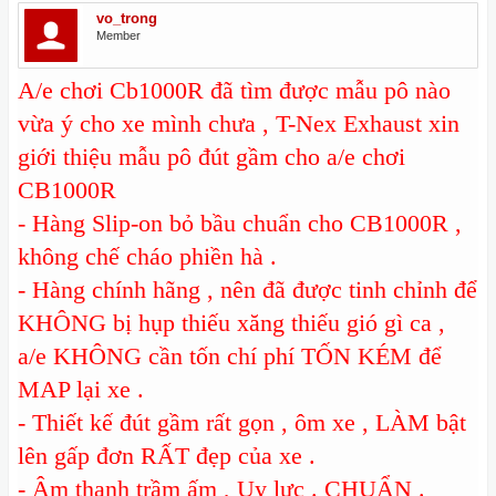
vo_trong
Member
A/e chơi Cb1000R đã tìm được mẫu pô nào
vừa ý cho xe mình chưa , T-Nex Exhaust xin
giới thiệu mẫu pô đút gầm cho a/e chơi
CB1000R
- Hàng Slip-on bỏ bầu chuẩn cho CB1000R ,
không chế cháo phiền hà .
- Hàng chính hãng , nên đã được tinh chỉnh để
KHÔNG bị hụp thiếu xăng thiếu gió gì ca ,
a/e KHÔNG cần tốn chí phí TỐN KÉM để
MAP lại xe .
- Thiết kế đút gầm rất gọn , ôm xe , LÀM bật
lên gấp đơn RẤT đẹp của xe .
- Âm thanh trầm ấm , Uy lực . CHUẨN .