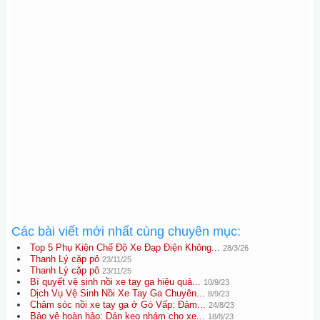
Các bài viết mới nhất cùng chuyên mục:
Top 5 Phụ Kiện Chế Độ Xe Đạp Điện Không...
28/3/26
Thanh Lý cặp pô
23/11/25
Thanh Lý cặp pô
23/11/25
Bí quyết vệ sinh nồi xe tay ga hiệu quả...
10/9/23
Dịch Vụ Vệ Sinh Nồi Xe Tay Ga Chuyên...
8/9/23
Chăm sóc nồi xe tay ga ở Gò Vấp: Đảm...
24/8/23
Bảo vệ hoàn hảo: Dán keo nhám cho xe...
18/8/23