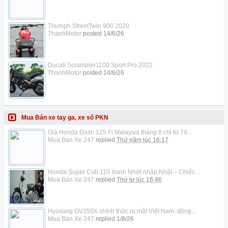
Triumph StreetTwin 900 2020
ThanhMotor
posted
14/6/26
Ducati Scrambler1100 Sport Pro 2022
ThanhMotor
posted
14/6/26
Mua Bán xe tay ga, xe số PKN
Giá Honda Dash 125 Fi Malaysia tháng 8 chỉ từ 74...
Mua Bán Xe 247
replied
Thứ năm lúc 16:17
Honda Super Cub 110 Xanh Nhớt nhập Nhật – Chiếc...
Mua Bán Xe 247
replied
Thứ tư lúc 16:46
Hyosung GV350X chính thức ra mắt Việt Nam, động...
Mua Bán Xe 247
replied
1/8/26