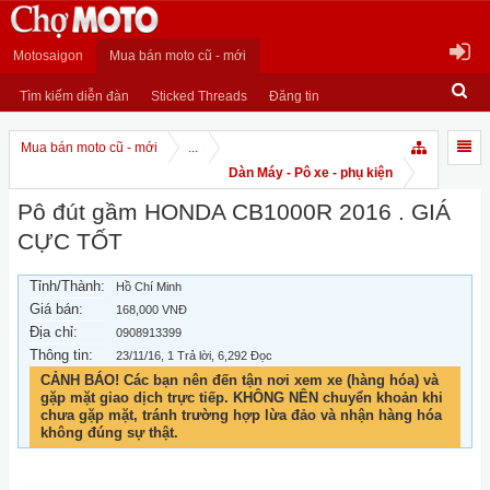
Motosaigon
Mua bán moto cũ - mới
Tìm kiếm diễn đàn
Sticked Threads
Đăng tin
Mua bán moto cũ - mới
...
Dàn Máy - Pô xe - phụ kiện
Pô đút gầm HONDA CB1000R 2016 . GIÁ
CỰC TỐT
Tỉnh/Thành:
Hồ Chí Minh
Giá bán:
168,000 VNĐ
Địa chỉ:
0908913399
Thông tin:
23/11/16
, 1 Trả lời, 6,292 Đọc
CẢNH BÁO! Các bạn nên đến tận nơi xem xe (hàng hóa) và
gặp mặt giao dịch trực tiếp. KHÔNG NÊN chuyển khoản khi
chưa gặp mặt, tránh trường hợp lừa đảo và nhận hàng hóa
không đúng sự thật.