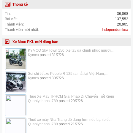
Thống kê
Tin:
36,868
Bài viết:
137,552
Thành viên:
20,905
Thành viên mới nhất:
Independentkea
Xe Moto PKL mới đăng bán
KYMCO Sky Town 150: Xe tay ga chinh phục người...
Kymco
posted
31/7/26
Soi chi tiết xe People R 125 ra mắt tại Việt Nam,...
Kymco
posted
30/7/26
Thuê Xe Máy TPHCM Giải Pháp Di Chuyển Tiết Kiệm
Quanlynhansu789
posted
29/7/26
Thuê xe máy Nha Trang dễ dàng hơn nếu bạn biết...
Quanlynhansu789
posted
21/7/26