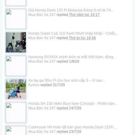
Giá Honda Dash 125 Fi Malaysia tháng 8 chỉ từ 74...
Mua Bán Xe 247
replied
Thứ năm lúc 16:17
Honda Super Cub 110 Xanh Nhớt nhập Nhật – Chiếc...
Mua Bán Xe 247
replied
Thứ tư lúc 16:46
Hyosung GV350X chính thức ra mắt Việt Nam, động...
Mua Bán Xe 247
replied
1/8/26
Xe tay ga 50cc Fi cho học sinh cấp 3 – Vì sao...
Kymco
replied
31/7/26
Honda SH 150 Vetro Blue New Concept – Phiên bản...
Mua Bán Xe 247
replied
24/7/26
CubHouse VN hoàn tất bàn giao Honda Dash 125Fi...
Mua Bán Xe 247
replied
23/7/26