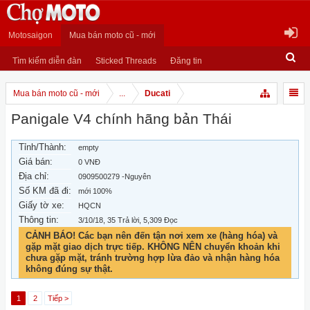
Motosaigon
Mua bán moto cũ - mới
Tìm kiếm diễn đàn
Sticked Threads
Đăng tin
Mua bán moto cũ - mới
...
Ducati
Panigale V4 chính hãng bản Thái
Tỉnh/Thành:
empty
Giá bán:
0 VNĐ
Địa chỉ:
0909500279 -Nguyên
Số KM đã đi:
mới 100%
Giấy tờ xe:
HQCN
Thông tin:
3/10/18
, 35 Trả lời, 5,309 Đọc
CẢNH BÁO! Các bạn nên đến tận nơi xem xe (hàng hóa) và
gặp mặt giao dịch trực tiếp. KHÔNG NÊN chuyển khoản khi
chưa gặp mặt, tránh trường hợp lừa đảo và nhận hàng hóa
không đúng sự thật.
1
2
Tiếp >