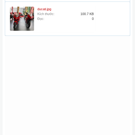
ducati.jpg
Kích thước:
100.7 KB
Đọc:
0