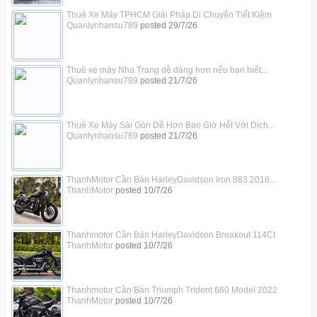
Thuê Xe Máy TPHCM Giải Pháp Di Chuyển Tiết Kiệm
Quanlynhansu789
posted
29/7/26
Thuê xe máy Nha Trang dễ dàng hơn nếu bạn biết...
Quanlynhansu789
posted
21/7/26
Thuê Xe Máy Sài Gòn Dễ Hơn Bao Giờ Hết Với Dịch...
Quanlynhansu789
posted
21/7/26
ThanhMotor Cần Bán HarleyDavidson Iron 883 2016...
ThanhMotor
posted
10/7/26
Thanhmotor Cần Bán HarleyDavidson Breakout 114CI
ThanhMotor
posted
10/7/26
Thanhmotor Cần Bán Triumph Trident 660 Model 2022
ThanhMotor
posted
10/7/26