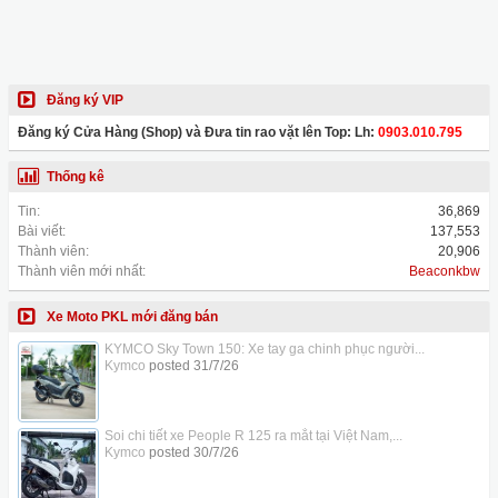
Đăng ký VIP
Đăng ký Cửa Hàng (Shop) và Đưa tin rao vặt lên Top: Lh:
0903.010.795
Thống kê
Tin:
36,869
Bài viết:
137,553
Thành viên:
20,906
Thành viên mới nhất:
Beaconkbw
Xe Moto PKL mới đăng bán
KYMCO Sky Town 150: Xe tay ga chinh phục người...
Kymco
posted
31/7/26
Soi chi tiết xe People R 125 ra mắt tại Việt Nam,...
Kymco
posted
30/7/26