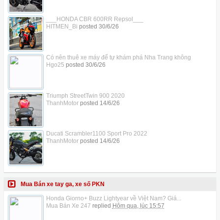
___HONDA CBR 600RR Repsol___
HITMEN_Bi
posted
30/6/26
Có nên thuê xe máy để tự khám phá Nha Trang không
Hgo25
posted
30/6/26
Triumph StreetTwin 900 2020
ThanhMotor
posted
14/6/26
Ducati Scrambler1100 Sport Pro 2022
ThanhMotor
posted
14/6/26
Mua Bán xe tay ga, xe số PKN
Honda Giorno+ Buzz Lightyear về Việt Nam? Giá...
Mua Bán Xe 247
replied
Hôm qua, lúc 15:57