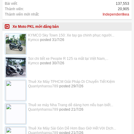
Bài viết:
137,553
Thành viên:
20,905
Thành viên mới nhất:
Independentkea
Xe Moto PKL mới đăng bán
KYMCO Sky Town 150: Xe tay ga chinh phục người...
Kymco
posted
31/7/26
Soi chi tiết xe People R 125 ra mắt tại Việt Nam,...
Kymco
posted
30/7/26
Thuê Xe Máy TPHCM Giải Pháp Di Chuyển Tiết Kiệm
Quanlynhansu789
posted
29/7/26
Thuê xe máy Nha Trang dễ dàng hơn nếu bạn biết...
Quanlynhansu789
posted
21/7/26
Thuê Xe Máy Sài Gòn Dễ Hơn Bao Giờ Hết Với Dịch...
Quanlynhansu789
posted
21/7/26