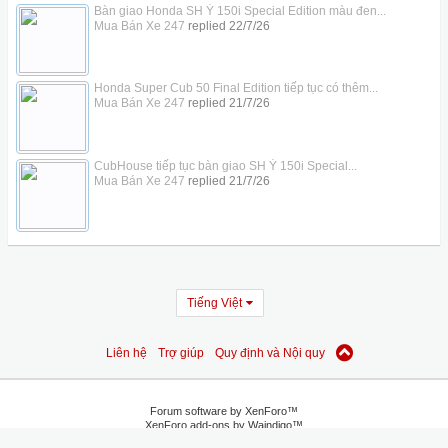
Bàn giao Honda SH Ý 150i Special Edition màu đen...
Mua Bán Xe 247
replied
22/7/26
Honda Super Cub 50 Final Edition tiếp tục có thêm...
Mua Bán Xe 247
replied
21/7/26
CubHouse tiếp tục bàn giao SH Ý 150i Special...
Mua Bán Xe 247
replied
21/7/26
Tiếng Việt
Liên hệ
Trợ giúp
Quy định và Nội quy
Forum software by XenForo™
XenForo add-ons by Waindigo™