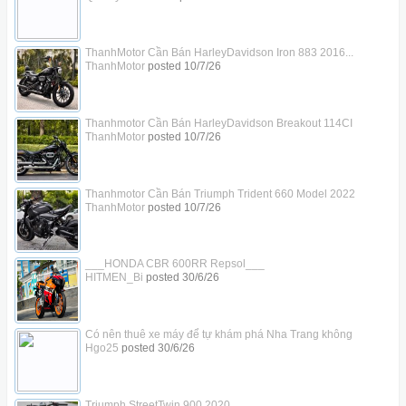
ThanhMotor Cần Bán HarleyDavidson Iron 883 2016...
ThanhMotor
posted
10/7/26
Thanhmotor Cần Bán HarleyDavidson Breakout 114CI
ThanhMotor
posted
10/7/26
Thanhmotor Cần Bán Triumph Trident 660 Model 2022
ThanhMotor
posted
10/7/26
___HONDA CBR 600RR Repsol___
HITMEN_Bi
posted
30/6/26
Có nên thuê xe máy để tự khám phá Nha Trang không
Hgo25
posted
30/6/26
Triumph StreetTwin 900 2020