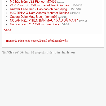
Mũ bảo hiểm LS2 Pioneer MX436
3/1/19
Z1R Roost SE Yellow/Black/Blue/ Cào cào...
26/10/18
Answer Faze Red - Cào cào chuyên dụng...
25/10/18
HJC RPHA X Nate Adams Monster Replica
24/10/18
Caberg Duke Matt Black (đen mờ)
9/10/18
NOLAN N21, PHIÊN BẢN MÀU " XẤU DÃ MAN "
10/9/18
Nón cào cào Z1R Yellow/Blue/Black
10/9/18
6/9/16
(Bạn phải Đăng nhập hoặc Đăng ký để trả lời bài viết.)
Nút "Chia sẻ" đến bạn bè giúp sản phẩm bán nhanh hơn