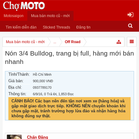
Motosaigon
Mua bán moto cũ - mới
Tìm kiếm diễn đàn
Sticked Threads
Đăng tin
Mua bán moto cũ - mới
...
Off Road
Nón 3/4 Bulldog, trang bị full, hàng mới bán
nhanh
Tỉnh/Thành:
Hồ Chí Minh
Giá bán:
900,000 VNĐ
Địa chỉ:
0937789170
Thông tin:
6/9/16
, 0 Trả lời, 1,853 Đọc
CẢNH BÁO! Các bạn nên đến tận nơi xem xe (hàng hóa) và
gặp mặt giao dịch trực tiếp. KHÔNG NÊN chuyển khoản khi
chưa gặp mặt, tránh trường hợp lừa đảo và nhận hàng hóa
không đúng sự thật.
Chấn Đặng