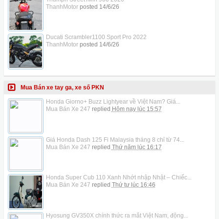
ThanhMotor
posted
14/6/26
Ducati Scrambler1100 Sport Pro 2022
ThanhMotor
posted
14/6/26
Mua Bán xe tay ga, xe số PKN
Honda Giorno+ Buzz Lightyear về Việt Nam? Giá...
Mua Bán Xe 247
replied
Hôm nay lúc 15:57
Giá Honda Dash 125 Fi Malaysia tháng 8 chỉ từ 74...
Mua Bán Xe 247
replied
Thứ năm lúc 16:17
Honda Super Cub 110 Xanh Nhớt nhập Nhật – Chiếc...
Mua Bán Xe 247
replied
Thứ tư lúc 16:46
Hyosung GV350X chính thức ra mắt Việt Nam, động...