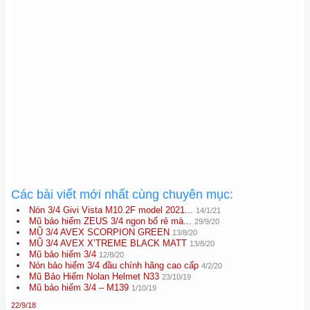
Các bài viết mới nhất cùng chuyên mục:
Nón 3/4 Givi Vista M10.2F model 2021...
14/1/21
Mũ bảo hiểm ZEUS 3/4 ngon bổ rẻ mà...
29/9/20
MŨ 3/4 AVEX SCORPION GREEN
13/8/20
MŨ 3/4 AVEX X’TREME BLACK MATT
13/8/20
Mũ bảo hiểm 3/4
12/8/20
Nón bảo hiểm 3/4 đầu chính hãng cao cấp
4/2/20
Mũ Bảo Hiểm Nolan Helmet N33
23/10/19
Mũ bảo hiểm 3/4 – M139
1/10/19
22/9/18