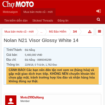
Motosaigon
Mua bán moto cũ - mới
Tìm kiếm diễn đàn
Sticked Threads
Đăng tin
Mua bán moto cũ - mới
...
Mũ Bảo Hiểm
3/4
Nolan N21 Visor Glossy White 14
Tỉnh/Thành:
Đà Nẵng
Giá bán:
5,400,000 VNĐ
Địa chỉ:
Đà Nẵng - 0989345299
Thông tin:
22/9/18
, 0 Trả lời, 1,762 Đọc
CẢNH BÁO! Các bạn nên đến tận nơi xem xe (hàng hóa) và
gặp mặt giao dịch trực tiếp. KHÔNG NÊN chuyển khoản khi
chưa gặp mặt, tránh trường hợp lừa đảo và nhận hàng hóa
không đúng sự thật.
Moto299DaNang
Member