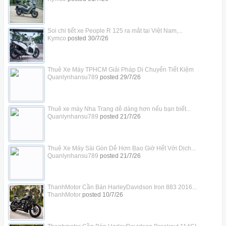
Soi chi tiết xe People R 125 ra mắt tại Việt Nam,...
Kymco
posted
30/7/26
Thuê Xe Máy TPHCM Giải Pháp Di Chuyển Tiết Kiệm
Quanlynhansu789
posted
29/7/26
Thuê xe máy Nha Trang dễ dàng hơn nếu bạn biết...
Quanlynhansu789
posted
21/7/26
Thuê Xe Máy Sài Gòn Dễ Hơn Bao Giờ Hết Với Dịch...
Quanlynhansu789
posted
21/7/26
ThanhMotor Cần Bán HarleyDavidson Iron 883 2016...
ThanhMotor
posted
10/7/26