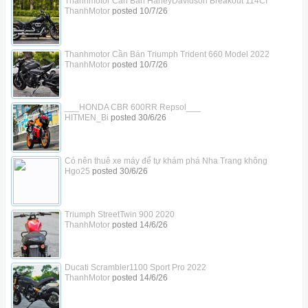
Thanhmotor Cần Bán HarleyDavidson Breakout 114CI
ThanhMotor
posted
10/7/26
Thanhmotor Cần Bán Triumph Trident 660 Model 2022
ThanhMotor
posted
10/7/26
___HONDA CBR 600RR Repsol___
HITMEN_Bi
posted
30/6/26
Có nên thuê xe máy để tự khám phá Nha Trang không
Hgo25
posted
30/6/26
Triumph StreetTwin 900 2020
ThanhMotor
posted
14/6/26
Ducati Scrambler1100 Sport Pro 2022
ThanhMotor
posted
14/6/26