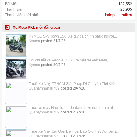
Bài viết:
137,552
Thành viên:
20,905
Thành viên mới nhất:
Independentkea
Xe Moto PKL mới đăng bán
KYMCO Sky Town 150: Xe tay ga chinh phục người...
Kymco
posted
31/7/26
Soi chi tiết xe People R 125 ra mắt tại Việt Nam,...
Kymco
posted
30/7/26
Thuê Xe Máy TPHCM Giải Pháp Di Chuyển Tiết Kiệm
Quanlynhansu789
posted
29/7/26
Thuê xe máy Nha Trang dễ dàng hơn nếu bạn biết...
Quanlynhansu789
posted
21/7/26
Thuê Xe Máy Sài Gòn Dễ Hơn Bao Giờ Hết Với Dịch...
Quanlynhansu789
posted
21/7/26