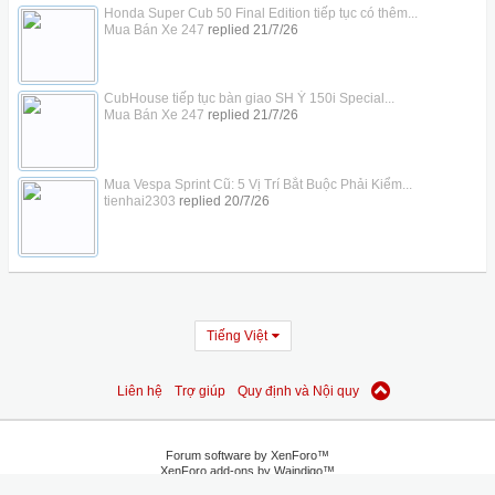
Honda Super Cub 50 Final Edition tiếp tục có thêm...
Mua Bán Xe 247
replied
21/7/26
CubHouse tiếp tục bàn giao SH Ý 150i Special...
Mua Bán Xe 247
replied
21/7/26
Mua Vespa Sprint Cũ: 5 Vị Trí Bắt Buộc Phải Kiểm...
tienhai2303
replied
20/7/26
Tiếng Việt
Liên hệ
Trợ giúp
Quy định và Nội quy
Forum software by XenForo™
XenForo add-ons by Waindigo™