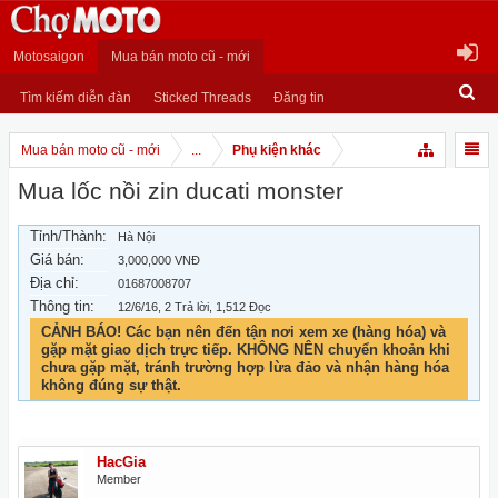
Motosaigon
Mua bán moto cũ - mới
Tìm kiếm diễn đàn
Sticked Threads
Đăng tin
Mua bán moto cũ - mới
...
Phụ kiện khác
Mua lốc nồi zin ducati monster
Tỉnh/Thành:
Hà Nội
Giá bán:
3,000,000 VNĐ
Địa chỉ:
01687008707
Thông tin:
12/6/16
, 2 Trả lời, 1,512 Đọc
CẢNH BÁO! Các bạn nên đến tận nơi xem xe (hàng hóa) và
gặp mặt giao dịch trực tiếp. KHÔNG NÊN chuyển khoản khi
chưa gặp mặt, tránh trường hợp lừa đảo và nhận hàng hóa
không đúng sự thật.
HacGia
Member