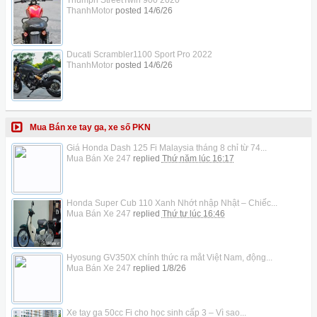
ThanhMotor
posted
14/6/26
Ducati Scrambler1100 Sport Pro 2022
ThanhMotor
posted
14/6/26
Mua Bán xe tay ga, xe số PKN
Giá Honda Dash 125 Fi Malaysia tháng 8 chỉ từ 74...
Mua Bán Xe 247
replied
Thứ năm lúc 16:17
Honda Super Cub 110 Xanh Nhớt nhập Nhật – Chiếc...
Mua Bán Xe 247
replied
Thứ tư lúc 16:46
Hyosung GV350X chính thức ra mắt Việt Nam, động...
Mua Bán Xe 247
replied
1/8/26
Xe tay ga 50cc Fi cho học sinh cấp 3 – Vì sao...