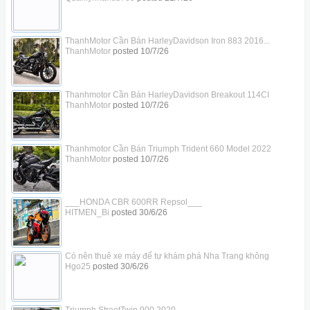
ThanhMotor Cần Bán HarleyDavidson Iron 883 2016...
ThanhMotor
posted
10/7/26
Thanhmotor Cần Bán HarleyDavidson Breakout 114CI
ThanhMotor
posted
10/7/26
Thanhmotor Cần Bán Triumph Trident 660 Model 2022
ThanhMotor
posted
10/7/26
___HONDA CBR 600RR Repsol___
HITMEN_Bi
posted
30/6/26
Có nên thuê xe máy để tự khám phá Nha Trang không
Hgo25
posted
30/6/26
Triumph StreetTwin 900 2020