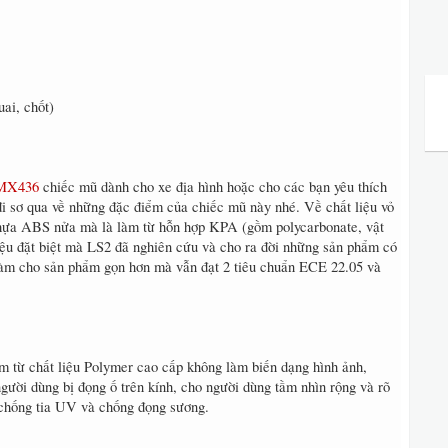
ai, chốt)
 MX436
chiếc mũ dành cho xe địa hình hoặc cho các bạn yêu thích
đi sơ qua về những đặc điểm của chiếc mũ này nhé. Về chất liệu vỏ
ựa ABS nửa mà là làm từ hỗn hợp KPA (gồm polycarbonate, vật
iệu đặt biệt mà LS2 đã nghiên cứu và cho ra đời những sản phẩm có
àm cho sản phẩm gọn hơn mà vẫn đạt 2 tiêu chuẩn ECE 22.05 và
m từ chất liệu Polymer cao cấp không làm biến dạng hình ảnh,
gười dùng bị đọng ố trên kính, cho người dùng tầm nhìn rộng và rõ
 chống tia UV và chống đọng sương.