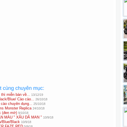
ất cùng chuyên mục:
 thì miễn bàn về...
13/12/19
ack/Blue/ Cào cào...
26/10/18
 cào chuyên dụng...
25/10/18
s Monster Replica
24/10/18
k (đen mờ)
9/10/18
ẢN MÀU " XẤU DÃ MAN "
10/9/18
w/Blue/Black
10/9/18
R FAZE RED
5/9/18