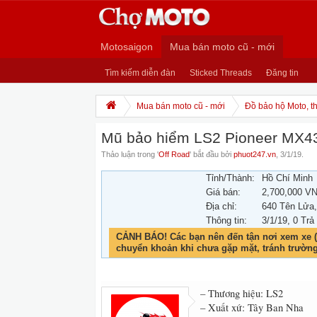
Motosaigon
Mua bán moto cũ - mới
Tìm kiếm diễn đàn
Sticked Threads
Đăng tin
Mua bán moto cũ - mới
Đồ bảo hộ Moto, th
Mũ bảo hiểm LS2 Pioneer MX4
Thảo luận trong '
Off Road
' bắt đầu bởi
phuot247.vn
,
3/1/19
.
Tỉnh/Thành:
Hồ Chí Minh
Giá bán:
2,700,000 V
Địa chỉ:
640 Tên Lửa,
Thông tin:
3/1/19
, 0 Trả
CẢNH BÁO! Các bạn nên đến tận nơi xem xe (
chuyển khoản khi chưa gặp mặt, tránh trườn
– Thương hiệu: LS2
– Xuất xứ: Tây Ban Nha