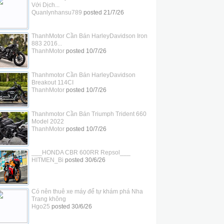
Với Dịch...
Quanlynhansu789
posted
21/7/26
ThanhMotor Cần Bán HarleyDavidson Iron
883 2016...
ThanhMotor
posted
10/7/26
Thanhmotor Cần Bán HarleyDavidson
Breakout 114CI
ThanhMotor
posted
10/7/26
Thanhmotor Cần Bán Triumph Trident 660
Model 2022
ThanhMotor
posted
10/7/26
___HONDA CBR 600RR Repsol___
HITMEN_Bi
posted
30/6/26
Có nên thuê xe máy để tự khám phá Nha
Trang không
Hgo25
posted
30/6/26