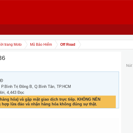
ời trang Moto
Mũ Bảo Hiểm
Off Road
36
Nút
NĐ
 P.Bình Trị Đông B, Q.Bình Tân, TP.HCM
 lời, 4,443 Đọc
hàng hóa) và gặp mặt giao dịch trực tiếp. KHÔNG NÊN
g hợp lừa đảo và nhận hàng hóa không đúng sự thật.