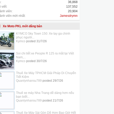
:
36,868
 viết:
137,552
ành viên:
20,904
ành viên mới nhất:
Jamesdrymn
Xe Moto PKL mới đăng bán
KYMCO Sky Town 150: Xe tay ga chinh
phục người...
Kymco
posted
31/7/26
Soi chi tiết xe People R 125 ra mắt tại Việt
Nam,...
Kymco
posted
30/7/26
Thuê Xe Máy TPHCM Giải Pháp Di Chuyển
Tiết Kiệm
Quanlynhansu789
posted
29/7/26
Thuê xe máy Nha Trang dễ dàng hơn nếu
bạn biết...
Quanlynhansu789
posted
21/7/26
Thuê Xe Máy Sài Gòn Dễ Hơn Bao Giờ Hết