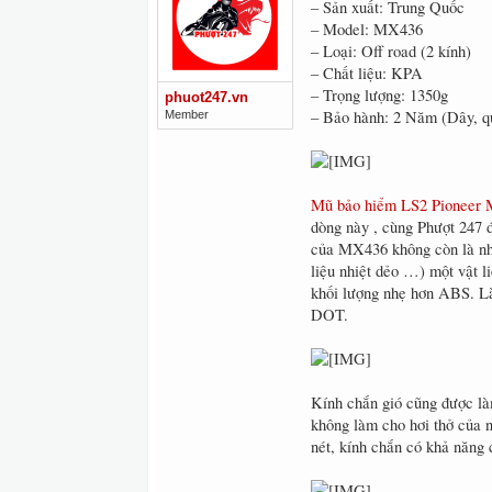
– Sản xuất: Trung Quốc
– Model: MX436
– Loại: Off road (2 kính)
– Chất liệu: KPA
– Trọng lượng: 1350g
phuot247.vn
– Bảo hành: 2 Năm (Dây, qu
Member
Mũ bảo hiểm LS2 Pioneer
dòng này , cùng Phượt 247 
của MX436 không còn là nh
liệu nhiệt dẻo …) một vật l
khối lượng nhẹ hơn ABS. L
DOT.
Kính chắn gió cũng được là
không làm cho hơi thở của n
nét, kính chắn có khả năng