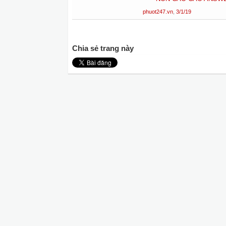
phuot247.vn
,
3/1/19
Chia sẻ trang này