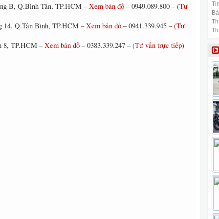
Tin
Đông B, Q.Bình Tân, TP.HCM –
Xem bản đồ
– 0949.089.800 –
(Tư
Bài
Th
ng 14, Q.Tân Bình, TP.HCM –
Xem bản đồ
– 0941.339.945 –
(Tư
Th
ận 8, TP.HCM –
Xem bản đồ
– 0383.339.247 –
(Tư vấn trực tiếp)