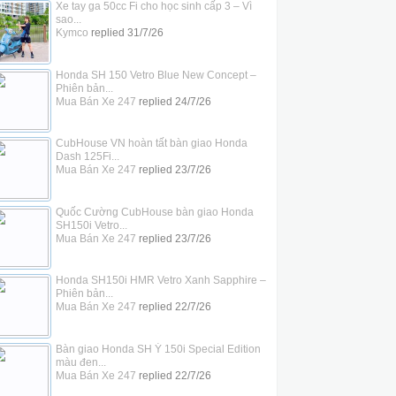
Xe tay ga 50cc Fi cho học sinh cấp 3 – Vì
sao...
Kymco
replied
31/7/26
Honda SH 150 Vetro Blue New Concept –
Phiên bản...
Mua Bán Xe 247
replied
24/7/26
CubHouse VN hoàn tất bàn giao Honda
Dash 125Fi...
Mua Bán Xe 247
replied
23/7/26
Quốc Cường CubHouse bàn giao Honda
SH150i Vetro...
Mua Bán Xe 247
replied
23/7/26
Honda SH150i HMR Vetro Xanh Sapphire –
Phiên bản...
Mua Bán Xe 247
replied
22/7/26
Bàn giao Honda SH Ý 150i Special Edition
màu đen...
Mua Bán Xe 247
replied
22/7/26