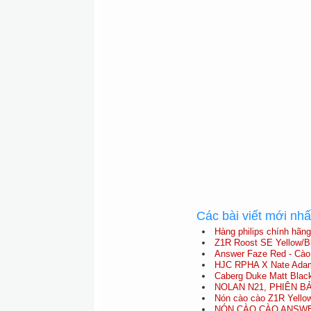
Các bài viết mới nh
Hàng philips chính hãng
Z1R Roost SE Yellow/Bl
Answer Faze Red - Cào
HJC RPHA X Nate Adam
Caberg Duke Matt Blac
NOLAN N21, PHIÊN B
Nón cào cào Z1R Yello
NÓN CÀO CÀO ANSWE