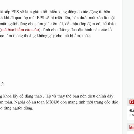
út xốp EPS sẽ làm giảm tối thiểu xung động do tác động từ bên
 khi đi qua lớp mút EPS sẽ bị triệt tiêu, bên dưới mút xốp là một
mặt người dùng cho cảm giác êm ái, dễ chịu (lớp đệm có thể tháo
(
mũ bảo hiểm cào cào
) dành cho đường đua địa hình nên các lỗ
 học làm thông thoáng không gây cho mũ bị ẩm, móc.
inh
khóa lẫy dễ dàng tháo , lắp và thay thế bạn nên điều chỉnh dây
an toàn. Ngoài độ an toàn MX436 còn mang tính thời trang độc đáo
ho từng người dùng.
Đă
Lh