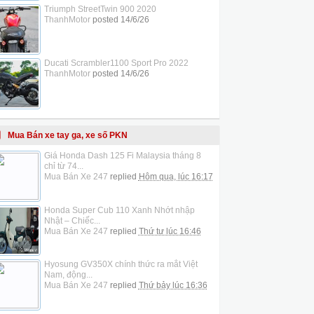
Triumph StreetTwin 900 2020
ThanhMotor
posted
14/6/26
Ducati Scrambler1100 Sport Pro 2022
ThanhMotor
posted
14/6/26
Mua Bán xe tay ga, xe số PKN
Giá Honda Dash 125 Fi Malaysia tháng 8
chỉ từ 74...
Mua Bán Xe 247
replied
Hôm qua, lúc 16:17
Honda Super Cub 110 Xanh Nhớt nhập
Nhật – Chiếc...
Mua Bán Xe 247
replied
Thứ tư lúc 16:46
Hyosung GV350X chính thức ra mắt Việt
Nam, động...
Mua Bán Xe 247
replied
Thứ bảy lúc 16:36