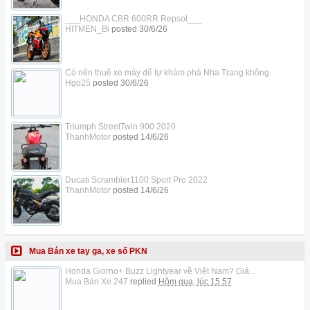
___HONDA CBR 600RR Repsol___
HITMEN_Bi
posted
30/6/26
Có nên thuê xe máy để tự khám phá Nha Trang không
Hgo25
posted
30/6/26
Triumph StreetTwin 900 2020
ThanhMotor
posted
14/6/26
Ducati Scrambler1100 Sport Pro 2022
ThanhMotor
posted
14/6/26
Mua Bán xe tay ga, xe số PKN
Honda Giorno+ Buzz Lightyear về Việt Nam? Giá...
Mua Bán Xe 247
replied
Hôm qua, lúc 15:57