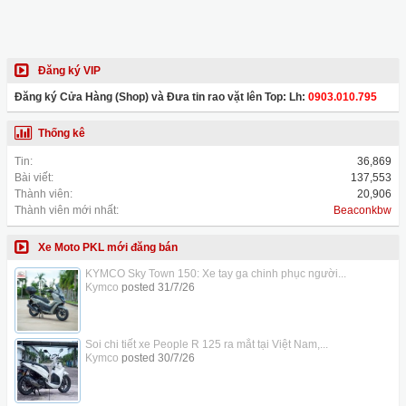
Đăng ký VIP
Đăng ký Cửa Hàng (Shop) và Đưa tin rao vặt lên Top: Lh:
0903.010.795
Thống kê
Tin:
36,869
Bài viết:
137,553
Thành viên:
20,906
Thành viên mới nhất:
Beaconkbw
Xe Moto PKL mới đăng bán
KYMCO Sky Town 150: Xe tay ga chinh phục người...
Kymco
posted
31/7/26
Soi chi tiết xe People R 125 ra mắt tại Việt Nam,...
Kymco
posted
30/7/26