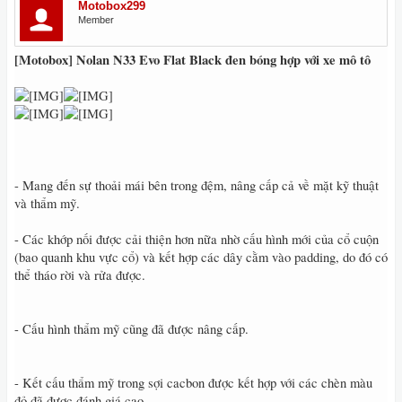
Motobox299
Member
[Motobox] Nolan N33 Evo Flat Black đen bóng hợp với xe mô tô
- Mang đến sự thoải mái bên trong đệm, nâng cấp cả về mặt kỹ thuật
và thẩm mỹ.
- Các khớp nối được cải thiện hơn nữa nhờ cấu hình mới của cổ cuộn
(bao quanh khu vực cổ) và kết hợp các dây cằm vào padding, do đó có
thể tháo rời và rửa được.
- Cấu hình thẩm mỹ cũng đã được nâng cấp.
- Kết cấu thẩm mỹ trong sợi cacbon được kết hợp với các chèn màu
đỏ đã được đánh giá cao.