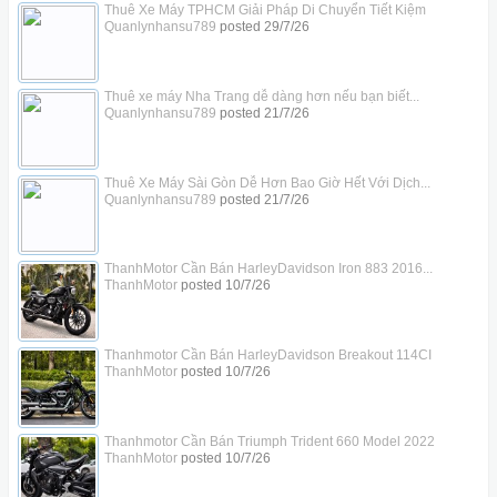
Thuê Xe Máy TPHCM Giải Pháp Di Chuyển Tiết Kiệm
Quanlynhansu789
posted
29/7/26
Thuê xe máy Nha Trang dễ dàng hơn nếu bạn biết...
Quanlynhansu789
posted
21/7/26
Thuê Xe Máy Sài Gòn Dễ Hơn Bao Giờ Hết Với Dịch...
Quanlynhansu789
posted
21/7/26
ThanhMotor Cần Bán HarleyDavidson Iron 883 2016...
ThanhMotor
posted
10/7/26
Thanhmotor Cần Bán HarleyDavidson Breakout 114CI
ThanhMotor
posted
10/7/26
Thanhmotor Cần Bán Triumph Trident 660 Model 2022
ThanhMotor
posted
10/7/26