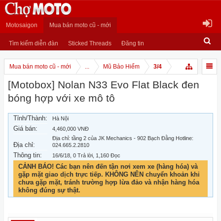
Motosaigon
Mua bán moto cũ - mới
Tìm kiếm diễn đàn
Sticked Threads
Đăng tin
Mua bán moto cũ - mới
...
Mũ Bảo Hiểm
3/4
[Motobox] Nolan N33 Evo Flat Black đen
bóng hợp với xe mô tô
Tỉnh/Thành:
Hà Nội
Giá bán:
4,460,000 VNĐ
Địa chỉ: tầng 2 của JK Mechanics - 902 Bạch Đằng Hotline:
Địa chỉ:
024.665.2.2810
Thông tin:
16/6/18
, 0 Trả lời, 1,160 Đọc
CẢNH BÁO! Các bạn nên đến tận nơi xem xe (hàng hóa) và
gặp mặt giao dịch trực tiếp. KHÔNG NÊN chuyển khoản khi
chưa gặp mặt, tránh trường hợp lừa đảo và nhận hàng hóa
không đúng sự thật.