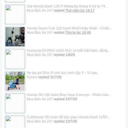
Giá Honda Dash 125 Fi Malaysia tháng 8 chỉ từ 74...
Mua Bán Xe 247
replied
Thứ năm lúc 16:17
Honda Super Cub 110 Xanh Nhớt nhập Nhật – Chiếc...
Mua Bán Xe 247
replied
Thứ tư lúc 16:46
Hyosung GV350X chính thức ra mắt Việt Nam, động...
Mua Bán Xe 247
replied
1/8/26
Xe tay ga 50cc Fi cho học sinh cấp 3 – Vì sao...
Kymco
replied
31/7/26
Honda SH 150 Vetro Blue New Concept – Phiên bản...
Mua Bán Xe 247
replied
24/7/26
CubHouse VN hoàn tất bàn giao Honda Dash 125Fi...
Mua Bán Xe 247
replied
23/7/26