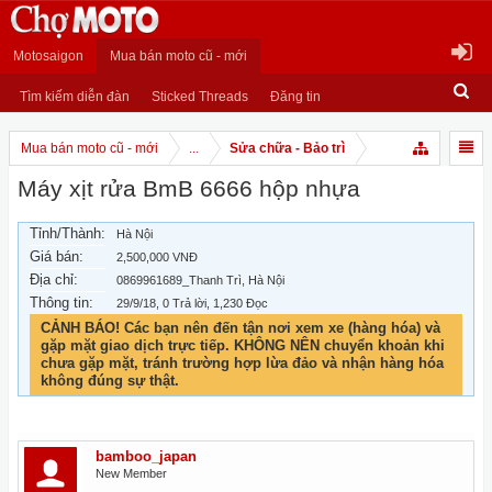
Motosaigon
Mua bán moto cũ - mới
Tìm kiếm diễn đàn
Sticked Threads
Đăng tin
Mua bán moto cũ - mới
...
Sửa chữa - Bảo trì
Máy xịt rửa BmB 6666 hộp nhựa
Tỉnh/Thành:
Hà Nội
Giá bán:
2,500,000 VNĐ
Địa chỉ:
0869961689_Thanh Trì, Hà Nội
Thông tin:
29/9/18
, 0 Trả lời, 1,230 Đọc
CẢNH BÁO! Các bạn nên đến tận nơi xem xe (hàng hóa) và
gặp mặt giao dịch trực tiếp. KHÔNG NÊN chuyển khoản khi
chưa gặp mặt, tránh trường hợp lừa đảo và nhận hàng hóa
không đúng sự thật.
bamboo_japan
New Member