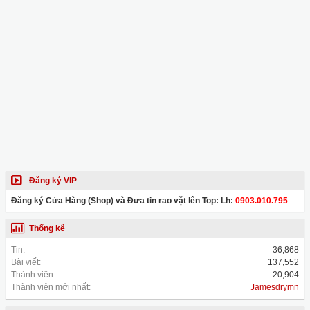
Đăng ký VIP
Đăng ký Cửa Hàng (Shop) và Đưa tin rao vặt lên Top: Lh:
0903.010.795
Thống kê
Tin:
36,868
Bài viết:
137,552
Thành viên:
20,904
Thành viên mới nhất:
Jamesdrymn