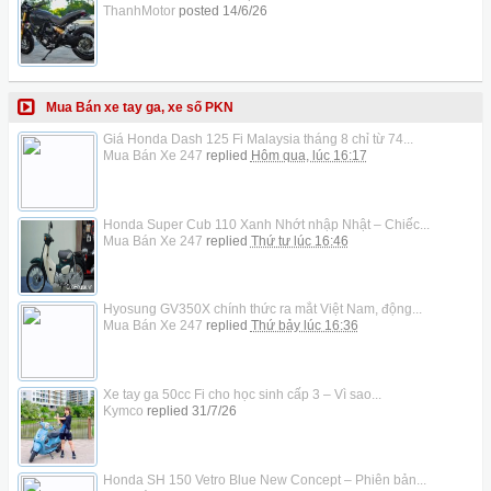
ThanhMotor
posted
14/6/26
Mua Bán xe tay ga, xe số PKN
Giá Honda Dash 125 Fi Malaysia tháng 8 chỉ từ 74...
Mua Bán Xe 247
replied
Hôm qua, lúc 16:17
Honda Super Cub 110 Xanh Nhớt nhập Nhật – Chiếc...
Mua Bán Xe 247
replied
Thứ tư lúc 16:46
Hyosung GV350X chính thức ra mắt Việt Nam, động...
Mua Bán Xe 247
replied
Thứ bảy lúc 16:36
Xe tay ga 50cc Fi cho học sinh cấp 3 – Vì sao...
Kymco
replied
31/7/26
Honda SH 150 Vetro Blue New Concept – Phiên bản...