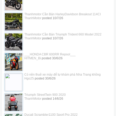
Thanhmotor Cần Bán HarleyDavidson Breakout 114CI
ThanhMotor
posted
10/7/26
Thanhmotor Cần Bán Triumph Trident 660 Model 2022
ThanhMotor
posted
10/7/26
___HONDA CBR 600RR Repsol___
HITMEN_Bi
posted
30/6/26
Có nên thuê xe máy để tự khám phá Nha Trang không
Hgo25
posted
30/6/26
Triumph StreetTwin 900 2020
ThanhMotor
posted
14/6/26
Ducati Scrambler1100 Sport Pro 2022