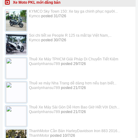
Xe Moto PKL mới đăng bán
KYMCO Sky Town 150: Xe tay ga chinh phục người...
Kymco
posted
31/7/26
Soi chi tiết xe People R 125 ra mắt tại Việt Nam,...
Kymco
posted
30/7/26
Thuê Xe Máy TPHCM Giải Pháp Di Chuyển Tiết Kiệm
Quanlynhansu789
posted
29/7/26
Thuê xe máy Nha Trang dễ dàng hơn nếu bạn biết...
Quanlynhansu789
posted
21/7/26
Thuê Xe Máy Sài Gòn Dễ Hơn Bao Giờ Hết Với Dịch...
Quanlynhansu789
posted
21/7/26
ThanhMotor Cần Bán HarleyDavidson Iron 883 2016...
ThanhMotor
posted
10/7/26