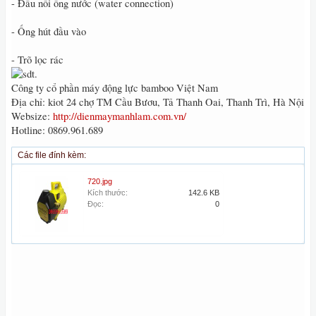
- Đầu nối ống nước (water connection)
- Ống hút đầu vào
- Trõ lọc rác
Công ty cổ phần máy động lực bamboo Việt Nam
Địa chỉ: kiot 24 chợ TM Cầu Bươu, Tả Thanh Oai, Thanh Trì, Hà Nội
Websize:
http://dienmaymanhlam.com.vn/
Hotline: 0869.961.689
Các file đính kèm:
720.jpg
Kích thước:
142.6 KB
Đọc:
0