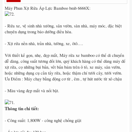
Máy Phun Xịt Rửa Áp Lực Bamboo bmb 6666X:
- Rửa xe, vệ sinh nhà xưởng, sân vườn, sàn nhà, máy móc, đặc biệt
chuyên dụng trong bảo dưỡng điều hòa.
- Xịt rửa nền nhà, trần nhà, tường, xe, ôtô….
Với thiết kế gọn, nhẹ, đẹp mắt, Máy rửa xe bamboo có thể di chuyển
dễ dàng, công suất tương đối lớn, quý khách hàng có thể dùng máy để
xịt rửa, cọ những bụi bẩn, vết bẩn bám trên ô tô, xe máy, sân vườn,
hoặc những dụng cụ cần tẩy rửa, hoặc thậm chí tưới cây, tưới vườn.
Ưu Điểm : Máy chạy bằng động cơ từ , êm , tự hút nước từ xô chậu
- Màu vàng đẹp mắt và nổi bật.
Thông tin chi tiết:
- Công suất: 1,800W - công nghệ chống giật