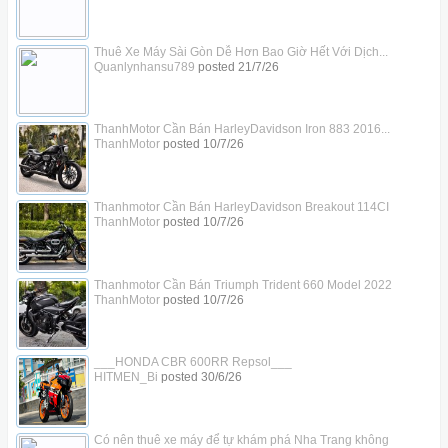
Thuê Xe Máy Sài Gòn Dễ Hơn Bao Giờ Hết Với Dịch...
Quanlynhansu789
posted
21/7/26
ThanhMotor Cần Bán HarleyDavidson Iron 883 2016...
ThanhMotor
posted
10/7/26
Thanhmotor Cần Bán HarleyDavidson Breakout 114CI
ThanhMotor
posted
10/7/26
Thanhmotor Cần Bán Triumph Trident 660 Model 2022
ThanhMotor
posted
10/7/26
___HONDA CBR 600RR Repsol___
HITMEN_Bi
posted
30/6/26
Có nên thuê xe máy để tự khám phá Nha Trang không