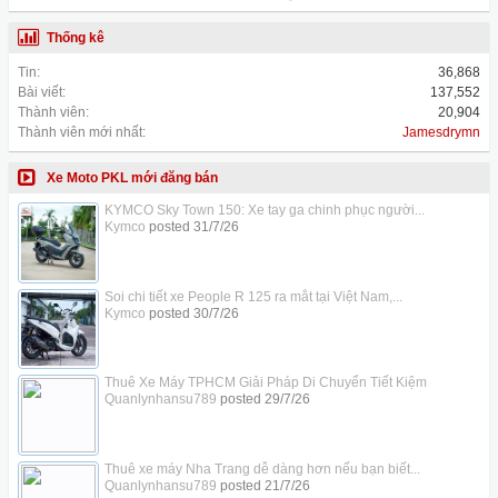
Thống kê
Tin:
36,868
Bài viết:
137,552
Thành viên:
20,904
Thành viên mới nhất:
Jamesdrymn
Xe Moto PKL mới đăng bán
KYMCO Sky Town 150: Xe tay ga chinh phục người...
Kymco
posted
31/7/26
Soi chi tiết xe People R 125 ra mắt tại Việt Nam,...
Kymco
posted
30/7/26
Thuê Xe Máy TPHCM Giải Pháp Di Chuyển Tiết Kiệm
Quanlynhansu789
posted
29/7/26
Thuê xe máy Nha Trang dễ dàng hơn nếu bạn biết...
Quanlynhansu789
posted
21/7/26