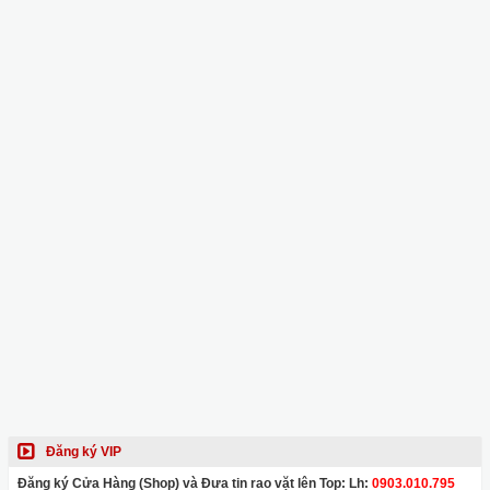
Đăng ký VIP
Đăng ký Cửa Hàng (Shop) và Đưa tin rao vặt lên Top: Lh:
0903.010.795