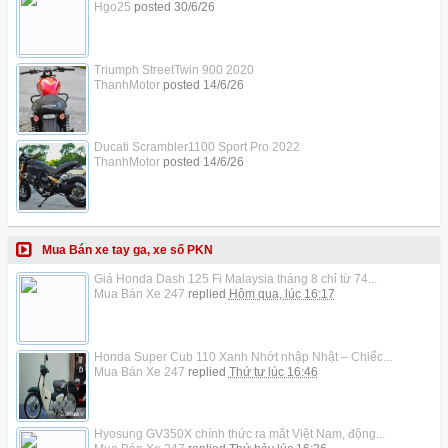
Hgo25
posted
30/6/26
Triumph StreetTwin 900 2020
ThanhMotor
posted
14/6/26
Ducati Scrambler1100 Sport Pro 2022
ThanhMotor
posted
14/6/26
Mua Bán xe tay ga, xe số PKN
Giá Honda Dash 125 Fi Malaysia tháng 8 chỉ từ 74...
Mua Bán Xe 247
replied
Hôm qua, lúc 16:17
Honda Super Cub 110 Xanh Nhớt nhập Nhật – Chiếc...
Mua Bán Xe 247
replied
Thứ tư lúc 16:46
Hyosung GV350X chính thức ra mắt Việt Nam, động...