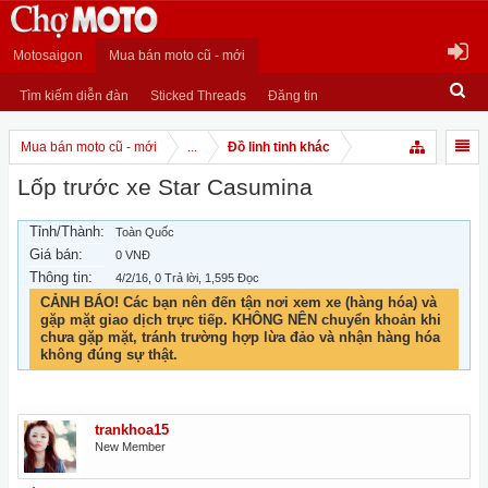
Motosaigon
Mua bán moto cũ - mới
Tìm kiếm diễn đàn
Sticked Threads
Đăng tin
Mua bán moto cũ - mới
...
Đồ linh tinh khác
Lốp trước xe Star Casumina
Tỉnh/Thành:
Toàn Quốc
Giá bán:
0 VNĐ
Thông tin:
4/2/16
, 0 Trả lời, 1,595 Đọc
CẢNH BÁO! Các bạn nên đến tận nơi xem xe (hàng hóa) và
gặp mặt giao dịch trực tiếp. KHÔNG NÊN chuyển khoản khi
chưa gặp mặt, tránh trường hợp lừa đảo và nhận hàng hóa
không đúng sự thật.
trankhoa15
New Member