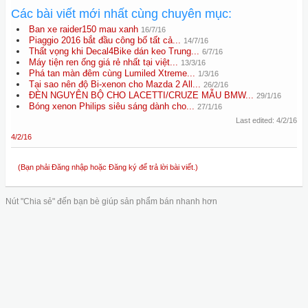
Các bài viết mới nhất cùng chuyên mục:
Ban xe raider150 mau xanh
16/7/16
Piaggio 2016 bắt đầu công bố tất cả...
14/7/16
Thất vọng khi Decal4Bike dán keo Trung...
6/7/16
Máy tiện ren ống giá rẻ nhất tại việt...
13/3/16
Phá tan màn đêm cùng Lumiled Xtreme...
1/3/16
Tại sao nên độ Bi-xenon cho Mazda 2 All...
26/2/16
ĐÈN NGUYÊN BỘ CHO LACETTI/CRUZE MẪU BMW...
29/1/16
Bóng xenon Philips siêu sáng dành cho...
27/1/16
Last edited:
4/2/16
4/2/16
(Bạn phải Đăng nhập hoặc Đăng ký để trả lời bài viết.)
Nút "Chia sẻ" đến bạn bè giúp sản phẩm bán nhanh hơn