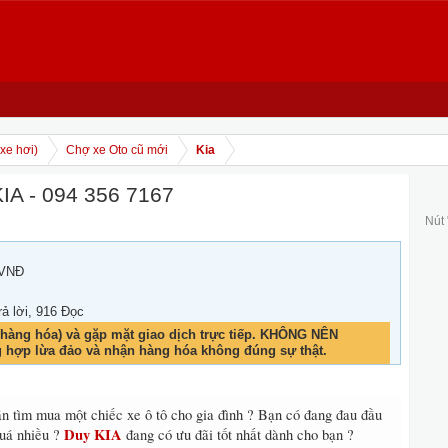
xe hơi)
Chợ xe Oto cũ mới
Kia
IA - 094 356 7167
Nút
 VNĐ
rả lời, 916 Đọc
hàng hóa) và gặp mặt giao dịch trực tiếp. KHÔNG NÊN
g hợp lừa đảo và nhận hàng hóa không đúng sự thật.
n tìm mua một chiếc xe ô tô cho gia đình ? Bạn có đang đau đầu
Duy KIA
quá nhiều ?
đang có ưu đãi tốt nhất dành cho bạn ?