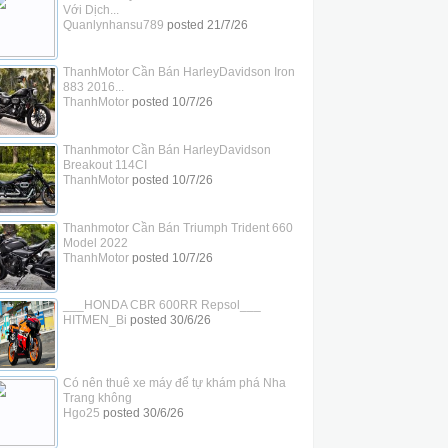
Với Dịch...
Quanlynhansu789
posted
21/7/26
ThanhMotor Cần Bán HarleyDavidson Iron
883 2016...
ThanhMotor
posted
10/7/26
Thanhmotor Cần Bán HarleyDavidson
Breakout 114CI
ThanhMotor
posted
10/7/26
Thanhmotor Cần Bán Triumph Trident 660
Model 2022
ThanhMotor
posted
10/7/26
___HONDA CBR 600RR Repsol___
HITMEN_Bi
posted
30/6/26
Có nên thuê xe máy để tự khám phá Nha
Trang không
Hgo25
posted
30/6/26