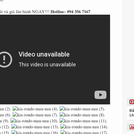
Hotline: 094 356 7167
đãi và giá lăn bánh NGAY!!!
Đă
Lh