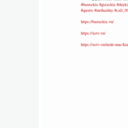
#banxekia
#giaxekia
#duyki
#quoris
#mrthaiduy
#call_0
https://banxekia.vn/
https://xetv.vn/
https://xetv.vn/danh-muc/kia