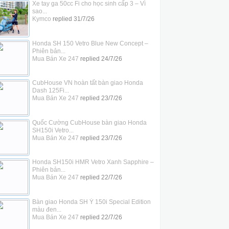
Xe tay ga 50cc Fi cho học sinh cấp 3 – Vì
sao...
Kymco
replied
31/7/26
Honda SH 150 Vetro Blue New Concept –
Phiên bản...
Mua Bán Xe 247
replied
24/7/26
CubHouse VN hoàn tất bàn giao Honda
Dash 125Fi...
Mua Bán Xe 247
replied
23/7/26
Quốc Cường CubHouse bàn giao Honda
SH150i Vetro...
Mua Bán Xe 247
replied
23/7/26
Honda SH150i HMR Vetro Xanh Sapphire –
Phiên bản...
Mua Bán Xe 247
replied
22/7/26
Bàn giao Honda SH Ý 150i Special Edition
màu đen...
Mua Bán Xe 247
replied
22/7/26