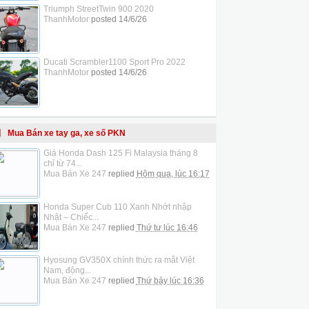
Triumph StreetTwin 900 2020
ThanhMotor
posted
14/6/26
Ducati Scrambler1100 Sport Pro 2022
ThanhMotor
posted
14/6/26
Mua Bán xe tay ga, xe số PKN
Giá Honda Dash 125 Fi Malaysia tháng 8
chỉ từ 74...
Mua Bán Xe 247
replied
Hôm qua, lúc 16:17
Honda Super Cub 110 Xanh Nhớt nhập
Nhật – Chiếc...
Mua Bán Xe 247
replied
Thứ tư lúc 16:46
Hyosung GV350X chính thức ra mắt Việt
Nam, động...
Mua Bán Xe 247
replied
Thứ bảy lúc 16:36