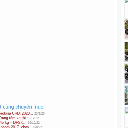
ất cùng chuyên mục:
Sedona CRDi 2020...
22/2/25
rung tâm xe tải
19/12/22
945 kg – DFSK...
19/12/22
 phom 2017, chạy...
8/8/22