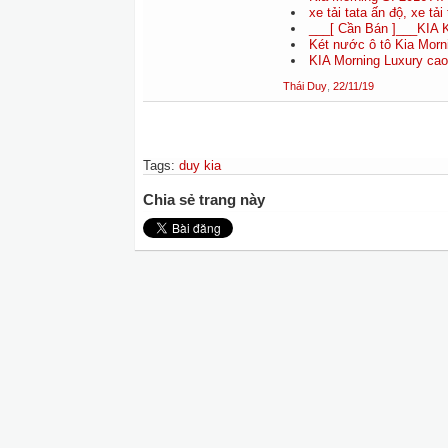
xe tải tata ấn độ, xe tải 
___[ Cần Bán ]___KIA K
Két nước ô tô Kia Morni
KIA Morning Luxury ca
Thái Duy
,
22/11/19
Tags
:
duy kia
Chia sẻ trang này