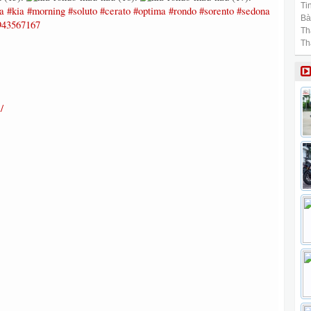
Tin
a
#kia
#morning
#soluto
#cerato
#optima
#rondo
#sorento
#sedona
Bài
943567167
Th
Th
/