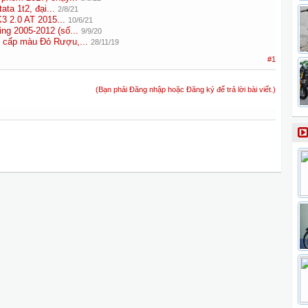
tata 1t2, đại...
2/8/21
3 2.0 AT 2015...
10/6/21
ng 2005-2012 (số...
9/9/20
o cấp màu Đỏ Rượu,...
28/11/19
#1
(Bạn phải Đăng nhập hoặc Đăng ký để trả lời bài viết.)