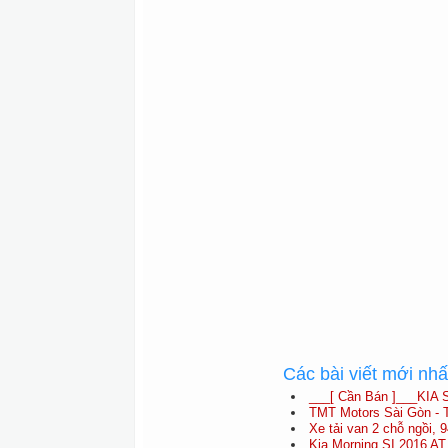
Các bài viết mới nh
___[ Cần Bán ]___KIA 
TMT Motors Sài Gòn - T
Xe tải van 2 chỗ ngồi, 
Kia Morning SI 2016 AT