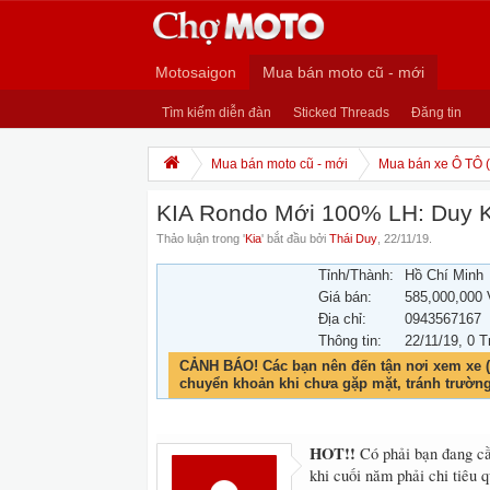
Motosaigon
Mua bán moto cũ - mới
Tìm kiếm diễn đàn
Sticked Threads
Đăng tin
Mua bán moto cũ - mới
Mua bán xe Ô TÔ (
KIA Rondo Mới 100% LH: Duy K
Thảo luận trong '
Kia
' bắt đầu bởi
Thái Duy
,
22/11/19
.
Tỉnh/Thành:
Hồ Chí Minh
Giá bán:
585,000,000
Địa chỉ:
0943567167
Thông tin:
22/11/19
, 0 T
CẢNH BÁO! Các bạn nên đến tận nơi xem xe (
chuyển khoản khi chưa gặp mặt, tránh trườn
HOT!!
Có phải bạn đang cầ
khi cuối năm phải chi tiêu 