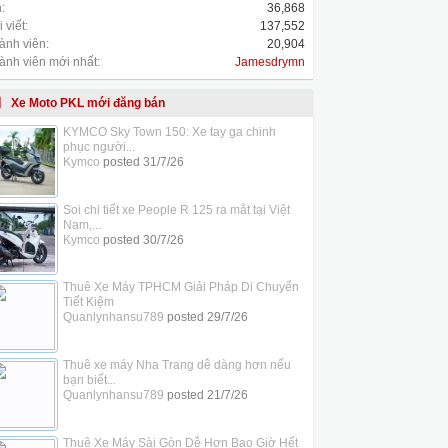
:
36,868
 viết:
137,552
ành viên:
20,904
ành viên mới nhất:
Jamesdrymn
Xe Moto PKL mới đăng bán
KYMCO Sky Town 150: Xe tay ga chinh
phục người...
Kymco
posted
31/7/26
Soi chi tiết xe People R 125 ra mắt tại Việt
Nam,...
Kymco
posted
30/7/26
Thuê Xe Máy TPHCM Giải Pháp Di Chuyển
Tiết Kiệm
Quanlynhansu789
posted
29/7/26
Thuê xe máy Nha Trang dễ dàng hơn nếu
bạn biết...
Quanlynhansu789
posted
21/7/26
Thuê Xe Máy Sài Gòn Dễ Hơn Bao Giờ Hết