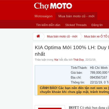
Motosaigon
Mua bán moto cũ - mới
Tìm kiếm diễn đàn
Sticked Threads
Đăng tin
Mua bán moto cũ - mới
Mua bán xe Ô TÔ (
KIA Optima Mới 100% LH: Duy K
nhất
Thảo luận trong '
Kia
' bắt đầu bởi
Thái Duy
,
22/11/19
.
Tỉnh/Thành:
Hồ Chí Minh
Giá bán:
789,000,000
Địa chỉ:
0943567167
Thông tin:
22/11/19
, 0 T
CẢNH BÁO! Các bạn nên đến tận nơi xem xe (
chuyển khoản khi chưa gặp mặt, tránh trườn
HOT!!
Có phải bạn đang cầ