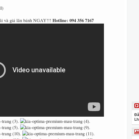
l)
Hotline: 094 356 7167
đãi và giá lăn bánh NGAY!!!
Đă
Lh