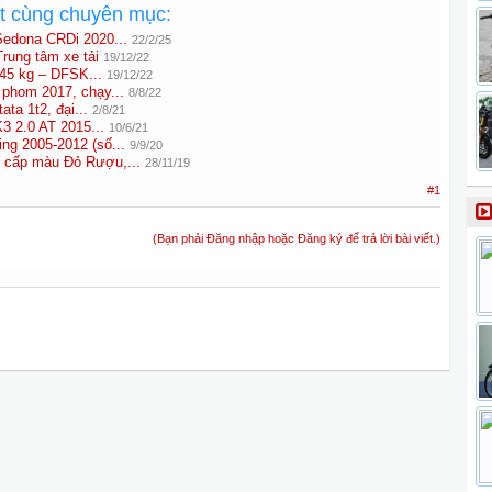
ất cùng chuyên mục:
Sedona CRDi 2020...
22/2/25
rung tâm xe tải
19/12/22
945 kg – DFSK...
19/12/22
 phom 2017, chạy...
8/8/22
tata 1t2, đại...
2/8/21
3 2.0 AT 2015...
10/6/21
ng 2005-2012 (số...
9/9/20
o cấp màu Đỏ Rượu,...
28/11/19
#1
(Bạn phải Đăng nhập hoặc Đăng ký để trả lời bài viết.)