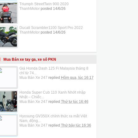
Triumph StreetTwin 900 2020
ThanhMotor
posted
14/6/26
Ducati Scrambler1100 Sport Pro 2022
ThanhMotor
posted
14/6/26
Mua Bán xe tay ga, xe số PKN
Giá Honda Dash 125 Fi Malaysia tháng 8
chỉ từ 74...
Mua Bán Xe 247
replied
Hôm qua, lúc 16:17
Honda Super Cub 110 Xanh Nhớt nhập
Nhật – Chiếc...
Mua Bán Xe 247
replied
Thứ tư lúc 16:46
Hyosung GV350X chính thức ra mắt Việt
Nam, động...
Mua Bán Xe 247
replied
Thứ bảy lúc 16:36