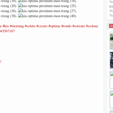
Tin
Bài
Th
Th
a
#kia
#morning
#soluto
#cerato
#optima
#rondo
#sorento
#sedona
943567167
/