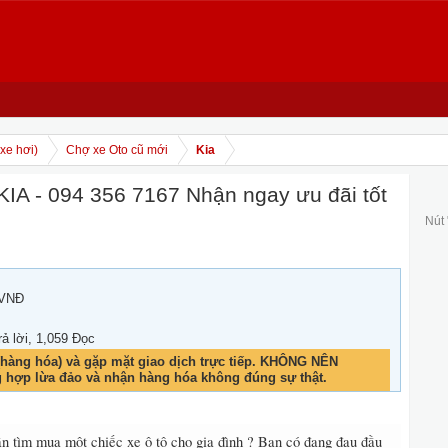
xe hơi)
Chợ xe Oto cũ mới
Kia
IA - 094 356 7167 Nhận ngay ưu đãi tốt
Nút
 VNĐ
rả lời, 1,059 Đọc
hàng hóa) và gặp mặt giao dịch trực tiếp. KHÔNG NÊN
g hợp lừa đảo và nhận hàng hóa không đúng sự thật.
n tìm mua một chiếc xe ô tô cho gia đình ? Bạn có đang đau đầu