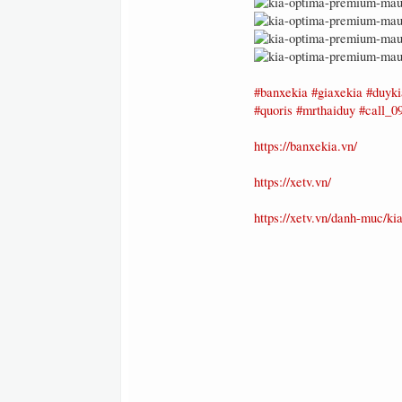
#banxekia
#giaxekia
#duyki
#quoris
#mrthaiduy
#call_0
https://banxekia.vn/
https://xetv.vn/
https://xetv.vn/danh-muc/kia