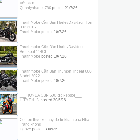
Với Dịch...
Quanlynhansu789
posted
21/7/26
ThanhMotor Cần Bán HarleyDavidson Iron
883 2016...
ThanhMotor
posted
10/7/26
Thanhmotor Cần Bán HarleyDavidson
Breakout 114CI
ThanhMotor
posted
10/7/26
Thanhmotor Cần Bán Triumph Trident 660
Model 2022
ThanhMotor
posted
10/7/26
___HONDA CBR 600RR Repsol___
HITMEN_Bi
posted
30/6/26
Có nên thuê xe máy để tự khám phá Nha
Trang không
Hgo25
posted
30/6/26