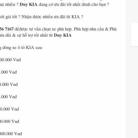
Duy KIA
quá nhiều ?
đang có ưu đãi tốt nhất dành cho bạn ?
i giá tốt ? Nhận được nhiều ưu đãi từ KIA ?
56 7167
đểđược tư vấn chọn xe phù hợp. Phù hợp nhu cầu & Phù
Duy KIA
ưu đãi & sự hỗ trợ tốt nhất từ
 dòng xe ô tô KIA sau:
000.000 Vnđ
0.000 Vnđ
0.000 Vnđ
0.000 Vnđ
00.000 Vnđ
00.000 Vnđ
.000.000 Vnđ