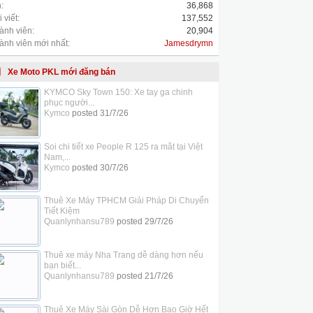
:
36,868
 viết:
137,552
ành viên:
20,904
ành viên mới nhất:
Jamesdrymn
Xe Moto PKL mới đăng bán
KYMCO Sky Town 150: Xe tay ga chinh
phục người...
Kymco
posted
31/7/26
Soi chi tiết xe People R 125 ra mắt tại Việt
Nam,...
Kymco
posted
30/7/26
Thuê Xe Máy TPHCM Giải Pháp Di Chuyển
Tiết Kiệm
Quanlynhansu789
posted
29/7/26
Thuê xe máy Nha Trang dễ dàng hơn nếu
bạn biết...
Quanlynhansu789
posted
21/7/26
Thuê Xe Máy Sài Gòn Dễ Hơn Bao Giờ Hết