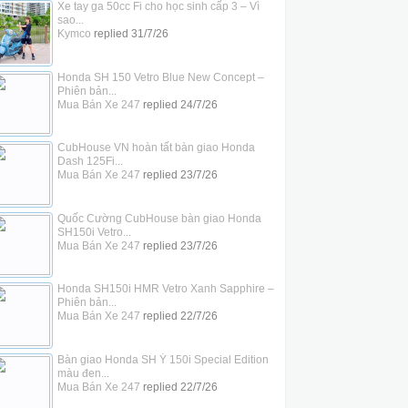
Xe tay ga 50cc Fi cho học sinh cấp 3 – Vì
sao...
Kymco
replied
31/7/26
Honda SH 150 Vetro Blue New Concept –
Phiên bản...
Mua Bán Xe 247
replied
24/7/26
CubHouse VN hoàn tất bàn giao Honda
Dash 125Fi...
Mua Bán Xe 247
replied
23/7/26
Quốc Cường CubHouse bàn giao Honda
SH150i Vetro...
Mua Bán Xe 247
replied
23/7/26
Honda SH150i HMR Vetro Xanh Sapphire –
Phiên bản...
Mua Bán Xe 247
replied
22/7/26
Bàn giao Honda SH Ý 150i Special Edition
màu đen...
Mua Bán Xe 247
replied
22/7/26