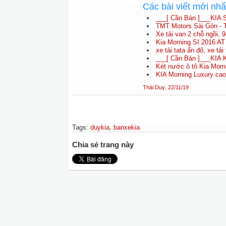
Các bài viết mới nh
___[ Cần Bán ]___KIA 
TMT Motors Sài Gòn - T
Xe tải van 2 chỗ ngồi, 
Kia Morning SI 2016 AT
xe tải tata ấn độ, xe tải 
___[ Cần Bán ]___KIA K
Két nước ô tô Kia Morni
KIA Morning Luxury ca
Thái Duy
,
22/11/19
Tags
:
duykia
,
banxekia
Chia sẻ trang này