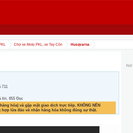
PKL
Chợ xe Moto PKL, xe Tay Côn
Husqvarna
Nút
6.711
ả lời, 855 Đọc
hàng hóa) và gặp mặt giao dịch trực tiếp. KHÔNG NÊN
g hợp lừa đảo và nhận hàng hóa không đúng sự thật.