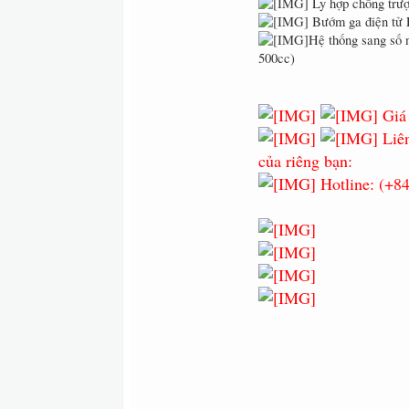
Ly hợp chống trư
Bướm ga điện tử
Hệ thống sang số 
500cc)
Giá 
Liên
của riêng bạn:
Hotline: (+8