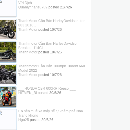
Với Dịch...
Quanlynhansu789
posted
21/7/26
ThanhMotor Cần Bán HarleyDavidson Iron
883 2016...
ThanhMotor
posted
10/7/26
Thanhmotor Cần Bán HarleyDavidson
Breakout 114CI
ThanhMotor
posted
10/7/26
Thanhmotor Cần Bán Triumph Trident 660
Model 2022
ThanhMotor
posted
10/7/26
___HONDA CBR 600RR Repsol___
HITMEN_Bi
posted
30/6/26
Có nên thuê xe máy để tự khám phá Nha
Trang không
Hgo25
posted
30/6/26