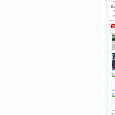
Tin
Bài
Th
Th