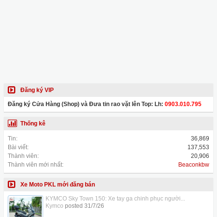
Đăng ký VIP
Đăng ký Cửa Hàng (Shop) và Đưa tin rao vặt lên Top: Lh:
0903.010.795
Thống kê
Tin:
36,869
Bài viết:
137,553
Thành viên:
20,906
Thành viên mới nhất:
Beaconkbw
Xe Moto PKL mới đăng bán
KYMCO Sky Town 150: Xe tay ga chinh phục người...
Kymco
posted
31/7/26