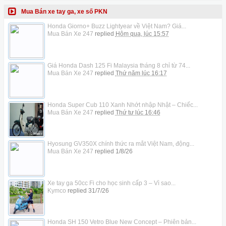
Mua Bán xe tay ga, xe số PKN
Honda Giorno+ Buzz Lightyear về Việt Nam? Giá...
Mua Bán Xe 247
replied
Hôm qua, lúc 15:57
Giá Honda Dash 125 Fi Malaysia tháng 8 chỉ từ 74...
Mua Bán Xe 247
replied
Thứ năm lúc 16:17
Honda Super Cub 110 Xanh Nhớt nhập Nhật – Chiếc...
Mua Bán Xe 247
replied
Thứ tư lúc 16:46
Hyosung GV350X chính thức ra mắt Việt Nam, động...
Mua Bán Xe 247
replied
1/8/26
Xe tay ga 50cc Fi cho học sinh cấp 3 – Vì sao...
Kymco
replied
31/7/26
Honda SH 150 Vetro Blue New Concept – Phiên bản...