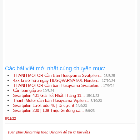
Các bài viết mới nhất cùng chuyên mục:
THANH MOTOR Cần Bán Husqvarna Svatpilen...
23/5/25
4xx là sở hữu ngay HUSQVARNA 901 Norden...
17/10/24
THANH MOTOR Cần bán Husqvarna Svatpilen...
17/9/24
Cần bán gấp xe
10/6/24
Svartpilen 401 Giá Tốt Nhất Tháng 11...
15/11/23
Thanh Motor cần bán Husqvarna Vipilen...
3/10/23
Svartpilen Lướt odo 4k | Đi cực ít
24/9/23
Svartpilen 200 | 109 Triệu Gi đông cà...
5/9/23
8/11/22
(Bạn phải Đăng nhập hoặc Đăng ký để trả lời bài viết.)