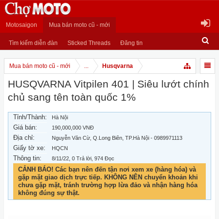
Motosaigon
Mua bán moto cũ - mới
Tìm kiếm diễn đàn
Sticked Threads
Đăng tin
Mua bán moto cũ - mới
...
Husqvarna
HUSQVARNA Vitpilen 401 | Siêu lướt chính
chủ sang tên toàn quốc 1%
Tỉnh/Thành:
Hà Nội
Giá bán:
190,000,000 VNĐ
Địa chỉ:
Nguyễn Văn Cừ, Q.Long Biên, TP.Hà Nội - 0989971113
Giấy tờ xe:
HQCN
Thông tin:
8/11/22
, 0 Trả lời, 974 Đọc
CẢNH BÁO! Các bạn nên đến tận nơi xem xe (hàng hóa) và
gặp mặt giao dịch trực tiếp. KHÔNG NÊN chuyển khoản khi
chưa gặp mặt, tránh trường hợp lừa đảo và nhận hàng hóa
không đúng sự thật.