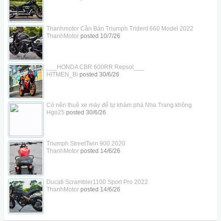
Thanhmotor Cần Bán Triumph Trident 660 Model 2022
ThanhMotor
posted
10/7/26
___HONDA CBR 600RR Repsol___
HITMEN_Bi
posted
30/6/26
Có nên thuê xe máy để tự khám phá Nha Trang không
Hgo25
posted
30/6/26
Triumph StreetTwin 900 2020
ThanhMotor
posted
14/6/26
Ducati Scrambler1100 Sport Pro 2022
ThanhMotor
posted
14/6/26