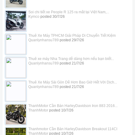
Soi chi tiết xe People R 125 ra mắt tại Việt Nam,...
Kymco
posted
30/7/26
Thuê Xe Máy TPHCM Giải Pháp Di Chuyển Tiết Kiệm
Quanlynhansu789
posted
29/7/26
Thuê xe máy Nha Trang dễ dàng hơn nếu bạn biết...
Quanlynhansu789
posted
21/7/26
Thuê Xe Máy Sài Gòn Dễ Hơn Bao Giờ Hết Với Dịch...
Quanlynhansu789
posted
21/7/26
ThanhMotor Cần Bán HarleyDavidson Iron 883 2016...
ThanhMotor
posted
10/7/26
Thanhmotor Cần Bán HarleyDavidson Breakout 114CI
ThanhMotor
posted
10/7/26