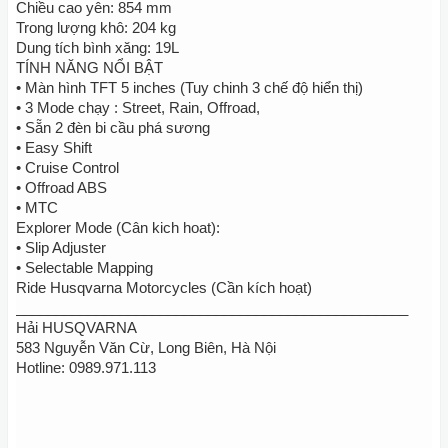
Chiều cao yên: 854 mm
Trong lượng khô: 204 kg
Dung tích bình xăng: 19L
TÍNH NĂNG NỔI BẬT
• Màn hình TFT 5 inches (Tuy chinh 3 chế độ hiển thị)
• 3 Mode chạy : Street, Rain, Offroad,
• Sẵn 2 đèn bi cầu phá sương
• Easy Shift
• Cruise Control
• Offroad ABS
• MTC
Explorer Mode (Cân kich hoat):
• Slip Adjuster
• Selectable Mapping
Ride Husqvarna Motorcycles (Cần kích hoạt)
_________________________________________________
Hải HUSQVARNA
583 Nguyễn Văn Cừ, Long Biên, Hà Nội
Hotline: 0989.971.113