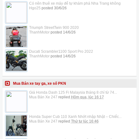
Có nên thuê xe máy để tự khám phá Nha Trang không
Hgo25
posted
30/6/26
Triumph StreetTwin 900 2020
ThanhMotor
posted
14/6/26
Ducati Scrambler1100 Sport Pro 2022
ThanhMotor
posted
14/6/26
Mua Bán xe tay ga, xe số PKN
Giá Honda Dash 125 Fi Malaysia tháng 8 chỉ từ 74...
Mua Bán Xe 247
replied
Hôm qua, lúc 16:17
Honda Super Cub 110 Xanh Nhớt nhập Nhật – Chiếc...
Mua Bán Xe 247
replied
Thứ tư lúc 16:46