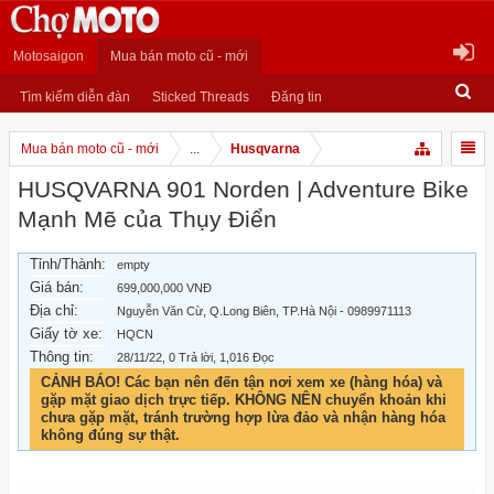
Motosaigon
Mua bán moto cũ - mới
Tìm kiếm diễn đàn
Sticked Threads
Đăng tin
Mua bán moto cũ - mới
...
Husqvarna
HUSQVARNA 901 Norden | Adventure Bike
Mạnh Mẽ của Thụy Điển
Tỉnh/Thành:
empty
Giá bán:
699,000,000 VNĐ
Địa chỉ:
Nguyễn Văn Cừ, Q.Long Biên, TP.Hà Nội - 0989971113
Giấy tờ xe:
HQCN
Thông tin:
28/11/22
, 0 Trả lời, 1,016 Đọc
CẢNH BÁO! Các bạn nên đến tận nơi xem xe (hàng hóa) và
gặp mặt giao dịch trực tiếp. KHÔNG NÊN chuyển khoản khi
chưa gặp mặt, tránh trường hợp lừa đảo và nhận hàng hóa
không đúng sự thật.