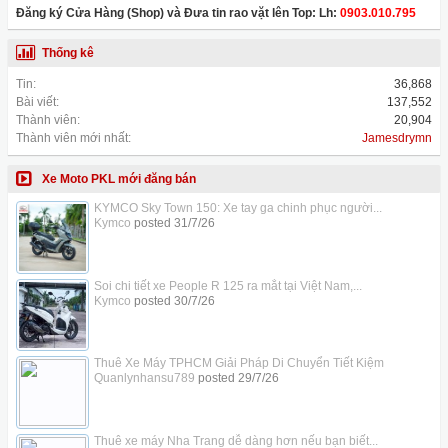
Đăng ký Cửa Hàng (Shop) và Đưa tin rao vặt lên Top: Lh:
0903.010.795
Thống kê
Tin:
36,868
Bài viết:
137,552
Thành viên:
20,904
Thành viên mới nhất:
Jamesdrymn
Xe Moto PKL mới đăng bán
KYMCO Sky Town 150: Xe tay ga chinh phục người...
Kymco
posted
31/7/26
Soi chi tiết xe People R 125 ra mắt tại Việt Nam,...
Kymco
posted
30/7/26
Thuê Xe Máy TPHCM Giải Pháp Di Chuyển Tiết Kiệm
Quanlynhansu789
posted
29/7/26
Thuê xe máy Nha Trang dễ dàng hơn nếu bạn biết...