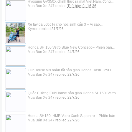
Hyosung GV350X chính thức ra mắt Việt Nam, động...
Mua Bán Xe 247
replied
Thứ bảy lúc 16:36
Xe tay ga 50cc Fi cho học sinh cấp 3 – Vì sao...
Kymco
replied
31/7/26
Honda SH 150 Vetro Blue New Concept – Phiên bản...
Mua Bán Xe 247
replied
24/7/26
CubHouse VN hoàn tất bàn giao Honda Dash 125Fi...
Mua Bán Xe 247
replied
23/7/26
Quốc Cường CubHouse bàn giao Honda SH150i Vetro...
Mua Bán Xe 247
replied
23/7/26
Honda SH150i HMR Vetro Xanh Sapphire – Phiên bản...
Mua Bán Xe 247
replied
22/7/26