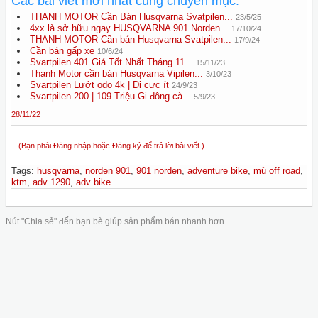
Các bài viết mới nhất cùng chuyên mục:
THANH MOTOR Cần Bán Husqvarna Svatpilen...
23/5/25
4xx là sở hữu ngay HUSQVARNA 901 Norden...
17/10/24
THANH MOTOR Cần bán Husqvarna Svatpilen...
17/9/24
Cần bán gấp xe
10/6/24
Svartpilen 401 Giá Tốt Nhất Tháng 11...
15/11/23
Thanh Motor cần bán Husqvarna Vipilen...
3/10/23
Svartpilen Lướt odo 4k | Đi cực ít
24/9/23
Svartpilen 200 | 109 Triệu Gi đông cà...
5/9/23
28/11/22
(Bạn phải Đăng nhập hoặc Đăng ký để trả lời bài viết.)
Tags
:
husqvarna
,
norden 901
,
901 norden
,
adventure bike
,
mũ off road
,
ktm
,
adv 1290
,
adv bike
Nút "Chia sẻ" đến bạn bè giúp sản phẩm bán nhanh hơn