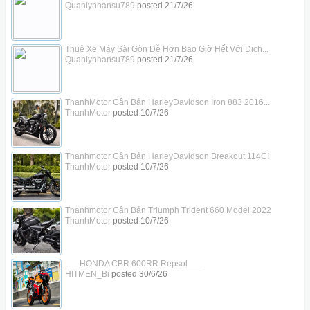
Quanlynhansu789
posted
21/7/26
Thuê Xe Máy Sài Gòn Dễ Hơn Bao Giờ Hết Với Dịch...
Quanlynhansu789
posted
21/7/26
ThanhMotor Cần Bán HarleyDavidson Iron 883 2016...
ThanhMotor
posted
10/7/26
Thanhmotor Cần Bán HarleyDavidson Breakout 114CI
ThanhMotor
posted
10/7/26
Thanhmotor Cần Bán Triumph Trident 660 Model 2022
ThanhMotor
posted
10/7/26
___HONDA CBR 600RR Repsol___
HITMEN_Bi
posted
30/6/26