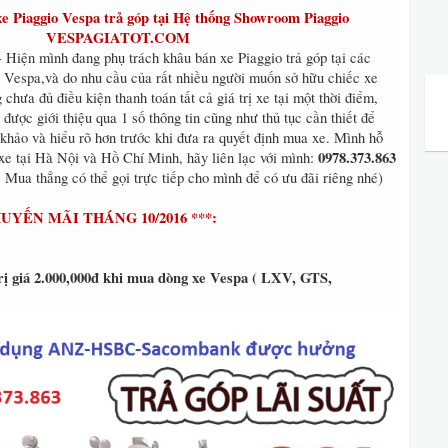
 Piaggio Vespa trả góp tại Hệ thống Showroom Piaggio
VESPAGIATOT.COM
 Hiện mình đang phụ trách khâu bán xe Piaggio trả góp tại các
Vespa,và do nhu cầu của rất nhiều người muốn sở hữu chiếc xe
 chưa đủ điều kiện thanh toán tất cả giá trị xe tại một thời điểm,
được giới thiệu qua 1 số thông tin cũng như thủ tục cần thiết để
khảo và hiểu rõ hơn trước khi đưa ra quyết định mua xe. Mình hỗ
0978.373.863
 xe tại Hà Nội và Hồ Chí Minh, hãy liên lạc với mình:
 Mua thẳng có thể gọi trực tiếp cho mình để có ưu đãi riêng nhé)
YẾN MÃI THÁNG 10/2016 ***:
 trị giá 2.000,000đ khi mua dòng xe Vespa ( LXV, GTS,