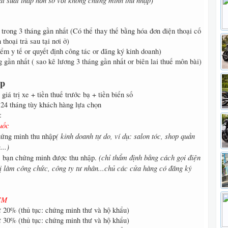
lãi suất thấp hơn so với không chứng minh thu nhập)
trong 3 tháng gần nhất (Có thể thay thế bằng hóa đơn điện thoại cố
thoại trả sau tại nơi ở)
ểm y tế or quyết định công tác or đăng ký kinh doanh)
g gần nhất ( sao kê lương 3 tháng gần nhất or biên lai thuế môn bài)
óp
iá trị xe + tiền thuế trước bạ + tiền biển số
n 24 tháng tùy khách hàng lựa chọn
:
uốc
( kinh doanh tự do, ví dụ: salon tóc, shop quần
hứng minh thu nhập
...)
(chỉ thẩm định bằng cách gọi điện
 bạn chứng minh được thu nhập.
ị làm công chức, công ty tư nhân...chủ các cửa hàng có đăng ký
HCM
ừ 20% (thủ tục: chứng minh thư và hộ khẩu)
ừ 30% (thủ tục: chứng minh thư và hộ khẩu)