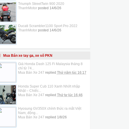
Triumph StreetTwin 900 2020
ThanhMotor
posted
14/6/26
Ducati Scrambler1100 Sport Pro 2022
ThanhMotor
posted
14/6/26
Mua Bán xe tay ga, xe số PKN
Giá Honda Dash 125 Fi Malaysia tháng 8
chỉ từ 74...
Mua Bán Xe 247
replied
Thứ năm lúc 16:17
Honda Super Cub 110 Xanh Nhớt nhập
Nhật – Chiếc...
Mua Bán Xe 247
replied
Thứ tư lúc 16:46
Hyosung GV350X chính thức ra mắt Việt
Nam, động...
Mua Bán Xe 247
replied
1/8/26