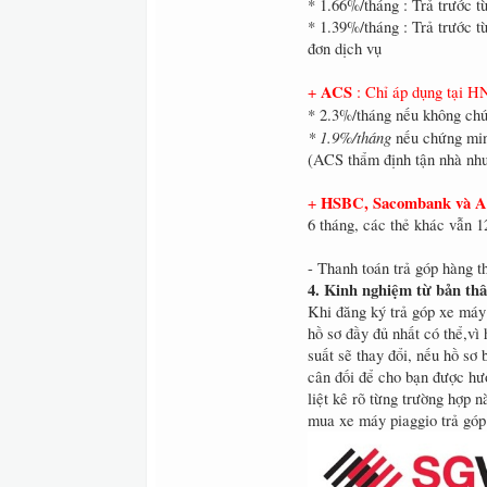
* 1.66%/tháng : Trả trước t
* 1.39%/tháng : Trả trước t
đơn dịch vụ
ACS
+
: Chỉ áp dụng tại H
* 2.3%/tháng nếu không ch
* 1.9%/tháng
nếu chứng min
(ACS thẩm định tận nhà nh
HSBC, Sacombank và 
+
6 tháng, các thẻ khác vẫn 
- Thanh toán trả góp hàng t
4. Kinh nghiệm từ bản thâ
Khi đăng ký trả góp xe máy 
hồ sơ đầy đủ nhất có thể,vì 
suất sẽ thay đổi, nếu hồ sơ
cân đối để cho bạn được hưở
liệt kê rõ từng trường hợp 
mua xe máy piaggio trả góp