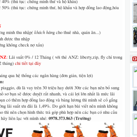
ừ 40% (thủ tục: chứng minh thư và hộ khẩu)
ừ 50% (thủ tục: chứng minh thư, hộ khẩu và hợp đồng lao động,hóa
N
( khách hàn
ứng minh thu nhập
g cho thuê nhà, quán ăn...)
h được thu nhập
ưng không check nợ xấu)
ANZ
:
Lãi suất 0% / 12 Tháng ( với thẻ ANZ: liberty,zip, fly chỉ trong
12 tháng)
chi tiết tại đây
háng qua hệ thống các ngân hàng (đơn giản, tiện lợi)
n:
piaggio, dù là vay trên 30 triệu hay dưới 30tr các bạn nên bổ sung
hồ sơ bạn sẽ được duyệt rất nhanh, và cái lợi lớn nhất là mức lãi
 bạn có thêm hợp đồng lao động và bảng lương thì mình sẽ cố gắng
ng lãi suất ưu đãi là 1,49%. Do giới hạn bài viết nên mình không
nào thì nên chọn hình thức trả góp phù hợp nên các bạn có nhu cầu
0978.373.863 (Trường)
 hãy liên lạc với mình nhé: