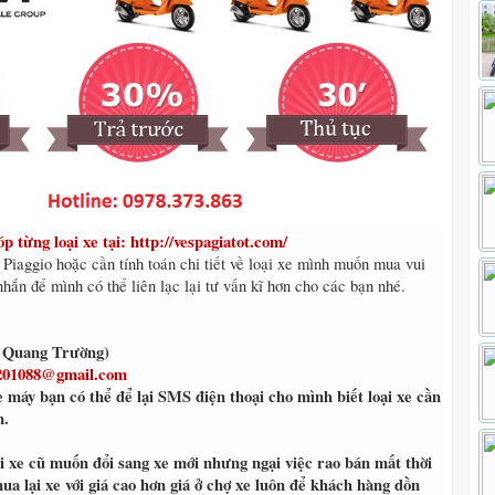
từng loại xe tại: http://vespagiatot.com/
iaggio hoặc cần tính toán chi tiết về loại xe mình muốn mua vui
 nhắn để mình có thể liên lạc lại tư vấn kĩ hơn cho các bạn nhé.
n Quang Trường)
201088@gmail.com
 máy bạn có thể để lại SMS điện thoại cho mình biết loại xe cần
n.
 xe cũ muốn đổi sang xe mới nhưng ngại việc rao bán mất thời
a lại xe với giá cao hơn giá ở chợ xe luôn để khách hàng dồn