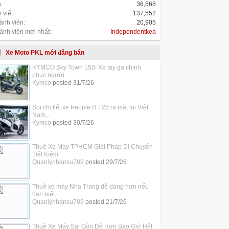
:
36,868
 viết:
137,552
ành viên:
20,905
ành viên mới nhất:
Independentkea
Xe Moto PKL mới đăng bán
KYMCO Sky Town 150: Xe tay ga chinh
phục người...
Kymco
posted
31/7/26
Soi chi tiết xe People R 125 ra mắt tại Việt
Nam,...
Kymco
posted
30/7/26
Thuê Xe Máy TPHCM Giải Pháp Di Chuyển
Tiết Kiệm
Quanlynhansu789
posted
29/7/26
Thuê xe máy Nha Trang dễ dàng hơn nếu
bạn biết...
Quanlynhansu789
posted
21/7/26
Thuê Xe Máy Sài Gòn Dễ Hơn Bao Giờ Hết