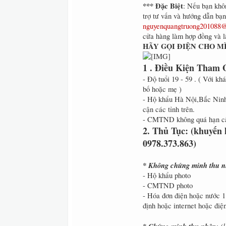
*** Đặc Biệt
: Nếu bạn khô
trợ tư vấn và hướng dẫn bạn
nguyenquangtruong201088
cửa hàng làm hợp đồng và l
HÃY GỌI ĐIỆN CHO MÌNH-
1 . Điều Kiện Tham 
- Độ tuổi 19 - 59 . ( Với k
bố hoặc mẹ )
- Hộ khẩu Hà Nội,Bắc Ninh
cận các tỉnh trên.
- CMTND không quá hạn c
2. Thủ Tục: (khuyến k
0978.373.863)
* Không chứng minh thu 
- Hộ khẩu photo
- CMTND photo
- Hóa đơn điện hoặc nước 1 
định hoặc internet hoặc điện