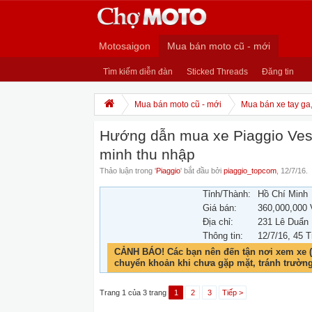
Motosaigon
Mua bán moto cũ - mới
Tìm kiếm diễn đàn
Sticked Threads
Đăng tin
Mua bán moto cũ - mới
Mua bán xe tay ga
Hướng dẫn mua xe Piaggio Vesp
minh thu nhập
Thảo luận trong '
Piaggio
' bắt đầu bởi
piaggio_topcom
,
12/7/16
.
Tỉnh/Thành:
Hồ Chí Minh
Giá bán:
360,000,000
Địa chỉ:
231 Lê Duẩn
Thông tin:
12/7/16
, 45 T
CẢNH BÁO! Các bạn nên đến tận nơi xem xe (
chuyển khoản khi chưa gặp mặt, tránh trườn
Trang 1 của 3 trang
1
2
3
Tiếp >