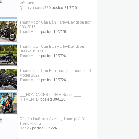
Với Dịch...
Quanlynhansu789
posted
21/7/26
ThanhMotor Cần Bán HarleyDavidson Iron
883 2016...
ThanhMotor
posted
10/7/26
Thanhmotor Cần Bán HarleyDavidson
Breakout 114CI
ThanhMotor
posted
10/7/26
Thanhmotor Cần Bán Triumph Trident 660
Model 2022
ThanhMotor
posted
10/7/26
___HONDA CBR 600RR Repsol___
HITMEN_Bi
posted
30/6/26
Có nên thuê xe máy để tự khám phá Nha
Trang không
Hgo25
posted
30/6/26