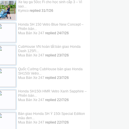
Xe tay ga 50cc Fi cho học sinh cấp 3 – Vì
sao...
Kymco
replied
31/7/26
Honda SH 150 Vetro Blue New Concept –
Phiên bản...
Mua Bán Xe 247
replied
24/7/26
CubHouse VN hoàn tất bàn giao Honda
Dash 125Fi...
Mua Bán Xe 247
replied
23/7/26
Quốc Cường CubHouse bàn giao Honda
SH150i Vetro...
Mua Bán Xe 247
replied
23/7/26
Honda SH150i HMR Vetro Xanh Sapphire –
Phiên bản...
Mua Bán Xe 247
replied
22/7/26
Bàn giao Honda SH Ý 150i Special Edition
màu đen...
Mua Bán Xe 247
replied
22/7/26