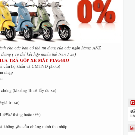
dành cho các bạn có thẻ tín dụng của các ngân hàng: ANZ,
háng ( có thể kết hợp nhiều thẻ trên 1 xe)
 MUA TRẢ GÓP XE MÁY PIAGGIO
(chỉ cần hộ khẩu và CMTND photo)
hu nhập
ản
 chóng (khoảng 1h sẽ lấy đc xe)
%giá trị xe)
Đă
i 1,49%/ tháng hoặc 0%)
Lh
 mà không yêu cầu chứng minh thu nhập