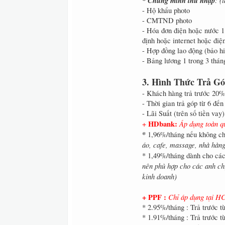
* Chứng minh thu nhập
: (
- Hộ khẩu photo
- CMTND photo
- Hóa đơn điện hoặc nước 1 
định hoặc internet hoặc điện 
- Hợp đồng lao động (bảo hi
- Bảng lương 1 trong 3 thán
3. Hình Thức Trả G
- Khách hàng trả trước 20% g
- Thời gian trả góp từ 6 đế
- Lãi Suất (trên số tiền vay)
HDbank:
Áp dụng toàn q
+
*
1,96%/tháng nếu không c
áo, cafe, massage, nhà hàng
* 1,49%/tháng dành cho các
nên phù hợp cho các anh ch
kinh doanh)
+ PPF :
Chỉ áp dụng tại 
* 2.95%/tháng : Trả trước t
* 1.91%/tháng : Trả trước t