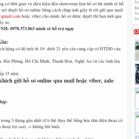
Tin
ng có thời gian và điều kiện đến showroom làm hồ sơ thì mình sẽ hỗ
Bài
 xét duyệt hồ sơ online bằng cách chụp ảnh giấy tờ rồi gửi qua mail:
Th
@gmail.com
hoặc viber cho mình, hồ sơ được duyệt thì bạn mới qua
Th
ấy xe.
 0978.373.863 mình sẽ hỗ trợ ngay
Gia:
hách hàng có độ tuổi từ 19- dưới 21 yêu cầu cung cấp số ĐTDĐ của
, Hải Phòng, Hồ Chí Minh, Thanh Hoá, Nghệ An và các tỉnh lân
ấp 15 năm
hích gửi hồ sơ online qua mail hoặc viber, zalo
nhập
:
trong 3 tháng gần nhất (Có thể thay thế bằng hóa đơn điện thoại cố
 thoại trả sau) -> không bắt buộc