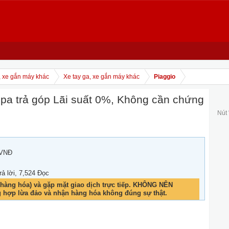
, xe gắn máy khác
Xe tay ga, xe gắn máy khác
Piaggio
a trả góp Lãi suất 0%, Không cần chứng
Nút
 VNĐ
rả lời, 7,524 Đọc
hàng hóa) và gặp mặt giao dịch trực tiếp. KHÔNG NÊN
g hợp lừa đảo và nhận hàng hóa không đúng sự thật.