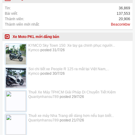
Tin:
36,869
Bài viết:
137,553
Thành viên:
20,906
Thành viên mới nhất:
Beaconkbw
Xe Moto PKL mới đăng bán
KYMCO Sky Town 150: Xe tay ga chinh phục người...
Kymco
posted
31/7/26
Soi chi tiết xe People R 125 ra mắt tại Việt Nam,...
Kymco
posted
30/7/26
Thuê Xe Máy TPHCM Giải Pháp Di Chuyển Tiết Kiệm
Quanlynhansu789
posted
29/7/26
Thuê xe máy Nha Trang dễ dàng hơn nếu bạn biết...
Quanlynhansu789
posted
21/7/26