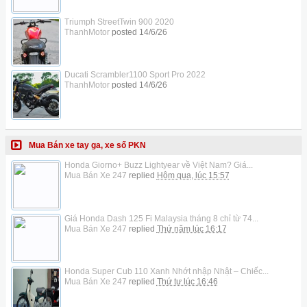
Triumph StreetTwin 900 2020
ThanhMotor
posted
14/6/26
Ducati Scrambler1100 Sport Pro 2022
ThanhMotor
posted
14/6/26
Mua Bán xe tay ga, xe số PKN
Honda Giorno+ Buzz Lightyear về Việt Nam? Giá...
Mua Bán Xe 247
replied
Hôm qua, lúc 15:57
Giá Honda Dash 125 Fi Malaysia tháng 8 chỉ từ 74...
Mua Bán Xe 247
replied
Thứ năm lúc 16:17
Honda Super Cub 110 Xanh Nhớt nhập Nhật – Chiếc...
Mua Bán Xe 247
replied
Thứ tư lúc 16:46