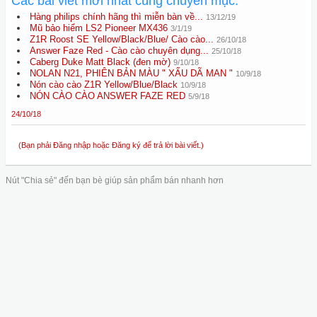
Các bài viết mới nhất cùng chuyên mục:
Hàng philips chính hãng thì miễn bàn về...
13/12/19
Mũ bảo hiểm LS2 Pioneer MX436
3/1/19
Z1R Roost SE Yellow/Black/Blue/ Cào cào...
26/10/18
Answer Faze Red - Cào cào chuyên dụng...
25/10/18
Caberg Duke Matt Black (đen mờ)
9/10/18
NOLAN N21, PHIÊN BẢN MÀU " XẤU DÃ MAN "
10/9/18
Nón cào cào Z1R Yellow/Blue/Black
10/9/18
NÓN CÀO CÀO ANSWER FAZE RED
5/9/18
24/10/18
(Bạn phải Đăng nhập hoặc Đăng ký để trả lời bài viết.)
Nút "Chia sẻ" đến bạn bè giúp sản phẩm bán nhanh hơn