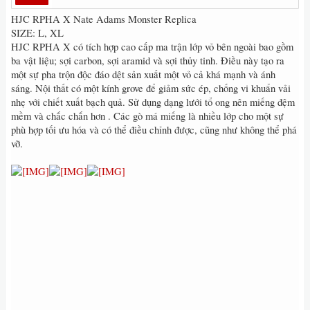
HJC RPHA X Nate Adams Monster Replica
SIZE: L, XL
HJC RPHA X có tích hợp cao cấp ma trận lớp vỏ bên ngoài bao gồm
ba vật liệu; sợi carbon, sợi aramid và sợi thủy tinh. Điều này tạo ra
một sự pha trộn độc đáo dệt sản xuất một vỏ cả khá mạnh và ánh
sáng. Nội thất có một kính grove để giảm sức ép, chống vi khuẩn vải
nhẹ với chiết xuất bạch quả. Sử dụng dạng lưới tổ ong nên miếng đệm
mềm và chắc chắn hơn . Các gò má miếng là nhiều lớp cho một sự
phù hợp tối ưu hóa và có thể điều chỉnh được, cũng như không thể phá
vỡ.