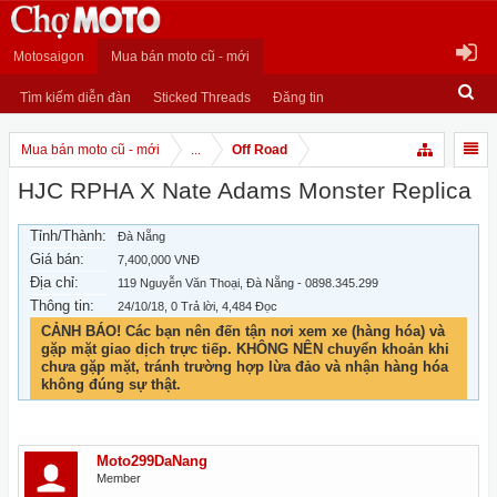
Motosaigon
Mua bán moto cũ - mới
Tìm kiếm diễn đàn
Sticked Threads
Đăng tin
Mua bán moto cũ - mới
...
Off Road
HJC RPHA X Nate Adams Monster Replica
Tỉnh/Thành:
Đà Nẵng
Giá bán:
7,400,000 VNĐ
Địa chỉ:
119 Nguyễn Văn Thoại, Đà Nẵng - 0898.345.299
Thông tin:
24/10/18
, 0 Trả lời, 4,484 Đọc
CẢNH BÁO! Các bạn nên đến tận nơi xem xe (hàng hóa) và
gặp mặt giao dịch trực tiếp. KHÔNG NÊN chuyển khoản khi
chưa gặp mặt, tránh trường hợp lừa đảo và nhận hàng hóa
không đúng sự thật.
Moto299DaNang
Member