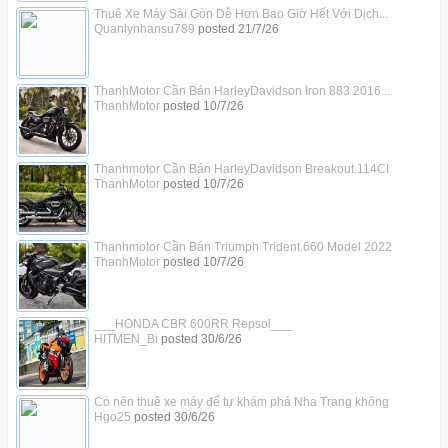
Thuê Xe Máy Sài Gòn Dễ Hơn Bao Giờ Hết Với Dịch...
Quanlynhansu789
posted
21/7/26
ThanhMotor Cần Bán HarleyDavidson Iron 883 2016...
ThanhMotor
posted
10/7/26
Thanhmotor Cần Bán HarleyDavidson Breakout 114CI
ThanhMotor
posted
10/7/26
Thanhmotor Cần Bán Triumph Trident 660 Model 2022
ThanhMotor
posted
10/7/26
___HONDA CBR 600RR Repsol___
HITMEN_Bi
posted
30/6/26
Có nên thuê xe máy để tự khám phá Nha Trang không
Hgo25
posted
30/6/26