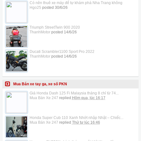
Có nên thuê xe máy để tự khám phá Nha Trang không
Hgo25
posted
30/6/26
Triumph StreetTwin 900 2020
ThanhMotor
posted
14/6/26
Ducati Scrambler1100 Sport Pro 2022
ThanhMotor
posted
14/6/26
Mua Bán xe tay ga, xe số PKN
Giá Honda Dash 125 Fi Malaysia tháng 8 chỉ từ 74...
Mua Bán Xe 247
replied
Hôm qua, lúc 16:17
Honda Super Cub 110 Xanh Nhớt nhập Nhật – Chiếc...
Mua Bán Xe 247
replied
Thứ tư lúc 16:46