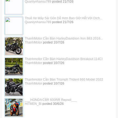
Quanlynhansu789
posted
21/7/26
Thuê Xe Máy Sài Gòn Dễ Hơn Bao Giờ Hết Với Dịch...
Quanlynhansu789
posted
21/7/26
ThanhMotor Cần Bán HarleyDavidson Iron 883 2016...
ThanhMotor
posted
10/7/26
Thanhmotor Cần Bán HarleyDavidson Breakout 114CI
ThanhMotor
posted
10/7/26
Thanhmotor Cần Bán Triumph Trident 660 Model 2022
ThanhMotor
posted
10/7/26
___HONDA CBR 600RR Repsol___
HITMEN_Bi
posted
30/6/26