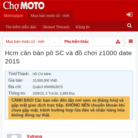
Motosaigon
Mua bán moto cũ - mới
Tìm kiếm diễn đàn
Sticked Threads
Đăng tin
Mua bán moto cũ - mới
...
Phụ kiện khác
Hcm cân bán pô SC và đồ chơi z1000 date
2015
Tỉnh/Thành:
Hồ Chí Minh
Giá bán:
10,000,000 VNĐ
Địa chỉ:
Quận3-0949503979
Thông tin:
20/8/15
, 2 Trả lời, 2,889 Đọc
CẢNH BÁO! Các bạn nên đến tận nơi xem xe (hàng hóa) và
gặp mặt giao dịch trực tiếp. KHÔNG NÊN chuyển khoản khi
chưa gặp mặt, tránh trường hợp lừa đảo và nhận hàng hóa
không đúng sự thật.
Vutrung