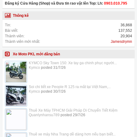
Đăng ký Cửa Hàng (Shop) và Đưa tin rao vặt lên Top: Lh:
0903.010.795
Thống kê
Tin:
36,868
Bài viết:
137,552
Thành viên:
20,904
Thành viên mới nhất:
Jamesdrymn
Xe Moto PKL mới đăng bán
KYMCO Sky Town 150: Xe tay ga chinh phục người...
Kymco
posted
31/7/26
Soi chi tiết xe People R 125 ra mắt tại Việt Nam,...
Kymco
posted
30/7/26
Thuê Xe Máy TPHCM Giải Pháp Di Chuyển Tiết Kiệm
Quanlynhansu789
posted
29/7/26
Thuê xe máy Nha Trang dễ dàng hơn nếu bạn biết...