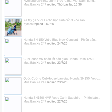
Hyosung GV350X chính thức ra mắt Việt Nam, động...
Mua Bán Xe 247
replied
Thứ bảy lúc 16:36
Xe tay ga 50cc Fi cho học sinh cấp 3 – Vì sao...
Kymco
replied
31/7/26
Honda SH 150 Vetro Blue New Concept – Phiên bản...
Mua Bán Xe 247
replied
24/7/26
CubHouse VN hoàn tất bàn giao Honda Dash 125Fi...
Mua Bán Xe 247
replied
23/7/26
Quốc Cường CubHouse bàn giao Honda SH150i Vetro...
Mua Bán Xe 247
replied
23/7/26
Honda SH150i HMR Vetro Xanh Sapphire – Phiên bản...
Mua Bán Xe 247
replied
22/7/26