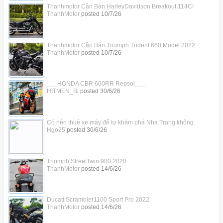
Thanhmotor Cần Bán HarleyDavidson Breakout 114CI
ThanhMotor
posted
10/7/26
Thanhmotor Cần Bán Triumph Trident 660 Model 2022
ThanhMotor
posted
10/7/26
___HONDA CBR 600RR Repsol___
HITMEN_Bi
posted
30/6/26
Có nên thuê xe máy để tự khám phá Nha Trang không
Hgo25
posted
30/6/26
Triumph StreetTwin 900 2020
ThanhMotor
posted
14/6/26
Ducati Scrambler1100 Sport Pro 2022
ThanhMotor
posted
14/6/26