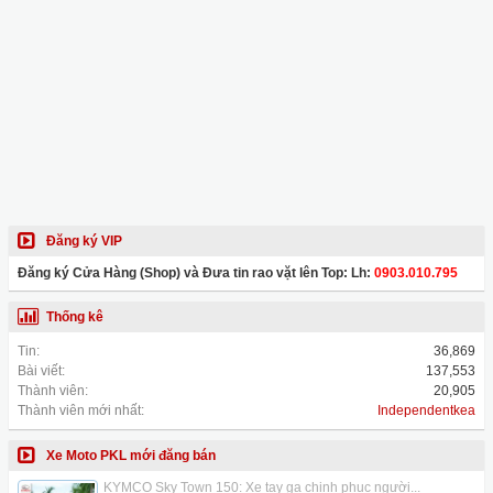
Đăng ký VIP
Đăng ký Cửa Hàng (Shop) và Đưa tin rao vặt lên Top: Lh:
0903.010.795
Thống kê
Tin:
36,869
Bài viết:
137,553
Thành viên:
20,905
Thành viên mới nhất:
Independentkea
Xe Moto PKL mới đăng bán
KYMCO Sky Town 150: Xe tay ga chinh phục người...