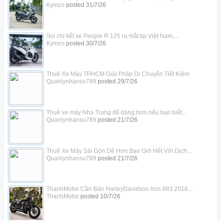
Kymco
posted
31/7/26
Soi chi tiết xe People R 125 ra mắt tại Việt Nam,...
Kymco
posted
30/7/26
Thuê Xe Máy TPHCM Giải Pháp Di Chuyển Tiết Kiệm
Quanlynhansu789
posted
29/7/26
Thuê xe máy Nha Trang dễ dàng hơn nếu bạn biết...
Quanlynhansu789
posted
21/7/26
Thuê Xe Máy Sài Gòn Dễ Hơn Bao Giờ Hết Với Dịch...
Quanlynhansu789
posted
21/7/26
ThanhMotor Cần Bán HarleyDavidson Iron 883 2016...
ThanhMotor
posted
10/7/26