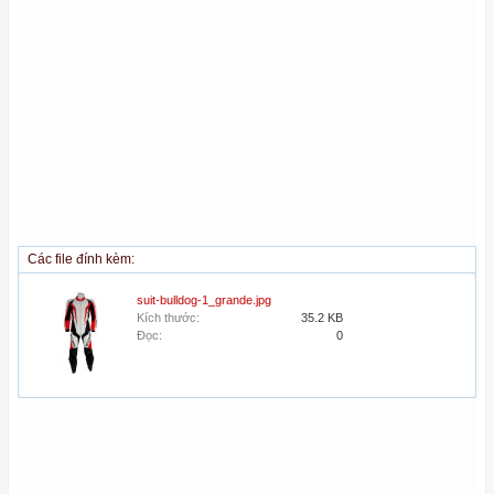
Các file đính kèm:
suit-bulldog-1_grande.jpg
Kích thước:
35.2 KB
Đọc:
0