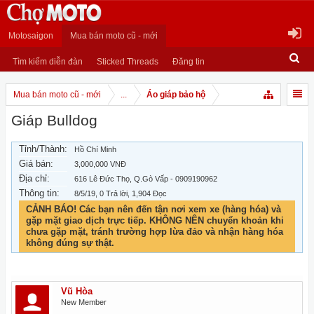
Motosaigon
Mua bán moto cũ - mới
Tìm kiếm diễn đàn
Sticked Threads
Đăng tin
Mua bán moto cũ - mới
...
Áo giáp bảo hộ
Giáp Bulldog
Tỉnh/Thành:
Hồ Chí Minh
Giá bán:
3,000,000 VNĐ
Địa chỉ:
616 Lê Đức Thọ, Q.Gò Vấp - 0909190962
Thông tin:
8/5/19
, 0 Trả lời, 1,904 Đọc
CẢNH BÁO! Các bạn nên đến tận nơi xem xe (hàng hóa) và
gặp mặt giao dịch trực tiếp. KHÔNG NÊN chuyển khoản khi
chưa gặp mặt, tránh trường hợp lừa đảo và nhận hàng hóa
không đúng sự thật.
Vũ Hòa
New Member