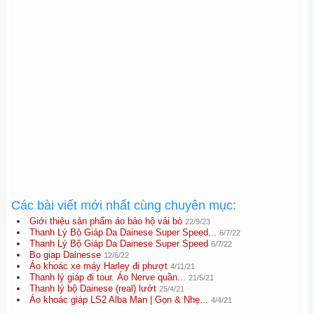
Các bài viết mới nhất cùng chuyên mục:
Giới thiệu sản phẩm áo bảo hộ vải bò
22/9/23
Thanh Lý Bộ Giáp Da Dainese Super Speed...
6/7/22
Thanh Lý Bộ Giáp Da Dainese Super Speed
6/7/22
Bo giap Dainesse
12/6/22
Áo khoác xe máy Harley đi phượt
4/11/21
Thanh lý giáp đi tour. Áo Nerve quần...
21/5/21
Thanh lý bộ Dainese (real) lướt
25/4/21
Áo khoác giáp LS2 Alba Man | Gọn & Nhẹ...
4/4/21