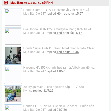
Mua Bán xe tay ga, xe số PKN
Honda Giorno+ Buzz Lightyear về Việt Nam? Giá...
Mua Bán Xe 247
replied
Hôm qua, lúc 15:57
Giá Honda Dash 125 Fi Malaysia tháng 8 chỉ từ 74...
Mua Bán Xe 247
replied
Thứ năm lúc 16:17
Honda Super Cub 110 Xanh Nhớt nhập Nhật – Chiếc...
Mua Bán Xe 247
replied
Thứ tư lúc 16:46
Hyosung GV350X chính thức ra mắt Việt Nam, động...
Mua Bán Xe 247
replied
1/8/26
Xe tay ga 50cc Fi cho học sinh cấp 3 – Vì sao...
Kymco
replied
31/7/26
Honda SH 150 Vetro Blue New Concept – Phiên bản...
Mua Bán Xe 247
replied
24/7/26