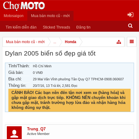
Motosaigon
Mua bán moto cũ - mới
Tìm kiếm diễn đàn
Sticked Threads
Đăng tin
Mua bán moto cũ - mới
...
Honda
Dylan 2005 biển số đẹp giá tốt
Tỉnh/Thành:
Hồ Chí Minh
Giá bán:
0 VNĐ
Địa chỉ:
29 Mai Văn Vĩnh phường Tân Quy Q7 TPHCM-0908.060607
Thông tin:
20/7/16
, 13 Trả lời, 2,581 Đọc
CẢNH BÁO! Các bạn nên đến tận nơi xem xe (hàng hóa) và
gặp mặt giao dịch trực tiếp. KHÔNG NÊN chuyển khoản khi
chưa gặp mặt, tránh trường hợp lừa đảo và nhận hàng hóa
không đúng sự thật.
Trung_Q7
Active Member