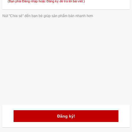
(Bạn phải Đăng nhập hoặc Đăng ký để trả lời bài viết.)
Nút "Chia sẻ" đến bạn bè giúp sản phẩm bán nhanh hơn
Đăng ký!