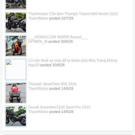
Thanhmotor Cần Bán Triumph Trident 660 Model 2022
ThanhMotor
posted
10/7/26
___HONDA CBR 600RR Repsol___
HITMEN_Bi
posted
30/6/26
Có nên thuê xe máy để tự khám phá Nha Trang không
Hgo25
posted
30/6/26
Triumph StreetTwin 900 2020
ThanhMotor
posted
14/6/26
Ducati Scrambler1100 Sport Pro 2022
ThanhMotor
posted
14/6/26