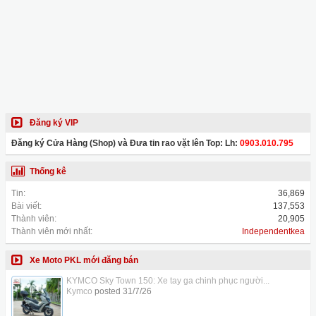
Đăng ký VIP
Đăng ký Cửa Hàng (Shop) và Đưa tin rao vặt lên Top: Lh:
0903.010.795
Thống kê
Tin:
36,869
Bài viết:
137,553
Thành viên:
20,905
Thành viên mới nhất:
Independentkea
Xe Moto PKL mới đăng bán
KYMCO Sky Town 150: Xe tay ga chinh phục người...
Kymco
posted
31/7/26