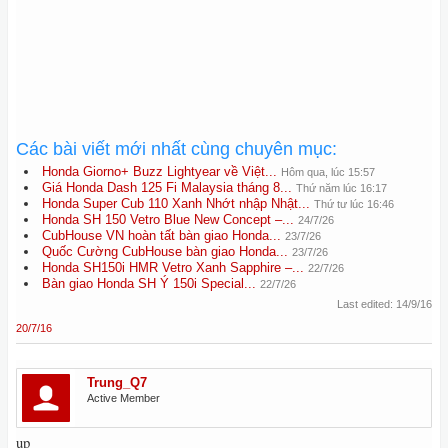
Các bài viết mới nhất cùng chuyên mục:
Honda Giorno+ Buzz Lightyear về Việt...
Hôm qua, lúc 15:57
Giá Honda Dash 125 Fi Malaysia tháng 8...
Thứ năm lúc 16:17
Honda Super Cub 110 Xanh Nhớt nhập Nhật...
Thứ tư lúc 16:46
Honda SH 150 Vetro Blue New Concept –...
24/7/26
CubHouse VN hoàn tất bàn giao Honda...
23/7/26
Quốc Cường CubHouse bàn giao Honda...
23/7/26
Honda SH150i HMR Vetro Xanh Sapphire –...
22/7/26
Bàn giao Honda SH Ý 150i Special...
22/7/26
Last edited:
14/9/16
20/7/16
Trung_Q7
Active Member
up