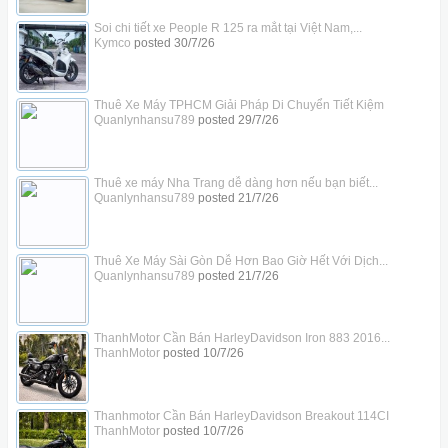
Soi chi tiết xe People R 125 ra mắt tại Việt Nam,...
Kymco
posted
30/7/26
Thuê Xe Máy TPHCM Giải Pháp Di Chuyển Tiết Kiệm
Quanlynhansu789
posted
29/7/26
Thuê xe máy Nha Trang dễ dàng hơn nếu bạn biết...
Quanlynhansu789
posted
21/7/26
Thuê Xe Máy Sài Gòn Dễ Hơn Bao Giờ Hết Với Dịch...
Quanlynhansu789
posted
21/7/26
ThanhMotor Cần Bán HarleyDavidson Iron 883 2016...
ThanhMotor
posted
10/7/26
Thanhmotor Cần Bán HarleyDavidson Breakout 114CI
ThanhMotor
posted
10/7/26