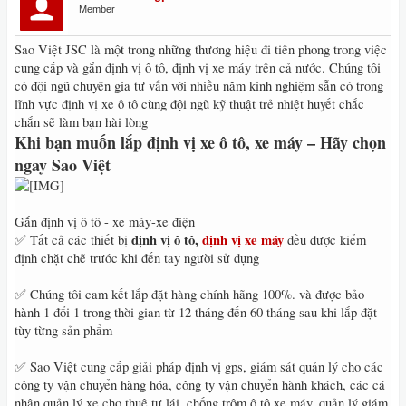
Member
Sao Việt JSC là một trong những thương hiệu đi tiên phong trong việc
cung cấp và gắn định vị ô tô, định vị xe máy trên cả nước. Chúng tôi
có đội ngũ chuyên gia tư vấn với nhiều năm kinh nghiệm sẵn có trong
lĩnh vực định vị xe ô tô cùng đội ngũ kỹ thuật trẻ nhiệt huyết chắc
chắn sẽ làm bạn hài lòng
Khi bạn muốn lắp định vị xe ô tô, xe máy – Hãy chọn
ngay Sao Việt
Gắn định vị ô tô - xe máy-xe điện
định vị ô tô,
định vị xe máy
✅ Tất cả các thiết bị
đều được kiểm
định chặt chẽ trước khi đến tay người sử dụng
✅ Chúng tôi cam kết lắp đặt hàng chính hãng 100%. và được bảo
hành 1 đổi 1 trong thời gian từ 12 tháng đến 60 tháng sau khi lắp đặt
tùy từng sản phẩm
✅ Sao Việt cung cấp giải pháp định vị gps, giám sát quản lý cho các
công ty vận chuyển hàng hóa, công ty vận chuyển hành khách, các cá
nhân quản lý xe cho thuê tự lái, chống trộm ô tô xe máy, quản lý giám