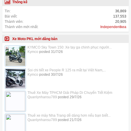
Thống kê
Tin:
36,869
Bài viết:
137,553
Thành viên:
20,905
Thành viên mới nhất:
Independentkea
Xe Moto PKL mới đăng bán
KYMCO Sky Town 150: Xe tay ga chinh phục người...
Kymco
posted
31/7/26
Soi chi tiết xe People R 125 ra mắt tại Việt Nam,...
Kymco
posted
30/7/26
Thuê Xe Máy TPHCM Giải Pháp Di Chuyển Tiết Kiệm
Quanlynhansu789
posted
29/7/26
Thuê xe máy Nha Trang dễ dàng hơn nếu bạn biết...
Quanlynhansu789
posted
21/7/26