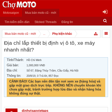
Motosaigon
Mua bán moto cũ - mới
Tìm kiếm diễn đàn
Sticked Threads
Đăng tin
Mua bán moto cũ - mới
...
Phụ kiện khác
Địa chỉ lắp thiết bị định vị ô tô, xe máy
nhanh nhất?
Tỉnh/Thành:
Hồ Chí Minh
Giá bán:
1,000,000 VNĐ
Địa chỉ:
Số 67, Đặng Thùy Trâm, Cầu Giấy, Hà Nội
Thông tin:
20/8/19
, 0 Trả lời, 857 Đọc
CẢNH BÁO! Các bạn nên đến tận nơi xem xe (hàng hóa) và
gặp mặt giao dịch trực tiếp. KHÔNG NÊN chuyển khoản khi
chưa gặp mặt, tránh trường hợp lừa đảo và nhận hàng hóa
không đúng sự thật.
dinhvisaovietgps