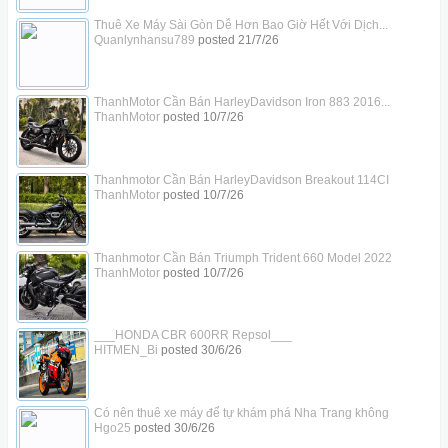
Thuê Xe Máy Sài Gòn Dễ Hơn Bao Giờ Hết Với Dịch...
Quanlynhansu789
posted
21/7/26
ThanhMotor Cần Bán HarleyDavidson Iron 883 2016...
ThanhMotor
posted
10/7/26
Thanhmotor Cần Bán HarleyDavidson Breakout 114CI
ThanhMotor
posted
10/7/26
Thanhmotor Cần Bán Triumph Trident 660 Model 2022
ThanhMotor
posted
10/7/26
___HONDA CBR 600RR Repsol___
HITMEN_Bi
posted
30/6/26
Có nên thuê xe máy để tự khám phá Nha Trang không
Hgo25
posted
30/6/26