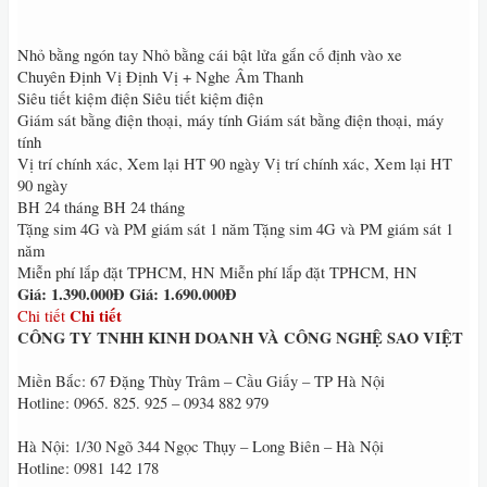
Nhỏ bằng ngón tay Nhỏ bằng cái bật lửa gắn cố định vào xe
Chuyên Định Vị Định Vị + Nghe Âm Thanh
Siêu tiết kiệm điện Siêu tiết kiệm điện
Giám sát bằng điện thoại, máy tính Giám sát bằng điện thoại, máy
tính
Vị trí chính xác, Xem lại HT 90 ngày Vị trí chính xác, Xem lại HT
90 ngày
BH 24 tháng BH 24 tháng
Tặng sim 4G và PM giám sát 1 năm Tặng sim 4G và PM giám sát 1
năm
Miễn phí lắp đặt TPHCM, HN Miễn phí lắp đặt TPHCM, HN
Giá: 1.390.000Đ
Giá: 1.690.000Đ
Chi tiết
Chi tiết
CÔNG TY TNHH KINH DOANH VÀ CÔNG NGHỆ SAO VIỆT
Miền Bắc: 67 Đặng Thùy Trâm – Cầu Giấy – TP Hà Nội
Hotline: 0965. 825. 925 – 0934 882 979
Hà Nội: 1/30 Ngõ 344 Ngọc Thụy – Long Biên – Hà Nội
Hotline: 0981 142 178