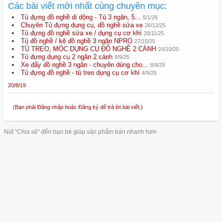
Các bài viết mới nhất cùng chuyên mục:
Tủ đựng đồ nghề di dộng - Tủ 3 ngăn, 5...
5/1/26
Chuyên Tủ đựng dụng cụ, đồ nghề sửa xe
26/12/25
Tủ đựng đồ nghề sửa xe / dụng cụ cơ khí
28/11/25
Tủ đồ nghề / kệ đồ nghề 3 ngăn NPRO
27/10/25
TỦ TREO, MÓC DỤNG CỤ ĐỒ NGHỀ 2 CÁNH
24/10/25
Tủ đựng dụng cụ 2 ngăn 2 cánh
9/9/25
Xe đẩy đồ nghề 3 ngăn - chuyên dùng cho...
8/9/25
Tủ đựng đồ nghề - tủ treo dụng cụ cơ khí
4/9/25
20/8/19
(Bạn phải Đăng nhập hoặc Đăng ký để trả lời bài viết.)
Nút "Chia sẻ" đến bạn bè giúp sản phẩm bán nhanh hơn