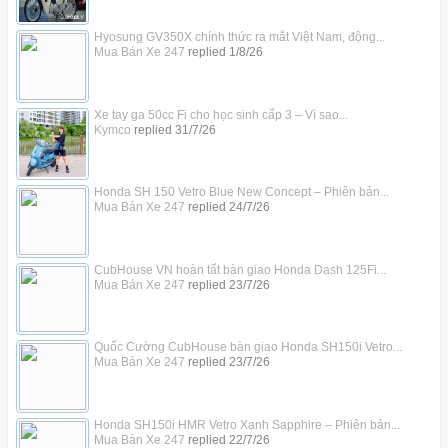
Hyosung GV350X chính thức ra mắt Việt Nam, động...
Mua Bán Xe 247
replied
1/8/26
Xe tay ga 50cc Fi cho học sinh cấp 3 – Vì sao...
Kymco
replied
31/7/26
Honda SH 150 Vetro Blue New Concept – Phiên bản...
Mua Bán Xe 247
replied
24/7/26
CubHouse VN hoàn tất bàn giao Honda Dash 125Fi...
Mua Bán Xe 247
replied
23/7/26
Quốc Cường CubHouse bàn giao Honda SH150i Vetro...
Mua Bán Xe 247
replied
23/7/26
Honda SH150i HMR Vetro Xanh Sapphire – Phiên bản...
Mua Bán Xe 247
replied
22/7/26