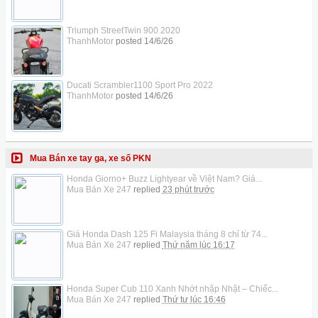
Triumph StreetTwin 900 2020
ThanhMotor
posted
14/6/26
Ducati Scrambler1100 Sport Pro 2022
ThanhMotor
posted
14/6/26
Mua Bán xe tay ga, xe số PKN
Honda Giorno+ Buzz Lightyear về Việt Nam? Giá...
Mua Bán Xe 247
replied
23 phút trước
Giá Honda Dash 125 Fi Malaysia tháng 8 chỉ từ 74...
Mua Bán Xe 247
replied
Thứ năm lúc 16:17
Honda Super Cub 110 Xanh Nhớt nhập Nhật – Chiếc...
Mua Bán Xe 247
replied
Thứ tư lúc 16:46