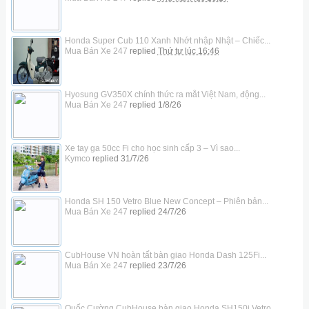
Honda Super Cub 110 Xanh Nhớt nhập Nhật – Chiếc...
Mua Bán Xe 247
replied
Thứ tư lúc 16:46
Hyosung GV350X chính thức ra mắt Việt Nam, động...
Mua Bán Xe 247
replied
1/8/26
Xe tay ga 50cc Fi cho học sinh cấp 3 – Vì sao...
Kymco
replied
31/7/26
Honda SH 150 Vetro Blue New Concept – Phiên bản...
Mua Bán Xe 247
replied
24/7/26
CubHouse VN hoàn tất bàn giao Honda Dash 125Fi...
Mua Bán Xe 247
replied
23/7/26
Quốc Cường CubHouse bàn giao Honda SH150i Vetro...