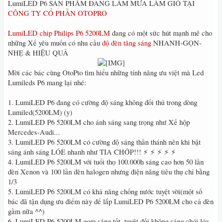
LumiLED P6 SẢN PHẨM ĐANG LÀM MƯA LÀM GIÓ TẠI
CÔNG TY CỔ PHẦN OTOPRO
LumiLED chip Philips P6 5200LM
đang có một sức hút mạnh mẽ cho
những Xế yêu muốn có nhu cầu
độ đèn tăng sáng
NHANH-GỌN-
NHẸ & HIỆU QUẢ
Mời các bác cùng OtoPto tìm hiểu những tính năng ưu việt mà Led
Lumileds P6 mang lại nhé:
1. LumiLED P6 đang có cường độ sáng không đối thủ trong dòng
Lumiled(5200LM) (y)
2. LumiLED P6 5200LM cho ánh sáng sang trọng như Xế hộp
Mercedes-Audi...
3. LumiLED P6 5200LM có cường độ sáng thần thánh nên khi bật
sáng ánh sáng LÓE nhanh như TIA CHỚP!!! ⚡ ⚡ ⚡ ⚡ ⚡
4. LumiLED P6 5200LM với tuổi thọ 100.000h sáng cao hơn 50 lần
đèn Xenon và 100 lần đèn halogen nhưng điện năng tiêu thụ chỉ bằng
1/3
5. LumiLED P6 5200LM có khả năng chống nước tuyệt vời(một số
bác đã tận dụng ưu điểm này để lắp LumiLED P6 5200LM cho cả đèn
gầm nữa ^^)
6. LumiLED P6 5200LM gom sáng tốt, tuyệt đối không sáng chói lóa