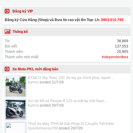
Đăng ký VIP
Đăng ký Cửa Hàng (Shop) và Đưa tin rao vặt lên Top: Lh:
0903.010.795
Thống kê
Tin:
36,869
Bài viết:
137,553
Thành viên:
20,905
Thành viên mới nhất:
Independentkea
Xe Moto PKL mới đăng bán
KYMCO Sky Town 150: Xe tay ga chinh phục người...
Kymco
posted
31/7/26
Soi chi tiết xe People R 125 ra mắt tại Việt Nam,...
Kymco
posted
30/7/26
Thuê Xe Máy TPHCM Giải Pháp Di Chuyển Tiết Kiệm
Quanlynhansu789
posted
29/7/26