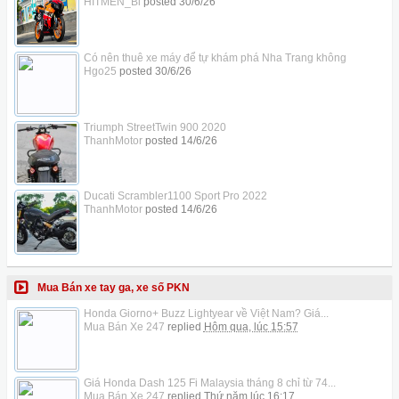
HITMEN_Bi
posted
30/6/26
Có nên thuê xe máy để tự khám phá Nha Trang không
Hgo25
posted
30/6/26
Triumph StreetTwin 900 2020
ThanhMotor
posted
14/6/26
Ducati Scrambler1100 Sport Pro 2022
ThanhMotor
posted
14/6/26
Mua Bán xe tay ga, xe số PKN
Honda Giorno+ Buzz Lightyear về Việt Nam? Giá...
Mua Bán Xe 247
replied
Hôm qua, lúc 15:57
Giá Honda Dash 125 Fi Malaysia tháng 8 chỉ từ 74...
Mua Bán Xe 247
replied
Thứ năm lúc 16:17