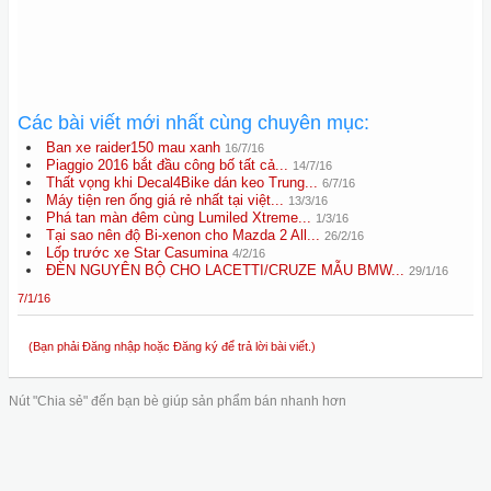
Các bài viết mới nhất cùng chuyên mục:
Ban xe raider150 mau xanh
16/7/16
Piaggio 2016 bắt đầu công bố tất cả...
14/7/16
Thất vọng khi Decal4Bike dán keo Trung...
6/7/16
Máy tiện ren ống giá rẻ nhất tại việt...
13/3/16
Phá tan màn đêm cùng Lumiled Xtreme...
1/3/16
Tại sao nên độ Bi-xenon cho Mazda 2 All...
26/2/16
Lốp trước xe Star Casumina
4/2/16
ĐÈN NGUYÊN BỘ CHO LACETTI/CRUZE MẪU BMW...
29/1/16
7/1/16
(Bạn phải Đăng nhập hoặc Đăng ký để trả lời bài viết.)
Nút "Chia sẻ" đến bạn bè giúp sản phẩm bán nhanh hơn