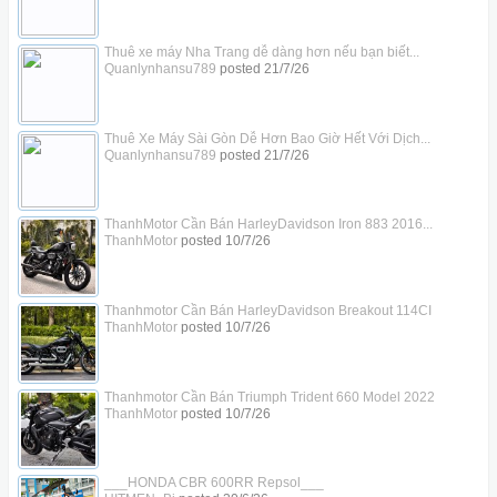
Thuê xe máy Nha Trang dễ dàng hơn nếu bạn biết...
Quanlynhansu789
posted
21/7/26
Thuê Xe Máy Sài Gòn Dễ Hơn Bao Giờ Hết Với Dịch...
Quanlynhansu789
posted
21/7/26
ThanhMotor Cần Bán HarleyDavidson Iron 883 2016...
ThanhMotor
posted
10/7/26
Thanhmotor Cần Bán HarleyDavidson Breakout 114CI
ThanhMotor
posted
10/7/26
Thanhmotor Cần Bán Triumph Trident 660 Model 2022
ThanhMotor
posted
10/7/26
___HONDA CBR 600RR Repsol___