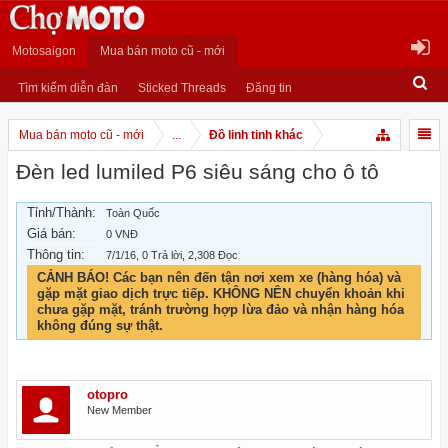
Motosaigon
Mua bán moto cũ - mới
Tìm kiếm diễn đàn
Sticked Threads
Đăng tin
Mua bán moto cũ - mới
...
Đồ linh tinh khác
Đèn led lumiled P6 siêu sáng cho ô tô
Tỉnh/Thành:
Toàn Quốc
Giá bán:
0 VNĐ
Thông tin:
7/1/16
, 0 Trả lời, 2,308 Đọc
CẢNH BÁO! Các bạn nên đến tận nơi xem xe (hàng hóa) và
gặp mặt giao dịch trực tiếp. KHÔNG NÊN chuyển khoản khi
chưa gặp mặt, tránh trường hợp lừa đảo và nhận hàng hóa
không đúng sự thật.
otopro
New Member