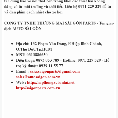
tác dụng bảo về nội thất bên trong khỏi các thiệt hại không
đáng có từ môi trường và thời tiết. Liên hệ 0971 229 329 để tư
vấ dán phim cách nhiệt cho xe hơi.
CÔNG TY TNHH THƯƠNG MẠI SÀI GÒN PARTS - Tên giao
dịch AUTO SÀI GÒN
Địa chỉ: 132 Phạm Văn Đồng, P.Hiệp Bình Chánh,
Q.Thủ Đức,Tp.HCM
MST: 0313886650
Điện thoại: 0873 053 789 - Hotline: 0971 229 329 - Hỗ
trợ kỹ thuật: 0939 11 55 77
Email :
salessaigonparts@gmail.com
-
sales@autosaigon.com.vn
Web :
http://napthungxebantai.net
-
http://saigonparts.com.vn