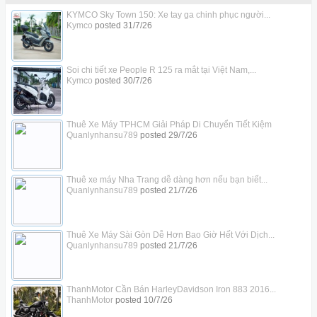
KYMCO Sky Town 150: Xe tay ga chinh phục người...
Kymco
posted
31/7/26
Soi chi tiết xe People R 125 ra mắt tại Việt Nam,...
Kymco
posted
30/7/26
Thuê Xe Máy TPHCM Giải Pháp Di Chuyển Tiết Kiệm
Quanlynhansu789
posted
29/7/26
Thuê xe máy Nha Trang dễ dàng hơn nếu bạn biết...
Quanlynhansu789
posted
21/7/26
Thuê Xe Máy Sài Gòn Dễ Hơn Bao Giờ Hết Với Dịch...
Quanlynhansu789
posted
21/7/26
ThanhMotor Cần Bán HarleyDavidson Iron 883 2016...
ThanhMotor
posted
10/7/26