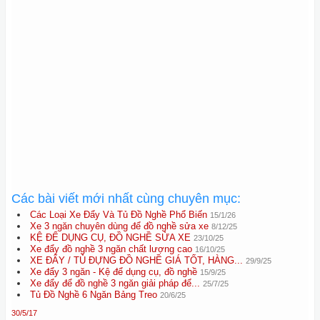
Các bài viết mới nhất cùng chuyên mục:
Các Loại Xe Đẩy Và Tủ Đồ Nghề Phổ Biến
15/1/26
Xe 3 ngăn chuyên dùng để đồ nghề sửa xe
8/12/25
KỆ ĐỂ DỤNG CỤ, ĐỒ NGHỀ SỬA XE
23/10/25
Xe đẩy đồ nghề 3 ngăn chất lượng cao
16/10/25
XE ĐẨY / TỦ ĐỰNG ĐỒ NGHỀ GIÁ TỐT, HÀNG...
29/9/25
Xe đẩy 3 ngăn - Kệ để dụng cụ, đồ nghề
15/9/25
Xe đẩy để đồ nghề 3 ngăn giải pháp để...
25/7/25
Tủ Đồ Nghề 6 Ngăn Bảng Treo
20/6/25
30/5/17