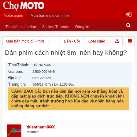
Motosaigon
Mua bán moto cũ - mới
Tìm kiếm diễn đàn
Sticked Threads
Đăng tin
Mua bán moto cũ - mới
...
Đèn - Còi
Loại khác
Dán phim cách nhiệt 3m, nên hay không?
Tỉnh/Thành:
Hồ Chí Minh
Giá bán:
2,500,000 VNĐ
Địa chỉ:
0971229329
Thông tin:
30/5/17
, 0 Trả lời, 1,103 Đọc
CẢNH BÁO! Các bạn nên đến tận nơi xem xe (hàng hóa) và
gặp mặt giao dịch trực tiếp. KHÔNG NÊN chuyển khoản khi
chưa gặp mặt, tránh trường hợp lừa đảo và nhận hàng hóa
không đúng sự thật.
thienthanh0606
Member