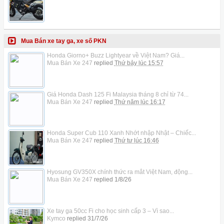
Mua Bán xe tay ga, xe số PKN
Honda Giorno+ Buzz Lightyear về Việt Nam? Giá...
Mua Bán Xe 247
replied
Thứ bảy lúc 15:57
Giá Honda Dash 125 Fi Malaysia tháng 8 chỉ từ 74...
Mua Bán Xe 247
replied
Thứ năm lúc 16:17
Honda Super Cub 110 Xanh Nhớt nhập Nhật – Chiếc...
Mua Bán Xe 247
replied
Thứ tư lúc 16:46
Hyosung GV350X chính thức ra mắt Việt Nam, động...
Mua Bán Xe 247
replied
1/8/26
Xe tay ga 50cc Fi cho học sinh cấp 3 – Vì sao...
Kymco
replied
31/7/26