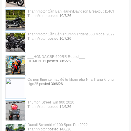
Thanhmotor Cần Bán HarleyDavidson Breakout 114CI
ThanhMotor
posted
10/7/26
Thanhmotor Cần Bán Triumph Trident 660 Model 2022
ThanhMotor
posted
10/7/26
___HONDA CBR 600RR Repsol___
HITMEN_Bi
posted
30/6/26
Có nên thuê xe máy để tự khám phá Nha Trang không
Hgo25
posted
30/6/26
Triumph StreetTwin 900 2020
ThanhMotor
posted
14/6/26
Ducati Scrambler1100 Sport Pro 2022
ThanhMotor
posted
14/6/26