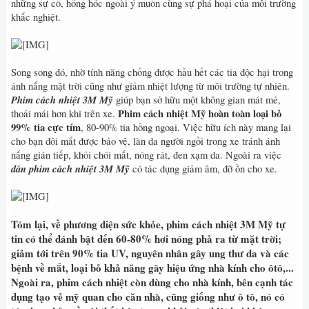
những sự cố, hỏng hóc ngoài ý muốn cùng sự phá hoại của môi trường
khắc nghiệt.
Song song đó, nhờ tính năng chống được hầu hết các tia độc hại trong
ánh nắng mặt trời cũng như giảm nhiệt lượng từ môi trường tự nhiên.
Phim cách nhiệt 3M Mỹ
giúp bạn sở hữu một không gian mát mẻ,
Phim cách nhiệt Mỹ hoàn toàn loại bỏ
thoải mái hơn khi trên xe.
99% tia cực tím
, 80-90% tia hồng ngoại. Việc hữu ích này mang lại
cho bạn đôi mắt được bảo vệ, làn da người ngồi trong xe tránh ánh
nắng gián tiếp, khỏi chói mắt, nóng rát, đen xạm da. Ngoài ra việc
dán phim cách nhiệt 3M Mỹ
có tác dụng giảm âm, đỡ ồn cho xe.
Tóm lại, về phương diện sức khỏe,
phim cách nhiệt 3M Mỹ
tự
tin có thể đánh bật đến 60-80% hơi nóng phả ra từ mặt trời;
giảm tới trên 90% tia UV, nguyên nhân gây ung thư da và các
bệnh về mắt, loại bỏ khả năng gây hiệu ứng nhà kính cho ôtô,...
Ngoài ra, phim cách nhiệt còn dùng cho nhà kính, bên cạnh tác
dụng tạo vẻ mỹ quan cho căn nhà, cũng giống như ô tô, nó có