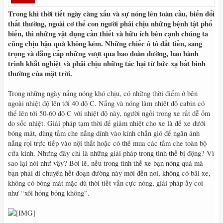
Trong khi thời tiết ngày càng xấu và sự nóng lên toàn cầu, biến đổi
thất thường, ngoài cơ thể con người phải chịu những bệnh tật phổ
biến, thì những vật dụng cần thiết và hữu ích bên cạnh chúng ta
cũng chịu hậu quả không kém. Những chiếc ô tô đắt tiền, sang
trọng và đẳng cấp những vượt qua bao đoàn đường, bao hành
trình khắt nghiệt và phải chịu những tác hại từ bức xạ bất bình
thường của mặt trời.
Trong những ngày nắng nóng khó chịu, có những thời điểm ở bên
ngoài nhiệt độ lên tới 40 độ C. Nắng và nóng làm nhiệt độ cabin có
thể lên tới 50-60 độ C với nhiệt độ này, người ngồi trong xe rất dễ ốm
do sốc nhiệt. Giải pháp tạm thời để giảm nhiệt cho xe là để xe dưới
bóng mát, dùng tấm che nắng dính vào kính chắn gió để ngăn ánh
nắng rọi trực tiếp vào nội thất hoặc có thể mua các tấm che toàn bộ
cửa kính. Nhưng đây chỉ là những giải pháp trong tình thế bị động? Vì
sao lại nói như vậy? Bởi lẽ, nếu trong tình thế xe bạn nóng quá mà
bạn phải di chuyển hết đoạn đường này mới đến nơi, không có bãi xe,
không có bóng mát mặc dù thời tiết vẫn cực nóng, giải pháp ấy coi
như “xôi hỏng bỏng không”.